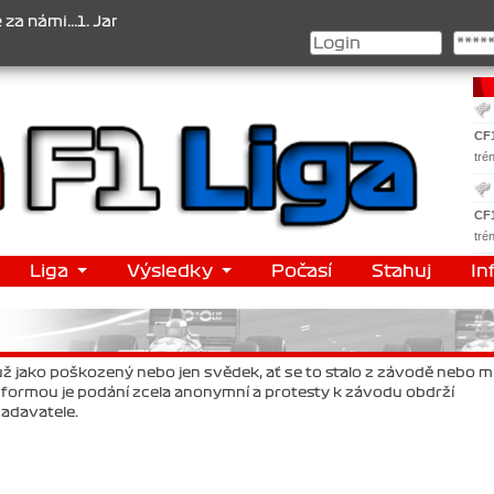
i...1. Jan Veselý , 2. Jan Nováček , 3. Jakub Chmelík , Pohár kons
CF
tré
CF
tré
Liga
Výsledky
Počasí
Stahuj
In
ť už jako poškozený nebo jen svědek, ať se to stalo z závodě nebo 
o formou je podání zcela anonymní a protesty k závodu obdrží
adavatele.