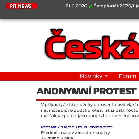
21.6.2026
Šampionát 2026/1 je za nám
Novinky
Forum
ANONYMNÍ PROTEST
V případě, že jste svědky porušení pravidel, a
něj, máte právo podat protest (stížnost). Tout
maršálové pouze jako soupis bez uvedeného z
Protest k závodu musí obsahovat:
Předmět: název závodu, skupiny
1 - jméno viníka