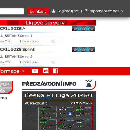
truktérů : 1. Ferrari . 2. Williams , 3. RedBull ..... SprintCup - 
Registruj se
|
Zapomenuté heslo
CF1L 2026 A
1L_BRITANIE
Server 1
nink 2:00
Hráčů: 0 / 45
CF1L 2026 Sprint
1L_BRITANIE
Server 2
nink 2:00
Hráčů: 0 / 45
formace
PŘEDZÁVODNÍ INFO
mimo