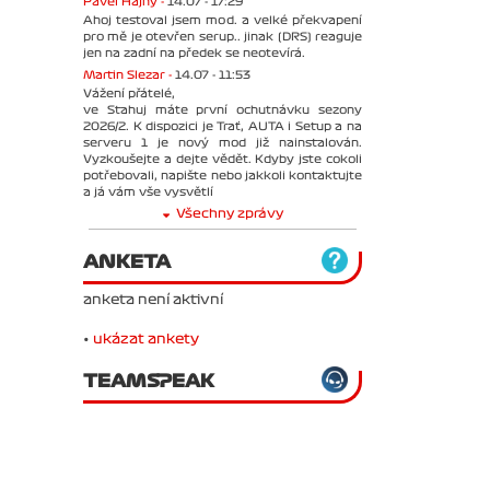
Pavel Hajný -
14.07 - 17:29
Ahoj testoval jsem mod. a velké překvapení
pro mě je otevřen serup.. jinak (DRS) reaguje
jen na zadní na předek se neotevírá.
Martin Slezar -
14.07 - 11:53
Vážení přátelé,
ve Stahuj máte první ochutnávku sezony
2026/2. K dispozici je Trať, AUTA i Setup a na
serveru 1 je nový mod již nainstalován.
Vyzkoušejte a dejte vědět. Kdyby jste cokoli
potřebovali, napište nebo jakkoli kontaktujte
a já vám vše vysvětlí
Všechny zprávy
ANKETA
anketa není aktivní
•
ukázat ankety
TEAMSPEAK