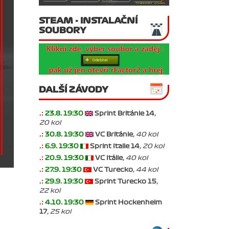
STEAM - INSTALAČNÍ
SOUBORY
DALŠÍ ZÁVODY
.:
23.8. 19:30
Sprint Británie 14
,
20 kol
.:
30.8. 19:30
VC Británie
, 40 kol
.:
6.9. 19:30
Sprint Italie 14
, 20 kol
.:
20.9. 19:30
VC Itálie
, 40 kol
.:
27.9. 19:30
VC Turecko
, 44 kol
.:
29.9. 19:30
Sprint Turecko 15
,
22 kol
.:
4.10. 19:30
Sprint Hockenheim
17
, 25 kol