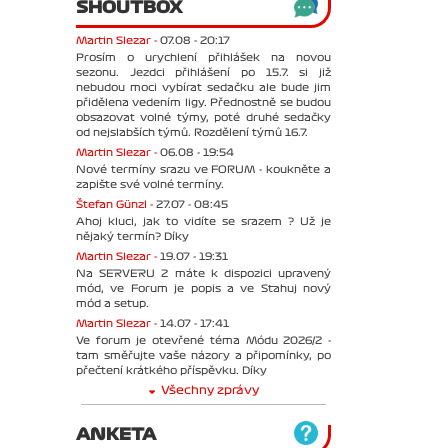
SHOUTBOX
Martin Slezar -
07.08 - 20:17
Prosím o urychlení přihlášek na novou
sezonu. Jezdci přihlášení po 15.7. si již
nebudou moci vybírat sedačku ale bude jim
přidělena vedením ligy. Přednostně se budou
obsazovat volné týmy, poté druhé sedačky
od nejslabších týmů. Rozdělení týmů 16.7.
Martin Slezar -
06.08 - 19:54
Nové termíny srazu ve FORUM - koukněte a
zapište své volné termíny.
Štefan Günzl -
27.07 - 08:45
Ahoj kluci, jak to vidíte se srazem ? Už je
nějaký termín? Díky
Martin Slezar -
19.07 - 19:31
Na SERVERU 2 máte k dispozici upravený
mód, ve Forum je popis a ve Stahuj nový
mód a setup.
Martin Slezar -
14.07 - 17:41
Ve forum je otevřené téma Módu 2026/2 -
tam směřujte vaše názory a připomínky, po
přečtení krátkého příspěvku. Díky
Všechny zprávy
ANKETA