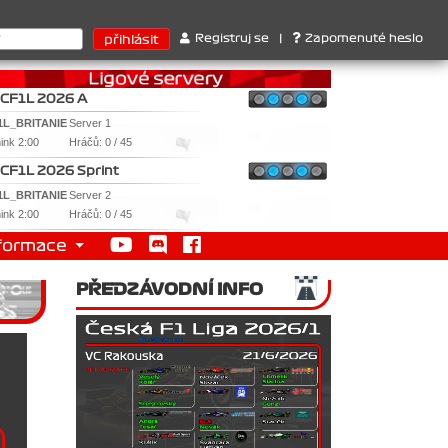
uktérů : 1. Ferrari . 2. Williams , 3. RedBull ..... SprintCup - 1.
Registruj se
|
Zapomenuté heslo
CF1L 2026 A
1L_BRITANIE
Server 1
nink 2:00
Hráčů: 0 / 45
CF1L 2026 Sprint
1L_BRITANIE
Server 2
nink 2:00
Hráčů: 0 / 45
formace
PŘEDZÁVODNÍ INFO