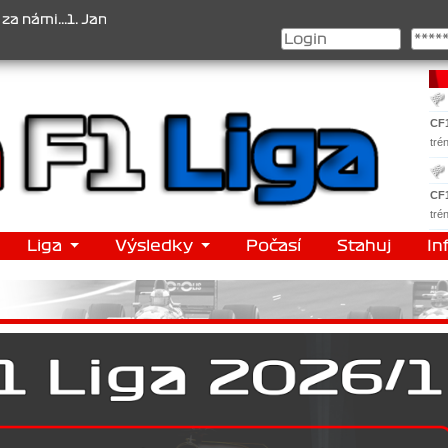
...1. Jan Veselý , 2. Jan Nováček , 3. Jakub Chmelík , Pohár konstr
CF
tré
CF
tré
Liga
Výsledky
Počasí
Stahuj
In