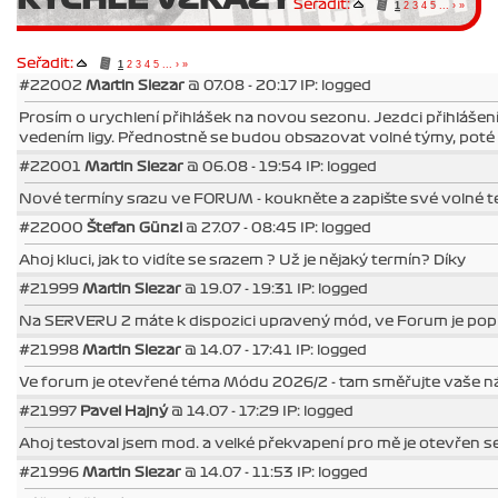
Seřadit:
1
2
3
4
5
...
›
»
Seřadit:
1
2
3
4
5
...
›
»
#22002
Martin Slezar
@ 07.08 - 20:17 IP: logged
Prosím o urychlení přihlášek na novou sezonu. Jezdci přihlášení 
vedením ligy. Přednostně se budou obsazovat volné týmy, poté 
#22001
Martin Slezar
@ 06.08 - 19:54 IP: logged
Nové termíny srazu ve FORUM - koukněte a zapište své volné t
#22000
Štefan Günzl
@ 27.07 - 08:45 IP: logged
Ahoj kluci, jak to vidíte se srazem ? Už je nějaký termín? Díky
#21999
Martin Slezar
@ 19.07 - 19:31 IP: logged
Na SERVERU 2 máte k dispozici upravený mód, ve Forum je popi
#21998
Martin Slezar
@ 14.07 - 17:41 IP: logged
Ve forum je otevřené téma Módu 2026/2 - tam směřujte vaše náz
#21997
Pavel Hajný
@ 14.07 - 17:29 IP: logged
Ahoj testoval jsem mod. a velké překvapení pro mě je otevřen ser
#21996
Martin Slezar
@ 14.07 - 11:53 IP: logged