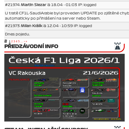
#21974
Martin Slezar
@ 18.04 - 01:03 IP: logged
U tratě CF1L-SaudiArabie byl proveden UPDATE po zjištěné chy
automaticky po přihlášení na server nebo Steam.
#21973
Milan Králík
@ 12.04 - 10:59 IP: logged
Dnes pojedu.
1
2
3
4
5
...
›
»
PŘEDZÁVODNÍ INFO