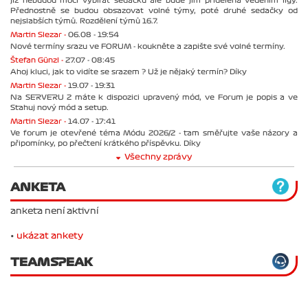
již nebudou moci vybírat sedačku ale bude jim přidělena vedením ligy.
Přednostně se budou obsazovat volné týmy, poté druhé sedačky od
nejslabších týmů. Rozdělení týmů 16.7.
Martin Slezar -
06.08 - 19:54
Nové termíny srazu ve FORUM - koukněte a zapište své volné termíny.
Štefan Günzl -
27.07 - 08:45
Ahoj kluci, jak to vidíte se srazem ? Už je nějaký termín? Díky
Martin Slezar -
19.07 - 19:31
Na SERVERU 2 máte k dispozici upravený mód, ve Forum je popis a ve
Stahuj nový mód a setup.
Martin Slezar -
14.07 - 17:41
Ve forum je otevřené téma Módu 2026/2 - tam směřujte vaše názory a
připomínky, po přečtení krátkého příspěvku. Díky
Všechny zprávy
ANKETA
anketa není aktivní
•
ukázat ankety
TEAMSPEAK