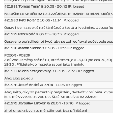
#21981
Tomáš Tesař
@ 10.05 - 20:42 IP: logged
Netuším co se dělo na trati, začali jste mi najednou mizet, raději 
#21980
Petr Kolář
@ 10.05 - 11:14 IP: logged
Opravil jsem zaseklé načítání časů z testů a livetiming. Upozorňuj
#21979
Petr Kolář
@ 05.05 - 16:35 IP: logged
Opraveno pořadí jednotlivců, aby se zohledňoval počet pole pos
#21978
Martin Slezar
@ 03.05 - 10:59 IP: logged
POZOR - POZOR
Z důvodu změny reálné F1, která startuje v 19,00 (do cca 20,30
19,30 . Přijděte kdo můžete aspoň jako trénink.
#21977
Michal Strejcovský
@ 02.05 - 21:27 IP: logged
Ahoj zítra pojedu
#21976
Josef Andrš
@ 27.04 - 11:23 IP: logged
Ahoj Péťo, díky za perfektní předjíždění, dvakrát v průběhu dvou 
kole mě vyvezl do svodidel. Stačí se podívat na záznam.
#21975
Jaroslav Lištvan
@ 26.04 - 15:40 IP: logged
ahoj, dneska bych to měl stihnout, bez přihlášení