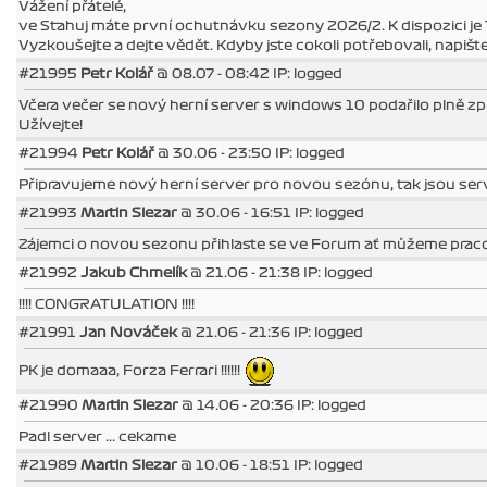
Vážení přátelé,
ve Stahuj máte první ochutnávku sezony 2026/2. K dispozici je T
Vyzkoušejte a dejte vědět. Kdyby jste cokoli potřebovali, napište
#21995
Petr Kolář
@ 08.07 - 08:42 IP: logged
Včera večer se nový herní server s windows 10 podařilo plně zpr
Užívejte!
#21994
Petr Kolář
@ 30.06 - 23:50 IP: logged
Připravujeme nový herní server pro novou sezónu, tak jsou se
#21993
Martin Slezar
@ 30.06 - 16:51 IP: logged
Zájemci o novou sezonu přihlaste se ve Forum ať můžeme pracov
#21992
Jakub Chmelík
@ 21.06 - 21:38 IP: logged
!!!! CONGRATULATION !!!!
#21991
Jan Nováček
@ 21.06 - 21:36 IP: logged
PK je domaaa, Forza Ferrari !!!!!!
#21990
Martin Slezar
@ 14.06 - 20:36 IP: logged
Padl server ... cekame
#21989
Martin Slezar
@ 10.06 - 18:51 IP: logged