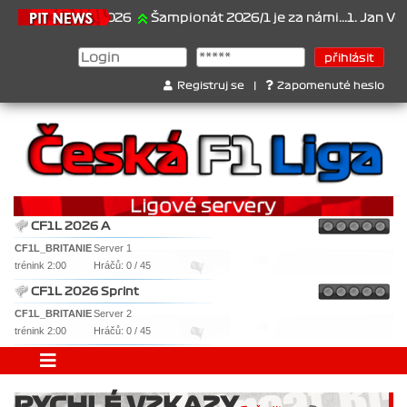
21.6.2026
Šampionát 2026/1 je za námi...1. Jan Veselý , 2.
Registruj se
|
Zapomenuté heslo
CF1L 2026 A
CF1L_BRITANIE
Server 1
trénink 2:00
Hráčů: 0 / 45
CF1L 2026 Sprint
CF1L_BRITANIE
Server 2
trénink 2:00
Hráčů: 0 / 45
RYCHLÉ VZKAZY