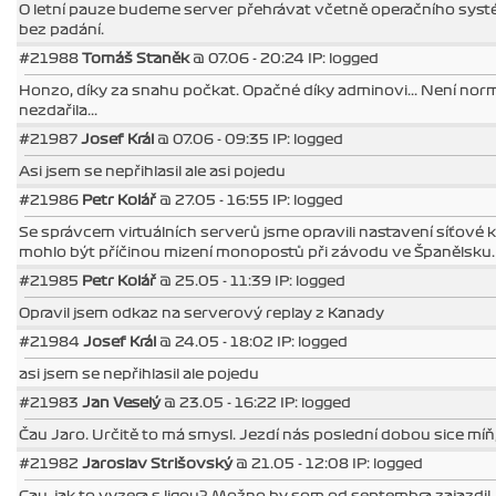
O letní pauze budeme server přehrávat včetně operačního systému
bez padání.
#21988
Tomáš Staněk
@ 07.06 - 20:24 IP: logged
Honzo, díky za snahu počkat. Opačné díky adminovi... Není norm
nezdařila...
#21987
Josef Král
@ 07.06 - 09:35 IP: logged
Asi jsem se nepřihlasil ale asi pojedu
#21986
Petr Kolář
@ 27.05 - 16:55 IP: logged
Se správcem virtuálních serverů jsme opravili nastavení síťové 
mohlo být příčinou mizení monopostů při závodu ve Španělsku. 
#21985
Petr Kolář
@ 25.05 - 11:39 IP: logged
Opravil jsem odkaz na serverový replay z Kanady
#21984
Josef Král
@ 24.05 - 18:02 IP: logged
asi jsem se nepřihlasil ale pojedu
#21983
Jan Veselý
@ 23.05 - 16:22 IP: logged
Čau Jaro. Určitě to má smysl. Jezdí nás poslední dobou sice míň
#21982
Jaroslav Strišovský
@ 21.05 - 12:08 IP: logged
Cau, jak to vyzera s ligou? Možno by som od septembra zajazdil