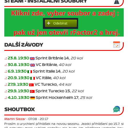
STEAM - INSTALAČNÍ SOUBORY
DALŠÍ ZÁVODY
.:
23.8. 19:30
Sprint Británie 14
, 20 kol
.:
30.8. 19:30
VC Británie
, 40 kol
.:
6.9. 19:30
Sprint Italie 14
, 20 kol
.:
20.9. 19:30
VC Itálie
, 40 kol
.:
27.9. 19:30
VC Turecko
, 44 kol
.:
29.9. 19:30
Sprint Turecko 15
, 22 kol
.:
4.10. 19:30
Sprint Hockenheim 17
, 25 kol
SHOUTBOX
Martin Slezar -
07.08 - 20:17
Prosím o urychlení přihlášek na novou sezonu. Jezdci přihlášení po 15.7. si