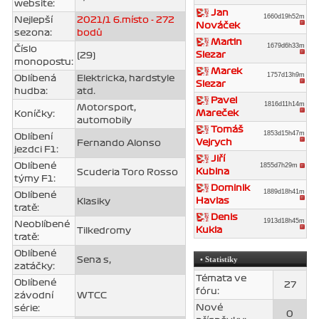
website:
Jan
1660d19h52m
Nejlepší
2021/1 6.místo - 272
Nováček
sezona:
bodů
Martin
1679d6h33m
Číslo
Slezar
(29)
monopostu:
Marek
1757d13h9m
Oblíbená
Elektricka, hardstyle
Slezar
hudba:
atd.
Pavel
1816d11h14m
Motorsport,
Mareček
Koníčky:
automobily
Tomáš
1853d15h47m
Oblíbení
Vejrych
Fernando Alonso
jezdci F1:
Jiří
Oblíbené
1855d7h29m
Kubina
Scuderia Toro Rosso
týmy F1:
Dominik
1889d18h41m
Oblíbené
Havlas
Klasiky
tratě:
Denis
1913d18h45m
Neoblíbené
Kukla
Tilkedromy
tratě:
Oblíbené
• Statistiky
Sena s,
zatáčky:
Témata ve
Oblíbené
27
fóru:
závodní
WTCC
Nové
série:
0