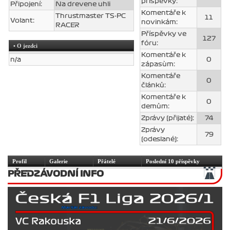
příspěvky:
Připojení:
Na drevene uhli
Komentáře k
Thrustmaster TS-PC
11
Volant:
novinkám:
RACER
Příspěvky ve
127
fóru:
• O jezdci
Komentáře k
n/a
0
zápasùm:
Komentáře
0
článků:
Komentáře k
0
demům:
Zprávy (přijaté):
74
Zprávy
79
(odeslané):
Profil
Galerie
Přátelé
Poslední 10 příspěvky
PŘEDZÁVODNÍ INFO