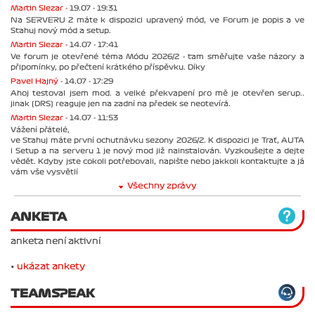
Martin Slezar -
19.07 - 19:31
Na SERVERU 2 máte k dispozici upravený mód, ve Forum je popis a ve
Stahuj nový mód a setup.
Martin Slezar -
14.07 - 17:41
Ve forum je otevřené téma Módu 2026/2 - tam směřujte vaše názory a
připomínky, po přečtení krátkého příspěvku. Díky
Pavel Hajný -
14.07 - 17:29
Ahoj testoval jsem mod. a velké překvapení pro mě je otevřen serup..
jinak (DRS) reaguje jen na zadní na předek se neotevírá.
Martin Slezar -
14.07 - 11:53
Vážení přátelé,
ve Stahuj máte první ochutnávku sezony 2026/2. K dispozici je Trať, AUTA
i Setup a na serveru 1 je nový mod již nainstalován. Vyzkoušejte a dejte
vědět. Kdyby jste cokoli potřebovali, napište nebo jakkoli kontaktujte a já
vám vše vysvětlí
Všechny zprávy
ANKETA
anketa není aktivní
•
ukázat ankety
TEAMSPEAK