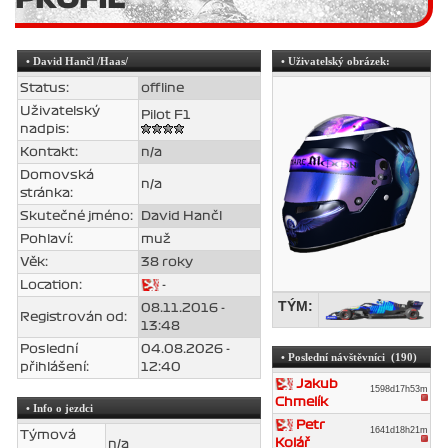
•
David Hančl
/Haas/
• Uživatelský obrázek:
Status:
offline
Uživatelský
Pilot F1
nadpis:
Kontakt:
n/a
Domovská
n/a
stránka:
Skutečné jméno:
David Hančl
Pohlaví:
muž
Věk:
38 roky
Location:
-
TÝM:
08.11.2016 -
Registrován od:
13:48
Poslední
04.08.2026 -
• Poslední návštěvníci (190)
přihlášení:
12:40
Jakub
1598d17h53m
Chmelík
• Info o jezdci
Petr
1641d18h21m
Týmová
Kolář
n/a