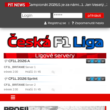
21.6.2026
Šampionát 2026/1 je za námi...1. Jan Veselý , 2. Jan
Registruj se
|
Zapomenuté heslo
CF1L 2026 A
CF1L_BRITANIE
Server 1
trénink 2:00
Hráčů: 0 / 45
CF1L 2026 Sprint
CF1L_BRITANIE
Server 2
trénink 2:00
Hráčů: 0 / 45
PROFIL