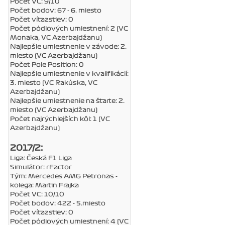
Počet VC: 9/10
Počet bodov: 67 - 6. miesto
Počet víťazstiev: 0
Počet pódiových umiestnení: 2 (VC
Monaka, VC Azerbajdžanu)
Najlepšie umiestnenie v závode: 2.
miesto (VC Azerbajdžanu)
Počet Pole Position: 0
Najlepšie umiestnenie v kvalifikácií:
3. miesto (VC Rakúska, VC
Azerbajdžanu)
Najlepšie umiestnenie na štarte: 2.
miesto (VC Azerbajdžanu)
Počet najrýchlejších kôl: 1 (VC
Azerbajdžanu)
2017/2:
Liga: Česká F1 Liga
Simulátor: rFactor
Tým: Mercedes AMG Petronas -
kolega: Martin Frajka
Počet VC: 10/10
Počet bodov: 422 - 5.miesto
Počet víťazstiev: 0
Počet pódiových umiestnení: 4 (VC