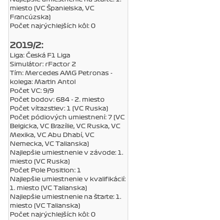
miesto (VC Španielska, VC
Francúzska)
Počet najrýchlejších kôl: 0
2019/2:
Liga: Česká F1 Liga
Simulátor: rFactor 2
Tím: Mercedes AMG Petronas -
kolega: Martin Antol
Počet VC: 9/9
Počet bodov: 684 - 2. miesto
Počet víťazstiev: 1 (VC Ruska)
Počet pódiových umiestnení: 7 (VC
Belgicka, VC Brazílie, VC Ruska, VC
Mexika, VC Abu Dhabí, VC
Nemecka, VC Talianska)
Najlepšie umiestnenie v závode: 1.
miesto (VC Ruska)
Počet Pole Position: 1
Najlepšie umiestnenie v kvalifikácií:
1. miesto (VC Talianska)
Najlepšie umiestnenie na štarte: 1.
miesto (VC Talianska)
Počet najrýchlejších kôl: 0