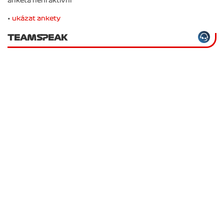
anketa není aktivní
•
ukázat ankety
TEAMSPEAK