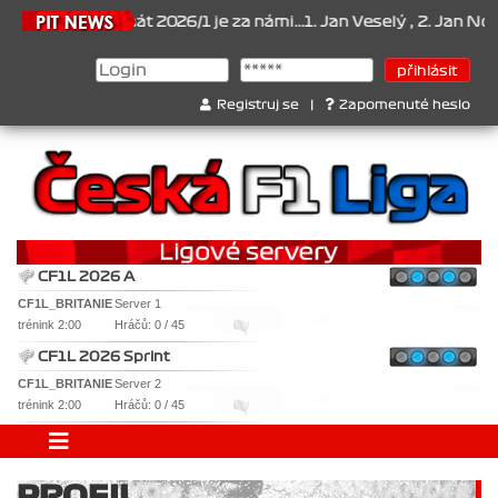
26
Šampionát 2026/1 je za námi...1. Jan Veselý , 2. Jan Nováček , 
Registruj se
|
Zapomenuté heslo
CF1L 2026 A
CF1L_BRITANIE
Server 1
trénink 2:00
Hráčů: 0 / 45
CF1L 2026 Sprint
CF1L_BRITANIE
Server 2
trénink 2:00
Hráčů: 0 / 45
PROFIL