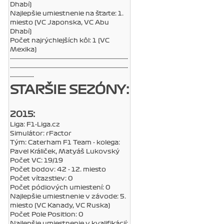
Dhabí)
Najlepšie umiestnenie na štarte: 1.
miesto (VC Japonska, VC Abu
Dhabí)
Počet najrýchlejších kôl: 1 (VC
Mexika)
-----------------------------------------------------------
-----------------------------------------------------------
------------
STARŠIE SEZÓNY:
2015:
Liga: F1-Liga.cz
Simulátor: rFactor
Tým: Caterham F1 Team - kolega:
Pavel Králiček, Matyáš Lukovský
Počet VC: 19/19
Počet bodov: 42 - 12. miesto
Počet víťazstiev: 0
Počet pódiových umiestení: 0
Najlepšie umiestnenie v závode: 5.
miesto (VC Kanady, VC Ruska)
Počet Pole Position: 0
Najlepšie umiestnenie v kvalifikácií: