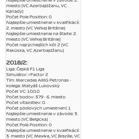
Najlepšie umiestnenie v závode: 2.
miesto (VC Azerbajdžanu, VC
Kanady)
Počet Pole Position: 0
Najlepšie umiestnenie v kvalifikácií:
2. miesto (VC Veľkej Británie)
Najlepšie umiestnenie na štarte: 2.
miesto (VC Veľkej Británie)
Počet najrýchlejších kôl: 2 (VC
Rakúska, VC Azerbajdžanu)
2018/2:
Liga: Česká F1 Liga
Simulátor: rFactor 2
Tím: Mercedes AMG Petronas -
kolega: Matyáš Lukovský
Počet VC: 10/10
Počet bodov: 379 - 6. miesto
Počet víťazstiev: 0
Počet pódiových umiestnení: 1
Najlepšie umiestnenie v závode: 3.
miesto (VC Belgicka)
Počet Pole Position: 0
Najlepšie umiestnenie v kvalifikácií:
3. miesto (VC Mexika, VC Brazílie, VC