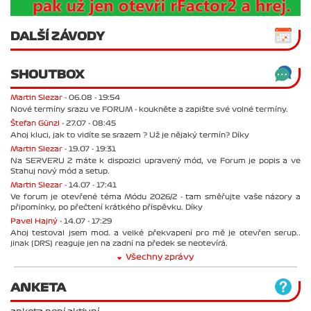
DALŠÍ ZÁVODY
SHOUTBOX
Martin Slezar -
06.08 - 19:54
Nové termíny srazu ve FORUM - koukněte a zapište své volné termíny.
Štefan Günzl -
27.07 - 08:45
Ahoj kluci, jak to vidíte se srazem ? Už je nějaký termín? Díky
Martin Slezar -
19.07 - 19:31
Na SERVERU 2 máte k dispozici upravený mód, ve Forum je popis a ve
Stahuj nový mód a setup.
Martin Slezar -
14.07 - 17:41
Ve forum je otevřené téma Módu 2026/2 - tam směřujte vaše názory a
připomínky, po přečtení krátkého příspěvku. Díky
Pavel Hajný -
14.07 - 17:29
Ahoj testoval jsem mod. a velké překvapení pro mě je otevřen serup..
jinak (DRS) reaguje jen na zadní na předek se neotevírá.
Všechny zprávy
ANKETA