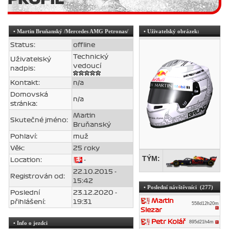
•
Martin Bruňanský
/Mercedes AMG Petronas/
• Uživatelský obrázek:
Status:
offline
Technický
Uživatelský
vedoucí
nadpis:
Kontakt:
n/a
Domovská
n/a
stránka:
Martin
Skutečné jméno:
Bruňanský
Pohlaví:
muž
Věk:
25 roky
TÝM:
Location:
-
22.10.2015 -
Registrován od:
15:42
• Poslední návštěvníci (277)
Poslední
23.12.2020 -
Martin
přihlášení:
19:31
558d12h20m
Slezar
Petr Kolář
895d21h4m
• Info o jezdci