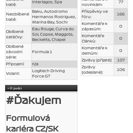
Interlagos, Spa
77
tratě:
novinkám:
Baku, Autodromo
Příspěvky ve
Neoblíbené
166
Hermanos Rodriguez,
fóru:
tratě:
Marina Bay, Sochi
Komentáře k
0
Eau Rouge, Curva do
zápasùm:
Oblíbené
Sol, Copse, Maggots,
Komentáře
zatáčky:
0
Becketts, Chapel
článků:
Oblíbené
Komentáře k
0
závodní
Formula 1
demům:
série:
Zprávy (přijaté):
107
Připojení:
n/a
Zprávy
106
Logitech Driving
(odeslané):
Volant:
Force GT
• O jezdci
#Ďakujem
Formulová
kariéra CZ/SK