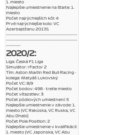
1. miesto
Najlepšie umiestnenie na štarte: 1.
miesto
Počet najrýchlejších kôl: 4
Prvé najrýchlejšie kolo: VC
Azerbajdžanu 2017/1
-----------------------------------------------------------
-----------------------------------------------------------
------------
2020/2:
Liga: Česká F1 Liga
Simulátor: rFactor 2
Tím: Aston Martin Red Bull Racing -
kolega: Matyáš Lukovský
Počet VC: 8/9
Počet bodov: 498 - tretie miesto
Počet víťazstiev: 3
Počet pódiových umiestnení: 5
Najlepšie umiestnenie v závode: 1.
miesto (VC Rakúska, VC Ruska, VC
Abu Dhabí)
Počet Pole Position: 2
Najlepšie umiestnenie v kvalifikácií:
1. miesto (VC Japonska, VC Abu