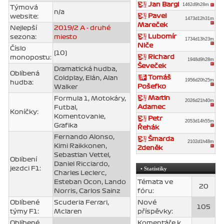
Jan Bargl
1462d9h28m
Týmová
n/a
Pavel
website:
1473d12h31m
Mareček
Nejlepší
2019/2 A - druhé
Lubomír
sezona:
miesto
1734d13h23m
Niče
Číslo
(10)
Richard
monopostu:
1948d9h28m
Ševeček
Dramatická hudba,
Oblíbená
Tomáš
Coldplay, Elán, Alan
1956d20h25m
hudba:
Pošefko
Walker
Martin
Formula 1, Motokáry,
2026d21h40m
Adamec
Futbal,
Koníčky:
Komentovanie,
Petr
2053d14h55m
Grafika
Řehák
Fernando Alonso,
Šmarda
2102d1h48m
Kimi Raikkonen,
Zdeněk
Sebastian Vettel,
Oblíbení
Daniel Ricciardo,
jezdci F1:
• Statistiky
Charles Leclerc,
Esteban Ocon, Lando
Témata ve
20
Norris, Carlos Sainz
fóru:
Oblíbené
Scuderia Ferrari,
Nové
105
týmy F1:
Mclaren
příspěvky:
Oblíbené
Komentáře k