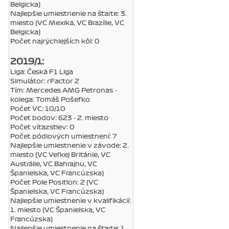
Belgicka)
Najlepšie umiestnenie na štarte: 3.
miesto (VC Mexika, VC Brazílie, VC
Belgicka)
Počet najrýchlejších kôl: 0
2019/1:
Liga: Česká F1 Liga
Simulátor: rFactor 2
Tím: Mercedes AMG Petronas -
kolega: Tomáš Pošefko
Počet VC: 10/10
Počet bodov: 623 - 2. miesto
Počet víťazstiev: 0
Počet pódiových umiestnení: 7
Najlepšie umiestnenie v závode: 2.
miesto (VC Veľkej Británie, VC
Austrálie, VC Bahrajnu, VC
Španielska, VC Francúzska)
Počet Pole Position: 2 (VC
Španielska, VC Francúzska)
Najlepšie umiestnenie v kvalifikácií:
1. miesto (VC Španielska, VC
Francúzska)
Najlepšie umiestnenie na štarte: 1.