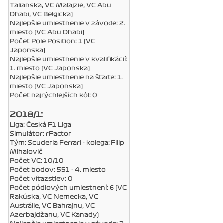
Talianska, VC Malajzie, VC Abu
Dhabi, VC Belgicka)
Najlepšie umiestnenie v závode: 2.
miesto (VC Abu Dhabi)
Počet Pole Position: 1 (VC
Japonska)
Najlepšie umiestnenie v kvalifikácií:
1. miesto (VC Japonska)
Najlepšie umiestnenie na štarte: 1.
miesto (VC Japonska)
Počet najrýchlejších kôl: 0
2018/1:
Liga: Česká F1 Liga
Simulátor: rFactor
Tým: Scuderia Ferrari - kolega: Filip
Mihalovič
Počet VC: 10/10
Počet bodov: 551 - 4. miesto
Počet víťazstiev: 0
Počet pódiových umiestnení: 6 (VC
Rakúska, VC Nemecka, VC
Austrálie, VC Bahrajnu, VC
Azerbajdžanu, VC Kanady)