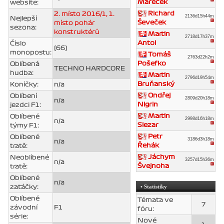
Mareček
website:
Richard
2. místo 2016/1, 1.
2136d15h44m
Nejlepší
Ševeček
místo pohár
sezona:
konstruktérů
Martin
2718d17h37m
Antol
Číslo
(66)
monopostu:
Tomáš
2763d22h2m
Pošefko
Oblíbená
TECHNO HARDCORE
hudba:
Martin
2796d19h54m
Bruňanský
Koníčky:
n/a
Ondřej
Oblíbení
2809d20h18m
n/a
Nigrin
jezdci F1:
Martin
Oblíbené
2998d16h18m
n/a
Slezar
týmy F1:
Petr
Oblíbené
3186d3h18m
n/a
Řehák
tratě:
Jáchym
Neoblíbené
3257d15h36m
n/a
Švejnoha
tratě:
Oblíbené
n/a
• Statistiky
zatáčky:
Oblíbené
Témata ve
7
závodní
F1
fóru:
série:
Nové