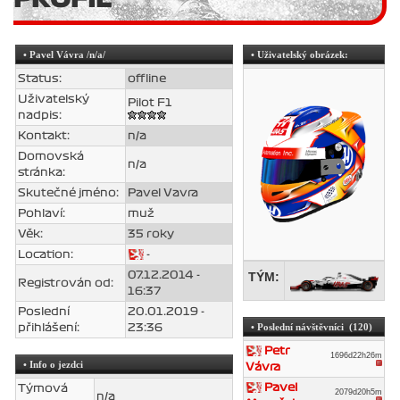
•
Pavel Vávra
/n/a/
• Uživatelský obrázek:
Status:
offline
Uživatelský
Pilot F1
nadpis:
Kontakt:
n/a
Domovská
n/a
stránka:
Skutečné jméno:
Pavel Vavra
Pohlaví:
muž
Věk:
35 roky
Location:
-
07.12.2014 -
TÝM:
Registrován od:
16:37
Poslední
20.01.2019 -
• Poslední návštěvníci (120)
přihlášení:
23:36
Petr
1696d22h26m
• Info o jezdci
Vávra
Pavel
Týmová
2079d20h5m
n/a