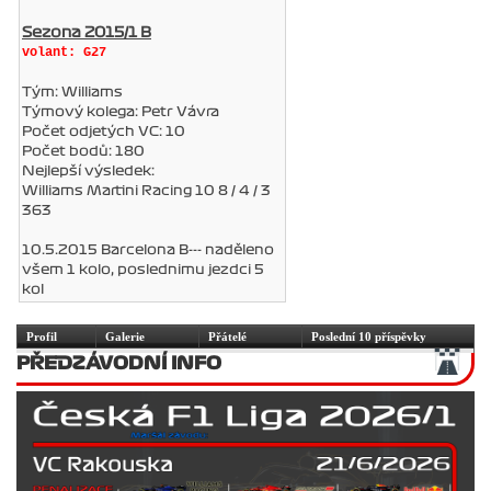
Sezona 2015/1 B
volant: G27
Tým: Williams
Týmový kolega: Petr Vávra
Počet odjetých VC: 10
Počet bodů: 180
Nejlepší výsledek:
Williams Martini Racing 10 8 / 4 / 3
363
10.5.2015 Barcelona B--- naděleno
všem 1 kolo, poslednimu jezdci 5
kol
Profil
Galerie
Přátelé
Poslední 10 příspěvky
PŘEDZÁVODNÍ INFO