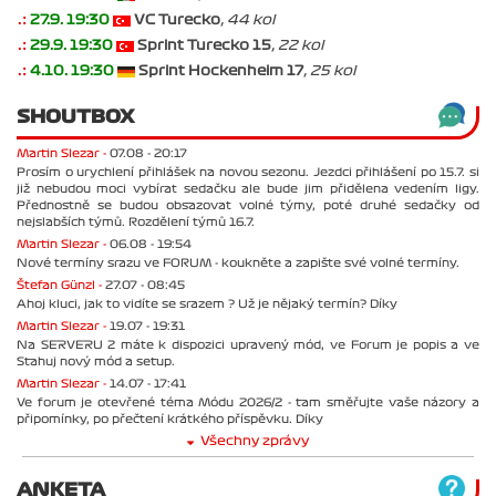
.:
27.9. 19:30
VC Turecko
, 44 kol
.:
29.9. 19:30
Sprint Turecko 15
, 22 kol
.:
4.10. 19:30
Sprint Hockenheim 17
, 25 kol
SHOUTBOX
Martin Slezar -
07.08 - 20:17
Prosím o urychlení přihlášek na novou sezonu. Jezdci přihlášení po 15.7. si
již nebudou moci vybírat sedačku ale bude jim přidělena vedením ligy.
Přednostně se budou obsazovat volné týmy, poté druhé sedačky od
nejslabších týmů. Rozdělení týmů 16.7.
Martin Slezar -
06.08 - 19:54
Nové termíny srazu ve FORUM - koukněte a zapište své volné termíny.
Štefan Günzl -
27.07 - 08:45
Ahoj kluci, jak to vidíte se srazem ? Už je nějaký termín? Díky
Martin Slezar -
19.07 - 19:31
Na SERVERU 2 máte k dispozici upravený mód, ve Forum je popis a ve
Stahuj nový mód a setup.
Martin Slezar -
14.07 - 17:41
Ve forum je otevřené téma Módu 2026/2 - tam směřujte vaše názory a
připomínky, po přečtení krátkého příspěvku. Díky
Všechny zprávy
ANKETA