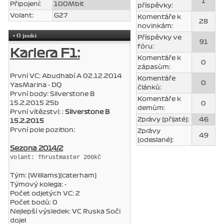
1
Připojení:
100Mbit
příspěvky:
Volant:
G27
Komentáře k
28
novinkám:
• O jezdci
Příspěvky ve
91
fóru:
Kariera F1:
Komentáře k
0
zápasùm:
První VC: Abudhabí A 02.12.2014
Komentáře
0
YasMarina - DQ
článků:
První body: Silverstone B
Komentáře k
15.2.2015 25b
0
demům:
První vítězství: :
Silverstone B
Zprávy (přijaté):
46
15.2.2015
První pole pozition:
Zprávy
49
(odeslané):
Sezona 2014/2
volant: Thrustmaster 200kč
Tým: (Williams)(caterham)
Týmový kolega: -
Počet odjetých VC: 2
Počet bodů: 0
Nejlepší výsledek: VC Ruska Soči
dojel