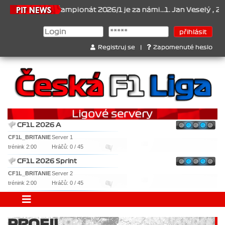
21.6.2026
Šampionát 2026/1 je za námi...1. Jan Veselý , 2. Jan 
Registruj se
|
Zapomenuté heslo
CF1L 2026 A
CF1L_BRITANIE
Server 1
trénink 2:00
Hráčů: 0 / 45
CF1L 2026 Sprint
CF1L_BRITANIE
Server 2
trénink 2:00
Hráčů: 0 / 45
PROFIL