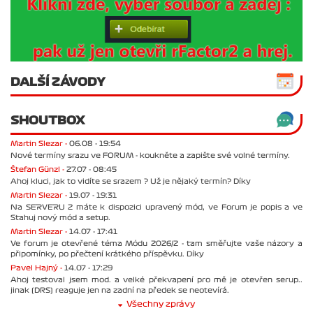
DALŠÍ ZÁVODY
SHOUTBOX
Martin Slezar -
06.08 - 19:54
Nové termíny srazu ve FORUM - koukněte a zapište své volné termíny.
Štefan Günzl -
27.07 - 08:45
Ahoj kluci, jak to vidíte se srazem ? Už je nějaký termín? Díky
Martin Slezar -
19.07 - 19:31
Na SERVERU 2 máte k dispozici upravený mód, ve Forum je popis a ve
Stahuj nový mód a setup.
Martin Slezar -
14.07 - 17:41
Ve forum je otevřené téma Módu 2026/2 - tam směřujte vaše názory a
připomínky, po přečtení krátkého příspěvku. Díky
Pavel Hajný -
14.07 - 17:29
Ahoj testoval jsem mod. a velké překvapení pro mě je otevřen serup..
jinak (DRS) reaguje jen na zadní na předek se neotevírá.
Všechny zprávy