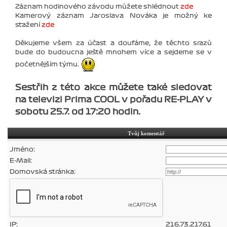
Záznam hodinového závodu můžete shlédnout
zde
Kamerový záznam Jaroslava Nováka je možný ke
stažení
zde
Děkujeme všem za účast a doufáme, že těchto srazů
bude do budoucna ještě mnohem více a sejdeme se v
početnějším týmu.
Sestřih z této akce můžete také sledovat
na televizi Prima COOL v pořadu RE-PLAY v
sobotu 25.7. od 17:20 hodin.
Tvůj komentář
Jméno:
E-Mail:
Domovská stránka:
IP:
216.73.217.61