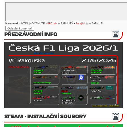
Nastavení:
• HTML je VYPNUTÉ •
BBCode
je ZAPNUTÝ •
Smajlíci
jsou ZAPNUTI
PŘEDZÁVODNÍ INFO
STEAM - INSTALAČNÍ SOUBORY