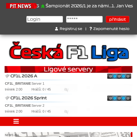
.6.2026
Šampionát 2026/1 je za námi...1. Jan Veselý , 2. Jan Nov
Registruj se
|
Zapomenuté heslo
CF1L 2026 A
CF1L_BRITANIE
Server 1
trénink 2:00
Hráčů: 0 / 45
CF1L 2026 Sprint
CF1L_BRITANIE
Server 2
trénink 2:00
Hráčů: 0 / 45
NEWS ALL