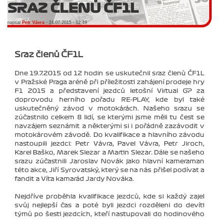
SRAZ ČLENŮ ČF1L
napsal
Petr Vávra
- 24.07.2015 - 12:49
Sraz členů ČF1L
Dne 19.7.2015 od 12 hodin se uskutečnil sraz členů ČF1L
v Pražské Praga aréně při příležitosti zahájení prodeje hry
F1 2015 a představení jezdců letošní Virtual GP za
doprovodu herního pořadu RE-PLAY, kde byl také
uskutečněný závod v motokárách. Našeho srazu se
zúčastnilo celkem 8 lidí, se kterými jsme měli tu čest se
navzájem seznámit a některými si i pořádně zazávodit v
motokárovém závodě. Do kvalifikace a hlavního závodu
nastoupili jezdci: Petr Vávra, Pavel Vávra, Petr Jiroch,
Karel Baško, Marek Slezar a Martin Slezar. Dále se našeho
srazu zúčastnili Jaroslav Novák jako hlavní kameraman
této akce, Jiří Syrovatský, který se na nás přišel podívat a
fandit a Víťa kamarád Jardy Nováka.
Nejdříve proběhla kvalifikace jezdců, kde si každý zajel
svůj nejlepší čas a poté byli jezdci rozděleni do devíti
týmů po šesti jezdcích, kteří nastupovali do hodinového