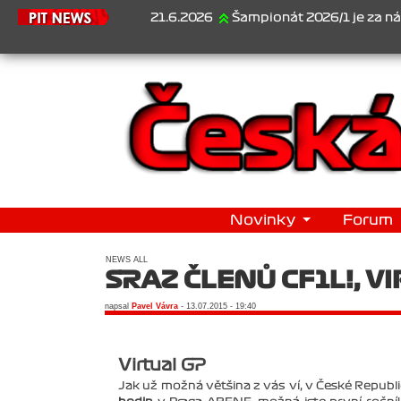
21.6.2026
Šampionát 2026/1 je za námi...1. Jan Vese
Novinky
Forum
NEWS ALL
SRAZ ČLENŮ CF1L!, V
napsal
Pavel Vávra
- 13.07.2015 - 19:40
Virtual GP
Jak už možná většina z vás ví, v České Republ