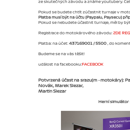
ze skutečných závodu a známe youtubery. Ce
Pokud se budete chtít zúčastnit turnaje v mot
Platba musí být na účtu (Paypalu, Paysecu) přip
Pokud se nebudete účastnit turnaje, měl by být
Registrace do motokárového závodu:
ZDE REG
Platba: na účet:
437169001 / 5500
, do koment
Budeme se na vás těšit!
událost na facebooku:
FACEBOOK
Potvrzená účast na srazu(m - motokáry): Pa
Novák, Marek Slezar,
Martin Slezar
Herní simuláto