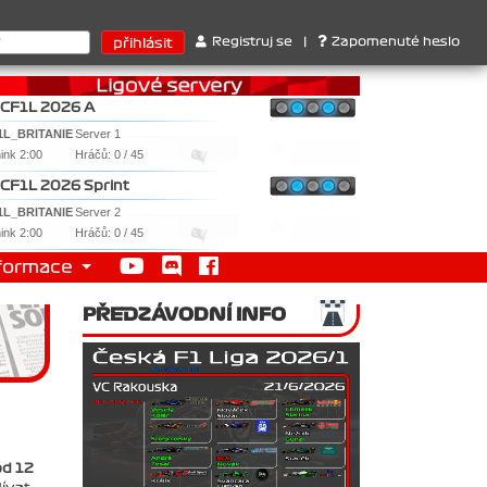
errari . 2. Williams , 3. RedBull ..... SprintCup - 1. Jan Nováček 
Registruj se
|
Zapomenuté heslo
CF1L 2026 A
1L_BRITANIE
Server 1
nink 2:00
Hráčů: 0 / 45
CF1L 2026 Sprint
1L_BRITANIE
Server 2
nink 2:00
Hráčů: 0 / 45
formace
PŘEDZÁVODNÍ INFO
od 12