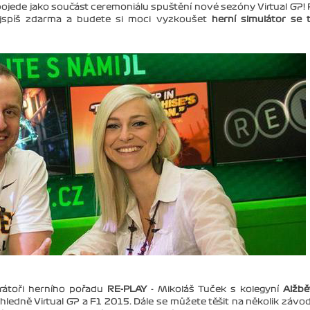
pojede jako součást ceremoniálu spuštění nové sezóny Virtual GP! P
jspíš zdarma a budete si moci vyzkoušet
herní simulátor se 
átoři herního pořadu
RE-PLAY
- Mikoláš Tuček s kolegyní
Alžbě
 ohledně Virtual GP a F1 2015. Dále se můžete těšit na několik závo