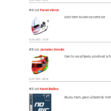
15.07.2015 - 20:52
#4 od
Pavel Vávra
kdo tam bude ozvete se
15.07.2015 - 11:59
#3 od
Jaroslav Novák
tak to se přijedu podívat a
15.07.2015 - 08:18
#2 od
Karel Baško
Budu tam, jako účastník Virt