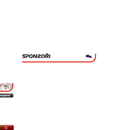
SPONZOŘI
t:
0