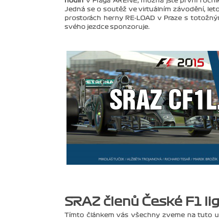
hodin
v Praga ARENE, možná jste první ročník 
Jedná se o soutěž ve virtuálním závodění, let
prostorách herny RE-LOAD v Praze s totožný
svého jezdce sponzoruje.
SRAZ členů České F1 lig
Tímto článkem vás všechny zveme na tuto u