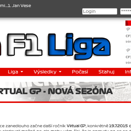
lý , 2. Jan Nováček , 3. Jakub Chmelík , Pohár konstruktérů : 1. F
CF
tré
CF
tré
Liga
Výsledky
Počasí
Stahuj
In
IRTUAL GP - NOVÁ SEZÓNA
ice zanedlouho začne další ročník
Virtual GP
, konkrétně
19.7.2015 