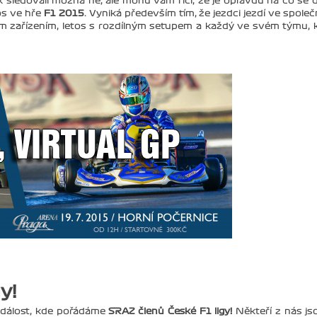
sledovali možná ne, ale mohu vám říci, že je opravdu na co se d
os ve hře
F1 2015
. Vyniká především tím, že jezdci jezdí ve spole
m zařízením, letos s rozdílným setupem a každý ve svém týmu, 
y!
dálost, kde pořádáme
SRAZ členů České F1 ligy!
Někteří z nás jso