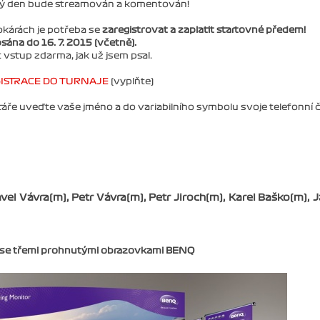
lý den bude streamován a komentován!
okárách je potřeba se
zaregistrovat a zaplatit startovné předem!
sána do 16. 7. 2015 (včetně).
 vstup zdarma, jak už jsem psal.
ISTRACE DO TURNAJE
(vyplňte)
áře uveďte vaše jméno a do variabilního symbolu svoje telefonní čí
vel Vávra(m), Petr Vávra(m), Petr Jiroch(m), Karel Baško(m), 
r se třemi prohnutými obrazovkami BENQ