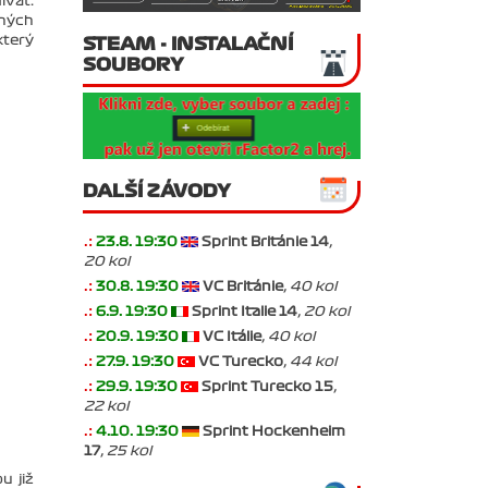
ívat.
čných
který
STEAM - INSTALAČNÍ
SOUBORY
DALŠÍ ZÁVODY
.:
23.8. 19:30
Sprint Británie 14
,
20 kol
.:
30.8. 19:30
VC Británie
, 40 kol
.:
6.9. 19:30
Sprint Italie 14
, 20 kol
.:
20.9. 19:30
VC Itálie
, 40 kol
.:
27.9. 19:30
VC Turecko
, 44 kol
.:
29.9. 19:30
Sprint Turecko 15
,
22 kol
.:
4.10. 19:30
Sprint Hockenheim
17
, 25 kol
u již