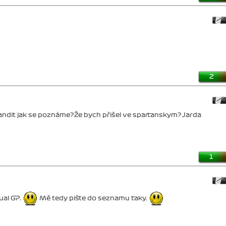
2
 fandit jak se poznáme?Že bych přišel ve spartanskym?Jarda
1
ual GP.
Mě tedy pište do seznamu taky.