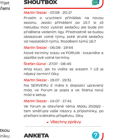
SHOUTBOX
řijet
třemi
Martin Slezar -
07.08 - 20:17
Prosím o urychlení přihlášek na novou
sezonu. Jezdci přihlášení po 15.7. si již
nebudou moci vybírat sedačku ale bude jim
přidělena vedením ligy. Přednostně se budou
obsazovat volné týmy, poté druhé sedačky
od nejslabších týmů. Rozdělení týmů 16.7.
Martin Slezar -
06.08 - 19:54
Nové termíny srazu ve FORUM - koukněte a
zapište své volné termíny.
Štefan Günzl -
27.07 - 08:45
Ahoj kluci, jak to vidíte se srazem ? Už je
nějaký termín? Díky
Martin Slezar -
19.07 - 19:31
Na SERVERU 2 máte k dispozici upravený
mód, ve Forum je popis a ve Stahuj nový
mód a setup.
Martin Slezar -
14.07 - 17:41
Ve forum je otevřené téma Módu 2026/2 -
tam směřujte vaše názory a připomínky, po
přečtení krátkého příspěvku. Díky
Všechny zprávy
tkou
ANKETA
dníku