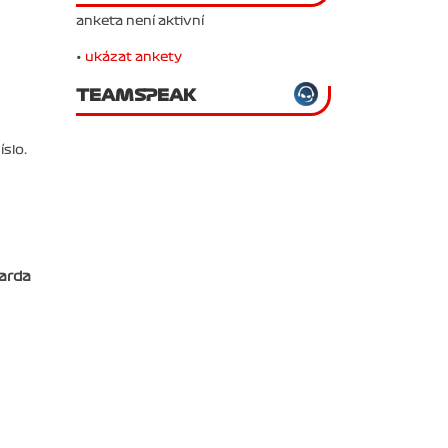
anketa není aktivní
•
ukázat ankety
TEAMSPEAK
slo.
Jarda