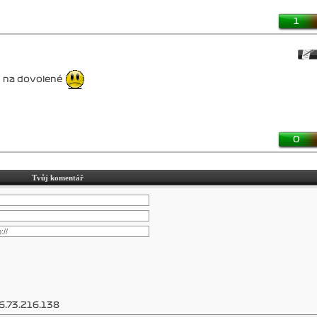
1
m na dovolené
0
Tvůj komentář
6.73.216.138