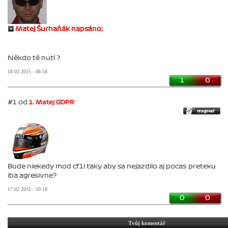
Matej Šurhaňák napsáno:
Někdo tě nutí ?
18.02.2015 - 08:58
1
0
#1 od
1. Matej GDPR
Bude niekedy mod cf1l taky aby sa nejazdilo aj pocas preteku
iba agresivne?
17.02.2015 - 20:18
0
0
Tvůj komentář