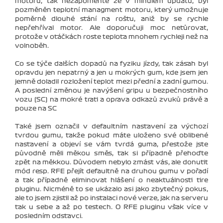
motoru, tak nezapomeňte že v minulém updatu, byl
pozměněn teplotní managment motoru, který umožnuje
poměrně dlouhé stání na roštu, aniž by se rychle
nepřehříval motor. Ale doporučuji moc netůrovat,
protože v otáčkách roste teplota mnohem rychleji než na
volnoběh.
Co se týče dalších dopadů na fyziku jízdy, tak zásah byl
opravdu jen nepatrný a jen u mokrých gum, kde jsem jen
jemně doladil rozložení teplot mezi přední a zadní gumou.
A poslední změnou je navýšení gripu u bezpečnostního
vozu (SC) na mokré trati a oprava odkazů zvuků právě a
pouze na SC
Také jsem označil v defaultním nastavení za výchozí
tvrdou gumu, takže pokud máte uloženo své oblibené
nastavení a objeví se vám tvrdá guma, přestože jste
původně měli měkou směs, tak si případně přehoďte
zpět na měkkou. Důvodem nebylo zmást vás, ale donutit
mód resp. RFE přejít defaultně na druhou gumu v pořadí
a tak případně eliminovat hlášení o neaktuálnosti tire
pluginu. Nicméně to se ukázalo asi jako zbytečný pokus,
ale to jsem zjistil až po instalaci nové verze, jak na serveru
tak u sebe a až po testech. O RFE pluginu však více v
posledním odstavci.