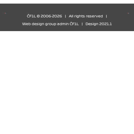
ČF1L © 2006-2026
|
All rights reserved
|
Web design group admin ČF1L
|
Design 2021.1