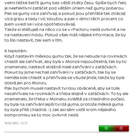
velmi těžké šetřit gumy bez větší ztráty času. Spíše bych řekl,
je neefektivní zatáčet pod větším úhlem než gumy poberou.
Pak se gumy více zahřívají, a pokud jsou přehřáté tak ztrácejí
více gripu a tedy i víc kloužou a pak v rámci těch procent co
jsem uvedl se i více opotřebovávají.
Takže si stěžuješ na něco co se v rFactoru nedá ovlivnit a ne
na nastavení módu. Pokud však máš nějaké informace, že by
to šlo nastavit, tak sem s tím.
K teplotám.
Když nastavím měkkou gumu tak, že se nebude na rovinkách
chladit ale zahřívat, aby byla v Monze nepoužitelná, tak by to
znamenalo, nastavit strašně malé zahřívání v zatáčkách.
Pokud by jsme nechali zahřívání i v zatáčkách, tak by se
neměla kde chladit a přehřívala se všude jinde, takže by byla
dobrá jen pro Monzu.
Pak bychom museli nastavit tvrdou obráceně, aby se tolik
nezahřívala na rovinkách a třeba stejně v zatáčkách. To by ale
znamenalo, že třeba v Monaku zvláště za chladného počasí,
by byla na zahřívání lepší tvrdá guma, protože měkká guma
by byla příliš chladná. :-) Jak asi sám vidíš krom nějakého
kompromisu se to moc ovlivnit nedá.
18.02.2015 - 11:17
0
0