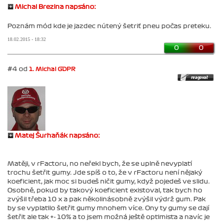
Michal Brezina napsáno:
Poznám mód kde je jazdec nútený šetriť pneu počas preteku.
18.02.2015 - 18:32
0
0
#4 od
1. Michal GDPR
Matej Šurhaňák napsáno:
Matěji, v rFactoru, no neřekl bych, že se uplně nevyplatí
trochu šetřit gumy. Jde spíš o to, že v rFactoru není nějaký
koeficient, jak moc si budeš ničit gumy, když pojedeš ve slidu.
Osobně, pokud by takový koeficient existoval, tak bych ho
zvýšil třeba 10 x a pak několinásobně zvýšil výdrž gum. Pak
by se vyplatilo šetřit gumy mnohem více. Ony ty gumy se dají
šetřit ale tak +- 10% a to jsem možná ještě optimista a navíc je