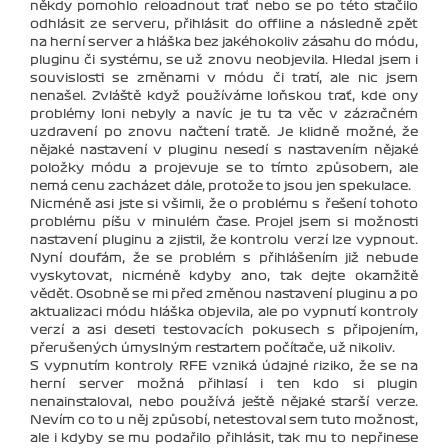
někdy pomohlo reloadnout trať nebo se po této stačilo
odhlásit ze serveru, přihlásit do offline a následně zpět
na herní server a hláška bez jakéhokoliv zásahu do módu,
pluginu či systému, se už znovu neobjevila. Hledal jsem i
souvislosti se změnami v módu či tratí, ale nic jsem
nenašel. Zvláště když používáme loňskou trať, kde ony
problémy loni nebyly a navíc je tu ta věc v zázračném
uzdravení po znovu načtení tratě. Je klidně možné, že
nějaké nastavení v pluginu nesedí s nastavením nějaké
položky módu a projevuje se to tímto způsobem, ale
nemá cenu zacházet dále, protože to jsou jen spekulace.
Nicméně asi jste si všimli, že o problému s řešení tohoto
problému píšu v minulém čase. Projel jsem si možnosti
nastavení pluginu a zjistil, že kontrolu verzí lze vypnout.
Nyní doufám, že se problém s přihlášením již nebude
vyskytovat, nicméně kdyby ano, tak dejte okamžitě
vědět. Osobně se mi před změnou nastavení pluginu a po
aktualizaci módu hláška objevila, ale po vypnutí kontroly
verzí a asi deseti testovacích pokusech s připojením,
přerušených úmyslným restartem počítače, už nikoliv.
S vypnutím kontroly RFE vzniká údajné riziko, že se na
herní server možná přihlasí i ten kdo si plugin
nenainstaloval, nebo používá ještě nějaké starší verze.
Nevím co to u něj způsobí, netestoval sem tuto možnost,
ale i kdyby se mu podařilo přihlásit, tak mu to nepřinese