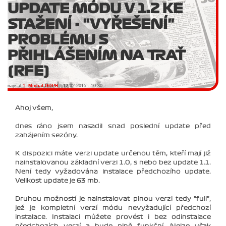
UPDATE MÓDU V 1.2 KE
STAŽENÍ - "VYŘEŠENÍ"
PROBLÉMU S
PŘIHLÁŠENÍM NA TRAŤ
(RFE)
napsal
1. Michal GDPR
- 12.02.2015 - 10:30
Ahoj všem,
dnes ráno jsem nasadil snad poslední update před
zahájením sezóny.
K dispozici máte verzi update určenou těm, kteří mají již
nainstalovanou základní verzi 1.0, s nebo bez update 1.1.
Není tedy vyžadována instalace předchozího update.
Velikost update je 63 mb.
Druhou možností je nainstalovat plnou verzi tedy "full",
jež je kompletní verzí módu nevyžadující předchozí
instalace. Instalaci můžete provést i bez odinstalace
předchozích verzí a bude plně funkční. Nelze však