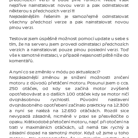
nejdříve nainstalovat novou verzi a pak odinstalovat
některou s předchozích verzí !!!
Nejideálnějším řešením je samozřejmě odinstalovat
všechny předchozí verze a pak nainstalovat novou
plnou verzi.
Testoval jsem úspěšně možnost pomocí update u sebe s
tím, že na serveru jsem provedl odinstalaci předchozích
verzích a nainstalovat pouze plnou poslední verzi. Toď
vše k samotné instalaci, v případě nejasností piště níže do
komentářů.
A nyní co se změnilo v módu po aktualizaci?
Nejzásadnější změnou je snížení možnosti zničení
motoru z důvodů přetáčení motoru. Posunul jsem o cca.
250 otáček, od kdy se začíná motor zvýšeně
opotřebovávat a o dalších 100 otáček kdy se motor ničí
dvojnásobnou rychlostí. Původní nastavení
dvojnásobného opotřebení začínalo prakticky na 12.300
a nyní se nalézá na 12.650 otáčkách. Rozdíl sice
nevypadá zásadně, nicméně v praxi se přesvědčíte o
opaku. Krátkodobé přetočení motoru, např. při otočení na
trati v maximálních otáčkách, už nemá tak rychlý a
zásadní dopad na samotný motor. Když už jsme u toho