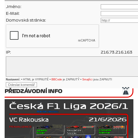
Jméno:
E-Mail:
Domovská stránka:
IP:
216.73.216.163
Nastavení:
• HTML je VYPNUTÉ •
BBCode
je ZAPNUTÝ •
Smajlíci
jsou ZAPNUTI
PŘEDZÁVODNÍ INFO