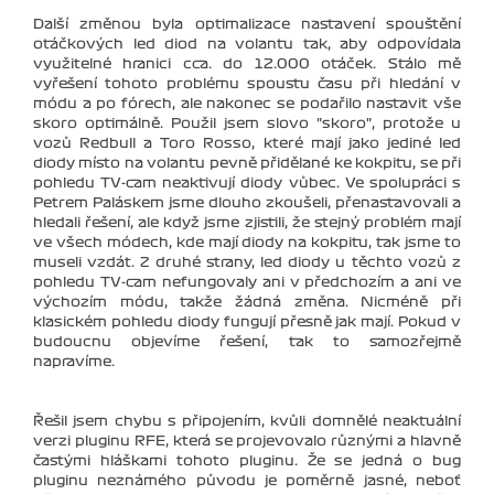
Další změnou byla optimalizace nastavení spouštění
otáčkových led diod na volantu tak, aby odpovídala
využitelné hranici cca. do 12.000 otáček. Stálo mě
vyřešení tohoto problému spoustu času při hledání v
módu a po fórech, ale nakonec se podařilo nastavit vše
skoro optimálně. Použil jsem slovo "skoro", protože u
vozů Redbull a Toro Rosso, které mají jako jediné led
diody místo na volantu pevně přidělané ke kokpitu, se při
pohledu TV-cam neaktivují diody vůbec. Ve spolupráci s
Petrem Paláskem jsme dlouho zkoušeli, přenastavovali a
hledali řešení, ale když jsme zjistili, že stejný problém mají
ve všech módech, kde mají diody na kokpitu, tak jsme to
museli vzdát. Z druhé strany, led diody u těchto vozů z
pohledu TV-cam nefungovaly ani v předchozím a ani ve
výchozím módu, takže žádná změna. Nicméně při
klasickém pohledu diody fungují přesně jak mají. Pokud v
budoucnu objevíme řešení, tak to samozřejmě
napravíme.
Řešil jsem chybu s připojením, kvůli domnělé neaktuální
verzi pluginu RFE, která se projevovalo různými a hlavně
častými hláškami tohoto pluginu. Že se jedná o bug
pluginu neznámého původu je poměrně jasné, neboť