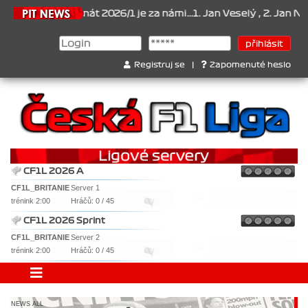
Šampionát 2026/1 je za námi...1. Jan Veselý , 2. Jan Nováček , 3. 
Registruj se
|
Zapomenuté heslo
CF1L 2026 A
CF1L_BRITANIE
Server 1
trénink 2:00
Hráčů: 0 / 45
CF1L 2026 Sprint
CF1L_BRITANIE
Server 2
trénink 2:00
Hráčů: 0 / 45
NEWS ALL