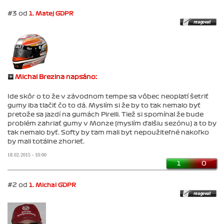
#3 od
1. Matej GDPR
Michal Brezina napsáno:
Ide skôr o to že v závodnom tempe sa vôbec neoplatí šetriť
gumy iba tlačiť čo to dá. Myslím si že by to tak nemalo byť
pretože sa jazdí na gumách Pirelli. Tiež si spomínal že bude
problém zahriať gumy v Monze (myslím ďalšiu sezónu) a to by
tak nemalo byť. Softy by tam mali byt nepoužiteľné nakoľko
by mali totálne zhorieť.
18.02.2015 - 10:00
1
0
#2 od
1. Michal GDPR