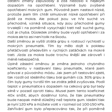
ostatní změny zapůsobily a zda nedošlo k nějakým
dopadům na opotřebení. Významě bylo zvýšené
opotřebení mokrých gum. Původně jsem nastavil nízké,
protože jsem tím chtěl simulovat nízké opotřebení při
jízdě za mokra. Ale pokud jsou ve hře suché vs
přechodné, vzniká situace, kdy jsou přechodné gumy
trvalejší i na poměrně vysychající trati než suché gumy,
což je chyba. Důsledek změny bude vyyší optřebení i za
mokra ale to asi není tolik na škodu.
Další změnou je vyšší ztráta gripu s rostoucí rychlostí u
mokrých pneumatik. Tím by mělo dojít k poklesu
přetáčivosti především v rychlých zatáčkách na mokré
trati. Jízda za mokra bude trochu línější ale zároveň i
méně nebezpečná.
Úplně zásadní změnou je změna jednoho chybného
koeficientu v nastavení tlaku pneumatik, které jsem
převzal z původního módu. Jak jsem při testování zjistil,
tak rozdíl od ideálního tlaku bral gumám cca. 30% gripu a
čím byly gumy tvrdší tím se ztráta ještě zvyšovala. Podíl
teplot v pneumatice s dopadem na celkový grip byl tedy
silně v pozadí oproti tlaku. Musel jsem tento koeficinet
40x snížit, abych dosáhnul toho, že tlak pneumatiky
bude naopak méně důležitý než teplota gum. Ideální tlak
je nyní 120 kPa a můžete volit v rozmezí od 100-150 kPa.
Zahřívání gum bylo přepracováno tak, že při poměrně