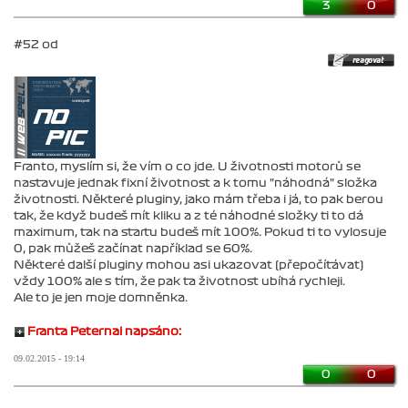
3
0
#52 od
Franto, myslím si, že vím o co jde. U životnosti motorů se
nastavuje jednak fixní životnost a k tomu "náhodná" složka
životnosti. Některé pluginy, jako mám třeba i já, to pak berou
tak, že když budeš mít kliku a z té náhodné složky ti to dá
maximum, tak na startu budeš mít 100%. Pokud ti to vylosuje
0, pak můžeš začínat například se 60%.
Některé další pluginy mohou asi ukazovat (přepočítávat)
vždy 100% ale s tím, že pak ta životnost ubíhá rychleji.
Ale to je jen moje domněnka.
Franta Peternai napsáno:
09.02.2015 - 19:14
0
0