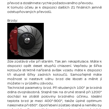
převod a dosáhnete rychle požadovaného převodu.
K tomuto účelu je k dispozici dalších 21 finálních jemně
odstupňovaných převodů.
Brzdy:
Zde zůstává vše při starém. Tak jen rekapitulace. Máte k
dispozici opět deset stupňů chlazení. Vepředu je šířka
kotouče striktně nařízená avšak vzadu máte k dispozici
tři stupně šířky zadních kotoučů. Samozřejmě máte
možnost si nastavit váhu brzd dle libosti a měnit jí
můžete i v průběhu závodu.
Technické parametry brzd. Při studených 100° je brzdná
dráha dvojnásobná. Stejně tak na druhé straně při 1200°
dochází ke ztrátě poloviny brzdného účinku. Ideální
teplota brzd je mezi 400°-900°, takže úplné optimum
naleznete při 650°. Opotřebení zůstalo stejné a nemělo by