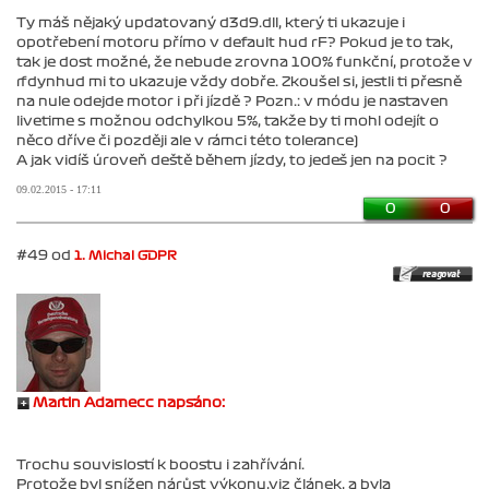
Ty máš nějaký updatovaný d3d9.dll, který ti ukazuje i
opotřebení motoru přímo v default hud rF? Pokud je to tak,
tak je dost možné, že nebude zrovna 100% funkční, protože v
rfdynhud mi to ukazuje vždy dobře. Zkoušel si, jestli ti přesně
na nule odejde motor i při jízdě ? Pozn.: v módu je nastaven
livetime s možnou odchylkou 5%, takže by ti mohl odejít o
něco dříve či později ale v rámci této tolerance)
A jak vidíš úroveň deště během jízdy, to jedeš jen na pocit ?
09.02.2015 - 17:11
0
0
#49 od
1. Michal GDPR
Martin Adamecc napsáno:
Trochu souvislostí k boostu i zahřívání.
Protože byl snížen nárůst výkonu,viz článek, a byla