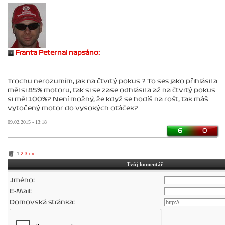
Franta Peternai napsáno:
Trochu nerozumím, jak na čtvrtý pokus ? To ses jako přihlásil a
měl si 85% motoru, tak si se zase odhlásil a až na čtvrtý pokus
si měl 100%? Není možný, že když se hodíš na rošt, tak máš
vytočený motor do vysokých otáček?
09.02.2015 - 13:18
6
0
1
2
3
›
»
Tvůj komentář
Jméno:
E-Mail:
Domovská stránka: