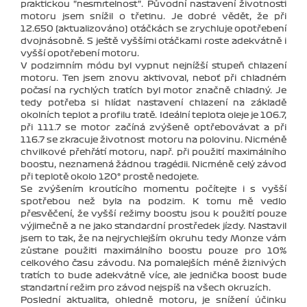
praktickou "nesmrtelnost". Původní nastavení životnosti
motoru jsem snížil o třetinu. Je dobré vědět, že při
12.650 (aktualizováno) otáčkách se zrychluje opotřebení
dvojnásobně. S ještě vyššími otáčkami roste adekvátně i
vyšší opotřebení motoru.
V podzimním módu byl vypnut nejnížší stupeň chlazení
motoru. Ten jsem znovu aktivoval, neboť při chladném
počasí na rychlých tratích byl motor značně chladný. Je
tedy potřeba si hlídat nastavení chlazení na základě
okolních teplot a profilu tratě. Ideální teplota oleje je 106.7,
při 111.7 se motor začíná zvýšeně optřebovávat a při
116.7 se zkracuje životnost motoru na polovinu. Nicméně
chvilkové přehřátí motoru, např. při použití maximálního
boostu, neznamená žádnou tragédii. Nicméně celý závod
při teplotě okolo 120° prostě nedojete.
Se zvýšením kroutícího momentu počítejte i s vyšší
spotřebou než byla na podzim. K tomu mě vedlo
přesvěčení, že vyšší režimy boostu jsou k použití pouze
výjimečně a ne jako standardní prostředek jízdy. Nastavil
jsem to tak, že na nejrychlejším okruhu tedy Monze vám
zůstane použiti maximálního boostu pouze pro 10%
celkového času závodu. Na pomalejších méně žiznivých
tratích to bude adekvátně více, ale jednička boost bude
standartní režim pro závod nejspíš na všech okruzích.
Poslední aktualita, ohledně motoru, je snížení účinku