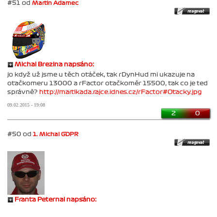
#51 od
Martin Adamec
Michal Brezina napsáno:
jo když už jsme u těch otáček, tak rDynHud mi ukazuje na
otačkomeru 13000 a rFactor otačkoměr 15500, tak co je ted
správně?
http://martikada.rajce.idnes.cz/rFactor#Otacky.jpg
09.02.2015 - 19:08
2
0
#50 od
1. Michal GDPR
Franta Peternai napsáno: