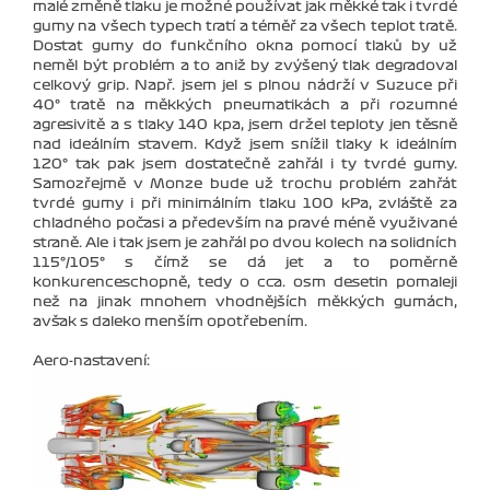
malé změně tlaku je možné používat jak měkké tak i tvrdé
gumy na všech typech tratí a téměř za všech teplot tratě.
Dostat gumy do funkčního okna pomocí tlaků by už
neměl být problém a to aniž by zvýšený tlak degradoval
celkový grip. Např. jsem jel s plnou nádrží v Suzuce při
40° tratě na měkkých pneumatikách a při rozumné
agresivitě a s tlaky 140 kpa, jsem držel teploty jen těsně
nad ideálním stavem. Když jsem snížil tlaky k ideálním
120° tak pak jsem dostatečně zahřál i ty tvrdé gumy.
Samozřejmě v Monze bude už trochu problém zahřát
tvrdé gumy i při minimálním tlaku 100 kPa, zvláště za
chladného počasi a především na pravé méně využivané
straně. Ale i tak jsem je zahřál po dvou kolech na solidních
115°/105° s čímž se dá jet a to poměrně
konkurenceschopně, tedy o cca. osm desetin pomaleji
než na jinak mnohem vhodnějších měkkých gumách,
avšak s daleko menším opotřebením.
Aero-nastavení: