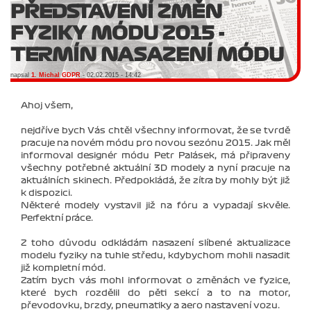
PŘEDSTAVENÍ ZMĚN
FYZIKY MÓDU 2015 -
TERMÍN NASAZENÍ MÓDU
napsal
1. Michal GDPR
- 02.02.2015 - 14:42
Ahoj všem,
nejdříve bych Vás chtěl všechny informovat, že se tvrdě
pracuje na novém módu pro novou sezónu 2015. Jak měl
informoval designér módu Petr Palásek, má připraveny
všechny potřebné aktuální 3D modely a nyní pracuje na
aktuálních skinech. Předpokládá, že zítra by mohly být již
k dispozici.
Některé modely vystavil již na fóru a vypadají skvěle.
Perfektní práce.
Z toho důvodu odkládám nasazení slíbené aktualizace
modelu fyziky na tuhle středu, kdybychom mohli nasadit
již kompletní mód.
Zatím bych vás mohl informovat o změnách ve fyzice,
které bych rozdělil do pěti sekcí a to na motor,
převodovku, brzdy, pneumatiky a aero nastavení vozu.