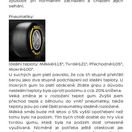
způsobit při normálním zacházení a chlazení jejich
selhání.
Pneumatiky:
Ideální teploty: Měkké=113°, Tvrdé=121°, Přechodné=105°,
Mokré=100°.
U suchých gum platí pravidlo, že cca. tři stupně přehřátí
berou jako dva stupně podchlazení od ideální teploty. U
mokrých gum to platí obráceně. Ztráta gripu z důvodu
neideální teploty byla oproti podzimu o cca. 20% snížena.
Velká změna je v rozložení teplot gum. Zvýšil jsem
přechod tepla z běhounu do vnitř pneumatiky, takže
teploty jsou po celé části pneumatiky ideálně rozložené.
Měkká směs bude mít letos o 5% vyšší opotřebení než
tomu bylo na podzim. Tím bych chtěl dostat do hry více
tvrdou gumu, která byla na podzim dost omezeně
využivaná. Nicméně je potřeba ještě otestovat jak