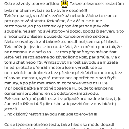
Ostré závody teprve přijdou
Takže tolerance k restartům
byla mnohem vyšší než by byla v sezóně !!!
Takže opakuji, v reálné sezóně už nebude žádná tolerance
pro opakování startu. Řekněme, že v áčku se bude
restartovat jen pro technický problém jezdce (nevidím
soupeře, nejsem na své startovní pozici, apod.) či serveru a to
s možností ohlášení pouze do konce prvního sektoru.
Netoleroval bych ani takové to, nestihnul jsem se přihlásit.
Tak může jet jezdec z boxu. Je fakt, že to někdo podá tak, že
ne nestihnul ale nešlo to .... V tom případě by to měl ohlásit
ještě než se rozjedeme do závaděcího kola, pak smůla. Má k
tomu chat nebo TS. Přihlašovat na rošt závodu se můžete
hned, protože přehřátí motoru jsem vyřešil, kde za
normalních podmínek a bez předem přehřátého motoru, bez
tůrování motoru, vydrží motor bez opotřebení snad čtyři
minuty, a po pěti minutách mi to teprve vzalo asi 10%.
V případě béčka a možné absence FL, bude tolerance na
oznámení problémů jen do odstartování závodu.
Pak samozřejmě paltí restart v případě hromadné kolize, tj. je
žádostí o RR od 4-5 (dle diskuse k pravidlům v novinkách)
jezdců.
Jinak žádný restart závodu nebude tolerován !!!
Co se týče samotného testu, tak z hlediska módu dopadl