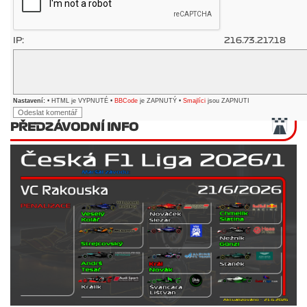
IP:
216.73.217.18
Nastavení:
• HTML je VYPNUTÉ •
BBCode
je ZAPNUTÝ •
Smajlíci
jsou ZAPNUTI
PŘEDZÁVODNÍ INFO