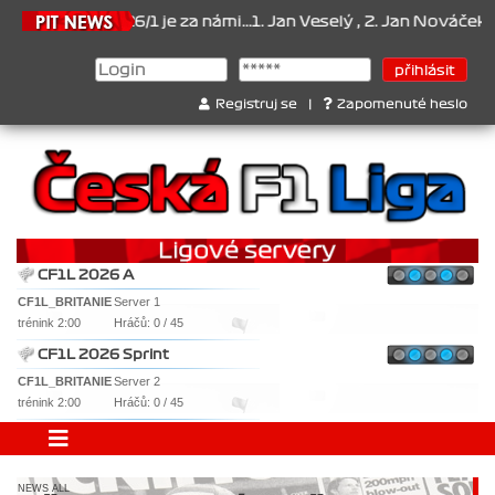
026/1 je za námi...1. Jan Veselý , 2. Jan Nováček , 3. Jakub Chmel
Registruj se
|
Zapomenuté heslo
CF1L 2026 A
CF1L_BRITANIE
Server 1
trénink 2:00
Hráčů: 0 / 45
CF1L 2026 Sprint
CF1L_BRITANIE
Server 2
trénink 2:00
Hráčů: 0 / 45
NEWS ALL