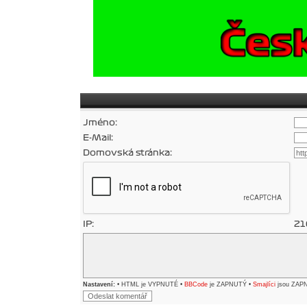
Jméno:
E-Mail:
Domovská stránka:
IP:
21
Nastavení:
• HTML je VYPNUTÉ •
BBCode
je ZAPNUTÝ •
Smajlíci
jsou ZAP