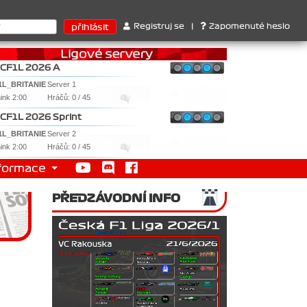
ktérů : 1. Ferrari . 2. Williams , 3. RedBull ..... SprintCup - 1. 
Registruj se
|
Zapomenuté heslo
CF1L 2026 A
1L_BRITANIE
Server 1
nink 2:00
Hráčů: 0 / 45
CF1L 2026 Sprint
1L_BRITANIE
Server 2
nink 2:00
Hráčů: 0 / 45
formace
PŘEDZÁVODNÍ INFO