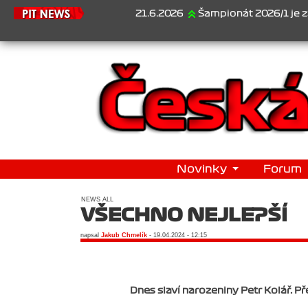
21.6.2026
Šampionát 2026/1 je za námi..
Novinky
Forum
NEWS ALL
VŠECHNO NEJLEPŠÍ
napsal
Jakub Chmelík
- 19.04.2024 - 12:15
Dnes slaví narozeniny Petr Kolář. P