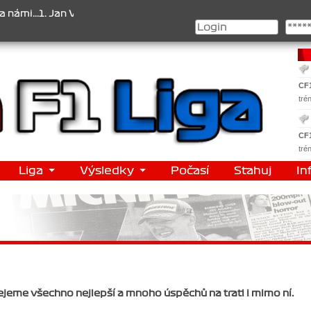
.1. Jan Veselý , 2. Jan Nováček , 3. Jakub Chmelík , Pohár konstru
CF
tré
CF
tré
Liga
Výsledky
Počasí
Stahuj
In
řejeme všechno nejlepší a mnoho úspěchů na trati i mimo ní.