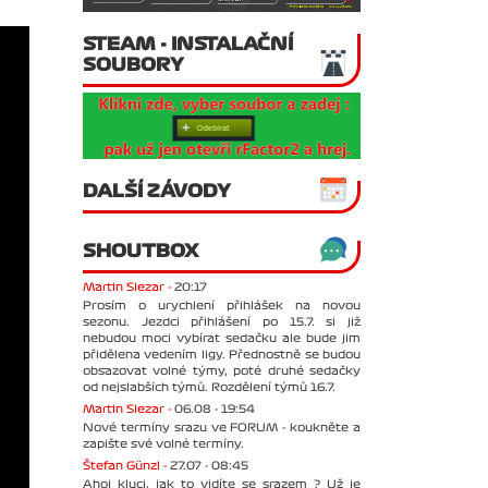
STEAM - INSTALAČNÍ
SOUBORY
DALŠÍ ZÁVODY
SHOUTBOX
Martin Slezar -
20:17
Prosím o urychlení přihlášek na novou
sezonu. Jezdci přihlášení po 15.7. si již
nebudou moci vybírat sedačku ale bude jim
přidělena vedením ligy. Přednostně se budou
obsazovat volné týmy, poté druhé sedačky
od nejslabších týmů. Rozdělení týmů 16.7.
Martin Slezar -
06.08 - 19:54
Nové termíny srazu ve FORUM - koukněte a
zapište své volné termíny.
Štefan Günzl -
27.07 - 08:45
Ahoj kluci, jak to vidíte se srazem ? Už je