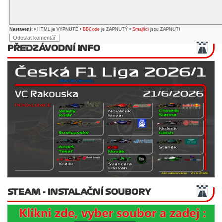
Nastavení:
• HTML je VYPNUTÉ •
BBCode
je ZAPNUTÝ •
Smajlíci
jsou ZAPNUTI
PŘEDZÁVODNÍ INFO
STEAM - INSTALAČNÍ SOUBORY