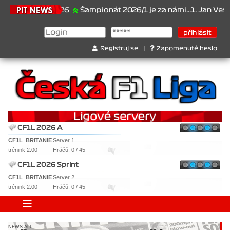
21.6.2026
Šampionát 2026/1 je za námi...1. Jan Veselý , 2. Jan 
Registruj se
|
Zapomenuté heslo
CF1L 2026 A
CF1L_BRITANIE
Server 1
trénink 2:00
Hráčů: 0 / 45
CF1L 2026 Sprint
CF1L_BRITANIE
Server 2
trénink 2:00
Hráčů: 0 / 45
NEWS ALL