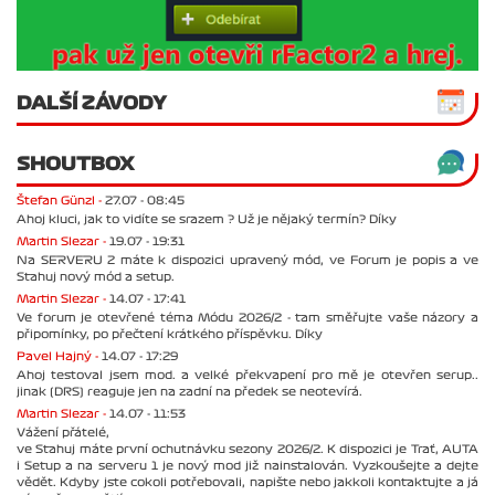
DALŠÍ ZÁVODY
SHOUTBOX
Štefan Günzl -
27.07 - 08:45
Ahoj kluci, jak to vidíte se srazem ? Už je nějaký termín? Díky
Martin Slezar -
19.07 - 19:31
Na SERVERU 2 máte k dispozici upravený mód, ve Forum je popis a ve
Stahuj nový mód a setup.
Martin Slezar -
14.07 - 17:41
Ve forum je otevřené téma Módu 2026/2 - tam směřujte vaše názory a
připomínky, po přečtení krátkého příspěvku. Díky
Pavel Hajný -
14.07 - 17:29
Ahoj testoval jsem mod. a velké překvapení pro mě je otevřen serup..
jinak (DRS) reaguje jen na zadní na předek se neotevírá.
Martin Slezar -
14.07 - 11:53
Vážení přátelé,
ve Stahuj máte první ochutnávku sezony 2026/2. K dispozici je Trať, AUTA
i Setup a na serveru 1 je nový mod již nainstalován. Vyzkoušejte a dejte
vědět. Kdyby jste cokoli potřebovali, napište nebo jakkoli kontaktujte a já