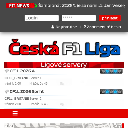
1.6.2026
Šampionát 2026/1 je za námi...1. Jan Veselý , 2. Jan No
Registruj se
|
Zapomenuté heslo
CF1L 2026 A
CF1L_BRITANIE
Server 1
trénink 2:00
Hráčů: 0 / 45
CF1L 2026 Sprint
CF1L_BRITANIE
Server 2
trénink 2:00
Hráčů: 0 / 45
B LIGA