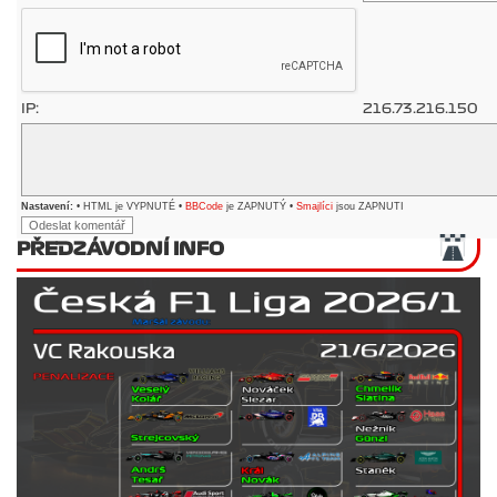
IP:
216.73.216.150
Nastavení:
• HTML je VYPNUTÉ •
BBCode
je ZAPNUTÝ •
Smajlíci
jsou ZAPNUTI
PŘEDZÁVODNÍ INFO