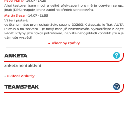
Pavel Hajný -
14.07 - 17:29
Ahoj testoval jsem mod. a velké překvapení pro mě je otevřen serup..
jinak (DRS) reaguje jen na zadní na předek se neotevírá.
Martin Slezar -
14.07 - 11:53
Vážení přátelé,
ve Stahuj máte první ochutnávku sezony 2026/2. K dispozici je Trať, AUTA
i Setup a na serveru 1 je nový mod již nainstalován. Vyzkoušejte a dejte
vědět. Kdyby jste cokoli potřebovali, napište nebo jakkoli kontaktujte a já
vám vše vysvětlí
Všechny zprávy
ANKETA
anketa není aktivní
•
ukázat ankety
TEAMSPEAK