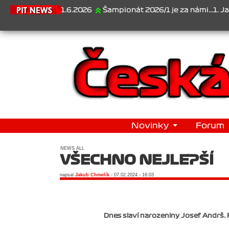
21.6.2026
Šampionát 2026/1 je za námi...1. Jan Vese
Novinky
Forum
NEWS ALL
VŠECHNO NEJLEPŠÍ
napsal
Jakub Chmelík
- 07.02.2024 - 16:03
Dnes slaví narozeniny Josef Andrš. 