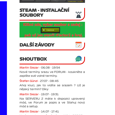
STEAM - INSTALAČNÍ
SOUBORY
DALŠÍ ZÁVODY
SHOUTBOX
Martin Slezar -
06.08 - 19:54
Nové termíny srazu ve FORUM - koukněte a
zapište své volné termíny.
Štefan Günzl -
27.07 - 08:45
Ahoj kluci, jak to vidíte se srazem ? Už je
nějaký termín? Díky
Martin Slezar -
19.07 - 19:31
Na SERVERU 2 máte k dispozici upravený
mód, ve Forum je popis a ve Stahuj nový
mód a setup.
Martin Slezar -
14.07 - 17:41