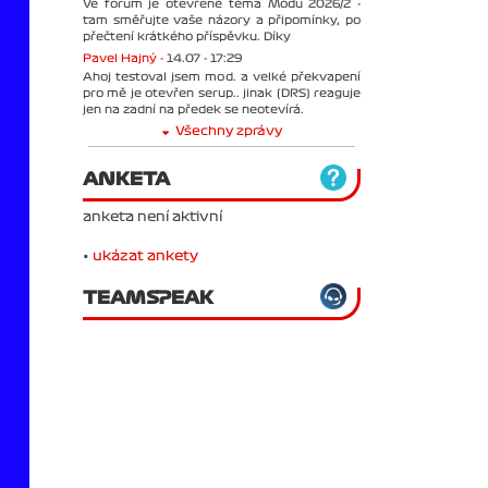
Ve forum je otevřené téma Módu 2026/2 -
tam směřujte vaše názory a připomínky, po
přečtení krátkého příspěvku. Díky
Pavel Hajný -
14.07 - 17:29
Ahoj testoval jsem mod. a velké překvapení
pro mě je otevřen serup.. jinak (DRS) reaguje
jen na zadní na předek se neotevírá.
Všechny zprávy
ANKETA
anketa není aktivní
•
ukázat ankety
TEAMSPEAK