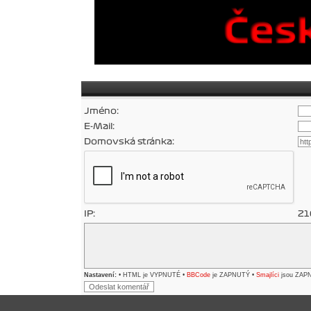
Jméno:
E-Mail:
Domovská stránka:
IP:
21
Nastavení:
• HTML je VYPNUTÉ •
BBCode
je ZAPNUTÝ •
Smajlíci
jsou ZAP