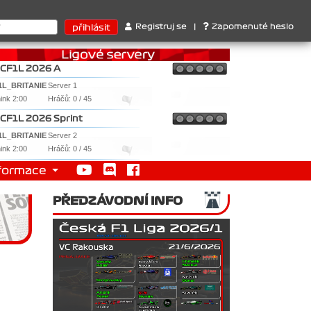
rrari . 2. Williams , 3. RedBull ..... SprintCup - 1. Jan Nováček 
Registruj se
|
Zapomenuté heslo
CF1L 2026 A
1L_BRITANIE
Server 1
nink 2:00
Hráčů: 0 / 45
CF1L 2026 Sprint
1L_BRITANIE
Server 2
nink 2:00
Hráčů: 0 / 45
formace
PŘEDZÁVODNÍ INFO