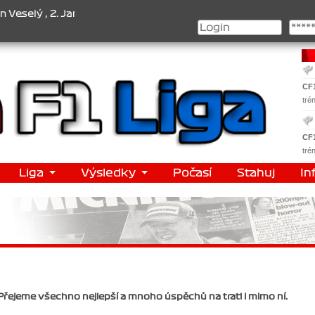
lý , 2. Jan Nováček , 3. Jakub Chmelík , Pohár konstruktérů : 1. Fe
CF
tré
CF
tré
Liga
Výsledky
Počasí
Stahuj
In
Přejeme všechno nejlepší a mnoho úspěchů na trati i mimo ní.