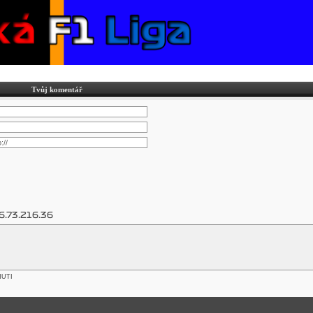
Tvůj komentář
6.73.216.36
NUTI