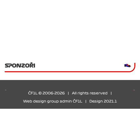
SPONZOŘI
ČF1L © 2006-2026
|
All rights reserved
|
Web design group admin ČF1L
|
Design 2021.1