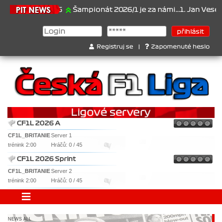
21.6.2026
Šampionát 2026/1 je za námi...1. Jan Veselý , 2. Jan N
Registruj se
|
Zapomenuté heslo
CF1L 2026 A
CF1L_BRITANIE
Server 1
trénink 2:00
Hráčů: 0 / 45
CF1L 2026 Sprint
CF1L_BRITANIE
Server 2
trénink 2:00
Hráčů: 0 / 45
NEWS ALL