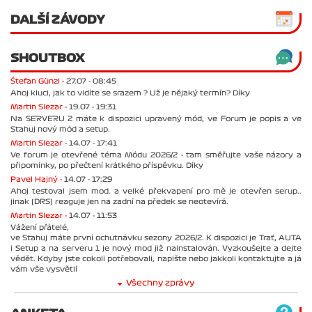
DALŠÍ ZÁVODY
SHOUTBOX
Štefan Günzl -
27.07 - 08:45
Ahoj kluci, jak to vidíte se srazem ? Už je nějaký termín? Díky
Martin Slezar -
19.07 - 19:31
Na SERVERU 2 máte k dispozici upravený mód, ve Forum je popis a ve
Stahuj nový mód a setup.
Martin Slezar -
14.07 - 17:41
Ve forum je otevřené téma Módu 2026/2 - tam směřujte vaše názory a
připomínky, po přečtení krátkého příspěvku. Díky
Pavel Hajný -
14.07 - 17:29
Ahoj testoval jsem mod. a velké překvapení pro mě je otevřen serup..
jinak (DRS) reaguje jen na zadní na předek se neotevírá.
Martin Slezar -
14.07 - 11:53
Vážení přátelé,
ve Stahuj máte první ochutnávku sezony 2026/2. K dispozici je Trať, AUTA
i Setup a na serveru 1 je nový mod již nainstalován. Vyzkoušejte a dejte
vědět. Kdyby jste cokoli potřebovali, napište nebo jakkoli kontaktujte a já
vám vše vysvětlí
Všechny zprávy