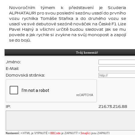
Novoročním týmem k představení je Scuderia
ALPHATAURI pro svou poslední sezónu usadí do prvního
vozu rychlíka Tomáše Staňka a do druhého vozu se
usadí ve své debutové sezóně nováček na České F1 Lize
Pavel Hajný a všichni určitě budou sledovat jak se mu
povede a jak rychle si zvykne na svůj monopost a zapojí
se do bojů.
Tvůj komentář
Jméno:
E-Mail:
Domovská stránka:
IP:
216.73.216.88
Nastavení:
• HTML je VYPNUTÉ •
BBCode
je ZAPNUTÝ •
Smajlíci
jsou ZAPNUTI