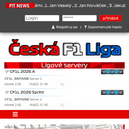
6/1 je za námi...1. Jan Veselý , 2. Jan Nováček , 3. Jakub Chmelík 
Registruj se
|
Zapomenuté heslo
CF1L 2026 A
CF1L_BRITANIE
Server 1
trénink 2:00
Hráčů: 0 / 45
CF1L 2026 Sprint
CF1L_BRITANIE
Server 2
trénink 2:00
Hráčů: 0 / 45
NEWS ALL