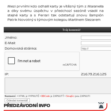
Mezi prvními kdo odhalil karty je vítězný tým z Maranella
a díky svému úspěchu v předchozí sezóně vsadil na
stejné karty a s Ferrari tak odstartují znovu šampión
Patrik Novotný s týmovým kolegou Martinem Slezarem
Tvůj komentář
Jméno:
E-Mail:
Domovská stránka:
IP:
216.73.216.125
Nastavení:
• HTML je VYPNUTÉ •
BBCode
je ZAPNUTÝ •
Smajlíci
jsou ZAPNUTI
PŘEDZÁVODNÍ INFO