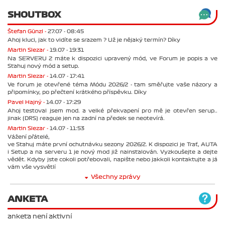
SHOUTBOX
Štefan Günzl -
27.07 - 08:45
Ahoj kluci, jak to vidíte se srazem ? Už je nějaký termín? Díky
Martin Slezar -
19.07 - 19:31
Na SERVERU 2 máte k dispozici upravený mód, ve Forum je popis a ve
Stahuj nový mód a setup.
Martin Slezar -
14.07 - 17:41
Ve forum je otevřené téma Módu 2026/2 - tam směřujte vaše názory a
připomínky, po přečtení krátkého příspěvku. Díky
Pavel Hajný -
14.07 - 17:29
Ahoj testoval jsem mod. a velké překvapení pro mě je otevřen serup..
jinak (DRS) reaguje jen na zadní na předek se neotevírá.
Martin Slezar -
14.07 - 11:53
Vážení přátelé,
ve Stahuj máte první ochutnávku sezony 2026/2. K dispozici je Trať, AUTA
i Setup a na serveru 1 je nový mod již nainstalován. Vyzkoušejte a dejte
vědět. Kdyby jste cokoli potřebovali, napište nebo jakkoli kontaktujte a já
vám vše vysvětlí
Všechny zprávy
ANKETA
anketa není aktivní