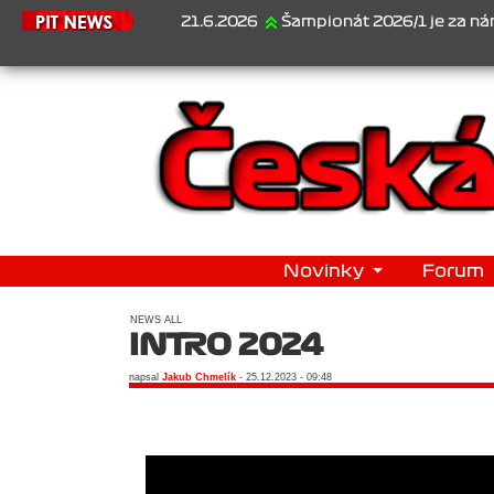
21.6.2026
Šampionát 2026/1 je za námi...1. Jan Ve
Novinky
Forum
NEWS ALL
INTRO 2024
napsal
Jakub Chmelík
- 25.12.2023 - 09:48