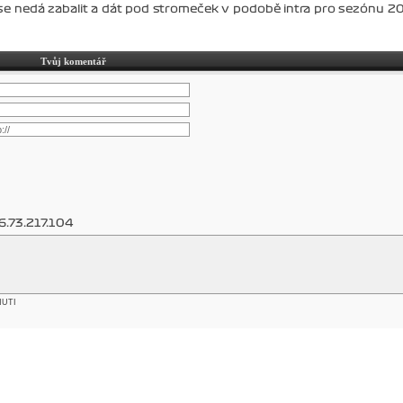
 se nedá zabalit a dát pod stromeček v podobě intra pro sezónu 2
Tvůj komentář
6.73.217.104
NUTI