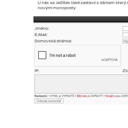
U nás se Ježíšek také zastavil s dárkem který
novými monoposty
Jméno:
E-Mail:
Domovská stránka:
IP:
21
Nastavení:
• HTML je VYPNUTÉ •
BBCode
je ZAPNUTÝ •
Smajlíci
jsou ZAP