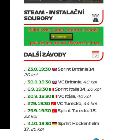
STEAM - INSTALAČNÍ
SOUBORY
DALŠÍ ZÁVODY
.:
23.8. 19:30
Sprint Británie 14
,
20 kol
.:
30.8. 19:30
VC Británie
, 40 kol
.:
6.9. 19:30
Sprint Italie 14
, 20 kol
.:
20.9. 19:30
VC Itálie
, 40 kol
.:
27.9. 19:30
VC Turecko
, 44 kol
.:
29.9. 19:30
Sprint Turecko 15
,
22 kol
.:
4.10. 19:30
Sprint Hockenheim
17
, 25 kol