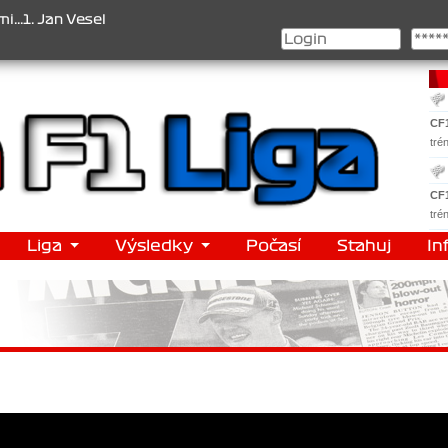
selý , 2. Jan Nováček , 3. Jakub Chmelík , Pohár konstruktérů : 1. 
CF
tré
CF
tré
Liga
Výsledky
Počasí
Stahuj
In