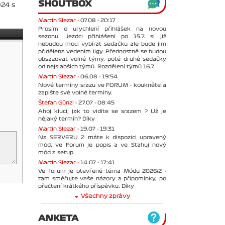
SHOUTBOX
024 s
Martin Slezar -
07.08 - 20:17
Prosím o urychlení přihlášek na novou
sezonu. Jezdci přihlášení po 15.7. si již
nebudou moci vybírat sedačku ale bude jim
přidělena vedením ligy. Přednostně se budou
obsazovat volné týmy, poté druhé sedačky
od nejslabších týmů. Rozdělení týmů 16.7.
Martin Slezar -
06.08 - 19:54
Nové termíny srazu ve FORUM - koukněte a
zapište své volné termíny.
Štefan Günzl -
27.07 - 08:45
Ahoj kluci, jak to vidíte se srazem ? Už je
nějaký termín? Díky
Martin Slezar -
19.07 - 19:31
Na SERVERU 2 máte k dispozici upravený
mód, ve Forum je popis a ve Stahuj nový
mód a setup.
Martin Slezar -
14.07 - 17:41
Ve forum je otevřené téma Módu 2026/2 -
tam směřujte vaše názory a připomínky, po
přečtení krátkého příspěvku. Díky
Všechny zprávy
ANKETA