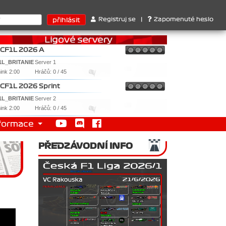
Ferrari . 2. Williams , 3. RedBull ..... SprintCup - 1. Jan Nováče
Registruj se
|
Zapomenuté heslo
CF1L 2026 A
1L_BRITANIE
Server 1
nink 2:00
Hráčů: 0 / 45
CF1L 2026 Sprint
1L_BRITANIE
Server 2
nink 2:00
Hráčů: 0 / 45
formace
PŘEDZÁVODNÍ INFO