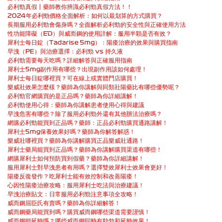
必利勁真假丨藥師教你辨識必利勁真假方法！！
2024年必利勁價格全面解析：如何以最划算的方式購買？
長期服用必利勁會傷身嗎？全面解析必利勁的安全性與正確使用方法
性功能障礙（ED）與威而鋼的使用詳解：服用半顆是否有效？
犀利士每日錠（Tadarise 5mg）：陽痿治療的效果與購買指南
早洩（PE）與治療選擇：必利勁 vs 持久液
必利勁需要每天吃嗎？詳細解答與正確服用指南
犀利士5mg副作用有哪些？出現副作用該如何處理！
犀利士每日錠哪裡買？可在線上或實體門店購買！
樂威壯效果怎麼樣？藥師為你講解與同類壯陽藥比有哪些優勢呢？
必利勁官網購買的是正品嗎？藥師為你詳細講解！
必利勁使用心得：藥師為你講解患者使用心得與建議
早洩危害有哪些？除了服用必利勁外還有其他辦法治療嗎？
網購必利勁能買到正品嗎？藥師：正品必利勁購買通路講解！
犀利士5mg保養效果好嗎？藥師為你解答解惑！
樂威壯哪裡買？藥師為你講解購買正品樂威壯通路！
犀利士藥局能買到正品嗎？藥師為你講解購買渠道有哪些！
網購犀利士如何預防買到假藥？藥師為你詳細講解！
服用犀利士對早洩患者有用嗎？選擇雙效犀利士效果會更好！
陽痿反復發作？吃犀利士能有效控制和改善陽痿！
心因性陽痿治療攻略：服用犀利士吃法與治療建議！
早洩治療貼文：日常服用必利勁注意事項全攻略！
威而鋼屈臣氏有賣嗎？藥師為你詳細解答！
威而鋼藥局能買到嗎？購買威而鋼哪些渠道需要謹慎！
威而鋼能延時嗎？哪些威而鋼同時有助勃和延時效果！