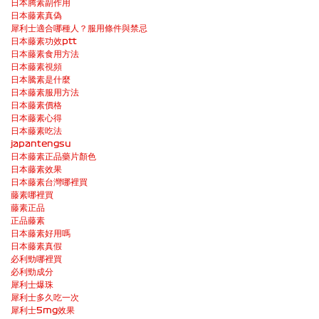
日本腾素副作用
日本藤素真偽
犀利士適合哪種人？服用條件與禁忌
日本藤素功效ptt
日本藤素食用方法
日本藤素視頻
日本騰素是什麼
日本藤素服用方法
日本藤素價格
日本藤素心得
日本藤素吃法
japantengsu
日本藤素正品藥片顏色
日本藤素效果
日本藤素台灣哪裡買
藤素哪裡買
藤素正品
正品藤素
日本藤素好用嗎
日本藤素真假
必利勁哪裡買
必利勁成分
犀利士爆珠
犀利士多久吃一次
犀利士5mg效果