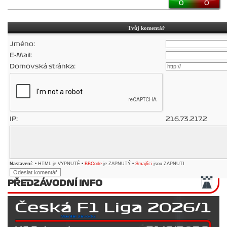
0
0
Tvůj komentář
Jméno:
E-Mail:
Domovská stránka:
IP:
216.73.217.2
Nastavení:
• HTML je VYPNUTÉ •
BBCode
je ZAPNUTÝ •
Smajlíci
jsou ZAPNUTI
PŘEDZÁVODNÍ INFO