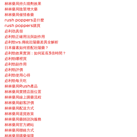
林林藥局持久噴劑效果
林林藥局陰莖增大藥
林林藥局催情春藥
rush poppers是什麼
rush poppers購買
必利劲真假
必利勁正確用法與副作用
必利勁vs.傳統壯陽藥差異全解析
日本藤素如何搭配壯陽藥？
必利勁效果實測：如何延長3倍時間？
必利勁哪裡買
必利勁副作用
必利勁評價
必利勁使用心得
必利勁每天吃
林林藥局Rush產品
林林藥局實體店面位置
林林藥局線上購藥流程
林林藥局顧客評價
林林藥局配送方式
林林藥局退貨政策
林林藥局藥師諮詢服務
林林藥局官方網站
林林藥局聯絡方式
林林藥局購藥保障