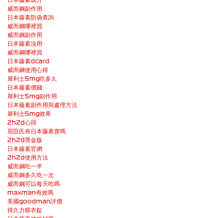
威而鋼副作用
日本藤素防偽查詢
威而鋼哪裡買
威而鋼副作用
日本藤素沒用
威而鋼哪裡買
日本藤素dcard
威而鋼使用心得
犀利士5mg吃多久
日本藤素價錢
犀利士5mg副作用
日本藤素副作用與處理方法
犀利士5mg效果
2h2d心得
屈臣氏有日本藤素賣嗎
2h2d黑金版
日本藤素官網
2h2d使用方法
威而鋼吃一半
威而鋼多久吃一次
威而鋼可以每天吃嗎
maxman有效嗎
美國goodman評價
得久力膜衣錠