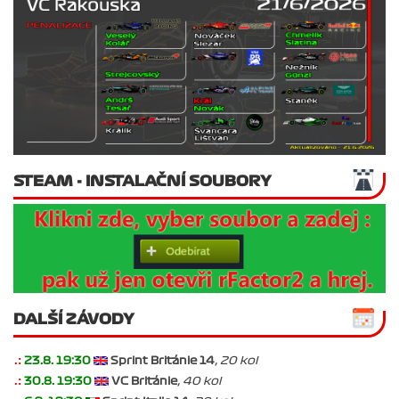
STEAM - INSTALAČNÍ SOUBORY
DALŠÍ ZÁVODY
.:
23.8. 19:30
Sprint Británie 14
, 20 kol
.:
30.8. 19:30
VC Británie
, 40 kol