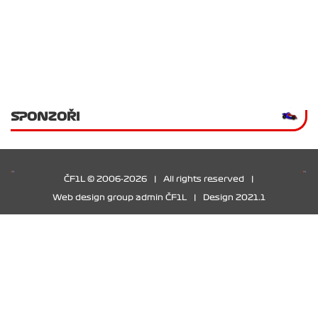
SPONZOŘI
ČF1L © 2006-2026
|
All rights reserved
|
Web design group admin ČF1L
|
Design 2021.1