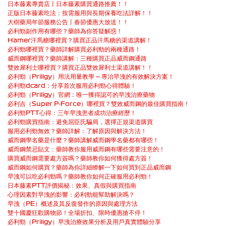
日本藤素專賣店丨日本藤素購買通路推薦！！
正版日本藤素吃法：按需服用與長期保養吃法詳解！！
大樹藥局年節服務公告丨春節優惠大放送！！
必利勁副作用有哪些？藥師為你答疑解惑！
Hamer汗馬糖哪裡買？購買正品汗馬糖的渠道講解！
必利勁哪裡買？藥師詳解購買必利勁的兩種通路！
威而鋼哪裡買？藥師講解：三種購買正品威而鋼通路
雙效犀利士哪裡買？購買正品雙效犀利士渠道講解！！
必利勁（Priligy）用法用量教學 — 專治早洩的有效解決方案！
必利勁dcard：分享首次服用必利勁心得體驗！
必利勁（Priligy）官網：唯一獲得認可的早洩治療藥物
必利吉（Super P-Force）哪裡買？雙效威而鋼的最佳購買指南！
必利勁PTT心得：三年早洩患者成功治療經歷！
必利勁購買指南：避免屈臣氏騙局，選擇正規渠道購買
服用必利勁無效？藥師詳解：了解原因與解決方法！
威而鋼學名藥是什麼？藥師講解威而鋼學名藥都有哪些！
威而鋼禁忌貼文：藥師教你服用威而鋼有哪些需要注意的！
購買威而鋼需要處方簽嗎？藥師教你如何獲得處方簽！
威而鋼如何購買？藥師為你詳細瞭解一下如何買到正品威而鋼
早洩可以吃必利勁嗎？藥師教你如何正確服用必利勁！
日本藤素PTT評價揭秘：效果、真假與購買指南
心理因素對早洩的影響：必利勁能幫助解決嗎？
早洩（PE）概述及其反復發作的原因與處理方法
雙十國慶狂歡購物節！全場折扣、限時優惠搶不停！
必利勁（Priligy）早洩治療效果分析及用戶真實體驗分享