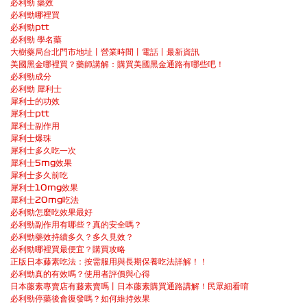
必利勁 藥效
必利勁哪裡買
必利勁ptt
必利勁 學名藥
大樹藥局台北門市地址丨營業時間丨電話丨最新資訊
美國黑金哪裡買？藥師講解：購買美國黑金通路有哪些吧！
必利勁成分
必利勁 犀利士
犀利士的功效
犀利士ptt
犀利士副作用
犀利士爆珠
犀利士多久吃一次
犀利士5mg效果
犀利士多久前吃
犀利士10mg效果
犀利士20mg吃法
必利勁怎麼吃效果最好
必利勁副作用有哪些？真的安全嗎？
必利勁藥效持續多久？多久見效？
必利勁哪裡買最便宜？購買攻略
正版日本藤素吃法：按需服用與長期保養吃法詳解！！
必利勁真的有效嗎？使用者評價與心得
日本藤素專賣店有藤素賣嗎丨日本藤素購買通路講解！民眾細看唷
必利勁停藥後會復發嗎？如何維持效果