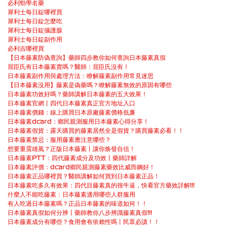
必利勁學名藥
犀利士每日錠哪裡買
犀利士每日錠怎麼吃
犀利士每日錠攝護腺
犀利士每日錠副作用
必利吉哪裡買
【日本藤素防偽查詢】藥師四步教你如何查詢日本藤素真假
屈臣氏有日本藤素賣嗎？醫師：屈臣氏沒有！
日本藤素副作用與處理方法：瞭解藤素副作用常見迷思
【日本藤素沒用】藤素是偽藥嗎？瞭解藤素無效的原因有哪些
日本藤素功效好嗎？藥師講解日本藤素的五大效果！
日本藤素官網丨四代日本藤素真正官方地址入口
日本藤素價錢：線上購買日本原廠藤素價格低廉
日本藤素dcard：鄉民親測服用日本藤素心得分享！
日本藤素假貨：露天購買的藤素居然全是假貨？購買藤素必看！！
日本藤素禁忌：服用藤素應注意哪些？
想要重震雄風？正版日本藤素丨讓你焕發自信！
日本藤素PTT：四代藤素成分及功效丨藥師詳解
日本藤素評價：dcard鄉民親測藤素藥效比威而鋼好！
日本藤素正品哪裡買？醫師講解如何買到日本藤素正品！
日本藤素吃多久有效果：四代目藤素真的很牛逼，快看官方藥效詳解!!!
什麼人不能吃藤素：日本藤素適用哪些人群服用
有人吃過日本藤素嗎？正品日本藤素的味道如何！！
日本藤素真假如何分辨丨藥師教你八步辨識藤素真假!!!
日本藤素成分有哪些？食用會有依賴性嗎丨民眾必讀！！