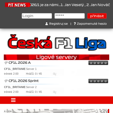
t 2026/1 je za námi...1. Jan Veselý , 2. Jan Nováček , 3. Jakub Chm
Registruj se
|
Zapomenuté heslo
CF1L 2026 A
CF1L_BRITANIE
Server 1
trénink 2:00
Hráčů: 0 / 45
CF1L 2026 Sprint
CF1L_BRITANIE
Server 2
trénink 2:00
Hráčů: 0 / 45
A LIGA