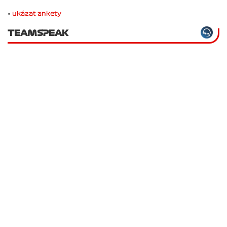
•
ukázat ankety
TEAMSPEAK