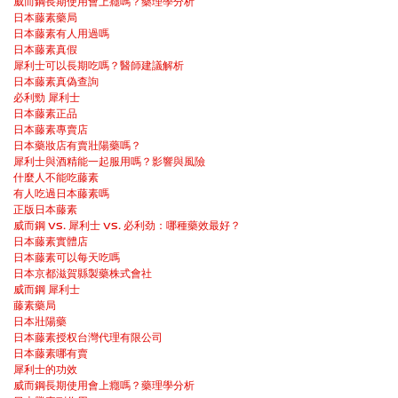
威而鋼長期使用會上癮嗎？藥理學分析
日本藤素藥局
日本藤素有人用過嗎
日本藤素真假
犀利士可以長期吃嗎？醫師建議解析
日本藤素真偽查詢
必利勁 犀利士
日本藤素正品
日本藤素專賣店
日本藥妝店有賣壯陽藥嗎？
犀利士與酒精能一起服用嗎？影響與風險
什麼人不能吃藤素
有人吃過日本藤素嗎
正版日本藤素
威而鋼 vs. 犀利士 vs. 必利劲：哪種藥效最好？
日本藤素實體店
日本藤素可以每天吃嗎
日本京都滋賀縣製藥株式會社
威而鋼 犀利士
藤素藥局
日本壯陽藥
日本藤素授权台灣代理有限公司
日本藤素哪有賣
犀利士的功效
威而鋼長期使用會上癮嗎？藥理學分析