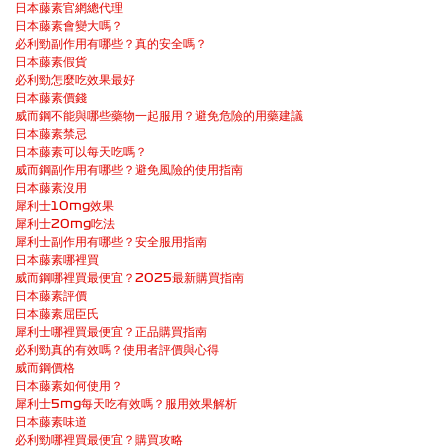
日本藤素官網總代理
日本藤素會變大嗎？
必利勁副作用有哪些？真的安全嗎？
日本藤素假貨
必利勁怎麼吃效果最好
日本藤素價錢
威而鋼不能與哪些藥物一起服用？避免危險的用藥建議
日本藤素禁忌
日本藤素可以每天吃嗎？
威而鋼副作用有哪些？避免風險的使用指南
日本藤素沒用
犀利士10mg效果
犀利士20mg吃法
犀利士副作用有哪些？安全服用指南
日本藤素哪裡買
威而鋼哪裡買最便宜？2025最新購買指南
日本藤素評價
日本藤素屈臣氏
犀利士哪裡買最便宜？正品購買指南
必利勁真的有效嗎？使用者評價與心得
威而鋼價格
日本藤素如何使用？
犀利士5mg每天吃有效嗎？服用效果解析
日本藤素味道
必利勁哪裡買最便宜？購買攻略