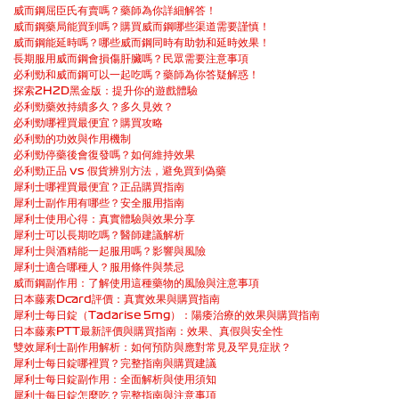
威而鋼屈臣氏有賣嗎？藥師為你詳細解答！
威而鋼藥局能買到嗎？購買威而鋼哪些渠道需要謹慎！
威而鋼能延時嗎？哪些威而鋼同時有助勃和延時效果！
長期服用威而鋼會損傷肝臟嗎？民眾需要注意事項
必利勁和威而鋼可以一起吃嗎？藥師為你答疑解惑！
探索2H2D黑金版：提升你的遊戲體驗
必利勁藥效持續多久？多久見效？
必利勁哪裡買最便宜？購買攻略
必利勁的功效與作用機制
必利勁停藥後會復發嗎？如何維持效果
必利勁正品 vs 假貨辨別方法，避免買到偽藥
犀利士哪裡買最便宜？正品購買指南
犀利士副作用有哪些？安全服用指南
犀利士使用心得：真實體驗與效果分享
犀利士可以長期吃嗎？醫師建議解析
犀利士與酒精能一起服用嗎？影響與風險
犀利士適合哪種人？服用條件與禁忌
威而鋼副作用：了解使用這種藥物的風險與注意事項
日本藤素Dcard評價：真實效果與購買指南
犀利士每日錠（Tadarise 5mg）：陽痿治療的效果與購買指南
日本藤素PTT最新評價與購買指南：效果、真假與安全性
雙效犀利士副作用解析：如何預防與應對常見及罕見症狀？
犀利士每日錠哪裡買？完整指南與購買建議
犀利士每日錠副作用：全面解析與使用須知
犀利士每日錠怎麼吃？完整指南與注意事項