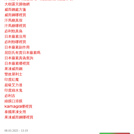
大樹露天購物網
威而鋼處方箋
威而鋼哪裡買
汗馬糖真假
汗馬糖哪裡買
必利勁真偽
日本藤素沒用
必利勁哪裡買
日本藤素副作用
屈臣氏有賣日本藤素嗎
日本藤素真偽查詢
日本藤素哪裡買
果凍威而鋼
雙效犀利士
印度紅魔
超級艾力達
印度綠水鬼
必利吉
綠膜口溶膜
kamagra哪裡買
泰國果凍女用
果凍威而鋼哪裡買
08.03.2025 - 13:19