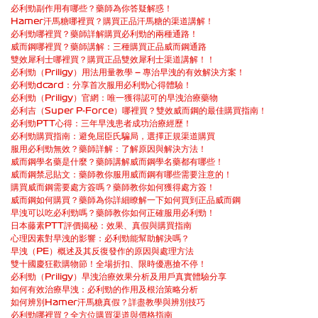
必利勁副作用有哪些？藥師為你答疑解惑！
Hamer汗馬糖哪裡買？購買正品汗馬糖的渠道講解！
必利勁哪裡買？藥師詳解購買必利勁的兩種通路！
威而鋼哪裡買？藥師講解：三種購買正品威而鋼通路
雙效犀利士哪裡買？購買正品雙效犀利士渠道講解！！
必利勁（Priligy）用法用量教學 — 專治早洩的有效解決方案！
必利勁dcard：分享首次服用必利勁心得體驗！
必利勁（Priligy）官網：唯一獲得認可的早洩治療藥物
必利吉（Super P-Force）哪裡買？雙效威而鋼的最佳購買指南！
必利勁PTT心得：三年早洩患者成功治療經歷！
必利勁購買指南：避免屈臣氏騙局，選擇正規渠道購買
服用必利勁無效？藥師詳解：了解原因與解決方法！
威而鋼學名藥是什麼？藥師講解威而鋼學名藥都有哪些！
威而鋼禁忌貼文：藥師教你服用威而鋼有哪些需要注意的！
購買威而鋼需要處方簽嗎？藥師教你如何獲得處方簽！
威而鋼如何購買？藥師為你詳細瞭解一下如何買到正品威而鋼
早洩可以吃必利勁嗎？藥師教你如何正確服用必利勁！
日本藤素PTT評價揭秘：效果、真假與購買指南
心理因素對早洩的影響：必利勁能幫助解決嗎？
早洩（PE）概述及其反復發作的原因與處理方法
雙十國慶狂歡購物節！全場折扣、限時優惠搶不停！
必利勁（Priligy）早洩治療效果分析及用戶真實體驗分享
如何有效治療早洩：必利勁的作用及根治策略分析
如何辨別Hamer汗馬糖真假？詳盡教學與辨別技巧
必利勁哪裡買？全方位購買渠道與價格指南