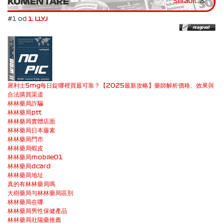
KOMENTÁRE
Seřadit:
#1 od
1. LLYJ
犀利士5mg每日錠哪裡買最可靠？【2025最新攻略】藥師解析價格、效果與
合法購買渠道
林林藥局詐騙
林林藥局ptt
林林藥局實體店面
林林藥局日本藤素
林林藥局門市
林林藥局蝦皮
林林藥局mobile01
林林藥局dcard
林林藥局地址
真的有林林藥局嗎
大樹藥局与林林藥局區別
林林藥局在哪
林林藥局男性保健產品
林林藥局壯陽藥推薦