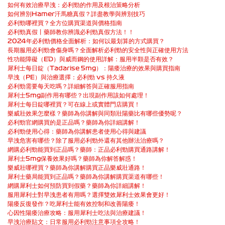
如何有效治療早洩：必利勁的作用及根治策略分析
如何辨別Hamer汗馬糖真假？詳盡教學與辨別技巧
必利勁哪裡買？全方位購買渠道與價格指南
必利勁真假丨藥師教你辨識必利勁真假方法！！
2024年必利勁價格全面解析：如何以最划算的方式購買？
長期服用必利勁會傷身嗎？全面解析必利勁的安全性與正確使用方法
性功能障礙（ED）與威而鋼的使用詳解：服用半顆是否有效？
犀利士每日錠（Tadarise 5mg）：陽痿治療的效果與購買指南
早洩（PE）與治療選擇：必利勁 vs 持久液
必利勁需要每天吃嗎？詳細解答與正確服用指南
犀利士5mg副作用有哪些？出現副作用該如何處理！
犀利士每日錠哪裡買？可在線上或實體門店購買！
樂威壯效果怎麼樣？藥師為你講解與同類壯陽藥比有哪些優勢呢？
必利勁官網購買的是正品嗎？藥師為你詳細講解！
必利勁使用心得：藥師為你講解患者使用心得與建議
早洩危害有哪些？除了服用必利勁外還有其他辦法治療嗎？
網購必利勁能買到正品嗎？藥師：正品必利勁購買通路講解！
犀利士5mg保養效果好嗎？藥師為你解答解惑！
樂威壯哪裡買？藥師為你講解購買正品樂威壯通路！
犀利士藥局能買到正品嗎？藥師為你講解購買渠道有哪些！
網購犀利士如何預防買到假藥？藥師為你詳細講解！
服用犀利士對早洩患者有用嗎？選擇雙效犀利士效果會更好！
陽痿反復發作？吃犀利士能有效控制和改善陽痿！
心因性陽痿治療攻略：服用犀利士吃法與治療建議！
早洩治療貼文：日常服用必利勁注意事項全攻略！