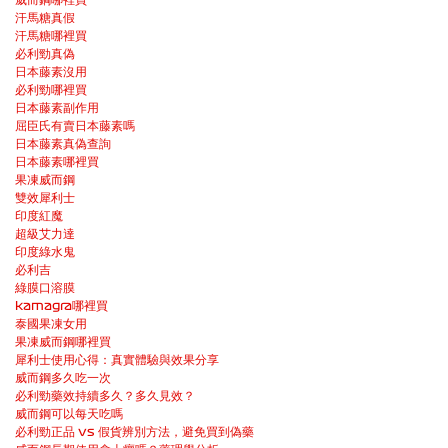
汗馬糖真假
汗馬糖哪裡買
必利勁真偽
日本藤素沒用
必利勁哪裡買
日本藤素副作用
屈臣氏有賣日本藤素嗎
日本藤素真偽查詢
日本藤素哪裡買
果凍威而鋼
雙效犀利士
印度紅魔
超級艾力達
印度綠水鬼
必利吉
綠膜口溶膜
kamagra哪裡買
泰國果凍女用
果凍威而鋼哪裡買
犀利士使用心得：真實體驗與效果分享
威而鋼多久吃一次
必利勁藥效持續多久？多久見效？
威而鋼可以每天吃嗎
必利勁正品 vs 假貨辨別方法，避免買到偽藥