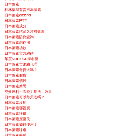
日本藤素
林林藥局有賣日本藤素
日本藤素dcard
日本藤素PTT
日本藤素成分
日本藤素吃多久才有效果
日本藤素防偽查詢
日本藤素副作用
日本藤素功效
日本藤素官方網站
印度sunrise學名藥
日本藤素官網總代理
日本藤素會變大嗎？
日本藤素假貨
日本藤素價錢
日本藤素禁忌
雙效犀利士希愛力用法、效果
日本藤素可以每天吃嗎？
日本藤素沒用
日本藤素哪裡買
日本藤素評價
日本藤素屈臣氏
日本藤素如何使用？
日本藤素味道
日本藤素藥局