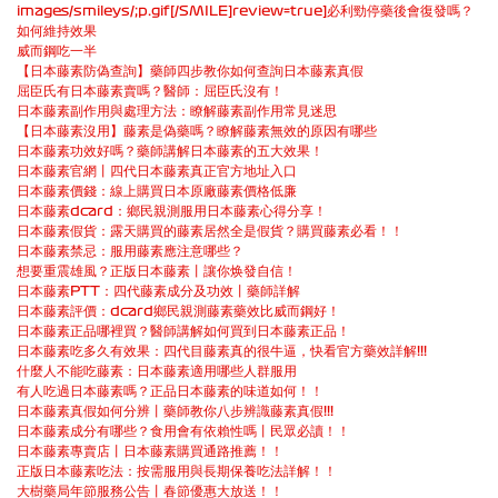
images/smileys/;p.gif[/SMILE]review=true]必利勁停藥後會復發嗎？
如何維持效果
威而鋼吃一半
【日本藤素防偽查詢】藥師四步教你如何查詢日本藤素真假
屈臣氏有日本藤素賣嗎？醫師：屈臣氏沒有！
日本藤素副作用與處理方法：瞭解藤素副作用常見迷思
【日本藤素沒用】藤素是偽藥嗎？瞭解藤素無效的原因有哪些
日本藤素功效好嗎？藥師講解日本藤素的五大效果！
日本藤素官網丨四代日本藤素真正官方地址入口
日本藤素價錢：線上購買日本原廠藤素價格低廉
日本藤素dcard：鄉民親測服用日本藤素心得分享！
日本藤素假貨：露天購買的藤素居然全是假貨？購買藤素必看！！
日本藤素禁忌：服用藤素應注意哪些？
想要重震雄風？正版日本藤素丨讓你焕發自信！
日本藤素PTT：四代藤素成分及功效丨藥師詳解
日本藤素評價：dcard鄉民親測藤素藥效比威而鋼好！
日本藤素正品哪裡買？醫師講解如何買到日本藤素正品！
日本藤素吃多久有效果：四代目藤素真的很牛逼，快看官方藥效詳解!!!
什麼人不能吃藤素：日本藤素適用哪些人群服用
有人吃過日本藤素嗎？正品日本藤素的味道如何！！
日本藤素真假如何分辨丨藥師教你八步辨識藤素真假!!!
日本藤素成分有哪些？食用會有依賴性嗎丨民眾必讀！！
日本藤素專賣店丨日本藤素購買通路推薦！！
正版日本藤素吃法：按需服用與長期保養吃法詳解！！
大樹藥局年節服務公告丨春節優惠大放送！！