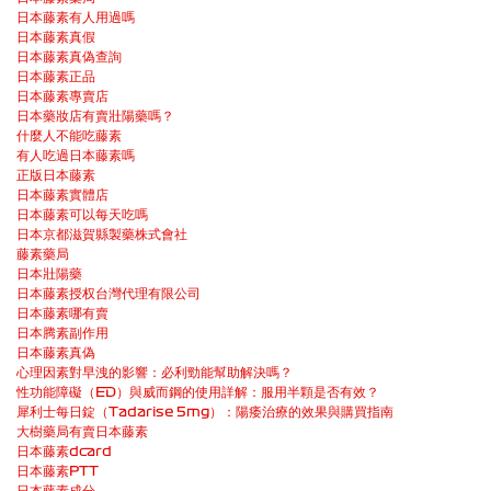
日本藤素有人用過嗎
日本藤素真假
日本藤素真偽查詢
日本藤素正品
日本藤素專賣店
日本藥妝店有賣壯陽藥嗎？
什麼人不能吃藤素
有人吃過日本藤素嗎
正版日本藤素
日本藤素實體店
日本藤素可以每天吃嗎
日本京都滋賀縣製藥株式會社
藤素藥局
日本壯陽藥
日本藤素授权台灣代理有限公司
日本藤素哪有賣
日本腾素副作用
日本藤素真偽
心理因素對早洩的影響：必利勁能幫助解決嗎？
性功能障礙（ED）與威而鋼的使用詳解：服用半顆是否有效？
犀利士每日錠（Tadarise 5mg）：陽痿治療的效果與購買指南
大樹藥局有賣日本藤素
日本藤素dcard
日本藤素PTT
日本藤素成分