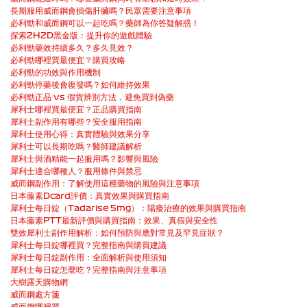
長期服用威而鋼會損傷肝臟嗎？民眾需要注意事項
必利勁和威而鋼可以一起吃嗎？藥師為你答疑解惑！
探索2H2D黑金版：提升你的遊戲體驗
必利勁藥效持續多久？多久見效？
必利勁哪裡買最便宜？購買攻略
必利勁的功效與作用機制
必利勁停藥後會復發嗎？如何維持效果
必利勁正品 vs 假貨辨別方法，避免買到偽藥
犀利士哪裡買最便宜？正品購買指南
犀利士副作用有哪些？安全服用指南
犀利士使用心得：真實體驗與效果分享
犀利士可以長期吃嗎？醫師建議解析
犀利士與酒精能一起服用嗎？影響與風險
犀利士適合哪種人？服用條件與禁忌
威而鋼副作用：了解使用這種藥物的風險與注意事項
日本藤素Dcard評價：真實效果與購買指南
犀利士每日錠（Tadarise 5mg）：陽痿治療的效果與購買指南
日本藤素PTT最新評價與購買指南：效果、真假與安全性
雙效犀利士副作用解析：如何預防與應對常見及罕見症狀？
犀利士每日錠哪裡買？完整指南與購買建議
犀利士每日錠副作用：全面解析與使用須知
犀利士每日錠怎麼吃？完整指南與注意事項
大樹露天購物網
威而鋼處方箋
威而鋼哪裡買