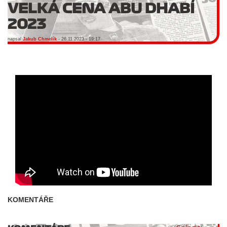
VELKÁ CENA ABU DHABÍ
2023
napsal
Jakub Chmelík
- 26.11.2023 - 19:17
KOMENTÁŘE