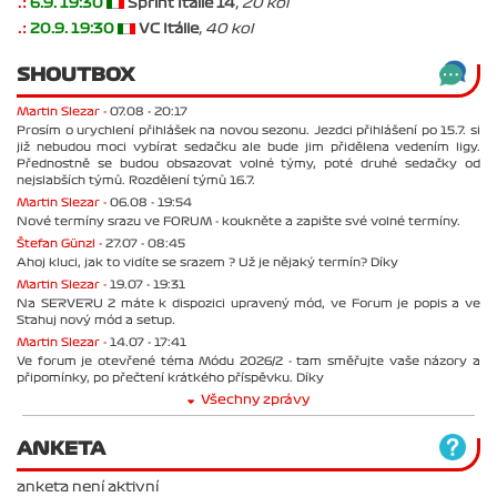
.:
6.9. 19:30
Sprint Italie 14
, 20 kol
.:
20.9. 19:30
VC Itálie
, 40 kol
SHOUTBOX
Martin Slezar -
07.08 - 20:17
Prosím o urychlení přihlášek na novou sezonu. Jezdci přihlášení po 15.7. si
již nebudou moci vybírat sedačku ale bude jim přidělena vedením ligy.
Přednostně se budou obsazovat volné týmy, poté druhé sedačky od
nejslabších týmů. Rozdělení týmů 16.7.
Martin Slezar -
06.08 - 19:54
Nové termíny srazu ve FORUM - koukněte a zapište své volné termíny.
Štefan Günzl -
27.07 - 08:45
Ahoj kluci, jak to vidíte se srazem ? Už je nějaký termín? Díky
Martin Slezar -
19.07 - 19:31
Na SERVERU 2 máte k dispozici upravený mód, ve Forum je popis a ve
Stahuj nový mód a setup.
Martin Slezar -
14.07 - 17:41
Ve forum je otevřené téma Módu 2026/2 - tam směřujte vaše názory a
připomínky, po přečtení krátkého příspěvku. Díky
Všechny zprávy
ANKETA
anketa není aktivní