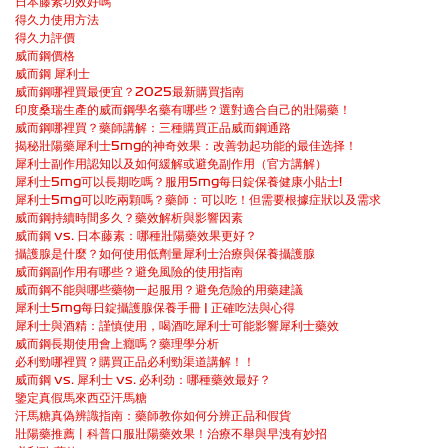
日本藤素功效好嗎
得久力使用方法
得久力評價
威而鋼價格
威而鋼 犀利士
威而鋼哪裡買最便宜？2025最新購買指南
印度桑瑞生產的威而鋼學名藥有哪些？選對適合自己的壯陽藥！
威而鋼哪裡買？藥師講解：三種購買正品威而鋼通路
揭秘壯陽藥犀利士5mg的神奇效果：改善勃起功能的最佳选择！
犀利士副作用認知以及如何緩解或避免副作用（官方講解）
犀利士5mg可以長期吃嗎？服用5mg每日錠保養健康小貼士!
犀利士5mg可以吃兩顆嗎？藥師：可以吃！但需要根據症狀以及需求
威而鋼持續時間多久？藥效解析與影響因素
威而鋼 vs. 日本藤素：哪種壯陽藥效果更好？
攝護腺是什麼？如何使用低劑量犀利士治療與保養攝護腺
威而鋼副作用有哪些？避免風險的使用指南
威而鋼不能與哪些藥物一起服用？避免危險的用藥建議
犀利士5mg每日錠攝護腺保養手冊 | 正確吃法與心得
犀利士與酒精：謹慎使用，喝酒吃犀利士可能影響犀利士藥效
威而鋼長期使用會上癮嗎？藥理學分析
必利勁哪裡買？購買正品必利勁渠道講解！！
威而鋼 vs. 犀利士 vs. 必利劲：哪種藥效最好？
鑒定真假馬來西亞汗馬糖
汗馬糖真偽辨識指南：藥師教你如何分辨正品和假貨
壯陽藥推薦丨科普口服壯陽藥效果！治療不舉與早洩有妙招