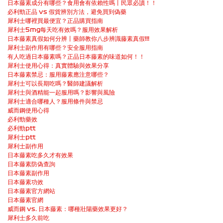
日本藤素成分有哪些？食用會有依賴性嗎丨民眾必讀！！
必利勁正品 vs 假貨辨別方法，避免買到偽藥
犀利士哪裡買最便宜？正品購買指南
犀利士5mg每天吃有效嗎？服用效果解析
日本藤素真假如何分辨丨藥師教你八步辨識藤素真假!!!
犀利士副作用有哪些？安全服用指南
有人吃過日本藤素嗎？正品日本藤素的味道如何！！
犀利士使用心得：真實體驗與效果分享
日本藤素禁忌：服用藤素應注意哪些？
犀利士可以長期吃嗎？醫師建議解析
犀利士與酒精能一起服用嗎？影響與風險
犀利士適合哪種人？服用條件與禁忌
威而鋼使用心得
必利勁藥效
必利勁ptt
犀利士ptt
犀利士副作用
日本藤素吃多久才有效果
日本藤素防偽查詢
日本藤素副作用
日本藤素功效
日本藤素官方網站
日本藤素官網
威而鋼 vs. 日本藤素：哪種壯陽藥效果更好？
犀利士多久前吃