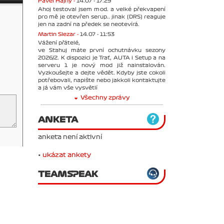
Pavel Hajný -
14.07 - 17:29
Ahoj testoval jsem mod. a velké překvapení
pro mě je otevřen serup.. jinak (DRS) reaguje
jen na zadní na předek se neotevírá.
Martin Slezar -
14.07 - 11:53
Vážení přátelé,
ve Stahuj máte první ochutnávku sezony
2026/2. K dispozici je Trať, AUTA i Setup a na
serveru 1 je nový mod již nainstalován.
Vyzkoušejte a dejte vědět. Kdyby jste cokoli
potřebovali, napište nebo jakkoli kontaktujte
a já vám vše vysvětlí
Všechny zprávy
ANKETA
anketa není aktivní
•
ukázat ankety
TEAMSPEAK