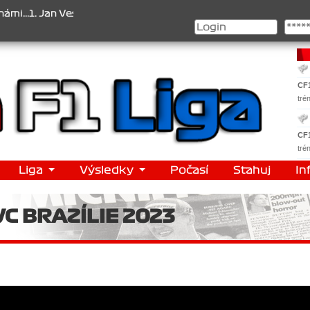
1. Jan Veselý , 2. Jan Nováček , 3. Jakub Chmelík , Pohár konstrukt
CF
tré
CF
tré
Liga
Výsledky
Počasí
Stahuj
In
VC BRAZÍLIE 2023