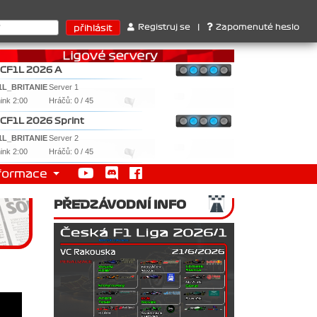
érů : 1. Ferrari . 2. Williams , 3. RedBull ..... SprintCup - 1. J
Registruj se
|
Zapomenuté heslo
CF1L 2026 A
1L_BRITANIE
Server 1
nink 2:00
Hráčů: 0 / 45
CF1L 2026 Sprint
1L_BRITANIE
Server 2
nink 2:00
Hráčů: 0 / 45
formace
PŘEDZÁVODNÍ INFO