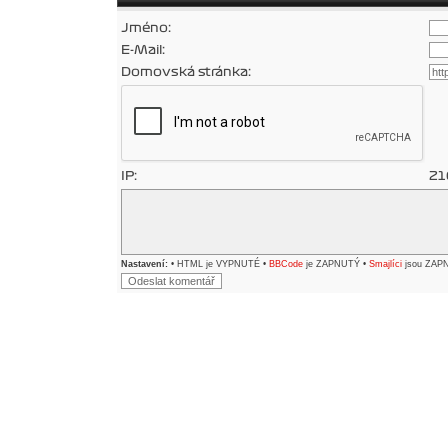
Jméno:
E-Mail:
Domovská stránka:
IP:
21
Nastavení:
• HTML je VYPNUTÉ •
BBCode
je ZAPNUTÝ •
Smajlíci
jsou ZAP