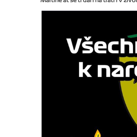
Martine ať se ti daří na trati i v živo