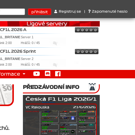
. Ferrari . 2. Williams , 3. RedBull ..... SprintCup - 1. Jan Nováč
Registruj se
|
Zapomenuté heslo
CF1L 2026 A
1L_BRITANIE
Server 1
nink 2:00
Hráčů: 0 / 45
CF1L 2026 Sprint
1L_BRITANIE
Server 2
nink 2:00
Hráčů: 0 / 45
formace
PŘEDZÁVODNÍ INFO
chů.