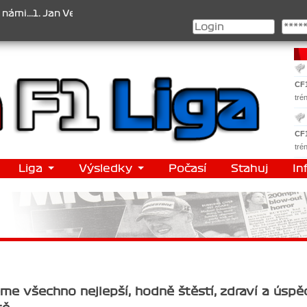
Veselý , 2. Jan Nováček , 3. Jakub Chmelík , Pohár konstruktérů : 1
CF
tré
CF
tré
Liga
Výsledky
Počasí
Stahuj
In
me všechno nejlepší, hodně štěstí, zdraví a úspě