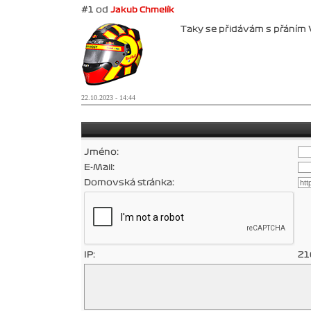
#1 od
Jakub Chmelík
Taky se přidávám s přáním
22.10.2023 - 14:44
Jméno:
E-Mail:
Domovská stránka:
IP:
21