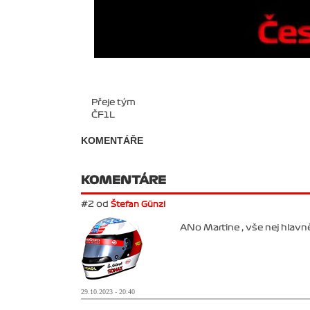
Přeje tým
ČF1L
KOMENTÁŘE
KOMENTÁRE
#2 od
Štefan Günzl
ANo Martine , vše nej hlavn
29.10.2023 - 20:40