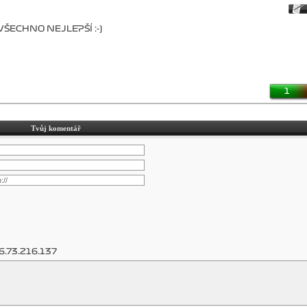
 VŠECHNO NEJLEPŠÍ :-)
1
Tvůj komentář
6.73.216.137