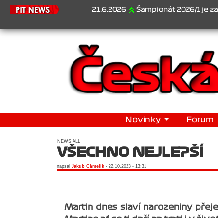
21.6.2026
Šampionát 2026/1 je za námi...1. Jan 
Novinky
Forum
NEWS ALL
VŠECHNO NEJLEPŠÍ
napsal
Jakub Chmelík
- 22.10.2023 - 13:31
Martin dnes slaví narozeniny přeje