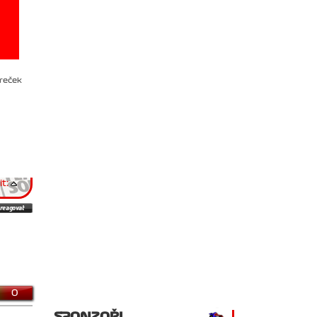
reček
t:
0
SPONZOŘI