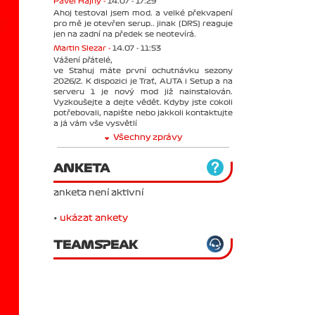
Pavel Hajný -
14.07 - 17:29
Ahoj testoval jsem mod. a velké překvapení
pro mě je otevřen serup.. jinak (DRS) reaguje
jen na zadní na předek se neotevírá.
Martin Slezar -
14.07 - 11:53
Vážení přátelé,
ve Stahuj máte první ochutnávku sezony
2026/2. K dispozici je Trať, AUTA i Setup a na
serveru 1 je nový mod již nainstalován.
Vyzkoušejte a dejte vědět. Kdyby jste cokoli
potřebovali, napište nebo jakkoli kontaktujte
a já vám vše vysvětlí
Všechny zprávy
ANKETA
anketa není aktivní
•
ukázat ankety
TEAMSPEAK