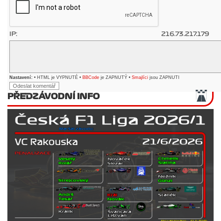
IP:
216.73.217.179
Nastavení:
• HTML je VYPNUTÉ •
BBCode
je ZAPNUTÝ •
Smajlíci
jsou ZAPNUTI
PŘEDZÁVODNÍ INFO