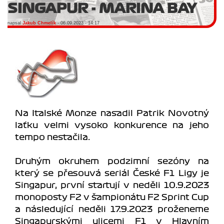
SINGAPUR - MARINA BAY
napsal
Jakub Chmelík
- 06.09.2023 - 14:17
Na Italské Monze nasadil Patrik Novotný
laťku velmi vysoko konkurence na jeho
tempo nestačila.
Druhým okruhem podzimní sezóny na
který se přesouvá seriál České F1 Ligy je
Singapur, první startují v neděli 10.9.2023
monoposty F2 v šampionátu F2 Sprint Cup
a následující neděli 17.9.2023 proženeme
Singapurskými ulicemi F1 v Hlavním