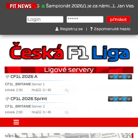
21.6.2026
Šampionát 2026/1 je za námi...1. Jan Veselý , 2. Jan N
Registruj se
|
Zapomenuté heslo
CF1L 2026 A
CF1L_BRITANIE
Server 1
trénink 2:00
Hráčů: 0 / 45
CF1L 2026 Sprint
CF1L_BRITANIE
Server 2
trénink 2:00
Hráčů: 0 / 45
NEWS ALL