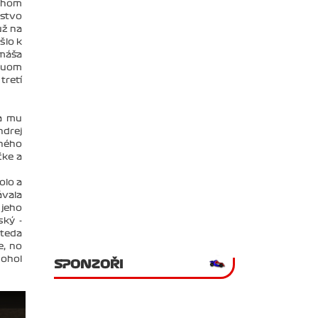
ruhom
žstvo
už na
šlo k
omáša
 duom
tretí
sa mu
ndrej
dného
čke a
olo a
ávala
 jeho
ský -
 teda
e, no
mohol
SPONZOŘI