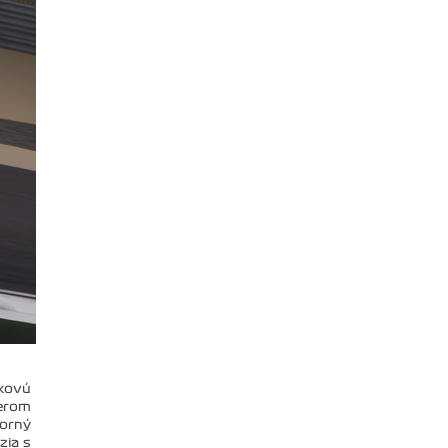
lkovú
perom
borný
zia s