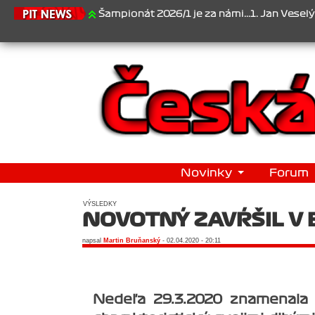
26
Šampionát 2026/1 je za námi...1. Jan Veselý , 2. Jan Nováček ,
Novinky
Forum
VÝSLEDKY
NOVOTNÝ ZAVŔŠIL V
napsal
Martin Bruňanský
- 02.04.2020 - 20:11
Nedeľa 29.3.2020 znamenala 