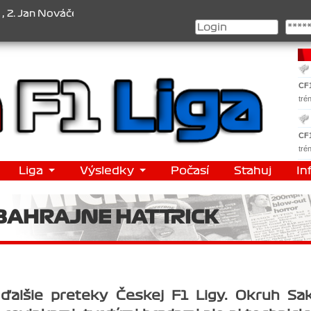
 3. Jakub Chmelík , Pohár konstruktérů : 1. Ferrari . 2. Williams 
CF
tré
CF
tré
Liga
Výsledky
Počasí
Stahuj
In
 BAHRAJNE HATTRICK
ďalšie preteky Českej F1 Ligy. Okruh Sak