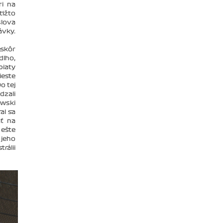
ri na
tižto
slova
ávky.
eskôr
dlho,
piaty
ieste
o tej
dzali
ewski
al sa
ať na
 ešte
 jeho
rálii