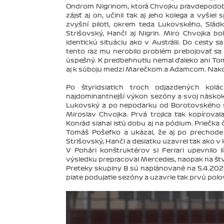
Ondrom Nigrinom, ktorá Chvojku pravdepodobne
zájsť aj on, učinil tak aj jeho kolega a vyšie
zvyšní piloti, okrem teda Lukovského, Slá
Strišovský, Hančl aj Nigrin. Miro Chvojka b
identickú situáciu ako v Austrálii. Do cesty
tento raz mu nerobilo problém prebojovať sa 
úspešný. K predbehnutiu nemal ďaleko ani Tom
aj k súboju medzi Marečkom a Adamcom. Nako
Po štyridsiatich troch odjazdených kol
najdominantnejší výkon sezóny a svoj náskok n
Lukovský a po nepodarku od Borotovského sa 
Miroslav Chvojka. Prvá trojica tak kopíroval
Konrád siahal istú dobu aj na pódium. Priečka 
Tomáš Pošefko a ukázal, že aj po prechode
Strišovský, Hančl a desiatku uzavrel tak ako v kv
V Pohári konštruktérov si Ferrari upevnilo 
výsledku prepracoval Mercedes, naopak na štvr
Preteky skupiny B sú naplánované na 5.4.202
piate podujatie sezóny a uzavrie tak prvú polo