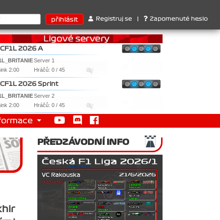
, 3. RedBull ..... SprintCup - 1. Jan Nováček , 2. Martin Slezar , 
Registruj se
|
Zapomenuté heslo
CF1L 2026 A
1L_BRITANIE
Server 1
nink 2:00
Hráčů: 0 / 45
CF1L 2026 Sprint
1L_BRITANIE
Server 2
nink 2:00
Hráčů: 0 / 45
formace
PŘEDZÁVODNÍ INFO
hir