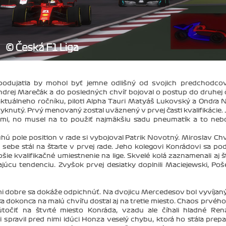
o podujatia by mohol byť jemne odlišný od svojich predchodco
ndrej Marečák a do posledných chvíľ bojoval o postup do druhej č
tuálneho ročníku, piloti Alpha Tauri Matyáš Lukovský a Ondra N
yknutý. Prvý menovaný zostal uväznený v prvej časti kvalifikácie.
šami, no musel na to použiť najmäkšiu sadu pneumatík a to neb
ú pole position v rade si vybojoval Patrik Novotný. Miroslav Ch
sebe stál na štarte v prvej rade. Jeho kolegovi Konrádovi sa pod
epšie kvalifikačné umiestnenie na lige. Skvelé kolá zaznamenali aj š
úcu tendenciu. Zvyšok prvej desiatky doplnili Maciejewski, Poš
mi dobre sa dokáže odpichnúť. Na dvojicu Mercedesov bol vyvíjaný
 dokonca na malú chvíľu dostal aj na tretie miesto. Chaos prvého
točiť na štvrté miesto Konráda, vzadu ale číhali hladné Ren
i spravil pred nimi idúci Honza veselý chybu, ktorá ho stála prep