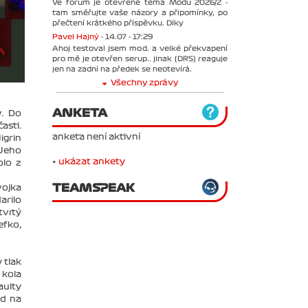
Ve forum je otevřené téma Módu 2026/2 -
tam směřujte vaše názory a připomínky, po
přečtení krátkého příspěvku. Díky
Pavel Hajný -
14.07 - 17:29
Ahoj testoval jsem mod. a velké překvapení
pro mě je otevřen serup.. jinak (DRS) reaguje
jen na zadní na předek se neotevírá.
Všechny zprávy
ANKETA
v. Do
asti.
anketa není aktivní
igrin
 Jeho
•
ukázat ankety
olo z
TEAMSPEAK
vojka
arilo
tvrtý
efko,
 tlak
 kola
aulty
ad na