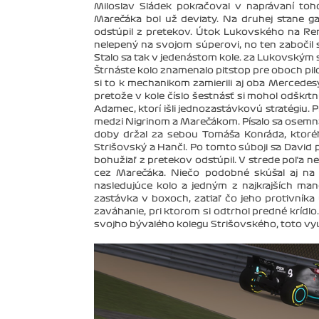
Miloslav Sládek pokračoval v naprávaní t
Marečáka bol už deviaty. Na druhej stane g
odstúpil z pretekov. Útok Lukovského na Rena
nelepený na svojom súperovi, no ten zabočil 
Stalo sa tak v jedenástom kole. za Lukovským 
Štrnáste kolo znamenalo pitstop pre oboch pil
si to k mechanikom zamierili aj oba Mercedes
pretože v kole číslo šestnásť si mohol odškrtnúť
Adamec, ktorí išli jednozastávkovú stratégiu. P
medzi Nigrinom a Marečákom. Písalo sa osemnás
doby držal za sebou Tomáša Konráda, ktoré
Strišovský a Hančl. Po tomto súboji sa David
bohužiaľ z pretekov odstúpil. V strede poľa ne
cez Marečáka. Niečo podobné skúšal aj na 
nasledujúce kolo a jedným z najkrajších ma
zastávka v boxoch, zatiaľ čo jeho protivníka 
zaváhanie, pri ktorom si odtrhol predné krídl
svojho bývalého kolegu Strišovského, toto využi