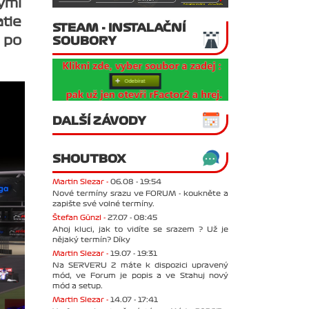
kými
tie
STEAM - INSTALAČNÍ
 po
SOUBORY
DALŠÍ ZÁVODY
SHOUTBOX
Martin Slezar -
06.08 - 19:54
Nové termíny srazu ve FORUM - koukněte a
zapište své volné termíny.
Štefan Günzl -
27.07 - 08:45
Ahoj kluci, jak to vidíte se srazem ? Už je
nějaký termín? Díky
Martin Slezar -
19.07 - 19:31
Na SERVERU 2 máte k dispozici upravený
mód, ve Forum je popis a ve Stahuj nový
mód a setup.
Martin Slezar -
14.07 - 17:41