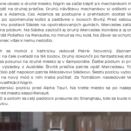
 obralo o druhé miesto. Nigrin sa začal trápiť a k mechanikom 
l späť na druhej priečke. Druhú návštevu mechanikov si odškrtli v
dka a Adamca. Cez Adamca sa postupne s prehľadom dostali Ve
ol po spomenutej kolízii a zastávke v boxoch štvrtý. Pred sebo
 sa mu postavil Sládek na opotrebovaných gumách. Mercedes zatla
na pódium. Na Sládka zaútočil aj druhý Mercedes Konráda a aj o
áš Pošefko na Renaulte, no minuli sa mu kolá. Na Záver sa schyľ
niec však k nemu nedošlo.
ách sa mohol z hattricku radovať Patrik Novotný. Zaznam
a čele zveľadil na 94 bodov. Druhý dokončil po fantastickej stra
posunul na druhé miesto aj v šampionáte. Ďalšie pódium si pri
a výsledky z Austrálie. Štvrtá priečka patrila opäť Mercedesu. 
číslo päť napokon patrila Miloslavovi Sládkovi. Šiestu pozíciu vybo
 na nový mód s ním treba počítať. Za Tomášom nasledovali Ve
alifikácii Nigrin.
líderskú pozíciu pred Alpha Tauri. Na tretie miesto sa po najl
té miesto klesol Renault.
0 a potom sa celý paddock presunie do Shanghaju, kde sa bude 
vicu.