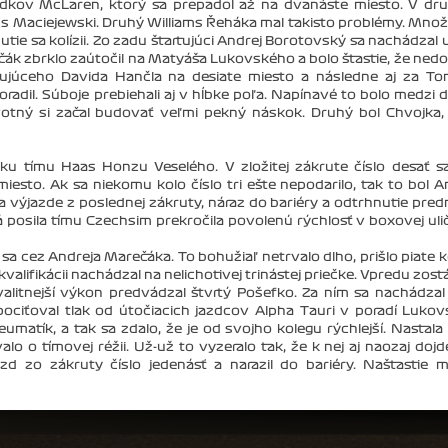
ládkov McLaren, ktorý sa prepadol až na dvanáste miesto. V d
azs Maciejewski. Druhý Williams Řeháka mal takisto problémy. Mno
ie sa kolízii. Zo zadu štartujúci Andrej Borotovský sa nachádzal 
k zbrklo zaútočil na Matyáša Lukovského a bolo šťastie, že nedo
tujúceho Davida Hančla na desiate miesto a následne aj za T
oradil. Súboje prebiehali aj v hĺbke poľa. Napínavé to bolo medzi
tný si začal budovať veľmi pekný náskok. Druhý bol Chvojka, 
tku tímu Haas Honzu Veselého. V zložitej zákrute číslo desať 
miesto. Ak sa niekomu kolo číslo tri ešte nepodarilo, tak to bol A
a výjazde z poslednej zákruty, náraz do bariéry a odtrhnutie pre
á posila tímu Czechsim prekročila povolenú rýchlosť v boxovej uli
a cez Andreja Marečáka. To bohužiaľ netrvalo dlho, prišlo piate k
kvalifikácii nachádzal na nelichotivej trinástej priečke. Vpredu zost
valitnejší výkon predvádzal štvrtý Pošefko. Za ním sa nachádzal
pociťoval tlak od útočiacich jazdcov Alpha Tauri v poradí Lukov
matík, a tak sa zdalo, že je od svojho kolegu rýchlejší. Nastala
alo o tímovej réžii. Už-už to vyzeralo tak, že k nej aj naozaj dojd
zd zo zákruty číslo jedenásť a narazil do bariéry. Našťastie 