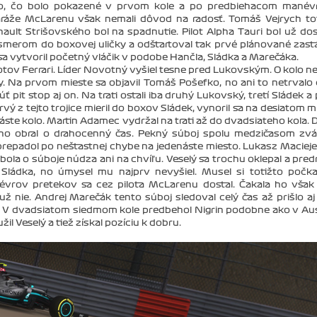
oho, čo bolo pokazené v prvom kole a po predbiehacom manév
aráže McLarenu však nemali dôvod na radosť. Tomáš Vejrych to
ult Strišovského bol na spadnutie. Pilot Alpha Tauri bol už do
smerom do boxovej uličky a odštartoval tak prvé plánované zast
sa vytvoril početný vláčik v podobe Hančla, Sládka a Marečáka.
otov Ferrari. Líder Novotný vyšiel tesne pred Lukovským. O kolo n
y. Na prvom mieste sa objavil Tomáš Pošefko, no ani to netrvalo 
 pit stop aj on. Na trati ostali iba druhý Lukovský, tretí Sládek a 
rvý z tejto trojice mieril do boxov Sládek, vynoril sa na desiatom m
te kolo. Martin Adamec vydržal na trati až do dvadsiateho kola. D
ho obral o drahocenný čas. Pekný súboj spolu medzičasom zvá
 prepadol po nešťastnej chybe na jedenáste miesto. Lukasz Maciej
bola o súboje núdza ani na chvíľu. Veselý sa trochu oklepal a predr
Sládka, no úmysel mu najprv nevyšiel. Musel si totižto počk
névrov pretekov sa cez pilota McLarenu dostal. Čakala ho však
už nie. Andrej Marečák tento súboj sledoval celý čas až prišlo aj
o. V dvadsiatom siedmom kole predbehol Nigrin podobne ako v Aust
l Veselý a tiež získal pozíciu k dobru.