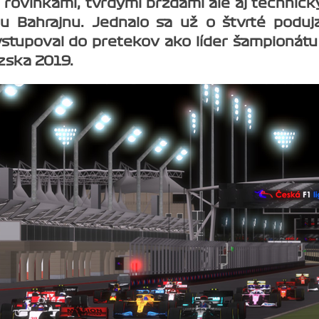
i rovinkami, tvrdými brzdami ale aj technic
u Bahrajnu. Jednalo sa už o štvrté poduja
stupoval do pretekov ako líder šampionátu
zska 2019.