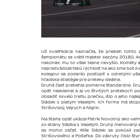
Už kvalifikácia naznačila, že priebeh toht
šampionátu sa vrátil majster sezóny 2018/1 A
nakoniec mu to však tesne nevyšlo. Kométy ak
nepredvádzali takú rýchlosť na akú sme boli zv
kolegovi sa podarilo postúpiť s odretými u
hľadiska stratégie pre preteky ideálne.
Druhá časť prebehla pomerne štandardne. Druh
opäť nesklamal a aj vo štvrtých pretekoch po 
obsadiť skvelú tretiu priečku, išlo o jeho najl
Sládek s piatym Veselým. Ich forma má stúpaj
Strišovský, Vejrych a Nigrin.
Na štarte opäť ukázal Patrik Novotný ako veľ
zo strany Sládka s Veselým. Druhý menovaný sa
sa mohol začať. Míla Sládek sa pokúsil zaú
Strišovského a Pošefka. Do zákruty číslo štyr