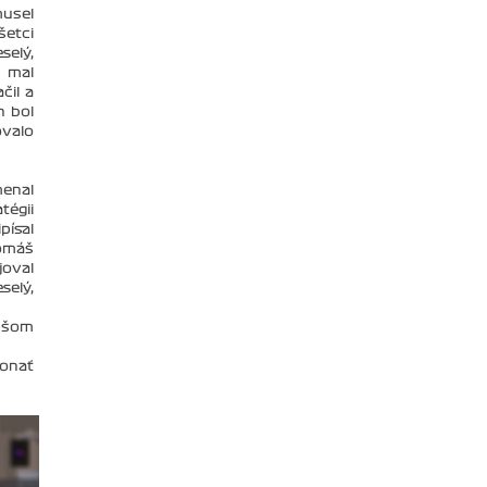
musel
šetci
selý,
u mal
čil a
n bol
ovalo
enal
tégii
písal
Tomáš
joval
selý,
epšom
konať