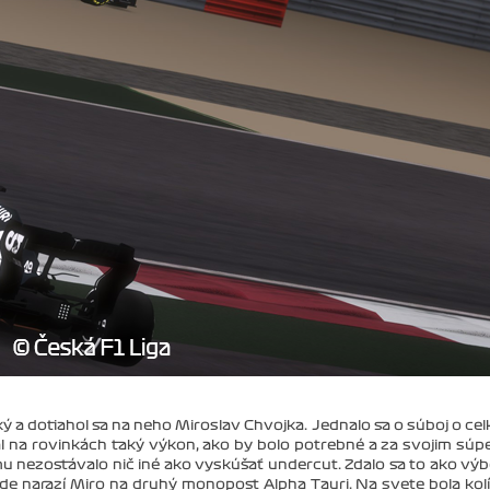
ký a dotiahol sa na neho Miroslav Chvojka. Jednalo sa o súboj o ce
l na rovinkách taký výkon, ako by bolo potrebné a za svojim sú
 nezostávalo nič iné ako vyskúšať undercut. Zdalo sa to ako vý
zde narazí Miro na druhý monopost Alpha Tauri. Na svete bola kolí