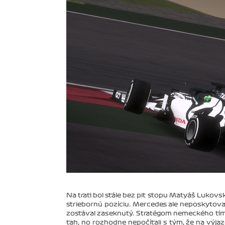
Na trati bol stále bez pit stopu Matyáš Lukovs
striebornú pozíciu. Mercedes ale neposkytova
zostával zaseknutý. Stratégom nemeckého tímu
ťah, no rozhodne nepočítali s tým, že na výja