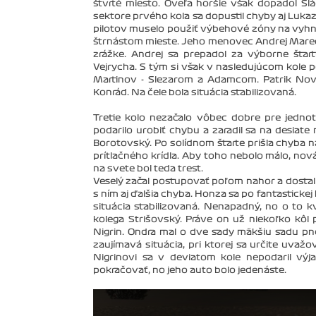
štvrté miesto. Oveľa horšie však dopadol S
sektore prvého kola sa dopustil chyby aj Luk
pilotov muselo použiť výbehové zóny na vyhnut
štrnástom mieste. Jeho menovec Andrej Marečá
zrážke. Andrej sa prepadol za výborne štar
Vejrycha. S tým si však v nasledujúcom kole p
Martinov - Slezarom a Adamcom. Patrik Novo
Konrád. Na čele bola situácia stabilizovaná.
Tretie kolo nezačalo vôbec dobre pre jedno
podarilo urobiť chybu a zaradil sa na desiate 
Borotovský. Po solídnom štarte prišla chyba n
prítlačného krídla. Aby toho nebolo málo, nov
na svete bol teda trest.
Veselý začal postupovať poľom nahor a dostal s
s ním aj ďalšia chyba. Honza sa po fantastickej 
situácia stabilizovaná. Nenapadný, no o to k
kolega Strišovský. Práve on už niekoľko kôl 
Nigrin. Ondra mal o dve sady mäkšiu sadu pneu
zaujímavá situácia, pri ktorej sa určite uvažov
Nigrinovi sa v deviatom kole nepodaril výja
pokračovať, no jeho auto bolo jedenáste.