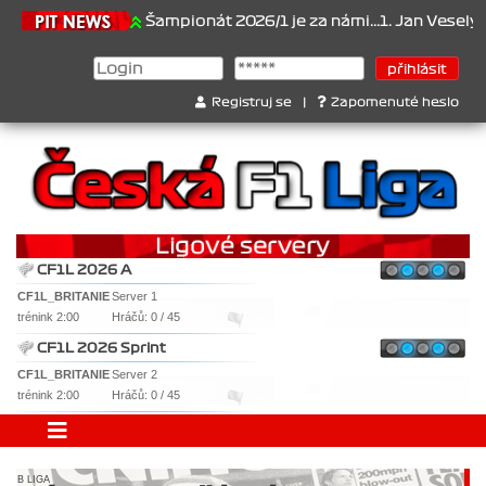
.6.2026
Šampionát 2026/1 je za námi...1. Jan Veselý , 2. Jan Nov
Registruj se
|
Zapomenuté heslo
CF1L 2026 A
CF1L_BRITANIE
Server 1
trénink 2:00
Hráčů: 0 / 45
CF1L 2026 Sprint
CF1L_BRITANIE
Server 2
trénink 2:00
Hráčů: 0 / 45
B LIGA