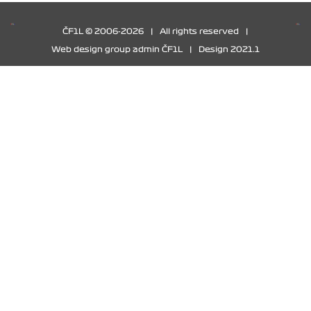
ČF1L © 2006-2026
|
All rights reserved
|
Web design group admin ČF1L
|
Design 2021.1