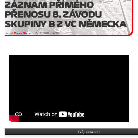
ZÁZNAM PŘÍMÉHO
PŘENOSU 8. ZÁVODU
SKUPINY B Z VC NĚMECKA
napsal
Marek Slezar
- 15.12.2019 - 19:36
Tvůj komentář