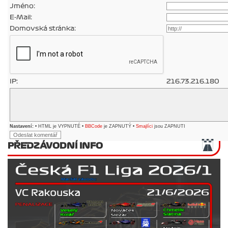
Jméno:
E-Mail:
Domovská stránka:
IP:
216.73.216.180
Nastavení:
• HTML je VYPNUTÉ •
BBCode
je ZAPNUTÝ •
Smajlíci
jsou ZAPNUTI
PŘEDZÁVODNÍ INFO