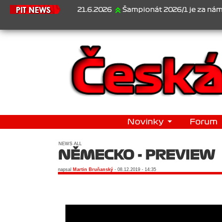
21.6.2026
Šampionát 2026/1 je za námi...1. Ja
Novinky
Forum
NEWS ALL
NĚMECKO - PREVIEW
napsal
Martin Bruňanský
- 08.12.2019 - 14:35