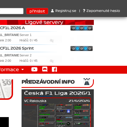
: 1. Ferrari . 2. Williams , 3. RedBull ..... SprintCup - 1. Jan No
Registruj se
|
Zapomenuté heslo
CF1L 2026 A
1L_BRITANIE
Server 1
nink 2:00
Hráčů: 0 / 45
CF1L 2026 Sprint
1L_BRITANIE
Server 2
nink 2:00
Hráčů: 0 / 45
formace
PŘEDZÁVODNÍ INFO