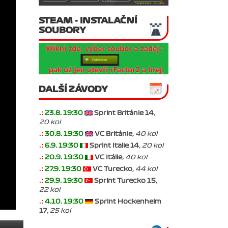
STEAM - INSTALAČNÍ
SOUBORY
DALŠÍ ZÁVODY
.:
23.8. 19:30
Sprint Británie 14
,
20 kol
.:
30.8. 19:30
VC Británie
, 40 kol
.:
6.9. 19:30
Sprint Italie 14
, 20 kol
.:
20.9. 19:30
VC Itálie
, 40 kol
.:
27.9. 19:30
VC Turecko
, 44 kol
.:
29.9. 19:30
Sprint Turecko 15
,
22 kol
.:
4.10. 19:30
Sprint Hockenheim
17
, 25 kol