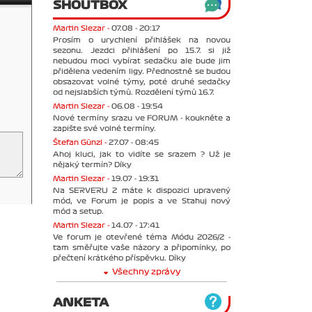
SHOUTBOX
Martin Slezar -
07.08 - 20:17
Prosím o urychlení přihlášek na novou
sezonu. Jezdci přihlášení po 15.7. si již
nebudou moci vybírat sedačku ale bude jim
přidělena vedením ligy. Přednostně se budou
obsazovat volné týmy, poté druhé sedačky
od nejslabších týmů. Rozdělení týmů 16.7.
Martin Slezar -
06.08 - 19:54
Nové termíny srazu ve FORUM - koukněte a
zapište své volné termíny.
Štefan Günzl -
27.07 - 08:45
Ahoj kluci, jak to vidíte se srazem ? Už je
nějaký termín? Díky
Martin Slezar -
19.07 - 19:31
Na SERVERU 2 máte k dispozici upravený
mód, ve Forum je popis a ve Stahuj nový
mód a setup.
Martin Slezar -
14.07 - 17:41
Ve forum je otevřené téma Módu 2026/2 -
tam směřujte vaše názory a připomínky, po
přečtení krátkého příspěvku. Díky
Všechny zprávy
ANKETA