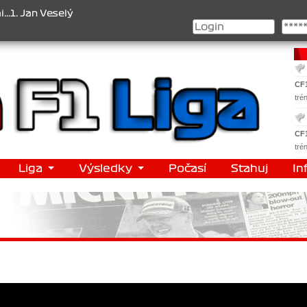
n Veselý , 2. Jan Nováček , 3. Jakub Chmelík , Pohár konstruktérů 
CF
tré
CF
tré
Liga
Výsledky
Počasí
Stahuj
In