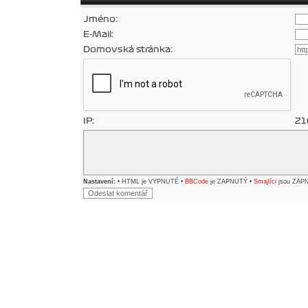
Jméno:
E-Mail:
Domovská stránka:
IP:
21
Nastavení:
• HTML je VYPNUTÉ •
BBCode
je ZAPNUTÝ •
Smajlíci
jsou ZAP