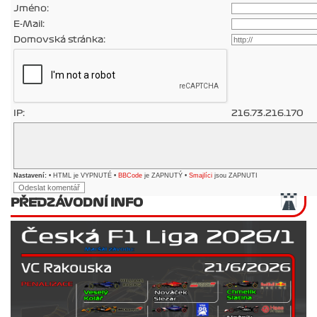
Jméno:
E-Mail:
Domovská stránka:
IP:
216.73.216.170
Nastavení:
• HTML je VYPNUTÉ •
BBCode
je ZAPNUTÝ •
Smajlíci
jsou ZAPNUTI
PŘEDZÁVODNÍ INFO