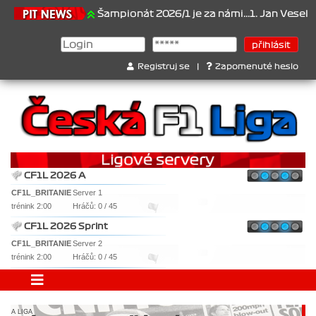
1.6.2026
Šampionát 2026/1 je za námi...1. Jan Veselý , 2. Jan No
Registruj se
|
Zapomenuté heslo
CF1L 2026 A
CF1L_BRITANIE
Server 1
trénink 2:00
Hráčů: 0 / 45
CF1L 2026 Sprint
CF1L_BRITANIE
Server 2
trénink 2:00
Hráčů: 0 / 45
A LIGA