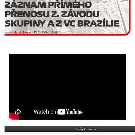
ZÁZNAM PŘÍMÉHO
PŘENOSU 2. ZÁVODU
SKUPINY A Z VC BRAZÍLIE
napsal
Marek Slezar
- 15.09.2019 - 19:03
Tvůj komentář