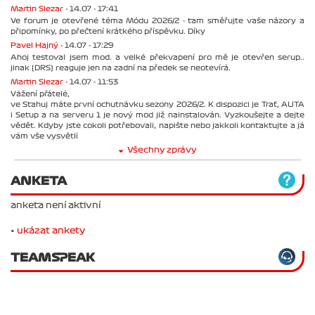
Martin Slezar -
14.07 - 17:41
Ve forum je otevřené téma Módu 2026/2 - tam směřujte vaše názory a
připomínky, po přečtení krátkého příspěvku. Díky
Pavel Hajný -
14.07 - 17:29
Ahoj testoval jsem mod. a velké překvapení pro mě je otevřen serup..
jinak (DRS) reaguje jen na zadní na předek se neotevírá.
Martin Slezar -
14.07 - 11:53
Vážení přátelé,
ve Stahuj máte první ochutnávku sezony 2026/2. K dispozici je Trať, AUTA
i Setup a na serveru 1 je nový mod již nainstalován. Vyzkoušejte a dejte
vědět. Kdyby jste cokoli potřebovali, napište nebo jakkoli kontaktujte a já
vám vše vysvětlí
Všechny zprávy
ANKETA
anketa není aktivní
•
ukázat ankety
TEAMSPEAK