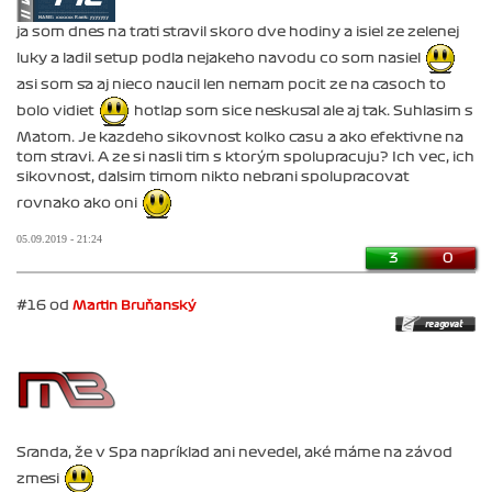
ja som dnes na trati stravil skoro dve hodiny a isiel ze zelenej
luky a ladil setup podla nejakeho navodu co som nasiel
asi som sa aj nieco naucil len nemam pocit ze na casoch to
bolo vidiet
hotlap som sice neskusal ale aj tak. Suhlasim s
Matom. Je kazdeho sikovnost kolko casu a ako efektivne na
tom stravi. A ze si nasli tim s ktorým spolupracuju? Ich vec, ich
sikovnost, dalsim timom nikto nebrani spolupracovat
rovnako ako oni
05.09.2019 - 21:24
3
0
#16 od
Martin Bruňanský
Sranda, že v Spa napríklad ani nevedel, aké máme na závod
zmesi