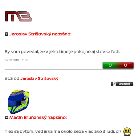
Jaroslav Strišovský napsáno:
By som povedal, že v jeho tíme je pokojne aj stovka ľudí.
05.09.2019 - 21:04
0
0
#13 od
Jaroslav Strišovský
Martin Bruňanský napsáno:
Tiez sa pytam, ved jirka ma okolo seba viac ako 3 ludi, ci?