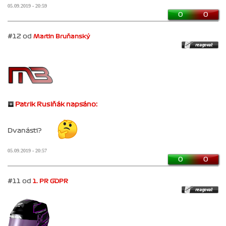
05.09.2019 - 20:59
0
0
#12 od
Martin Bruňanský
Patrik Rusiňák napsáno:
Dvanásti?
05.09.2019 - 20:57
0
0
#11 od
1. PR GDPR