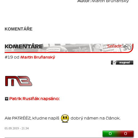
Autor:
Martin Bruňanský
KOMENTÁŘE
KOMENTÁRE
Seřadit:
#19 od
Martin Bruňanský
Patrik Rusiňák napsáno:
Ale PATRÉÉZ, kľudne napíš
dobrý námen na článok.
05.09.2019 - 21:34
0
0