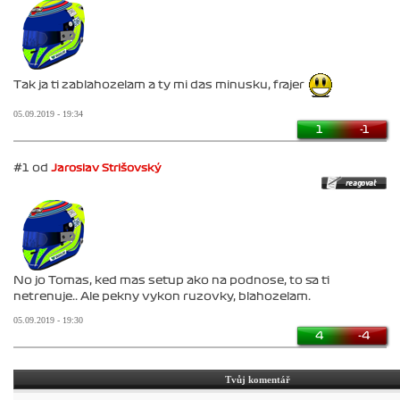
Tak ja ti zablahozelam a ty mi das minusku, frajer
05.09.2019 - 19:34
1
-1
#1 od
Jaroslav Strišovský
No jo Tomas, ked mas setup ako na podnose, to sa ti
netrenuje.. Ale pekny vykon ruzovky, blahozelam.
05.09.2019 - 19:30
4
-4
Tvůj komentář