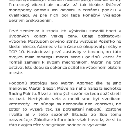
Pretekový víkend ale nezačal až tak ideálne. Rúžové
monoposty obsadili len deviatu a trinástu pozíciu v
kvalifikácii. Aj pre nich bol teda konečný výsledok
pekným prekvapením.
Prvé semienka k zrodu ich výsledku zasadili hneď v
úvodných kolách Veľkej ceny. Obaja odštartovali
výborne. Postupom prvého stintu vystúpal Pošefko na
šieste miesto, Adamec v tom čase už okupoval priečky v
TOP 10. Nasledovali prvé zastávky v boxoch, no táto
dvojica mala stratégiu medzi sebou odlišnú. Zatiaľ čo
Tomáš zamieril k svojim mechanikom, Martin na trati
ostával. Istú dobu sa dokonca ocitol na výbornom piatom
mieste.
Podobnú stratégiu ako Martin Adamec išiel aj jeho
menovec Martin Slezar. Práve na neho narazila jednotka
Racing Pointu. Rivali z minulých sezón sa teda opäť stretli
na trati. Nechýbalo veľa a mohli sme byť svedkami
katastrofy. Ich súboje sa nezaobišli bez kontaktu, no
zatiaľ to vyzerá tak, že potrestaní nebudú. Zostane
rivalita aj v tejto sezóne? Situácia zo Spa tomu
nasvedčuje. Zákulisné informácie však hovoria, že si to
táto dvojica ešte v belgickom paddocku vysvetlila.