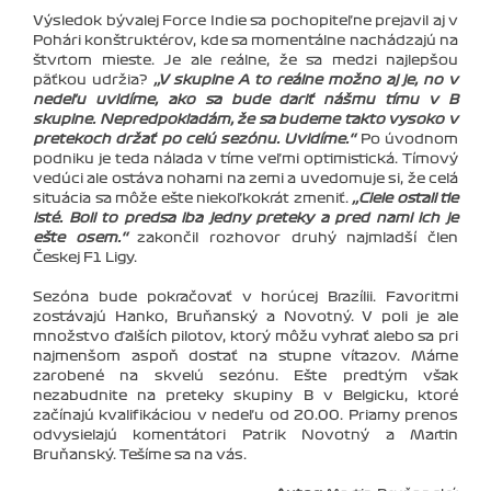
Výsledok bývalej Force Indie sa pochopiteľne prejavil aj v
Pohári konštruktérov, kde sa momentálne nachádzajú na
štvrtom mieste. Je ale reálne, že sa medzi najlepšou
päťkou udržia?
‚‚V skupine A to reálne možno aj je, no v
nedeľu uvidíme, ako sa bude dariť nášmu tímu v B
skupine. Nepredpokladám, že sa budeme takto vysoko v
pretekoch držať po celú sezónu. Uvidíme.‘‘
Po úvodnom
podniku je teda nálada v tíme veľmi optimistická. Tímový
vedúci ale ostáva nohami na zemi a uvedomuje si, že celá
situácia sa môže ešte niekoľkokrát zmeniť.
‚‚Ciele ostali tie
isté. Boli to predsa iba jedny preteky a pred nami ich je
ešte osem.‘‘
zakončil rozhovor druhý najmladší člen
Českej F1 Ligy.
Sezóna bude pokračovať v horúcej Brazílii. Favoritmi
zostávajú Hanko, Bruňanský a Novotný. V poli je ale
množstvo ďalších pilotov, ktorý môžu vyhrať alebo sa pri
najmenšom aspoň dostať na stupne víťazov. Máme
zarobené na skvelú sezónu. Ešte predtým však
nezabudnite na preteky skupiny B v Belgicku, ktoré
začínajú kvalifikáciou v nedeľu od 20.00. Priamy prenos
odvysielajú komentátori Patrik Novotný a Martin
Bruňanský. Tešíme sa na vás.