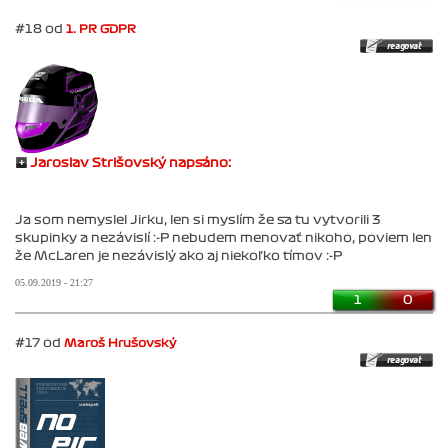
#18 od
1. PR GDPR
Jaroslav Strišovský napsáno:
Ja som nemyslel Jirku, len si myslím že sa tu vytvorili 3
skupinky a nezávislí :-P nebudem menovať nikoho, poviem len
že McLaren je nezávislý ako aj niekoľko tímov :-P
05.09.2019 - 21:27
1
0
#17 od
Maroš Hrušovský