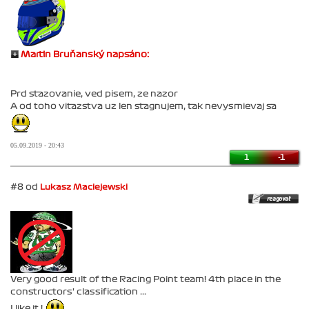
Martin Bruňanský napsáno:
Prd stazovanie, ved pisem, ze nazor
A od toho vitazstva uz len stagnujem, tak nevysmievaj sa
05.09.2019 - 20:43
1
-1
#8 od
Lukasz Maciejewski
Very good result of the Racing Point team! 4th place in the
constructors' classification ...
I like it !