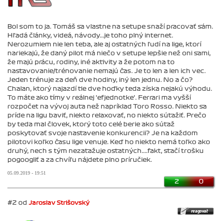
Bol som to ja. Tomáš sa vlastne na setupe snaží pracovať sám.
Hľadá články, videá, návody...je toho plný internet.
Nerozumiem nie len teba, ale aj ostatných ľudí na lige, ktorí
nariekajú, že daný pilot má niečo v setupe lepšie než oni sami,
že majú prácu, rodiny, iné aktivity a že potom na to
nastavovanie/trénovanie nemajú čas. Je to len a len ich vec.
Jeden trénuje za deň dve hodiny, iný len jednu. No a čo?
Chalan, ktorý najazdí tie dve hoďky teda získa nejakú výhodu.
To máte ako tímy v reálnej 'efjednotke'. Ferrari ma vyšší
rozpočet na vývoj auta než napríklad Toro Rosso. Niekto sa
príde na ligu baviť, niekto relaxovať, no niekto súťažiť. Prečo
by teda mal človek, ktorý toto celé berie ako súťaž
poskytovať svoje nastavenie konkurencii? Je na každom
pilotovi koľko času lige venuje. Keď ho niekto nemá toľko ako
druhý, nech s tým nezaťažuje ostatných....fakt, stačí trošku
pogoogliť a za chvíľu nájdete plno príručiek.
05.09.2019 - 19:51
2
0
#2 od
Jaroslav Strišovský