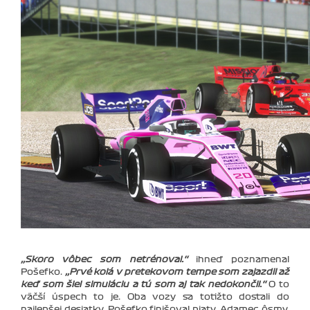
‚‚Skoro vôbec som netrénoval.‘‘
ihneď poznamenal
Pošefko.
‚‚Prvé kolá v pretekovom tempe som zajazdil až
keď som šiel simuláciu a tú som aj tak nedokončil.‘‘
O to
väčší úspech to je. Oba vozy sa totižto dostali do
najlepšej desiatky. Pošefko finišoval piaty, Adamec ôsmy.