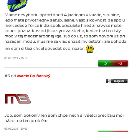
Mame nevyhodu oproti hned 4 jazdcom v kazdej skupine,
lebo mate prvotriedny setup, jasne, vasa sikovnost, ze spolu
mercedes a force india spolupracujete hned a navyse mate
kopec poznatkov od jirku syrovatskeho, kedze hra ten isty
mod v tej medzinarodnej lige.. No co uz, to som hovoril uz pri
nasadeni modu, musime sa viac snazit my ostatni, ale pohoda,
len som si tiez chcel povedat svoj nazor.
05.09.2019 - 20:12
3
-3
#5 od
Martin Bruňanský
Jop, som pokojný, len som chcel nech si všetci prečítajú môj
názor na ten problém.
05.09.2019 - 20:01