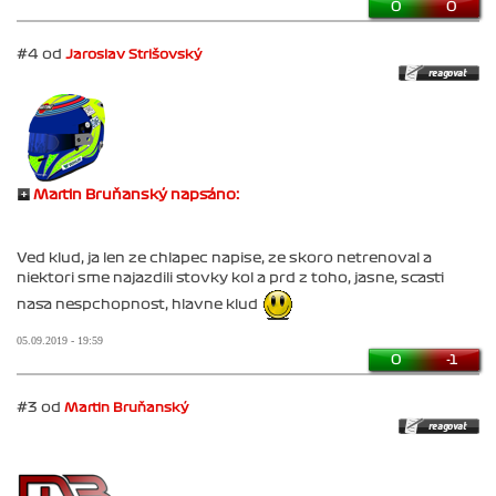
0
0
#4 od
Jaroslav Strišovský
Martin Bruňanský napsáno:
Ved klud, ja len ze chlapec napise, ze skoro netrenoval a
niektori sme najazdili stovky kol a prd z toho, jasne, scasti
nasa nespchopnost, hlavne klud
05.09.2019 - 19:59
0
-1
#3 od
Martin Bruňanský