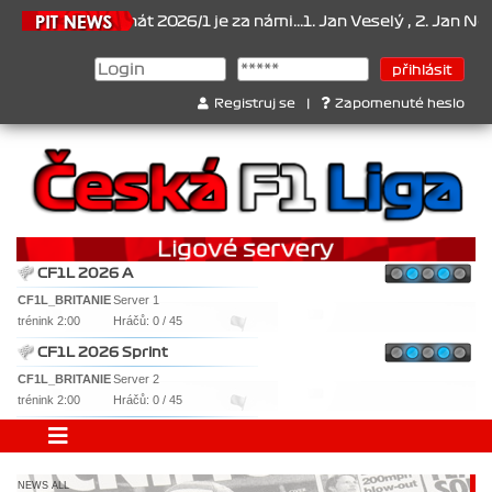
pionát 2026/1 je za námi...1. Jan Veselý , 2. Jan Nováček , 3. Jaku
Registruj se
|
Zapomenuté heslo
CF1L 2026 A
CF1L_BRITANIE
Server 1
trénink 2:00
Hráčů: 0 / 45
CF1L 2026 Sprint
CF1L_BRITANIE
Server 2
trénink 2:00
Hráčů: 0 / 45
NEWS ALL