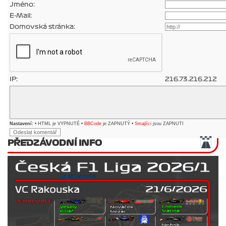
Jméno:
E-Mail:
Domovská stránka:
IP:
216.73.216.212
Nastavení:
• HTML je VYPNUTÉ •
BBCode
je ZAPNUTÝ •
Smajlíci
jsou ZAPNUTI
PŘEDZÁVODNÍ INFO