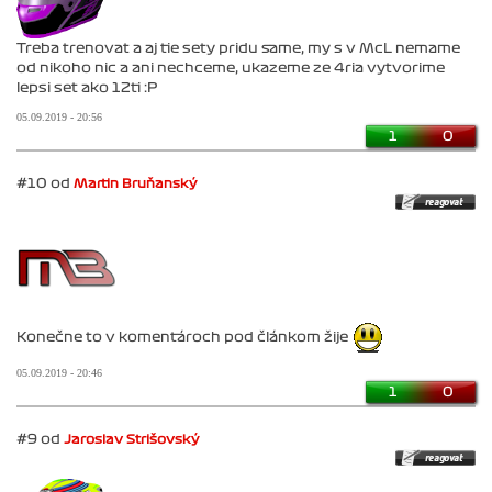
Treba trenovat a aj tie sety pridu same, my s v McL nemame
od nikoho nic a ani nechceme, ukazeme ze 4ria vytvorime
lepsi set ako 12ti :P
05.09.2019 - 20:56
1
0
#10 od
Martin Bruňanský
Konečne to v komentároch pod článkom žije
05.09.2019 - 20:46
1
0
#9 od
Jaroslav Strišovský