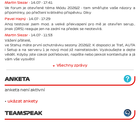
Martin Slezar -
14.07 - 17:41
Ve forum je otevřené téma Módu 2026/2 - tam směřujte vaše názory a
připomínky, po přečtení krátkého příspěvku. Díky
Pavel Hajný -
14.07 - 17:29
Ahoj testoval jsem mod. a velké překvapení pro mě je otevřen serup..
jinak (DRS) reaguje jen na zadní na předek se neotevírá.
Martin Slezar -
14.07 - 11:53
Vážení přátelé,
ve Stahuj máte první ochutnávku sezony 2026/2. K dispozici je Trať, AUTA
i Setup a na serveru 1 je nový mod již nainstalován. Vyzkoušejte a dejte
vědět. Kdyby jste cokoli potřebovali, napište nebo jakkoli kontaktujte a já
vám vše vysvětlí
Všechny zprávy
ANKETA
anketa není aktivní
•
ukázat ankety
TEAMSPEAK