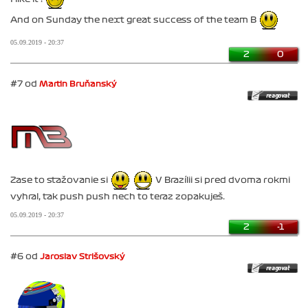
And on Sunday the next great success of the team B
05.09.2019 - 20:37
2
0
#7 od
Martin Bruňanský
Zase to sťažovanie si
V Brazílii si pred dvoma rokmi
vyhral, tak push push nech to teraz zopakuješ.
05.09.2019 - 20:37
2
-1
#6 od
Jaroslav Strišovský