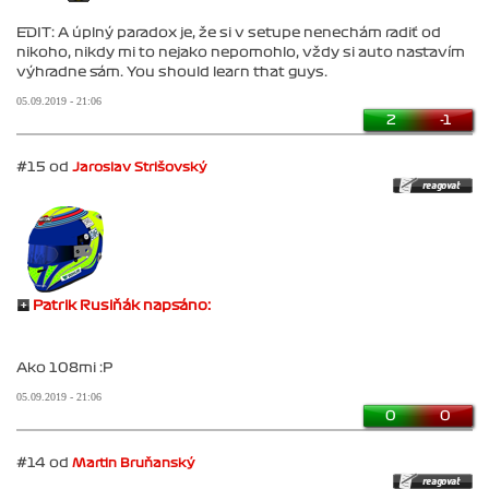
EDIT: A úplný paradox je, že si v setupe nenechám radiť od
nikoho, nikdy mi to nejako nepomohlo, vždy si auto nastavím
výhradne sám. You should learn that guys.
05.09.2019 - 21:06
2
-1
#15 od
Jaroslav Strišovský
Patrik Rusiňák napsáno:
Ako 108mi :P
05.09.2019 - 21:06
0
0
#14 od
Martin Bruňanský