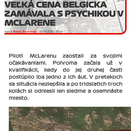
VEĽKÁ CENA BELGICKA
ZAMÁVALA S PSYCHIKOU V
MCLARENE
napsal
Martin Bruňanský
- 04.09.2019 - 16:31
Piloti McLarenu zaostali za svojimi
očakávaniami. Pohroma začala už v
kvalifikácii, kedy do jej druhej časti
postúpilo iba jedno z ich áut. V pretekoch
sa situácia nezlepšila a po tridsiatich troch
kolách si odniesli len siedme a osemnáste
miesto.