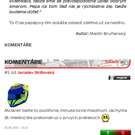
kvalifikácií, takže sme sa pravdepodobne ubrali dobrým
smerom. Pepa na tom tiež nie je rýchlostne zle, takže
budeme dúfať.‘‘
To či sa papájový tím dokáže odraziť zistíme už za nedlho.
Autor:
Martin Bruňanský
KOMENTÁŘE
KOMENTÁRE
Seřadit:
#1 od
Jaroslav Strišovský
Mclaren berte to pozitivne, minulorocne maximum Jachyma
(8. miesto) ste prekonali uz v prvych pretekoch
05.09.2019 - 13:31
3
0