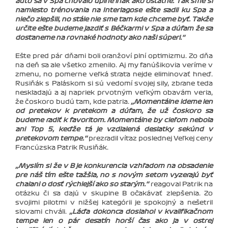
auto sa v Spa chovalo úplne inak ako ostatné. Tak sme si
namiesto trénovania na Interlagose ešte sadli ku Spa a
niečo zlepšili, no stále nie sme tam kde chceme byť. Takže
určite ešte budeme jazdiť s Béčkarmi v Spa a dúfam že sa
dostaneme na rovnaké hodnoty ako naši súperi.‘‘
Ešte pred pár dňami boli oranžoví plní optimizmu. Zo dňa
na deň sa ale všetko zmenilo. Aj my fanúšikovia veríme v
zmenu, no pomerne veľká strata nejde eliminovať hneď.
Rusiňák s Paláskom si sú vedomí svojej sily, zbrane teda
neskladajú a aj napriek prvotným veľkým obavám veria,
že čoskoro budú tam, kde patria.
‚‚Momentálne ideme len
od pretekov k pretekom a dúfam, že už čoskoro sa
budeme radiť k favoritom. Momentálne by cieľom nebola
ani Top 5, keďže tá je vzdialená desiatky sekúnd v
pretekovom tempe.‘‘
prezradil víťaz poslednej Veľkej ceny
Francúzska Patrik Rusiňák.
‚‚Myslím si že v B je konkurencia vzhľadom na obsadenie
pre náš tím ešte ťažšia, no s novým setom vyzerajú byť
chalani o dosť rýchlejší ako so starým.‘‘
reagoval Patrik na
otázku či sa dajú v skupine B očakávať zlepšenia. Zo
svojimi pilotmi v nižšej kategórii je spokojný a nešetril
slovami chváli.
‚‚Láďa dokonca dosiahol v kvalifikačnom
tempe len o pár desatín horší čas ako ja v ostrej