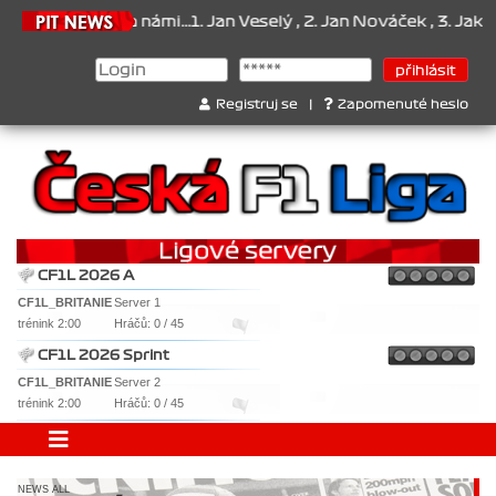
1 je za námi...1. Jan Veselý , 2. Jan Nováček , 3. Jakub Chmelík , 
Registruj se
|
Zapomenuté heslo
CF1L 2026 A
CF1L_BRITANIE
Server 1
trénink 2:00
Hráčů: 0 / 45
CF1L 2026 Sprint
CF1L_BRITANIE
Server 2
trénink 2:00
Hráčů: 0 / 45
NEWS ALL