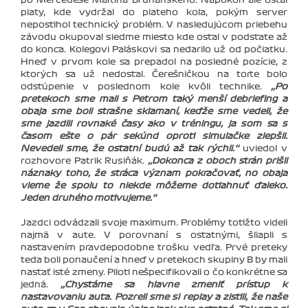
piaty, kde vydržal do piateho kola, pokým server
nepostihol technický problém. V nasledujúcom priebehu
závodu okupoval siedme miesto kde ostal v podstate až
do konca. Kolegovi Paláskovi sa nedarilo už od počiatku.
Hneď v prvom kole sa prepadol na posledné pozície, z
ktorých sa už nedostal. Čerešničkou na torte bolo
odstúpenie v poslednom kole kvôli technike.
‚‚Po
pretekoch sme mali s Petrom taký menší debriefing a
obaja sme boli strašne sklamaní, keďže sme vedeli, že
sme jazdili rovnaké časy ako v tréningu, ja som sa s
časom ešte o pár sekúnd oproti simulačke zlepšil.
Nevedeli sme, že ostatní budú až tak rýchli.‘‘
uviedol v
rozhovore Patrik Rusiňák.
‚‚Dokonca z oboch strán prišli
náznaky toho, že stráca význam pokračovať, no obaja
vieme že spolu to niekde môžeme dotiahnuť ďaleko.
Jeden druhého motivujeme.‘‘
Jazdci odvádzali svoje maximum. Problémy totižto videli
najmä v aute. V porovnaní s ostatnými, šliapli s
nastavením pravdepodobne trošku vedľa. Prvé preteky
teda boli ponaučení a hneď v pretekoch skupiny B by mali
nastať isté zmeny. Piloti nešpecifikovali o čo konkrétne sa
jedná.
‚‚Chystáme sa hlavne zmeniť prístup k
nastavovaniu auta. Pozreli sme si replay a zistili, že naše