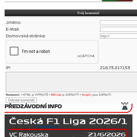
Tvůj komentář
Jméno:
E-Mail:
Domovská stránka:
IP:
216.73.217.153
Nastavení:
• HTML je VYPNUTÉ •
BBCode
je ZAPNUTÝ •
Smajlíci
jsou ZAPNUTI
PŘEDZÁVODNÍ INFO