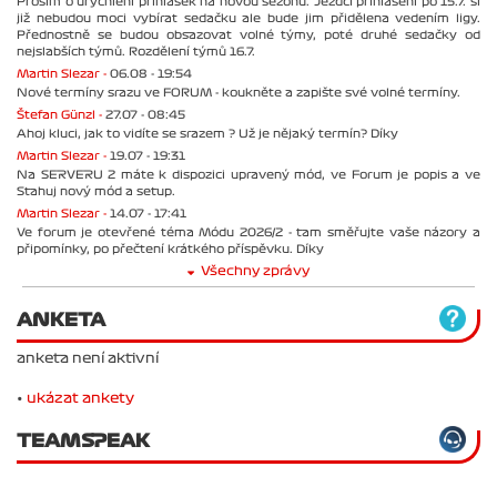
Prosím o urychlení přihlášek na novou sezonu. Jezdci přihlášení po 15.7. si
již nebudou moci vybírat sedačku ale bude jim přidělena vedením ligy.
Přednostně se budou obsazovat volné týmy, poté druhé sedačky od
nejslabších týmů. Rozdělení týmů 16.7.
Martin Slezar -
06.08 - 19:54
Nové termíny srazu ve FORUM - koukněte a zapište své volné termíny.
Štefan Günzl -
27.07 - 08:45
Ahoj kluci, jak to vidíte se srazem ? Už je nějaký termín? Díky
Martin Slezar -
19.07 - 19:31
Na SERVERU 2 máte k dispozici upravený mód, ve Forum je popis a ve
Stahuj nový mód a setup.
Martin Slezar -
14.07 - 17:41
Ve forum je otevřené téma Módu 2026/2 - tam směřujte vaše názory a
připomínky, po přečtení krátkého příspěvku. Díky
Všechny zprávy
ANKETA
anketa není aktivní
•
ukázat ankety
TEAMSPEAK