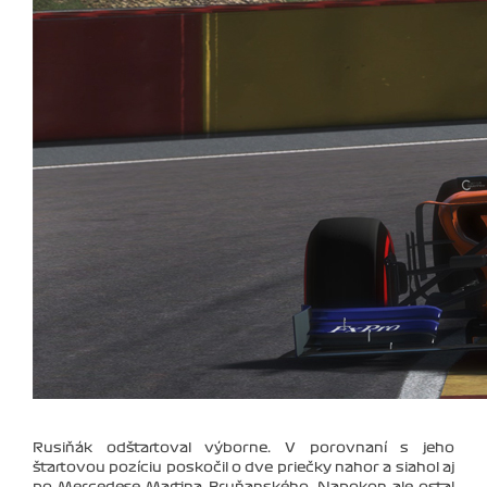
Rusiňák odštartoval výborne. V porovnaní s jeho
štartovou pozíciu poskočil o dve priečky nahor a siahol aj
po Mercedese Martina Bruňanského. Napokon ale ostal