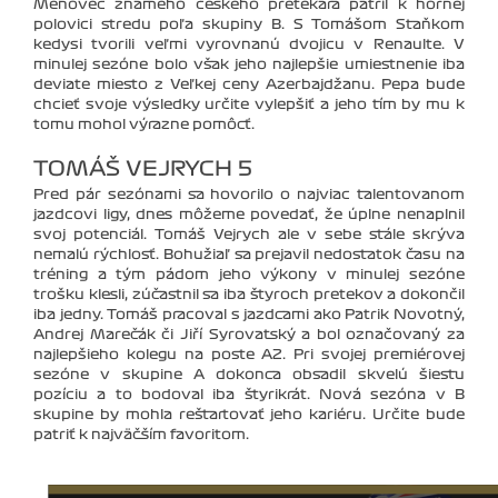
Menovec známeho českého pretekára patril k hornej
polovici stredu poľa skupiny B. S Tomášom Staňkom
kedysi tvorili veľmi vyrovnanú dvojicu v Renaulte. V
minulej sezóne bolo však jeho najlepšie umiestnenie iba
deviate miesto z Veľkej ceny Azerbajdžanu. Pepa bude
chcieť svoje výsledky určite vylepšiť a jeho tím by mu k
tomu mohol výrazne pomôcť.
TOMÁŠ VEJRYCH 5
Pred pár sezónami sa hovorilo o najviac talentovanom
jazdcovi ligy, dnes môžeme povedať, že úplne nenaplnil
svoj potenciál. Tomáš Vejrych ale v sebe stále skrýva
nemalú rýchlosť. Bohužiaľ sa prejavil nedostatok času na
tréning a tým pádom jeho výkony v minulej sezóne
trošku klesli, zúčastnil sa iba štyroch pretekov a dokončil
iba jedny. Tomáš pracoval s jazdcami ako Patrik Novotný,
Andrej Marečák či Jiří Syrovatský a bol označovaný za
najlepšieho kolegu na poste A2. Pri svojej premiérovej
sezóne v skupine A dokonca obsadil skvelú šiestu
pozíciu a to bodoval iba štyrikrát. Nová sezóna v B
skupine by mohla reštartovať jeho kariéru. Určite bude
patriť k najväčším favoritom.