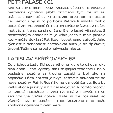
PETR PALÁSEK 61
Keď sa povie meno Petra Paláska, všetci si predstavia
nesmierne rýchleho pilota známeho tým, že už asi
tisíckrát z ligy odišiel. Po tom, ako pred rokom odjazdil
celú sezónu by sa to po boku Patrika Rusiňáka mohlo
podariť znovu. Jediné čo Petrovi chýba je šťastie a občas
motivácia. Neraz sa stalo, že prišiel o jasné víťazstvo. S
dostatočným odhodlaním je však jeden z mála pilotov,
ktorý môže dokázať Patrikovi Novotnému zatopiť. Jeho
rýchlosť a schopnosť nastavovať auto je na špičkovej
úrovni. Tešíme sa na boj o najvyššie miesta.
LADISLAV SKŘIŠOVSKÝ 68
Od príchodu Láďu Skřišovshého na ligu je to už dva roky
dlhá doba. Jeho výkony mali stúpajúci tendenciu, no v
poslednej sezóne sa trochu zasekli a boli ako na
hojdačke. Láďa potrebuje akýsi reštart a nakopnutie do
novej sezóny. Patrik Rusiňák mu dal opäť šancu. Bola by
veľká škoda ju nevyužiť a nezabojovať. V tomto pilotovi
sa taktiež nachádza skvelá rýchlosť a navyše to so
setupmi vie veľmi dobre. Bude si ale rozumieť so
všetkými svojimi parťákmi? Piloti McLarenu toho môžu
spoločne dosiahnuť veľmi veľa...