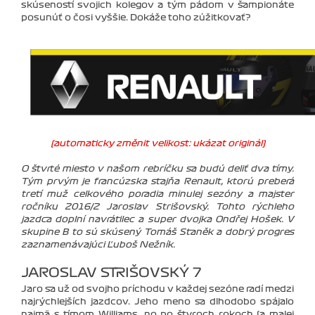
skúseností svojich kolegov a tým pádom v šampionáte
posunúť o čosi vyššie. Dokáže toho zúžitkovať?
(automaticky změnit velikost: ukázat originál)
O štvrté miesto v našom rebríčku sa budú deliť dva tímy.
Tým prvým je francúzska stajňa Renault, ktorú preberá
tretí muž celkového poradia minulej sezóny a majster
ročníku 2016/2 Jaroslav Strišovský. Tohto rýchleho
jazdca doplní navrátilec a super dvojka Ondřej Hošek. V
skupine B to sú skúsený Tomáš Staněk a dobrý progres
zaznamenávajúci Ľuboš Nežník.
JAROSLAV STRIŠOVSKÝ 7
Jaro sa už od svojho príchodu v každej sezóne radí medzi
najrýchlejších jazdcov. Jeho meno sa dlhodobo spájalo
najmä s tímom Williams, no po štyroch rokoch (a malej