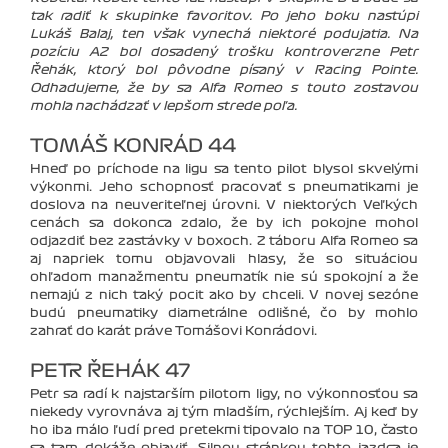
tak radiť k skupinke favoritov. Po jeho boku nastúpi
Lukáš Balaj, ten však vynechá niektoré podujatia. Na
pozíciu A2 bol dosadený trošku kontroverzne Petr
Řehák, ktorý bol pôvodne písaný v Racing Pointe.
Odhadujeme, že by sa Alfa Romeo s touto zostavou
mohla nachádzať v lepšom strede poľa.
TOMÁŠ KONRÁD 44
Hneď po príchode na ligu sa tento pilot blysol skvelými
výkonmi. Jeho schopnosť pracovať s pneumatikami je
doslova na neuveriteľnej úrovni. V niektorých Veľkých
cenách sa dokonca zdalo, že by ich pokojne mohol
odjazdiť bez zastávky v boxoch. Z táboru Alfa Romeo sa
aj napriek tomu objavovali hlasy, že so situáciou
ohľadom manažmentu pneumatík nie sú spokojní a že
nemajú z nich taký pocit ako by chceli. V novej sezóne
budú pneumatiky diametrálne odlišné, čo by mohlo
zahrať do karát práve Tomášovi Konrádovi.
PETR ŘEHÁK 47
Petr sa radí k najstarším pilotom ligy, no výkonnosťou sa
niekedy vyrovnáva aj tým mladším, rýchlejším. Aj keď by
ho iba málo ľudí pred pretekmi tipovalo na TOP 10, často
sa tam dokáže objaviť. Silnou stránkou tohto jazdca je