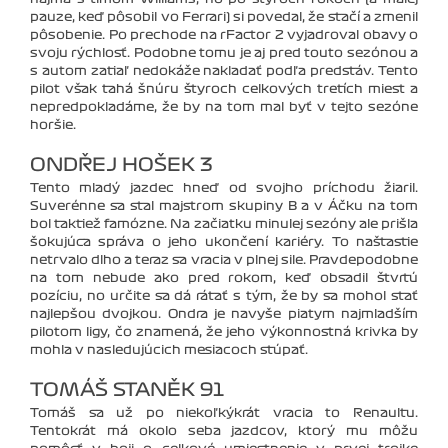
pauze, keď pôsobil vo Ferrari) si povedal, že stačí a zmenil
pôsobenie. Po prechode na rFactor 2 vyjadroval obavy o
svoju rýchlosť. Podobne tomu je aj pred touto sezónou a
s autom zatiaľ nedokáže nakladať podľa predstáv. Tento
pilot však ťahá šnúru štyroch celkových tretích miest a
nepredpokladáme, že by na tom mal byť v tejto sezóne
horšie.
ONDŘEJ HOŠEK 3
Tento mladý jazdec hneď od svojho príchodu žiaril.
Suverénne sa stal majstrom skupiny B a v Áčku na tom
bol taktiež famózne. Na začiatku minulej sezóny ale prišla
šokujúca správa o jeho ukončení kariéry. To našťastie
netrvalo dlho a teraz sa vracia v plnej sile. Pravdepodobne
na tom nebude ako pred rokom, keď obsadil štvrtú
pozíciu, no určite sa dá rátať s tým, že by sa mohol stať
najlepšou dvojkou. Ondra je navyše piatym najmladším
pilotom ligy, čo znamená, že jeho výkonnostná krivka by
mohla v nasledujúcich mesiacoch stúpať.
TOMÁŠ STANĚK 91
Tomáš sa už po niekoľkýkrát vracia to Renaultu.
Tentokrát má okolo seba jazdcov, ktorý mu môžu