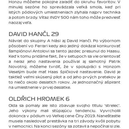
Honzu môžeme pokojne zaradiť do okruhu favoritov. V
minulej sezóne ho sprevádzala veľká smola, keď pri
istých pódiových umiestneniach zlyhala najprv technika
a potom brzdy. Víťaz INDY 500 nám toho môže predviesť
naozaj veľa.
DAVID HANČL 29
Návrat do skupiny A hlási aj David Hančl. Po výbornom
pôsobení vo Ferrari kedy ako jediný dokázal konkurovať
šampiónovi Antolovi sa tento jazdec presunul do Haasu.
Keď k tomu pridáme fakt, že v setupoch sa vie orientovať
a neraz jeho nastavenia používal aj samotný Patrik
Novotný, môžeme tvrdiť, že v spolupráci s Honzom
Veselým bude mať Haas špičkové nastavenie. David je
taktiež veľmi skúsený pilot a od jeho prvých pretekov je
to niečo okolo desiatich rokov. Je jednoznačný ašpirant
na umiestnenie v prvej desiatke.
OLDŘICH HROMEK 6
Olda sa pomaly ale isto zbavuje svojho titulu 'strelec'.
Jeho výkony mali stúpajúcu tendenciu. Vyvrcholili
dokonca v pódium vo Veľkej cene Číny 2019. Nanešťastie
musela nasledovať prestávka na tri závody kvôli pobytu
v nemocnici. Na konci sezóny sa zotavil a nepočínal si zle.