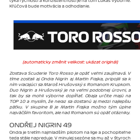
týka rýchlosti a konzistentnosti je na tom Lukáš výborne.
Kľúčová bude motivácia a odhodlanie.
(automaticky změnit velikost: ukázat originál)
Zostava Scuderie Toro Rosso je opäť veľmi zaujímavá. V
tíme zostali aj Ondra Nigrin aj Martin Frajka, pripojili sa k
ním vracajúci sa Maroš Hrušovský s Romanom Krupkom.
Duo Nigrin a Hrušovský je na veľmi podobnej úrovni, a
tak by sa mohli výborne dopĺňať. Obaja určite majú na
TOP 10 a myslím, že neraz sa dostanú aj medzi najlepšiu
päťku. V skupine B je Martin Frajka možno tým úplne
najväčším favoritom, ale nad Romanom sú opäť otázniky.
ONDŘEJ NIGRIN 49
Ondra je tretím najmladším pilotom na lige a pochopiteľne
teda stále napreduje. V minulej sezóne sa mu až v štyroch