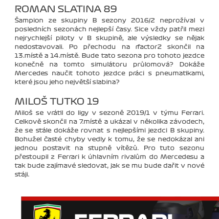
ROMAN SLATINA 89
Šampion ze skupiny B sezony 2016/2 neprožíval v
posledních sezonách nejlepší časy. Sice vždy patřil mezi
nejrychlejší piloty v B skupině, ale výsledky se nějak
nedostavovali. Po přechodu na rfactor2 skončil na
13.místě a 14.místě. Bude tato sezona pro tohoto jezdce
konečně na tomto simulátoru průlomová? Dokáže
Mercedes naučit tohoto jezdce práci s pneumatikami,
které jsou jeho největší slabina?
MILOŠ TUTKO 19
Miloš se vrátil do ligy v sezoně 2019/1 v týmu Ferrari.
Celkově skončil na 7.místě a ukázal v několika závodech,
že se stále dokáže rovnat s nejlepšími jezdci B skupiny.
Bohužel časté chyby vedly k tomu, že se nedokázal ani
jednou postavit na stupně vítězů. Pro tuto sezonu
přestoupil z Ferrari k úhlavním rivalům do Mercedesu a
tak bude zajímavé sledovat, jak se mu bude dařit v nové
stáji.