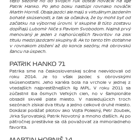
tejto sezóne ho do svojich rúk dostal nováčik na lige
Patrik Hanko. Po jeho boku nastúpi rovnako nováčik
Martin Horniš. Obaja jazdci ale majú s virtuálnym jazdením
bohaté skúsenosti, a tak sa očakáva, že by mohli byť od
začiatku na výbornej úrovni. V skupine B túto zostavu
dopĺňajú Lubomír Niče s Pavlom Svobodom. Najmä prvý
menovaný je jeden z najhorúcejších favoritov na zisk
titulu medzi jazdcami skupiny B. Ak to tento tím dotiahne
v rovnakom zložení až do konca sezóny, má obrovskú
šancu na úspech.
PATRIK HANKO 71
Patrika sme na československej scéne neevidovali od
roku 2014. Je to však jazdec s obrovskými
skúsenosťami. Jeho kariéra bola na vrchole v jednej z
vtedajších najprestížnejších líg MPL. V roku 2011 sa
zúčastnil iba ôsmych Veľkých cien, no v šampionáte
obsadil skvelé piate miesto. V nasledujúcich troch
sezónach získal dva tituly a jedno celkové druhé miesto.
Dokázal porážať pilotov ako Vojta Polesný, Petr Zoubek,
Jirka Syrovatský, Patrik Novotný a mnoho ďalších. Aj po
päťročnej prestávke sa dá považovať za mimoriadneho
favorita.
MARTIN HORNIŠ 14