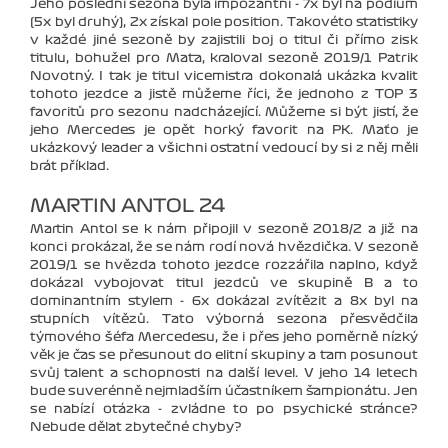
Jeho poslední sezona byla impozantní - 7x byl na podium
(5x byl druhý), 2x získal pole position. Takovéto statistiky
v každé jiné sezoně by zajistili boj o titul či přímo zisk
titulu, bohužel pro Maťa, kraloval sezoně 2019/1 Patrik
Novotný. I tak je titul vicemistra dokonalá ukázka kvalit
tohoto jezdce a jistě můžeme říci, že jednoho z TOP 3
favoritů pro sezonu nadcházející. Můžeme si být jistí, že
jeho Mercedes je opět horký favorit na PK. Maťo je
ukázkový leader a všichni ostatní vedoucí by si z něj měli
brát příklad.
MARTIN ANTOL 24
Martin Antol se k nám připojil v sezoně 2018/2 a již na
konci prokázal, že se nám rodí nová hvězdička. V sezoně
2019/1 se hvězda tohoto jezdce rozzářila naplno, když
dokázal vybojovat titul jezdců ve skupině B a to
dominantním stylem - 6x dokázal zvítězit a 8x byl na
stupních vítězů. Tato výborná sezona přesvědčila
týmového šéfa Mercedesu, že i přes jeho poměrně nízký
věk je čas se přesunout do elitní skupiny a tam posunout
svůj talent a schopnosti na další level. V jeho 14 letech
bude suverénně nejmladším účastníkem šampionátu. Jen
se nabízí otázka - zvládne to po psychické stránce?
Nebude dělat zbytečné chyby?