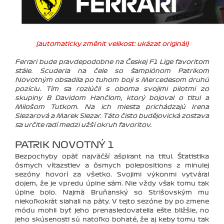
(automaticky změnit velikost: ukázat originál)
Ferrari bude pravdepodobne na Českej F1 Lige favoritom
stále. Scuderia na čele so šampiónom Patrikom
Novotným obsadila po tuhom boji s Mercedesom druhú
pozíciu. Tím sa rozlúčil s oboma svojimi pilotmi zo
skupiny B Davidom Hančlom, ktorý bojoval o titul a
Milošom Tutkom. Na ich miesta prichádzajú Irena
Slezarová a Marek Slezar. Táto čisto budějovická zostava
sa určite radí medzi užší okruh favoritov.
PATRIK NOVOTNÝ 1
Bezpochyby opäť najväčší ašpirant na titul. Štatistika
ôsmych víťazstiev a ôsmych polepositions z minulej
sezóny hovorí za všetko. Svojimi výkonmi vytváral
dojem, že je vpredu úplne sám. Nie vždy však tomu tak
úplne bolo. Najmä Bruňanský so Strišovským mu
niekoľkokrát siahali na päty. V tejto sezóne by po zmene
módu mohli byť jeho prenasledovatelia ešte bližšie, no
jeho skúsenosti sú natoľko bohaté, že aj keby tomu tak