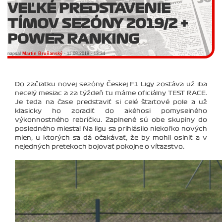
VEĽKÉ PREDSTAVENIE
TÍMOV SEZÓNY 2019/2 +
POWER RANKING
napsal
Martin Bruňanský
- 11.08.2019 - 13:34
Do začiatku novej sezóny Českej F1 Ligy zostáva už iba
necelý mesiac a za týždeň tu máme oficiálny TEST RACE.
Je teda na čase predstaviť si celé štartové pole a už
klasicky ho zoradiť do akéhosi pomyselného
výkonnostného rebríčku. Zaplnené sú obe skupiny do
posledného miesta! Na ligu sa prihlásilo niekoľko nových
mien, u ktorých sa dá očakávať, že by mohli oslniť a v
nejedných pretekoch bojovať pokojne o víťazstvo.