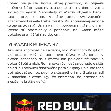
vôbec nie je zlé. Počas letnej prestávky sa objavila
možnosť ísť do skupiny B, a tak sa toho v tíme chytili a
skvelo to využili. Naposledy sa Martin objavil v béčku
takto pred rokom. V tíme Jirku Syrovatského
zaznamenal skvelé tretie miesto. Po spomínanej sezóne
sa ale objavili reči, že to v tíme nevyzeralo ideálne. V Toro
Rosso sú podmienky o poznanie iné. Martin môže
pokojne premýšľať nad titulom.
ROMAN KRUPKA 37
Ako sme spomínali na začiatku, nad Romanom Krupkom
visí otáznik. Aký? Ohľadom jeho účasti v závodoch. V
dvoch sezónach sa zúčastnil iba polovice závodov a
dokončil päť z nich. Romanova rýchlosť sa odhaduje skôr
na druhú polovicu štartového poľa skupiny B a bude teda
potrebovať pomoc svojho skúseného tímu. Stále sa radí
k mladším pilotom ligy čo znamená, že priestor na
zlepšenie ja stále veľký.