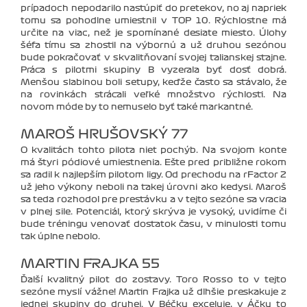
prípadoch nepodarilo nastúpiť do pretekov, no aj napriek
tomu sa pohodlne umiestnil v TOP 10. Rýchlostne má
určite na viac, než je spomínané desiate miesto. Úlohy
šéfa tímu sa zhostil na výbornú a už druhou sezónou
bude pokračovať v skvalitňovaní svojej talianskej stajne.
Práca s pilotmi skupiny B vyzerala byť dosť dobrá.
Menšou slabinou boli setupy, keďže často sa stávalo, že
na rovinkách strácali veľké množstvo rýchlosti. Na
novom móde by to nemuselo byť také markantné.
MAROŠ HRUŠOVSKÝ 77
O kvalitách tohto pilota niet pochýb. Na svojom konte
má štyri pódiové umiestnenia. Ešte pred približne rokom
sa radil k najlepším pilotom ligy. Od prechodu na rFactor 2
už jeho výkony neboli na takej úrovni ako kedysi. Maroš
sa teda rozhodol pre prestávku a v tejto sezóne sa vracia
v plnej sile. Potenciál, ktorý skrýva je vysoký, uvidíme či
bude tréningu venovať dostatok času, v minulosti tomu
tak úplne nebolo.
MARTIN FRAJKA 55
Ďalší kvalitný pilot do zostavy. Toro Rosso to v tejto
sezóne myslí vážne! Martin Frajka už dlhšie preskakuje z
jednej skupiny do druhej. V Béčku exceluje, v Áčku to