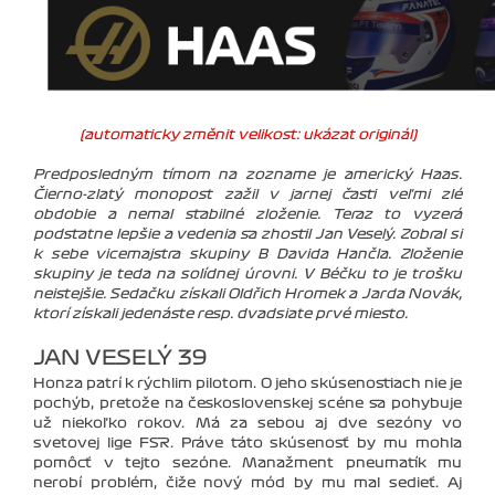
(automaticky změnit velikost: ukázat originál)
Predposledným tímom na zozname je americký Haas.
Čierno-zlatý monopost zažil v jarnej časti veľmi zlé
obdobie a nemal stabilné zloženie. Teraz to vyzerá
podstatne lepšie a vedenia sa zhostil Jan Veselý. Zobral si
k sebe vicemajstra skupiny B Davida Hančla. Zloženie
skupiny je teda na solídnej úrovni. V Béčku to je trošku
neistejšie. Sedačku získali Oldřich Hromek a Jarda Novák,
ktorí získali jedenáste resp. dvadsiate prvé miesto.
JAN VESELÝ 39
Honza patrí k rýchlim pilotom. O jeho skúsenostiach nie je
pochýb, pretože na československej scéne sa pohybuje
už niekoľko rokov. Má za sebou aj dve sezóny vo
svetovej lige FSR. Práve táto skúsenosť by mu mohla
pomôcť v tejto sezóne. Manažment pneumatík mu
nerobí problém, čiže nový mód by mu mal sedieť. Aj