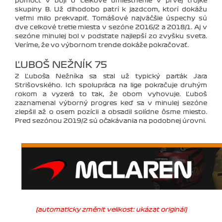
pomôcť v boji o celkové umiestnenie v prvej trojke
skupiny B. Už dlhodobo patrí k jazdcom, ktorí dokážu
veľmi milo prekvapiť. Tomášové najväčšie úspechy sú
dve celkové tretie miesta v sezóne 2016/2 a 2018/1. Aj v
sezóne minulej bol v podstate najlepší zo zvyšku sveta.
Veríme, že vo výbornom trende dokáže pokračovať.
ĽUBOŠ NEŽNÍK 75
Z Ľuboša Nežníka sa stal už typický parťák Jara
Strišovského. Ich spolupráca na lige pokračuje druhým
rokom a vyzerá to tak, že obom vyhovuje. Ľuboš
zaznamenal výborný progres keď sa v minulej sezóne
zlepšil až o osem pozícii a obsadil solídne ôsme miesto.
Pred sezónou 2019/2 sú očakávania na podobnej úrovni.
(automaticky změnit velikost: ukázat originál)