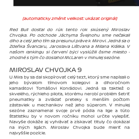
(automaticky změnit velikost: ukázat originál)
Red Bull dostal do rúk tento rok skúsený Miroslav
Chvojka. Po odchode Jáchyma Švejnohu sme nečakali
dlho a celý jeho tím sa presunul práve k Mirovi. Jedná sa o
Zdeňka Švancaru, Jaroslava Lištvana a Milana Králika. V
našom rankingu si červení býci vyslúžili ôsme miesto -
zhodné s tým čo dosiahol McLaren v minulej sezóne.
MIROSLAV CHVOJKA 9
U Mira by sa dal skopírovať celý text, ktorý sme napísali o
jeho bývalom tímovom kolegovi a dlhoročnom
kamarátovi Tomášovi Konrádovi. Jedná sa taktiež o
skvelého, rýchleho pilota, ktorému nerobí problém šetriť
pneumatiky a zvládať preteky s menším počtom
zástaviek u mechanikov než jeho súperom. V minulej
sezóne zaznamenal svoje prvé pódia na lige a túto
štatistiku by v novom ročníku mohol určite vylepšiť.
Navyše dokáže aj vyhrávať a získavať tituly čo dokázal
na iných ligách. Miroslav Chvojka bude mieriť na
najvyššie pozície.