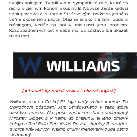
svojim kolegom. Tvorili veľmi sympatické duo, ktoré sa
radilo k čiernym koňom skupiny B. Navyše Jarda kedysi
spolupracoval aj s Jarom Strišovským, takže sa jedná o
veľmi skúseného pilota. Otázne je ako na tom bude s
tréningom, keďže to bol v minulosti jeho problém.
Každopádne rýchlosť v sebe má, už zostáva iba ukázať
to na trati.
(automaticky změnit velikost: ukázat originál)
Williams mal na Českej F1 Lige vždy veľké ambície. Po
trojročnom pôsobení Jara Strišovského v tejto stajni
nastáva zmena. Na post vedúceho bol nominovaný
Miloslav Sládek a k nemu sa presunul aj jeho tímový
kolega z Red Bullu Petr Kolář. Do áut skupiny B zasadne
dvojica Král-Vejrych. Najmä druhý menovaný bude ostro
sledovaný.