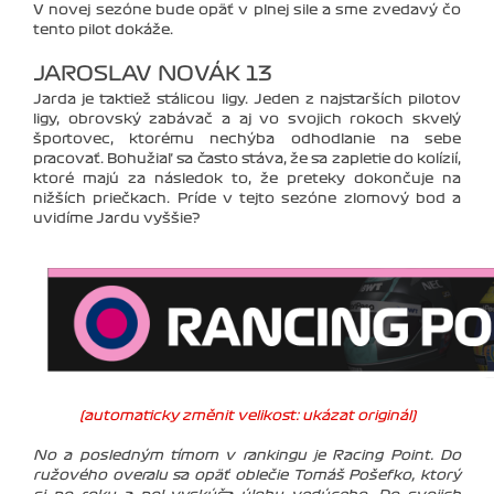
V novej sezóne bude opäť v plnej sile a sme zvedavý čo
tento pilot dokáže.
JAROSLAV NOVÁK 13
Jarda je taktiež stálicou ligy. Jeden z najstarších pilotov
ligy, obrovský zabávač a aj vo svojich rokoch skvelý
športovec, ktorému nechýba odhodlanie na sebe
pracovať. Bohužiaľ sa často stáva, že sa zapletie do kolízií,
ktoré majú za následok to, že preteky dokončuje na
nižších priečkach. Príde v tejto sezóne zlomový bod a
uvidíme Jardu vyššie?
(automaticky změnit velikost: ukázat originál)
No a posledným tímom v rankingu je Racing Point. Do
ružového overalu sa opäť oblečie Tomáš Pošefko, ktorý