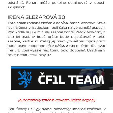
odstrániť, Ferrari môže pokojne dominovať v oboch
skupinách.
IRENA SLEZAROVÁ 30
Toto priam rodinné zloženie dopĺňa Irena Slezarova. Stále
jediná žena v jazdeckom poli čaká na výraznejší úspech.
Pod krídla si ju v minulej sezóne zobral Patrik Novotný a
ako jej osobný kouč určite bude pokračovať v tejto
sezóne, keďže sa stal aj jej tímovým šéfom. Spolupráca
bude pravdepodobne ešte užšia, a tak možno očakávať
Irenu o čosi vyššie než tomu bolo doposiaľ. Usadí sa v
prvej desiatke skupiny B?
(automaticky změnit velikost: ukázat originál)
Tím Českej F1 Ligy nemal historicky stabilné zloženie. V