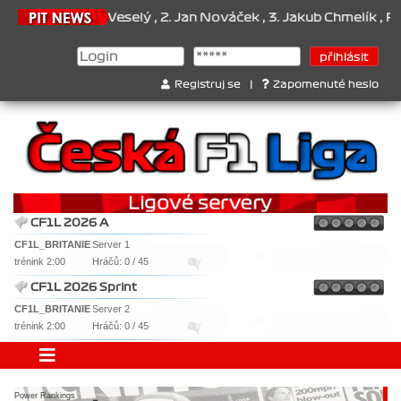
. Jan Veselý , 2. Jan Nováček , 3. Jakub Chmelík , Pohár konstrukté
Registruj se
|
Zapomenuté heslo
CF1L 2026 A
CF1L_BRITANIE
Server 1
trénink 2:00
Hráčů: 0 / 45
CF1L 2026 Sprint
CF1L_BRITANIE
Server 2
trénink 2:00
Hráčů: 0 / 45
Power Rankings