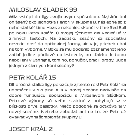
MILOSLAV SLÁDEK 99
Míla vstúpil do ligy zaujímavým spôsobom. Najskôr bol
ohlásený ako jednotka Ferrari v skupine B, následne sa z
neho stal šéf tímu Haas a nakoniec skončil v tíme Red Bull
po boku Petra Kolářa. O svojej rýchlosti dal vedieť už v
zimných testoch. Na začiatku sezóny sa spočiatku
nevedel dosť do optimálnej formy, ale v jej priebehu bol
na tom výborne. V Baku sa mu podarilo zaznamenať jeho
zatiaľ jediné pódiové umiestnenie, no ďaleko k tomu
nebol ani v Bahrajne, tam ho, bohužiaľ, zradili brzdy. Bude
jedným z čiernych koní sezóny?
PETR KOLÁŘ 15
Dlhoročná stálica ligy pokračuje aj tento rok! Petr Kolář sa
udomácnil v skupine A a v novej sezóne nadviaže na
dobre fungujúcu spoluprácu s Miloslavom Sládkom.
Petrové výkony sú veľmi stabilné a pohybujú sa v
blízkosti prvej desiatky. Niečo podobné sa očakáva aj v
novej sezóne. Netreba zabúdať ani na to, že Petr už
dvakrát vyhral šampionát skupiny B!
JOSEF KRÁL 2