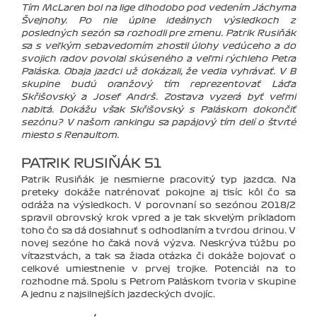
Tím McLaren bol na lige dlhodobo pod vedením Jáchyma
Švejnohy. Po nie úplne ideálnych výsledkoch z
posledných sezón sa rozhodli pre zmenu. Patrik Rusiňák
sa s veľkým sebavedomím zhostil úlohy vedúceho a do
svojich radov povolal skúseného a veľmi rýchleho Petra
Paláska. Obaja jazdci už dokázali, že vedia vyhrávať. V B
skupine budú oranžový tím reprezentovať Láďa
Skřišovský a Josef Andrš. Zostava vyzerá byť veľmi
nabitá. Dokážu však Skřišovský s Paláskom dokončiť
sezónu? V našom rankingu sa papájový tím delí o štvrté
miesto s Renaultom.
PATRIK RUSIŇÁK 51
Patrik Rusiňák je nesmierne pracovitý typ jazdca. Na
preteky dokáže natrénovať pokojne aj tisíc kôl čo sa
odráža na výsledkoch. V porovnaní so sezónou 2018/2
spravil obrovský krok vpred a je tak skvelým príkladom
toho čo sa dá dosiahnuť s odhodlaním a tvrdou drinou. V
novej sezóne ho čaká nová výzva. Neskrýva túžbu po
víťazstvách, a tak sa žiada otázka či dokáže bojovať o
celkové umiestnenie v prvej trojke. Potenciál na to
rozhodne má. Spolu s Petrom Paláskom tvoria v skupine
A jednu z najsilnejších jazdeckých dvojíc.