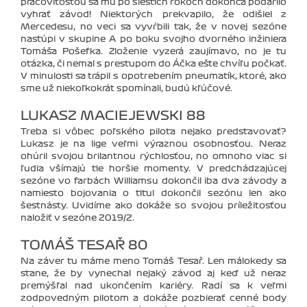
pracovitosťou sa mu po šiestich rokoch dokonca podarilo
vyhrať závod! Niektorých prekvapilo, že odišiel z
Mercedesu, no veci sa vyvŕbili tak, že v novej sezóne
nastúpi v skupine A po boku svojho dvorného inžiniera
Tomáša Pošefka. Zloženie vyzerá zaujímavo, no je tu
otázka, či nemal s prestupom do Áčka ešte chvíľu počkať.
V minulosti sa trápil s opotrebením pneumatík, ktoré, ako
sme už niekoľkokrát spomínali, budú kľúčové.
LUKASZ MACIEJEWSKI 88
Treba si vôbec poľského pilota nejako predstavovať?
Lukasz je na lige veľmi výraznou osobnosťou. Neraz
ohúril svojou brilantnou rýchlosťou, no omnoho viac si
ľudia všímajú tie horšie momenty. V predchádzajúcej
sezóne vo farbách Williamsu dokončil iba dva závody a
namiesto bojovania o titul dokončil sezónu len ako
šestnásty. Uvidíme ako dokáže so svojou príležitosťou
naložiť v sezóne 2019/2.
TOMÁŠ TESAŘ 80
Na záver tu máme meno Tomáš Tesař. Len málokedy sa
stane, že by vynechal nejaký závod aj keď už neraz
premýšľal nad ukončením kariéry. Radí sa k veľmi
zodpovedným pilotom a dokáže pozbierať cenné body