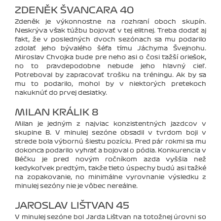
ZDENĚK ŠVANCARA 40
Zdeněk je výkonnostne na rozhraní oboch skupín.
Neskrýva však túžbu bojovať v tej elitnej. Treba dodať aj
fakt, že v posledných dvoch sezónach sa mu podarilo
zdolať jeho bývalého šéfa tímu Jáchyma Švejnohu.
Miroslav Chvojka bude pre neho asi o čosi ťažší oriešok,
no to pravdepodobne nebude jeho hlavný cieľ.
Potreboval by zapracovať trošku na tréningu. Ak by sa
mu to podarilo, mohol by v niektorých pretekoch
nakuknúť do prvej desiatky.
MILAN KRÁLIK 8
Milan je jedným z najviac konzistentných jazdcov v
skupine B. V minulej sezóne obsadil v tvrdom boji v
strede bola výbornú šiestu pozíciu. Pred pár rokmi sa mu
dokonca podarilo vyhrať a bojoval o pódia. Konkurencia v
Béčku je pred novým ročníkom azda vyššia než
kedykoľvek predtým, takže tieto úspechy budú asi ťažké
na zopakovanie, no minimálne vyrovnanie výsledku z
minulej sezóny nie je vôbec nereálne.
JAROSLAV LIŠTVAN 45
V minulej sezóne bol Jarda Lištvan na totožnej úrovni so