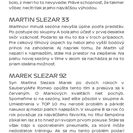
bolo, z mieri ho to nevyvedie. Práve schopnosť, že takmer
vôbec necíti tlak je jeho najväčšou výhodou.
MARTIN SLEZAR 33
Martinovi minulá sezóna nevyšla úplne podľa predstáv.
Po postupe do skupiny A bola jeho účasť v prvej desiatke
skôr vzácnosť. Podarilo sa mu to iba v troch prípadoch.
Pre celkový tímový úspech by nebol jeho vyšší bodový
prínos na zahodenie. Aj napriek tomu, že Martin už
nepatrí k najmladším, stále má priestor na zlepšenie. Na
prahu novej sezóny v tíme v akom sa nachádza je na to
priam ideálna možnosť.
MAREK SLEZAR 92
Syn Martina Slezara Marek po dvoch rokoch v
Saubery/Alfe Romeo opúšťa tento tím a presúva sa k
červeným. O Markových kvalitách niet pochýb.
Spomeňme si na sezóny, keď ešte pôsobil v skupine A.
Umiestnenia v TOP 10 mu nerobili problém a párkrát
nakukol aj medzi piatich najlepších. V skupine B sa rok čo
rok považuje za najväčšieho favorita, no titul šampióna
získal len raz a to hneď pri svojom prvom pokuse. Stále sa
však trápi s opotrebením pneumatík, za ktoré môže
nedostatok tréningu. Ak sa mu tento problém podarí