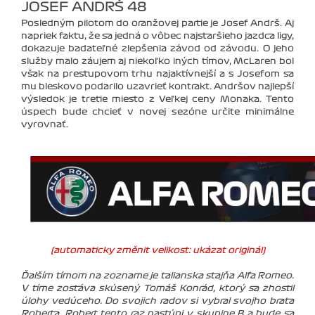
JOSEF ANDRŠ 48
Posledným pilotom do oranžovej partie je Josef Andrš. Aj
napriek faktu, že sa jedná o vôbec najstaršieho jazdca ligy,
dokazuje badateľné zlepšenia závod od závodu. O jeho
služby malo záujem aj niekoľko iných tímov, McLaren bol
však na prestupovom trhu najaktívnejší a s Josefom sa
mu bleskovo podarilo uzavrieť kontrakt. Andršov najlepší
výsledok je tretie miesto z Veľkej ceny Monaka. Tento
úspech bude chcieť v novej sezóne určite minimálne
vyrovnať.
(automaticky změnit velikost: ukázat originál)
Ďalším tímom na zozname je talianska stajňa Alfa Romeo.
V tíme zostáva skúsený Tomáš Konrád, ktorý sa zhostil
úlohy vedúceho. Do svojich radov si vybral svojho brata
Roberta. Robert tento raz nastúpi v skupine B a bude sa