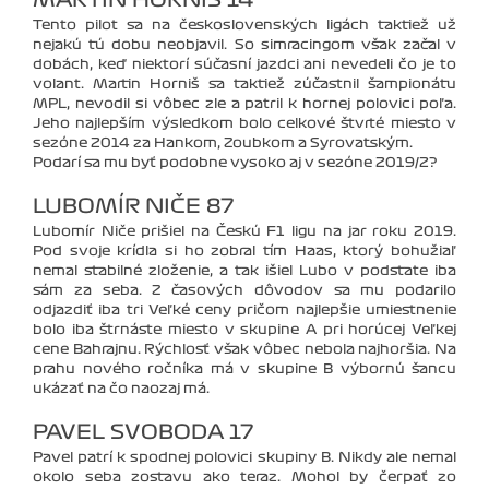
Tento pilot sa na československých ligách taktiež už
nejakú tú dobu neobjavil. So simracingom však začal v
dobách, keď niektorí súčasní jazdci ani nevedeli čo je to
volant. Martin Horniš sa taktiež zúčastnil šampionátu
MPL, nevodil si vôbec zle a patril k hornej polovici poľa.
Jeho najlepším výsledkom bolo celkové štvrté miesto v
sezóne 2014 za Hankom, Zoubkom a Syrovatským.
Podarí sa mu byť podobne vysoko aj v sezóne 2019/2?
LUBOMÍR NIČE 87
Lubomír Niče prišiel na Českú F1 ligu na jar roku 2019.
Pod svoje krídla si ho zobral tím Haas, ktorý bohužiaľ
nemal stabilné zloženie, a tak išiel Lubo v podstate iba
sám za seba. Z časových dôvodov sa mu podarilo
odjazdiť iba tri Veľké ceny pričom najlepšie umiestnenie
bolo iba štrnáste miesto v skupine A pri horúcej Veľkej
cene Bahrajnu. Rýchlosť však vôbec nebola najhoršia. Na
prahu nového ročníka má v skupine B výbornú šancu
ukázať na čo naozaj má.
PAVEL SVOBODA 17
Pavel patrí k spodnej polovici skupiny B. Nikdy ale nemal
okolo seba zostavu ako teraz. Mohol by čerpať zo