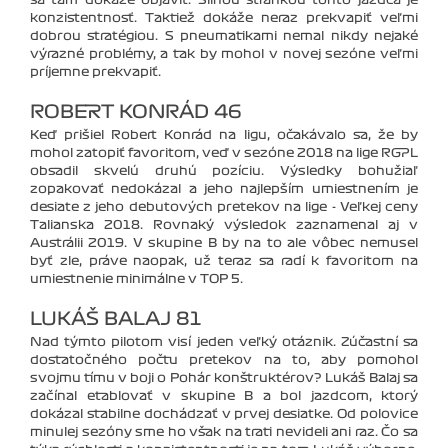
konzistentnosť. Taktiež dokáže neraz prekvapiť veľmi
dobrou stratégiou. S pneumatikami nemal nikdy nejaké
výrazné problémy, a tak by mohol v novej sezóne veľmi
príjemne prekvapiť.
ROBERT KONRÁD 46
Keď prišiel Robert Konrád na ligu, očakávalo sa, že by
mohol zatopiť favoritom, veď v sezóne 2018 na lige RGPL
obsadil skvelú druhú pozíciu. Výsledky bohužiaľ
zopakovať nedokázal a jeho najlepším umiestnením je
desiate z jeho debutových pretekov na lige - Veľkej ceny
Talianska 2018. Rovnaký výsledok zaznamenal aj v
Austrálii 2019. V skupine B by na to ale vôbec nemusel
byť zle, práve naopak, už teraz sa radí k favoritom na
umiestnenie minimálne v TOP 5.
LUKÁŠ BALAJ 81
Nad týmto pilotom visí jeden veľký otáznik. Zúčastní sa
dostatočného počtu pretekov na to, aby pomohol
svojmu tímu v boji o Pohár konštruktérov? Lukáš Balaj sa
začínal etablovať v skupine B a bol jazdcom, ktorý
dokázal stabilne dochádzať v prvej desiatke. Od polovice
minulej sezóny sme ho však na trati nevideli ani raz. Čo sa