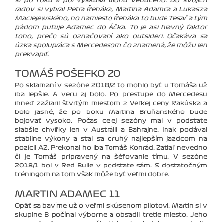
si po roku a pol vyskúša úlohu vedúceho. Do svojich
radov si vybral Petra Řeháka, Martina Adamca a Lukasza
Maciejewského, no namiesto Řeháka to bude Tesař a tým
pádom putuje Adamec do Áčka. To je asi hlavný faktor
toho, prečo sú označovaní ako outsideri. Očakáva sa
úzka spolupráca s Mercedesom čo znamená, že môžu len
prekvapiť.
TOMÁŠ POŠEFKO 20
Po sklamaní v sezóne 2018/2 to mohlo byť u Tomáša už
iba lepšie. A veru aj bolo. Po prestupe do Mercedesu
ihneď zažiaril štvrtým miestom z Veľkej ceny Rakúska a
bolo jasné, že po boku Martina Bruňanského bude
bojovať vysoko. Počas celej sezóny mal v podstate
slabšie chvíľky len v Austrálii a Bahrajne. Inak podával
stabilne výkony a stal sa druhý najlepším jazdcom na
pozícii A2. Prekonal ho iba Tomáš Konrád. Zatiaľ nevedno
či je Tomáš pripravený na šéfovanie tímu. V sezóne
2018/1 bol v Red Bulle v podstate sám. S dostatočným
tréningom na tom však môže byť veľmi dobre.
MARTIN ADAMEC 11
Opäť sa bavíme už o veľmi skúsenom pilotovi. Martin si v
skupine B počínal výborne a obsadil tretie miesto. Jeho