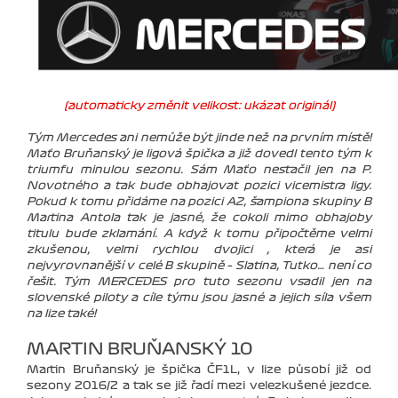
(automaticky změnit velikost: ukázat originál)
Tým Mercedes ani nemůže být jinde než na prvním místě!
Maťo Bruňanský je ligová špička a již dovedl tento tým k
triumfu minulou sezonu. Sám Maťo nestačil jen na P.
Novotného a tak bude obhajovat pozici vicemistra ligy.
Pokud k tomu přidáme na pozici A2, šampiona skupiny B
Martina Antola tak je jasné, že cokoli mimo obhajoby
titulu bude zklamání. A když k tomu připočtěme velmi
zkušenou, velmi rychlou dvojici , která je asi
nejvyrovnanější v celé B skupině – Slatina, Tutko… není co
řešit. Tým MERCEDES pro tuto sezonu vsadil jen na
slovenské piloty a cíle týmu jsou jasné a jejich síla všem
na lize také!
MARTIN BRUŇANSKÝ 10
Martin Bruňanský je špička ČF1L, v lize působí již od
sezony 2016/2 a tak se již řadí mezi velezkušené jezdce.