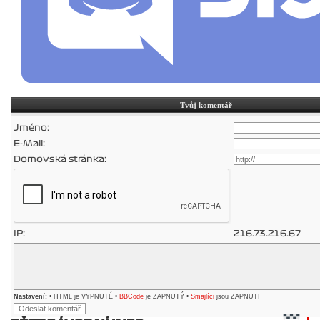
Tvůj komentář
Jméno:
E-Mail:
Domovská stránka:
IP:
216.73.216.67
Nastavení:
• HTML je VYPNUTÉ •
BBCode
je ZAPNUTÝ •
Smajlíci
jsou ZAPNUTI