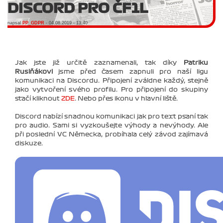
DISCORD PRO ČF1L
napsal
PP_GDPR
- 04.08.2019 - 13:40
Jak jste již určitě zaznamenali, tak díky
Patriku
Rusiňákovi
jsme před časem zapnuli pro naší ligu
komunikaci na Discordu. Připojení zváldne každý, stejně
jako vytvoření svého profilu. Pro připojení do skupiny
stačí kliknout
ZDE
. Nebo přes ikonu v hlavní liště.
Discord nabízí snadnou komunikaci jak pro text psaní tak
pro audio. Sami si vyzkoušejte výhody a nevýhody. Ale
při poslední VC Německa, probíhala celý závod zajímavá
diskuze.