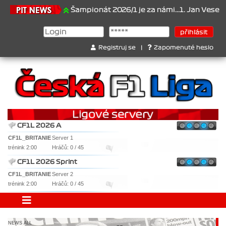
.6.2026
Šampionát 2026/1 je za námi...1. Jan Veselý , 2. Jan Nov
Registruj se
|
Zapomenuté heslo
CF1L 2026 A
CF1L_BRITANIE
Server 1
trénink 2:00
Hráčů: 0 / 45
CF1L 2026 Sprint
CF1L_BRITANIE
Server 2
trénink 2:00
Hráčů: 0 / 45
NEWS ALL