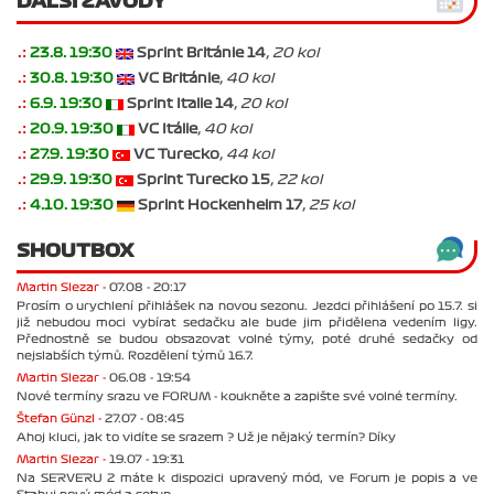
DALŠÍ ZÁVODY
.:
23.8. 19:30
Sprint Británie 14
, 20 kol
.:
30.8. 19:30
VC Británie
, 40 kol
.:
6.9. 19:30
Sprint Italie 14
, 20 kol
.:
20.9. 19:30
VC Itálie
, 40 kol
.:
27.9. 19:30
VC Turecko
, 44 kol
.:
29.9. 19:30
Sprint Turecko 15
, 22 kol
.:
4.10. 19:30
Sprint Hockenheim 17
, 25 kol
SHOUTBOX
Martin Slezar -
07.08 - 20:17
Prosím o urychlení přihlášek na novou sezonu. Jezdci přihlášení po 15.7. si
již nebudou moci vybírat sedačku ale bude jim přidělena vedením ligy.
Přednostně se budou obsazovat volné týmy, poté druhé sedačky od
nejslabších týmů. Rozdělení týmů 16.7.
Martin Slezar -
06.08 - 19:54
Nové termíny srazu ve FORUM - koukněte a zapište své volné termíny.
Štefan Günzl -
27.07 - 08:45
Ahoj kluci, jak to vidíte se srazem ? Už je nějaký termín? Díky
Martin Slezar -
19.07 - 19:31
Na SERVERU 2 máte k dispozici upravený mód, ve Forum je popis a ve