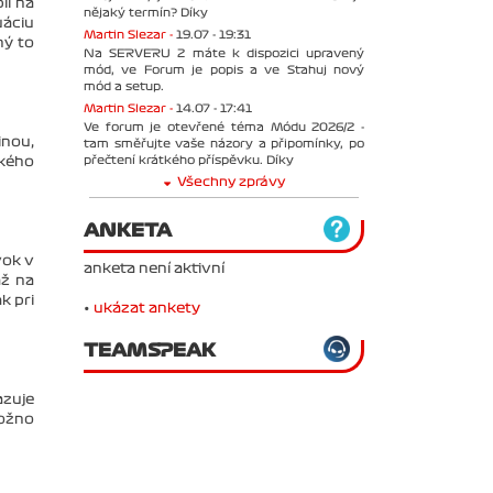
il na
nějaký termín? Díky
uáciu
Martin Slezar -
19.07 - 19:31
ný to
Na SERVERU 2 máte k dispozici upravený
mód, ve Forum je popis a ve Stahuj nový
mód a setup.
Martin Slezar -
14.07 - 17:41
Ve forum je otevřené téma Módu 2026/2 -
inou,
tam směřujte vaše názory a připomínky, po
přečtení krátkého příspěvku. Díky
ského
Všechny zprávy
ANKETA
vok v
anketa není aktivní
až na
k pri
•
ukázat ankety
TEAMSPEAK
azuje
možno