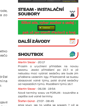
STEAM - INSTALAČNÍ
vode,
SOUBORY
va zo
DALŠÍ ZÁVODY
šetko
SHOUTBOX
niečo
Martin Slezar -
20:17
Prosím o urychlení přihlášek na novou
sezonu. Jezdci přihlášení po 15.7. si již
nebudou moci vybírat sedačku ale bude jim
držal
přidělena vedením ligy. Přednostně se budou
obsazovat volné týmy, poté druhé sedačky
ní na
od nejslabších týmů. Rozdělení týmů 16.7.
u.
Martin Slezar -
06.08 - 19:54
Nové termíny srazu ve FORUM - koukněte a
zapište své volné termíny.
Štefan Günzl -
27.07 - 08:45
javil
Ahoj kluci, jak to vidíte se srazem ? Už je