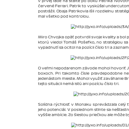
v prvej rade na štarte po boku Patrika Novot
červené Ferrari. Patrik to vyskúšal undercuto
postrážil. Obaja Patrikovia išli rozdielnu strat
mal všetko pod kontrolou.
Miro Chvojka opäť potvrdil svoje kvality a bol
ktorú viedol Tomáš Pošefko, no stratégiou sa
vypadnutí sa ocitol na pozícii číslo tri a zazna
O veľmi nepodarenom závode mohol hovoriť Jar
boxoch. Pri takomto čísle pravdepodobne ne
jedenástom mieste. Mohol využiť zaváhanie Br
tejto situácii nemá istú ani pozíciu číslo tri.
Solídna rýchlosť v Monaku sprevádzala celý t
jeho potenciál. V poslednom stinte sa nešťast
vyššie ambície. Zo šiestou priečkou ale môže 