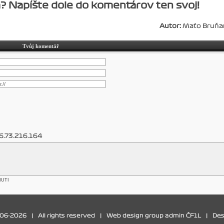
? Napíšte dole do komentárov ten svoj!
Autor:
Maťo Bruňa
Tvůj komentář
6.73.216.164
NUTI
006-2026
|
All rights reserved
|
Web design group admin ČF1L
|
Des