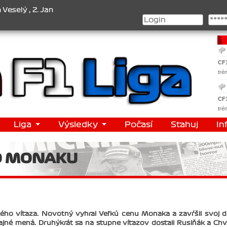
 2. Jan Nováček , 3. Jakub Chmelík , Pohár konstruktérů : 1. Ferra
CF
tré
CF
tré
Liga
Výsledky
Počasí
Stahuj
In
O MONAKU
ivého víťaza. Novotný vyhral Veľkú cenu Monaka a zavŕšil svoj 
čajné mená. Druhýkrát sa na stupne víťazov dostali Rusiňák a Chv