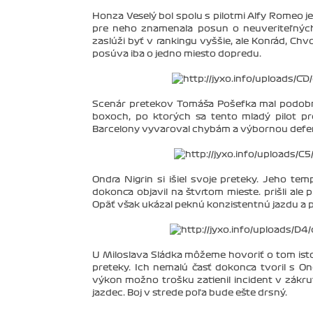
Honza Veselý bol spolu s pilotmi Alfy Romeo je
pre neho znamenala posun o neuveriteľných o
zaslúži byť v rankingu vyššie, ale Konrád, Chv
posúva iba o jedno miesto dopredu.
Scenár pretekov Tomáša Pošefka mal podobný 
boxoch, po ktorých sa tento mladý pilot pr
Barcelony vyvaroval chybám a výbornou defe
Ondra Nigrin si išiel svoje preteky. Jeho te
dokonca objavil na štvrtom mieste. prišli al
Opäť však ukázal peknú konzistentnú jazdu a p
U Miloslava Sládka môžeme hovoriť o tom isto
preteky. Ich nemalú časť dokonca tvoril s 
výkon možno trošku zatienil incident v zákrut
jazdec. Boj v strede poľa bude ešte drsný.