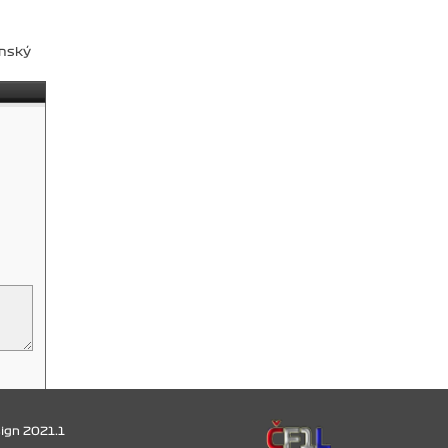
nský
ign 2021.1