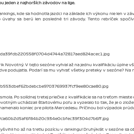
 jeden z najhorších závodov na lige.
ankings, kde sa hodnotia jazdci na základe ich výkonu nie len v zá
Do úvahy sa berú len posledné tri závody. Tento rebríček spočí
 Novotný. V tejto sezóne vyhral až na jednu kvalifikáciu úplne v
 dve podujatia. Podarí sa mu vyhrať všetky preteky v sezóne? Na 
ola. Po solídnej tretej priečke z kvalifikácie sa na treťom mieste 
otným uchádzali štartovému poľu a vyzeralo to tak, že je o zlože
 znamenalo koniec pre pilota Mercedesu. Príčinou bol výpadok prúd
švihli ho až na tretiu pozíciu v rankingu! Druhýkrát v sezóne sa ob