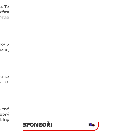
u. Tá
rčite
Honza
vky v
nanej
bu sa
P 10.
litné
Dobrý
lídny
SPONZOŘI