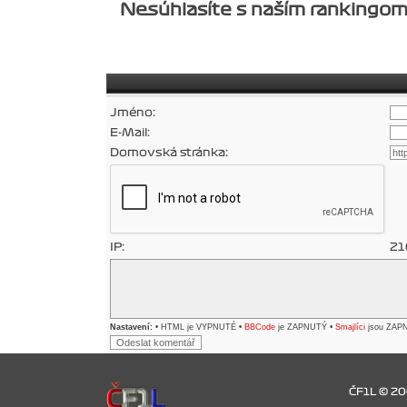
Nesúhlasíte s naším rankingom
Jméno:
E-Mail:
Domovská stránka:
IP:
21
Nastavení:
• HTML je VYPNUTÉ •
BBCode
je ZAPNUTÝ •
Smajlíci
jsou ZAP
ČF1L © 2