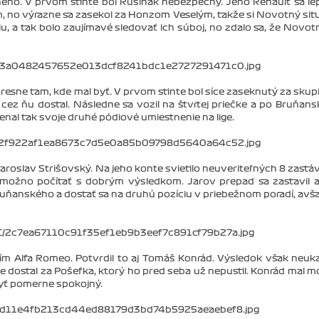
ného. V prvom stinte bol Rusiňák nebezpečný. Jeho Renault sa lep
m, no výrazne sa zasekol za Honzom Veselým, takže si Novotný sit
égiu, a tak bolo zaujímavé sledovať ich súboj, no zdalo sa, že Novot
 presne tam, kde mal byť. V prvom stinte bol síce zaseknutý za skup
 cez ňu dostal. Následne sa vozil na štvrtej priečke a po Bruňan
menal tak svoje druhé pódiové umiestnenie na lige.
oslav Strišovský. Na jeho konte svietilo neuveriteľných 8 zastá
možno počítať s dobrým výsledkom. Jarov prepad sa zastavil 
uňanského a dostať sa na druhú pozíciu v priebežnom poradí, avša
ím Alfa Romeo. Potvrdil to aj Tomáš Konrád. Výsledok však neuk
ne dostal za Pošefka, ktorý ho pred seba už nepustil. Konrád mal 
byť pomerne spokojný.