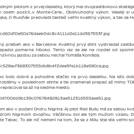
diným pilotom z prvej desiatky, ktorý mal dvojzastávkovú stratégi
sem pozícii...v Monte-Carle... Obdivuhodný výkon. Veselý si u
ojka, či Rusiňák predviedli taktiež veľmi kvalitný výkon, a tak sa 
priebeh ako v Barcelone. Kvalitný prvý stint vystriedali zastá
epadol pomerne hlboko. Tento raz sa ale na rozdiel od spomí
nzívnou jazdou za sebou nechal Tomáša Konráda.
mpo bolo dobré a pohodlne stačilo na prvú desiatku. Na istú do
e problémy v poslednom stinte a tie znamenali prepad až mimo TO
repracoval sa až na siedme miesto.
m ako v podaní Ondru Nigrina. Aj pilot Red Bullu má za sebou kva
Ondrom Nigrinom dvojičku. Väčšinou bol ale tým mužom vzadu. 
e Tabac. To ale nič nemení na tom, že sa z Mílu stal sta veľmi so