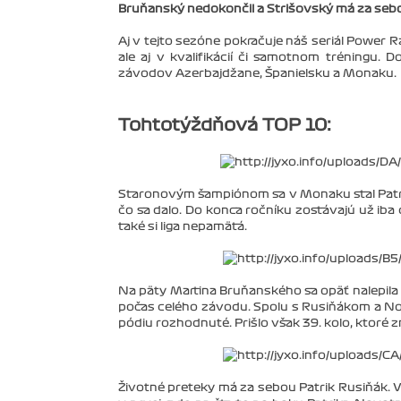
Bruňanský nedokončil a Strišovský má za sebou
Aj v tejto sezóne pokračuje náš seriál Power R
ale aj v kvalifikácií či samotnom tréningu. 
závodov Azerbajdžane, Španielsku a Monaku.
Tohtotýždňová TOP 10:
Staronovým šampiónom sa v Monaku stal Patrik
čo sa dalo. Do konca ročníku zostávajú už iba
také si liga nepamätá.
Na päty Martina Bruňanského sa opäť nalepila sm
počas celého závodu. Spolu s Rusiňákom a Nov
pódiu rozhodnuté. Prišlo však 39. kolo, ktoré
Životné preteky má za sebou Patrik Rusiňák. Vy