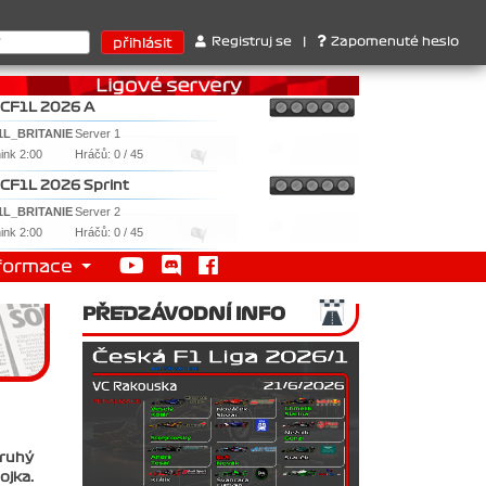
ri . 2. Williams , 3. RedBull ..... SprintCup - 1. Jan Nováček , 2.
Registruj se
|
Zapomenuté heslo
CF1L 2026 A
1L_BRITANIE
Server 1
nink 2:00
Hráčů: 0 / 45
CF1L 2026 Sprint
1L_BRITANIE
Server 2
nink 2:00
Hráčů: 0 / 45
formace
PŘEDZÁVODNÍ INFO
druhý
ojka.