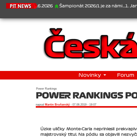
21.6.2026
Šampionát 2026/1 je za námi...1. Jan Veselý ,
Novinky
Forum
Power Rankings
POWER RANKINGS P
napsal
Martin Bruňanský
- 07.06.2019 - 19:07
Úzke uličky Monte-Carla nepriniesli prekvap
majstrovský titul. Na pódiu sa objavili nezvy