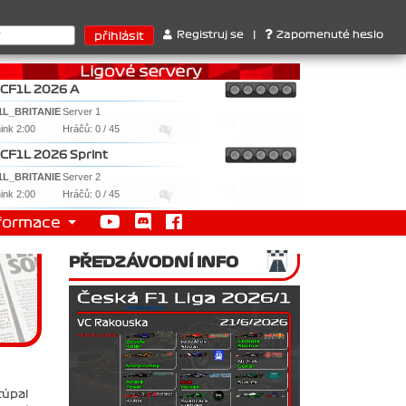
 Ferrari . 2. Williams , 3. RedBull ..... SprintCup - 1. Jan Nováče
Registruj se
|
Zapomenuté heslo
CF1L 2026 A
1L_BRITANIE
Server 1
nink 2:00
Hráčů: 0 / 45
CF1L 2026 Sprint
1L_BRITANIE
Server 2
nink 2:00
Hráčů: 0 / 45
formace
PŘEDZÁVODNÍ INFO
túpal