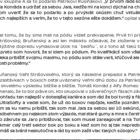
 skupine A sa to podarilo Patrikovi Rusiňákovi. ‚
‚V prvom rade s
a Konráda a udržať za sebou Jara, keďže mi na konci dýchal na ch
l som uveriť že sa to podarilo a po prvýkrát okúsim chuť virtuá
h najlepších a verím, že to v tejto sezóne ešte dokážem.‘‘
opísal 
tomu, že by sme mali na pódiu vidieť prekvapenie. Prvé tri pr
trišovský, Bruňanský a asi len málokto očakával, že zloženie v 
 týždne dopredu vyhlasoval útok na ´bedňu´, si z toho až takú 
ť, preto som hovoril, že si idem po pódium. Po kvalifikácií som vša
eka priblížiť svojmu maximu, no pódiu som stále veril, kľúčové ale
sti problémy.‘‘
uňanský trafil Strišovského, ktorý sa následne prepadol a Patri
po zastávkach v boxoch ostal uväznený veľmi dlhú dobu za Patri
kvelému výsledku bližšie a bližšie. Tomáš Konrád z Alfy Romeo
amenalo, že to bol práve on, kto okupoval v záverečných fázach z
hľadu ten najlepší v doterajšej kariére a som rád že bol tvrdý a f
UltraSofty a vedel som, že už do boxov nepôjde, keďže poznám
m sa ku nemu priblížil, tak som mal Jara za sebou asi 10 sekúnd,
edbehnem po nejakom zlom výjazde, mal staré gumy a mne s čers
o zákrute sa Jaro približoval, tak som musel zareagovať a na T
takmer celý tretí sektor bok po boku a keď som ho aj tak nepredb
máš sa bránil neskutočne a rád by som zažil viac takých súbojov.‘‘