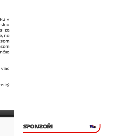
oku v
slov
si za
e, no
y som
y som
nčila
 viac
nský
SPONZOŘI