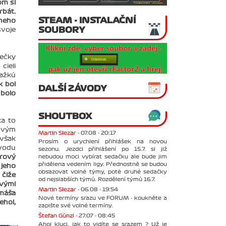
om si
rbát.
STEAM - INSTALAČNÍ
lneho
SOUBORY
svoje
iečky
cieli
ťažkú
k bol
DALŠÍ ZÁVODY
 bolo
SHOUTBOX
ka to
kovým
Martin Slezar -
07.08 - 20:17
 však
Prosím o urychlení přihlášek na novou
ávodu
sezonu. Jezdci přihlášení po 15.7. si již
nebudou moci vybírat sedačku ale bude jim
érový
přidělena vedením ligy. Přednostně se budou
 jeho
obsazovat volné týmy, poté druhé sedačky
 čiže
od nejslabších týmů. Rozdělení týmů 16.7.
tvými
Martin Slezar -
06.08 - 19:54
omáša
Nové termíny srazu ve FORUM - koukněte a
ehol,
zapište své volné termíny.
Štefan Günzl -
27.07 - 08:45
Ahoj kluci, jak to vidíte se srazem ? Už je