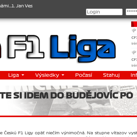
selý , 2. Jan Nováček , 3. Jakub Chmelík , Pohár konstruktérů : 1.
CF
tré
CF
tré
Liga
Výsledky
Počasí
Stahuj
In
ETE SI IDEM DO BUDĚJOVÍC PO
e Českú F1 Ligy opäť niečím výnimočná. Na stupne víťazov vys