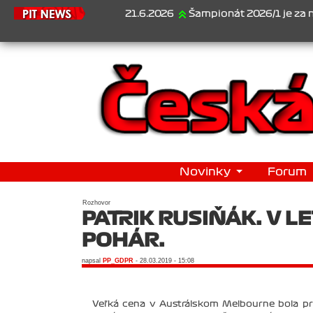
21.6.2026
Šampionát 2026/1 je za námi...1. Jan Ve
Novinky
Forum
Rozhovor
PATRIK RUSIŇÁK: V L
POHÁR.
napsal
PP_GDPR
- 28.03.2019 - 15:08
Veľká cena v Austrálskom Melbourne bola pr