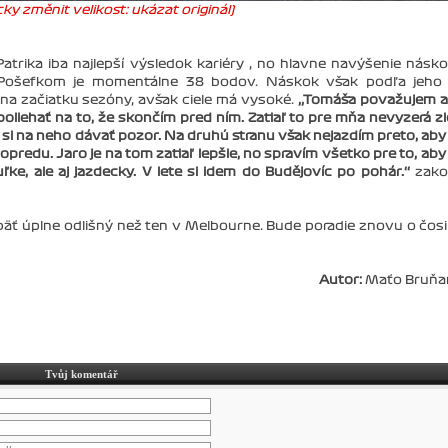
ky změnit velikost: ukázat originál)
trika iba najlepší výsledok kariéry , no hlavne navýšenie násk
Pošefkom je momentálne 38 bodov. Náskok však podľa jeho 
e na začiatku sezóny, avšak ciele má vysoké.
‚‚Tomáša považujem a
poliehať na to, že skončím pred ním. Zatiaľ to pre mňa nevyzerá zl
 si na neho dávať pozor. Na druhú stranu však nejazdím preto, ab
dopredu. Jaro je na tom zatiaľ lepšie, no spravím všetko pre to, ab
e, ale aj jazdecky. V lete si idem do Budějovíc po pohár.‘‘
zako
päť úplne odlišný než ten v Melbourne. Bude poradie znovu o čosi
Autor:
Maťo Bruňa
Tvůj komentář