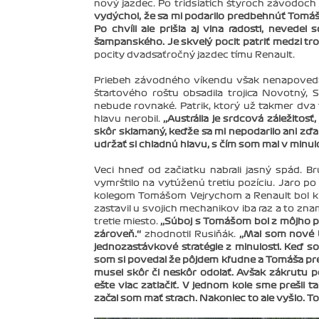
nový jazdec. Po tridsiatich štyroch závodoch v
vydýchol, že sa mi podarilo predbehnúť Tomáš
Po chvíli ale prišla aj vlna radosti, nevede
šampanského. Je skvelý pocit patriť medzi troc
pocity dvadsaťročný jazdec tímu Renault.
Priebeh závodného víkendu však nenapovedal 
štartového roštu obsadila trojica Novotný, S
nebude rovnaké. Patrik, ktorý už takmer dva
hlavu nerobil.
‚‚Austrália je srdcová záležitos
skôr sklamaný, keďže sa mi nepodarilo ani zďal
udržať si chladnú hlavu, s čím som mal v minulo
Veci hneď od začiatku nabrali jasný spád. Br
vymrštilo na vytúženú tretiu pozíciu. Jaro 
kolegom Tomášom Vejrychom a Renault bol k s
zastavil u svojich mechanikov iba raz a to zn
tretie miesto.
‚‚Súboj s Tomášom bol z môjho po
zároveň.‘‘
zhodnotil Rusiňák.
‚‚Mal som nové 
jednozastávkové stratégie z minulosti. Keď so
som si povedal že pôjdem kľudne a Tomáša pr
musel skôr či neskôr odolať. Avšak zákrutu p
ešte viac zatlačiť. V jednom kole sme prešli 
začal som mať strach. Nakoniec to ale vyšlo. To