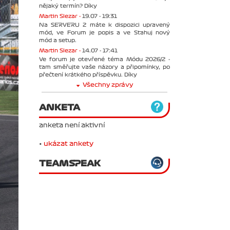
nějaký termín? Díky
Martin Slezar -
19.07 - 19:31
Na SERVERU 2 máte k dispozici upravený
mód, ve Forum je popis a ve Stahuj nový
mód a setup.
Martin Slezar -
14.07 - 17:41
Ve forum je otevřené téma Módu 2026/2 -
tam směřujte vaše názory a připomínky, po
přečtení krátkého příspěvku. Díky
Všechny zprávy
ANKETA
anketa není aktivní
•
ukázat ankety
TEAMSPEAK