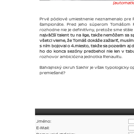
(automatic
Prvé pódiové umiestnenie neznamenalo pre Pa
šampionáte. Pred jeho súperom Tomášom 
rozhodne nie je definitívny, pretože sme stál
najväčší talent tu na lige, takže nemôžem sa s
všetci vieme, že Tomáš dokáže zažiariť, musím
s ním bojoval o 4.miesto, takže sa pozerám aj 
ho do konca sezóny predbehol nie len v tabuľk
rozhovor ambiciózna jednotka Renaultu.
Bahrajnský okruh Sakhir je však typologicky o
premiešané?
Jméno:
E-Mail: