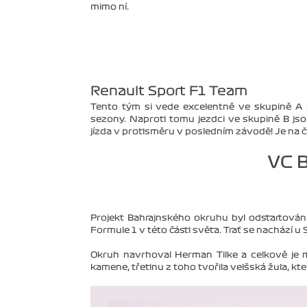
mimo ní.
Renault Sport F1 Team
Tento tým si vede excelentně ve skupině A
sezony. Naproti tomu jezdci ve skupině B js
jízda v protisměru v posledním závodě! Je na 
VC 
Projekt Bahrajnského okruhu byl odstartován 
Formule 1 v této části světa. Trať se nachází
Okruh navrhoval Herman Tilke a celkově je m
kamene, třetinu z toho tvořila velšská žula, kte