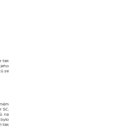
e tak
 jeho
ců ze
edmém
l SC.
xů na
 bylo
i tak