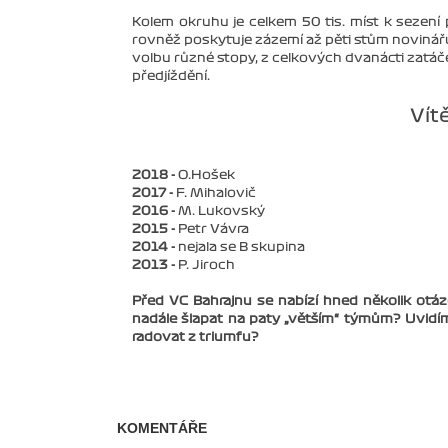
Kolem okruhu je celkem 50 tis. míst k sezen
rovněž poskytuje zázemí až pěti stům novinářů 
volbu různé stopy, z celkových dvanácti zatáček
předjíždění.
Vít
2018 -
O.Hošek
2017 -
F. Mihalovič
2016 -
M. Lukovský
2015 -
Petr Vávra
2014 -
nejala se B skupina
2013 -
P. Jiroch
Před VC Bahrajnu se nabízí hned několik otá
nadále šlapat na paty „větším“ týmům? Uvidím
radovat z triumfu?
KOMENTÁŘE