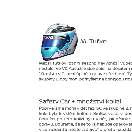
M. Tuťko
Miloši Tuťkovi zatím sezona nevychází vůbec 
nestalo. Ve VC Austrálie sice dojel na desátém 
10. místo v PJ není úplně to pravé ořechové. T
skupiny B, aby mohl pomýšlet na obhajobu titul
Safety Car + množství kolizí
Poprvé jsme mohli vidět fázi SC ve skupině B,
kole byla k vidění kolize několika vozů v po
Bohužel po této kolizi bylo vidět, jak několik
opravu. Doufáme, že se to již nebude opakovat.
více incidentů než je „zdrávo“ a proto nabádám