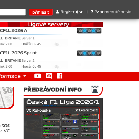
ri . 2. Williams , 3. RedBull ..... SprintCup - 1. Jan Nováček , 2
Registruj se
|
Zapomenuté heslo
CF1L 2026 A
1L_BRITANIE
Server 1
nink 2:00
Hráčů: 0 / 45
CF1L 2026 Sprint
1L_BRITANIE
Server 2
nink 2:00
Hráčů: 0 / 45
formace
PŘEDZÁVODNÍ INFO
 trať
 z VC