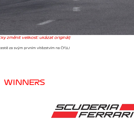
ky změnit velikost: ukázat originál)
cestě za svým prvním vítězstvím na ČF1L!
WINNERS