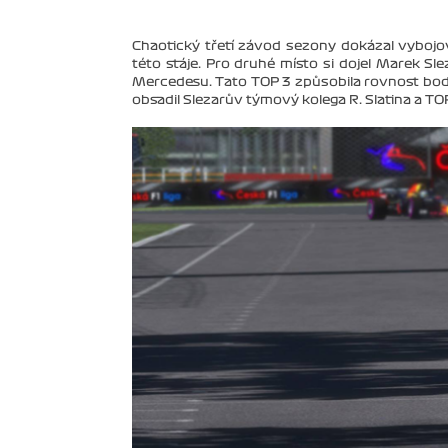
Chaotický třetí závod sezony dokázal vybojov
této stáje. Pro druhé místo si dojel Marek Sl
Mercedesu. Tato TOP 3 způsobila rovnost bodů
obsadil Slezarův týmový kolega R. Slatina a T