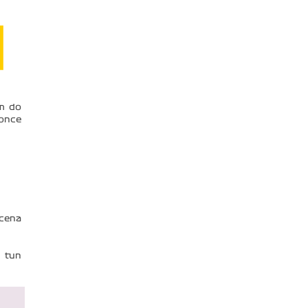
em do
konce
 cena
0 tun