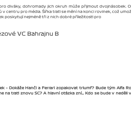
í pro diváky, dohromady jich okruh může přijmout dvojnásobek. 
v centru pro média. Šířka trati se mění na konci rovinek, což umo
 poskytují nejméně tři z nich dobré příležitosti pro
ězové VC Bahrajnu B
zek – Dokáže Hančl a Ferrari zopakovat triumf? Bude tým Alfa 
e na trati znovu SC? A hlavní otázka zní… Kdo se bude v neděli 