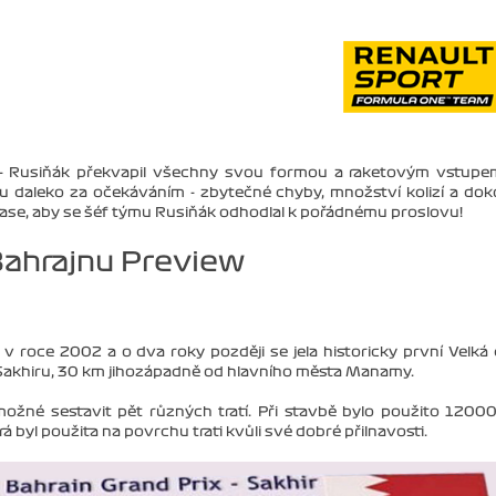
 - Rusiňák překvapil všechny svou formou a raketovým vstup
ou daleko za očekáváním - zbytečné chyby, množství kolizí a do
čase, aby se šéf týmu Rusiňák odhodlal k pořádnému proslovu!
Bahrajnu Preview
v roce 2002 a o dva roky později se jela historicky první Velká
 u Sakhiru, 30 km jihozápadně od hlavního města Manamy.
ožné sestavit pět různých tratí. Při stavbě bylo použito 1200
rá byl použita na povrchu trati kvůli své dobré přilnavosti.