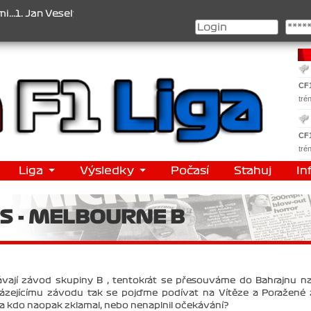
, 2. Jan Nováček , 3. Jakub Chmelík , Pohár konstruktérů : 1. Ferra
CF
tré
CF
tré
Liga
Výsledky
Počasí
Stahuj
In
S - MELBOURNE B
ávají závod skupiny B , tentokrát se přesouváme do Bahrajnu na
ázejícímu závodu tak se pojďme podívat na Vítěze a Poražené
y a kdo naopak zklamal, nebo nenaplnil očekávání?