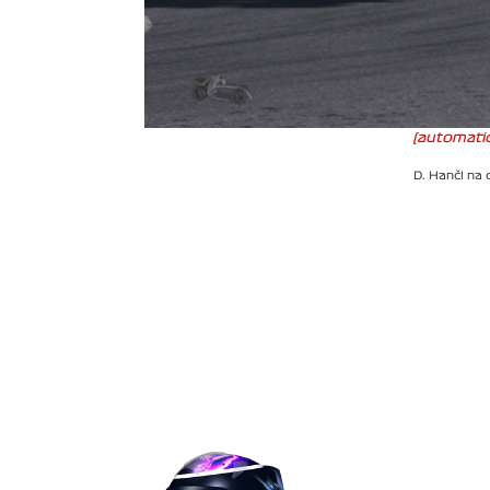
(automatic
D. Hančl na 