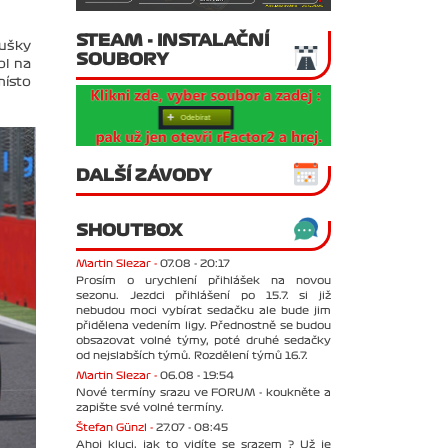
STEAM - INSTALAČNÍ
oušky
SOUBORY
ol na
místo
DALŠÍ ZÁVODY
SHOUTBOX
Martin Slezar -
07.08 - 20:17
Prosím o urychlení přihlášek na novou
sezonu. Jezdci přihlášení po 15.7. si již
nebudou moci vybírat sedačku ale bude jim
přidělena vedením ligy. Přednostně se budou
obsazovat volné týmy, poté druhé sedačky
od nejslabších týmů. Rozdělení týmů 16.7.
Martin Slezar -
06.08 - 19:54
Nové termíny srazu ve FORUM - koukněte a
zapište své volné termíny.
Štefan Günzl -
27.07 - 08:45
Ahoj kluci, jak to vidíte se srazem ? Už je