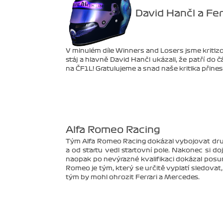
David Hančl a Fer
V minulém díle Winners and Losers jsme kritizo
stáj a hlavně David Hančl ukázali, že patří d
na ČF1L! Gratulujeme a snad naše kritika přines
Alfa Romeo Racing
Tým Alfa Romeo Racing dokázal vybojovat druhé
a od startu vedl startovní pole. Nakonec si do
naopak po nevýrazné kvalifikaci dokázal posun
Romeo je tým, který se určitě vyplatí sledovat
tým by mohl ohrozit Ferrari a Mercedes.