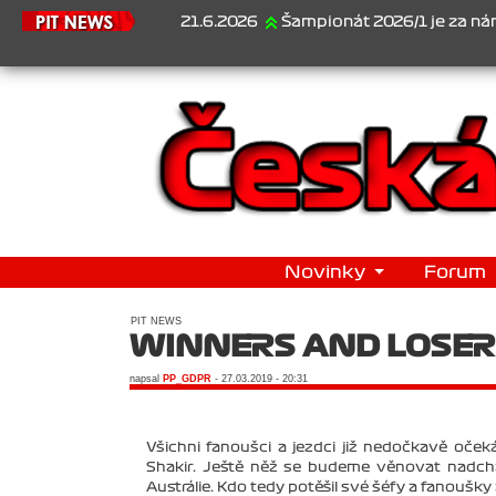
21.6.2026
Šampionát 2026/1 je za námi...1. Jan Veselý 
Novinky
Forum
PIT NEWS
WINNERS AND LOSER
napsal
PP_GDPR
- 27.03.2019 - 20:31
Všichni fanoušci a jezdci již nedočkavě oček
Shakir. Ještě něž se budeme věnovat nadch
Austrálie. Kdo tedy potěšil své šéfy a fanoušk