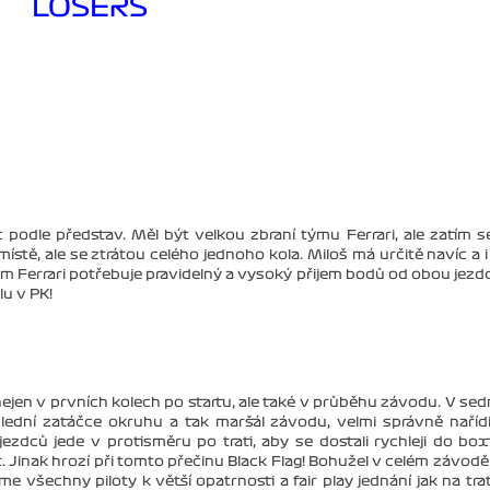
LOSERS
podle představ. Měl být velkou zbraní týmu Ferrari, ale zatím s
místě, ale se ztrátou celého jednoho kola. Miloš má určitě navíc a i
ým Ferrari potřebuje pravidelný a vysoký přijem bodů od obou jezd
u v PK!
 nejen v prvních kolech po startu, ale také v průběhu závodu. V s
slední zatáčce okruhu a tak maršál závodu, velmi správně nařídi
 jezdců jede v protisměru po trati, aby se dostali rychleji do bo
 Jinak hrozí při tomto přečinu Black Flag! Bohužel v celém závodě
e všechny piloty k větší opatrnosti a fair play jednání jak na trat