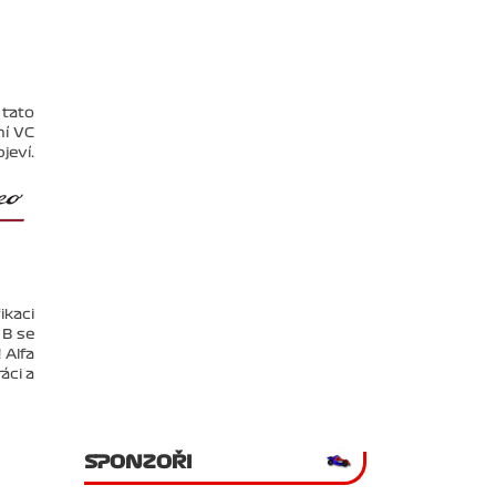
 tato
ní VC
jeví.
ikaci
 B se
 Alfa
áci a
SPONZOŘI