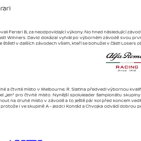
rari
vali Ferrari B, za neodpovídající výkony. No hned následující závod
o části Winners. David dokázal vyhrál po výborném závodě svou prv
e štěstí v dalších závodech všem, kteří se bohužel v části Losers ob
 a čtvrté místo v Melbourne. R. Slatina předvedl výbornou kvalif
jel „jen“ pro čtvrté místo. Nynější spoluleader šampionátu skupiny
out na druhé místo v závodě a to ještě pár kol před koncem vedl!
, protože i ve skupině A – jezdci Konrád a Chvojka odvádí dobrou pr