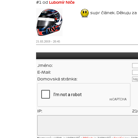
#1 od
Lubomír Niče
supr článek. Děkuju za
21.03.2019 - 20:45
Jméno:
E-Mail:
Domovská stránka:
IP:
21