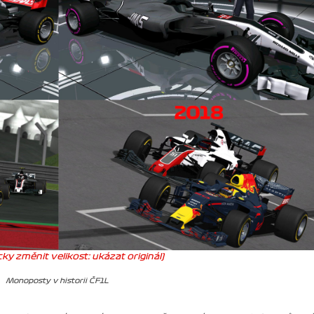
ky změnit velikost: ukázat originál)
Monoposty v historii ČF1L