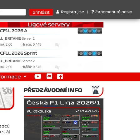
 . 2. Williams , 3. RedBull ..... SprintCup - 1. Jan Nováček , 2. 
Registruj se
|
Zapomenuté heslo
CF1L 2026 A
1L_BRITANIE
Server 1
nink 2:00
Hráčů: 0 / 45
CF1L 2026 Sprint
1L_BRITANIE
Server 2
nink 2:00
Hráčů: 0 / 45
formace
PŘEDZÁVODNÍ INFO
ezdců
 stáj