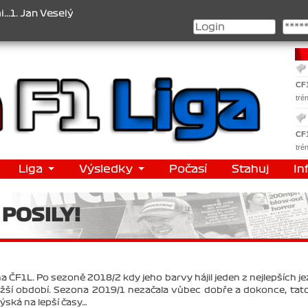
2. Jan Nováček , 3. Jakub Chmelík , Pohár konstruktérů : 1. Ferrari
CF
tré
CF
tré
Liga
Výsledky
Počasí
Stahuj
In
POSILY!
ČF1L. Po sezoně 2018/2 kdy jeho barvy hájil jeden z nejlepších j
a těžší období. Sezona 2019/1 nezačala vůbec dobře a dokonce, tato
ýská na lepší časy…