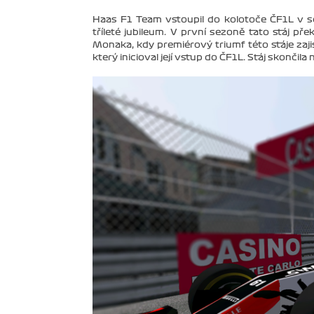
Haas F1 Team vstoupil do kolotoče ČF1L v sez
tříleté jubileum. V první sezoně tato stáj pře
Monaka, kdy premiérový triumf této stáje zajis
který inicioval její vstup do ČF1L. Stáj skončila