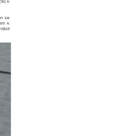
ilo k
en se
hem k
lásil