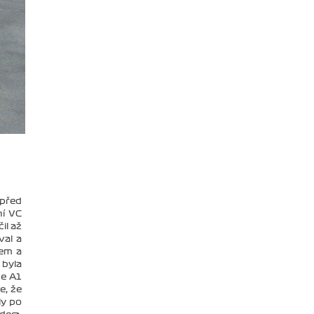
 před
ní VC
il až
val a
kem a
 byla
ce A1
e, že
ly po