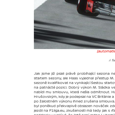
(automatic
J. S
Jak jsme již psali právě probíhající sezona
startem sezony, ale Haas vyjednal přestup M.
sezoně kvalifikovat na vynikající šestou startov
na patnácté pozici. Dobrý výkon M. Sládka v
nabídl mu smlouvu, která nešla odmítnout. 
Hrušovským, kdy je podepsal na VC Británie a V
po žalostném výkonu ihned zrušena smlouva. H
byl poněkud překvapivě obsazen nováček zde
jezdil na F1liga.eu, zkušenosti má tedy jak s rf