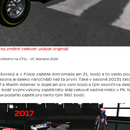
ky změnit velikost: ukázat originál)
vítězství na ČF1L - VC Monaka 2016
šovský a J. Fülop zajistila dohromady jen 21. bodů a to vedlo po
zona je daleko náročnější než ta první. Také v sezoně 2017/1 tato
ř a Martin Adamec si dojeli jen pro osm bodů a tým skončil na de
P. Kolář svými výkony zajistili této stáji celkově sedmé místo v PK. N
e podařilo zajistit pro tento tým 360. bodů.