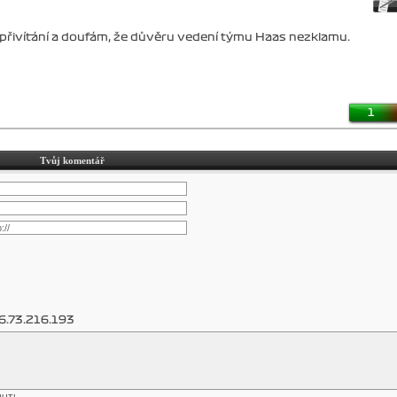
 přivítání a doufám, že důvěru vedení týmu Haas nezklamu.
1
Tvůj komentář
6.73.216.193