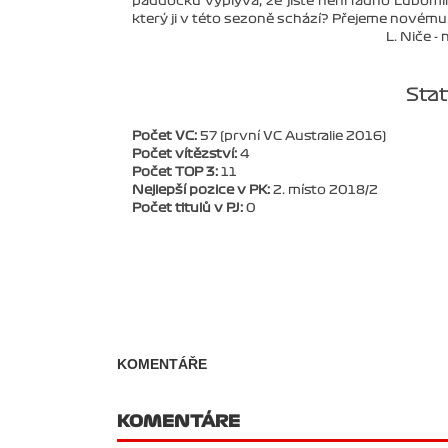
paddocku vyplývá, že jistě není radno Lubomír
který ji v této sezoně schází? Přejeme novému
L. Niče -
Sta
Počet VC:
57 (první VC Australie 2016)
Počet vítězství:
4
Počet TOP 3:
11
Nejlepší pozice v PK:
2. místo 2018/2
Počet titulů v PJ:
0
KOMENTÁŘE
KOMENTÁRE