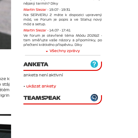
nějaký termín? Díky
Martin Slezar -
19.07 - 19:31
Na SERVERU 2 máte k dispozici upravený
mód, ve Forum je popis a ve Stahuj nový
mód a setup.
Martin Slezar -
14.07 - 17:41
Ve forum je otevřené téma Módu 2026/2 -
tam směřujte vaše názory a připomínky, po
přečtení krátkého příspěvku. Díky
Všechny zprávy
ANKETA
anketa není aktivní
uze k
 stáj
•
ukázat ankety
sátém
igrin
TEAMSPEAK