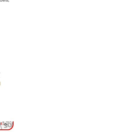
dera,
t: