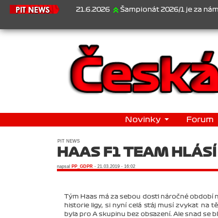
21.6.2026
Šampionát 2026/1 je za námi...1. Jan Veselý , 
Novinky
Forum
PIT NEWS
HAAS F1 TEAM HLÁSÍ 
napsal
PP_GDPR
- 21.03.2019 - 16:02
Tým Haas má za sebou dosti náročné období na 
historie ligy, si nyní celá stáj musí zvykat n
byla pro A skupinu bez obsazení. Ale snad se bl