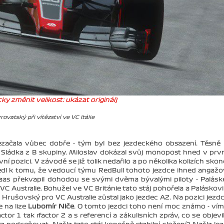
ky změnit velikost: ukázat originál)
yrovatský při vítězství ve VC Itálie
 nezačala vůbec dobře - tým byl bez jezdeckého obsazení. Těsně
 Sládka z B skupiny. Miloslav dokázal svůj monopost hned v prv
ní pozici. V závodě se již tolik nedařilo a po několika kolizích skonč
edl k tomu, že vedoucí týmu RedBull tohoto jezdce ihned angažo
Haas překvapil dohodou se svými dvěma bývalými piloty - Palás
C Australie. Bohužel ve VC Británie tato stáj pohořela a Paláskovi
rušovský pro VC Australie zůstal jako jezdec A2. Na pozici jezd
 na lize
Lubomír Niče
. O tomto jezdci toho není moc známo - vím
actor 1 tak rfactor 2 a s referencí a zákulisních zpráv, co se objevi