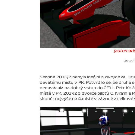
(automatic
První 
Sezona 2016/2 nebyla ideální a dvojice M. Hru
devátému místu v PK. Potvrdilo se, že druhá se
nenavázala na dobrý vstup do ČF1L. Petr Kolá
místě v PK. 2017/2 a dvojice pilotů O. Nigrin a 
skončil nejvýše na 4.místě v závodě a celkově s