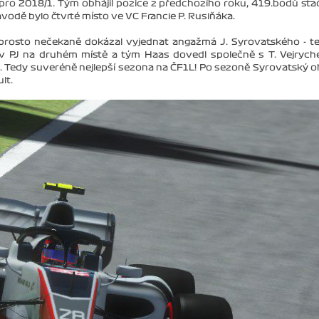
i pro 2018/1. Tým obhájil pozice z předchozího roku, 419.bodů stač
ávodě bylo čtvrté místo ve VC Francie P. Rusiňáka.
aprosto nečekaně dokázal vyjednat angažmá J. Syrovatského - t
l v PJ na druhém místě a tým Haas dovedl společně s T. Vejryc
Tedy suveréně nejlepší sezona na ČF1L! Po sezoně Syrovatský oh
lt.