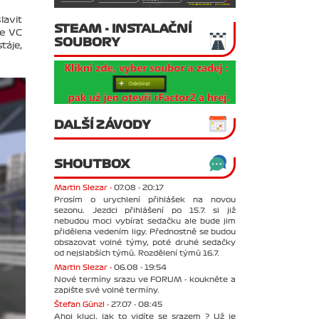
lavit
STEAM - INSTALAČNÍ
ve VC
SOUBORY
táje,
DALŠÍ ZÁVODY
SHOUTBOX
Martin Slezar -
07.08 - 20:17
Prosím o urychlení přihlášek na novou
sezonu. Jezdci přihlášení po 15.7. si již
nebudou moci vybírat sedačku ale bude jim
přidělena vedením ligy. Přednostně se budou
obsazovat volné týmy, poté druhé sedačky
od nejslabších týmů. Rozdělení týmů 16.7.
Martin Slezar -
06.08 - 19:54
Nové termíny srazu ve FORUM - koukněte a
zapište své volné termíny.
Štefan Günzl -
27.07 - 08:45
Ahoj kluci, jak to vidíte se srazem ? Už je