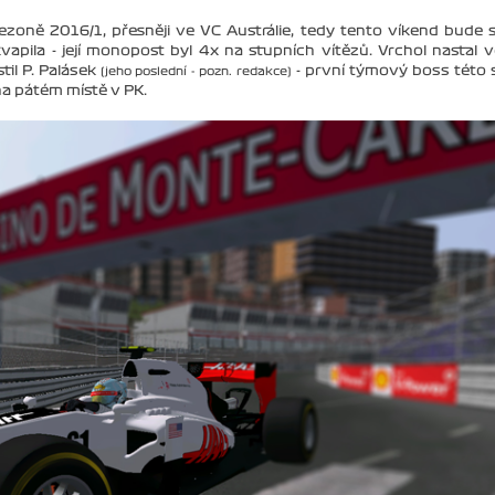
oně 2016/1, přesněji ve VC Austrálie, tedy tento víkend bude s
kvapila - její monopost byl 4x na stupních vítězů. Vrchol nastal 
til P. Palásek
- první týmový boss této s
(jeho poslední - pozn. redakce)
 na pátém místě v PK.