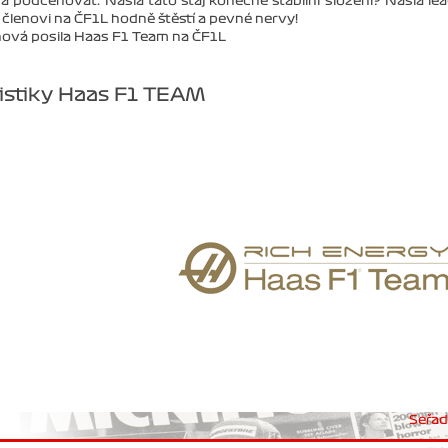
a podceňovat. Našla tato stáj konečně stabilní složení? Našla lea
 členovi na ČF1L hodně štěstí a pevné nervy!
 nová posila Haas F1 Team na ČF1L
tistiky Haas F1 TEAM
Seřadi