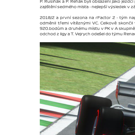
P. Rusiňák a P. Řehák byli obsazeni jako jezdc
zajištění sedmého místa - nejlepší výsledek v z
2018/2 a první sezona na rFactor 2 - tým n
odměnil třemi vítěznými VC. Celkově skonči
920.bodům a druhému místu v PK v A skupině. 
odchod z ligy a T. Vejrych odešel do týmu Renau