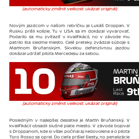
(automaticky změnit velikost: ukázat originál)
Novým jazdcom v našom rebríčku je Lukáš Droppan. V
Rusku prišli kolízie. Tu v USA sa im dokázal vyvarovať.
Podarilo sa mu zvíťaziť v kvalifikácií, no v závode mu
patrilo iba siedme miesto. Celé preteky zvádzal súboje s
Martinom Bruňanským. Skvelou defenzívnou jazdou
dokázal udržať pilota Mercedesu za sebou.
(automaticky změnit velikost: ukázat originál)
Posledným v najlepšej desiatke je Martin Bruňanský. V
kvalifikácií obsadil slušné piate miesto. V závode bojoval
s Droppanom, kde si však počínal aj nedovolene a o pilota
Toro Rosso sa oprel. Do cieľa prišiel šiesty, no penalizácie