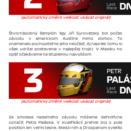
(automaticky změnit velikost: ukázat originál)
Štvornásobný šampión ligy Jiří Syrovatský bol počas
závodu v americkom Austine mimo domov. To
znamenalo pochopiteľne jeho neúčasť. Aj napriek tomu si
však udržal postavenie v najlepšej trojici. V Mexiku ho
opäť očakávame na stupienku najvyššom.
(automaticky změnit velikost: ukázat originál)
Za smoliara nedeľného závodu môžeme definitívne
označiť Petra Paláska. V kvalifikácií prehral boj o pole
position len veľmi tesne. Medzi ním a Droppanom svietilo