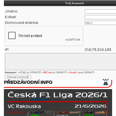
Tvůj komentář
Jméno:
E-Mail:
Domovská stránka:
IP:
216.73.216.183
Nastavení:
• HTML je VYPNUTÉ •
BBCode
je ZAPNUTÝ •
Smajlíci
jsou ZAPNUTI
PŘEDZÁVODNÍ INFO