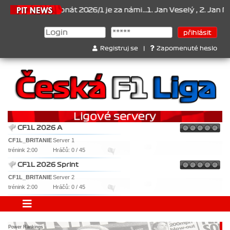
mpionát 2026/1 je za námi...1. Jan Veselý , 2. Jan Nováček , 3. Ja
Registruj se
|
Zapomenuté heslo
CF1L 2026 A
CF1L_BRITANIE
Server 1
trénink 2:00
Hráčů: 0 / 45
CF1L 2026 Sprint
CF1L_BRITANIE
Server 2
trénink 2:00
Hráčů: 0 / 45
Power Rankings