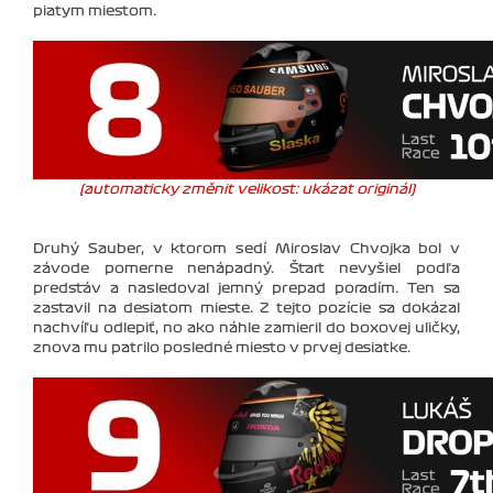
piatym miestom.
(automaticky změnit velikost: ukázat originál)
Druhý Sauber, v ktorom sedí Miroslav Chvojka bol v
závode pomerne nenápadný. Štart nevyšiel podľa
predstáv a nasledoval jemný prepad poradím. Ten sa
zastavil na desiatom mieste. Z tejto pozície sa dokázal
nachvíľu odlepiť, no ako náhle zamieril do boxovej uličky,
znova mu patrilo posledné miesto v prvej desiatke.