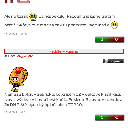
Ale no taaak
Už nešpekuluj, každému je jasné, že tam
patríš. Skôr ja sa z tade za chvíľu poberiem kade ľahšie
27.10.2018 - 10:40
1
0
#1 od
PP_GDPR
Nemůžu být 3. v žebříčku, když jsem 12 v celkové klasifikaci.
Navíc výsledky hovoří ještě hůř... Poslední 3 závody - pentle a
2x DNF. Měl bych bý úplně mimo TOP 10.
27.10.2018 - 10:21
0
-2