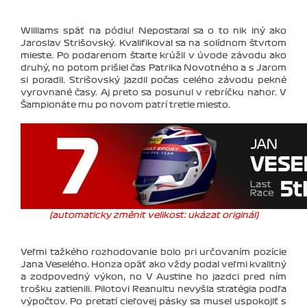
Williams späť na pódiu! Nepostaral sa o to nik iný ako
Jaroslav Strišovský. Kvalifikoval sa na solídnom štvrtom
mieste. Po podarenom štarte krúžil v úvode závodu ako
druhý, no potom prišiel čas Patrika Novotného a s Jarom
si poradil. Strišovský jazdil počas celého závodu pekné
vyrovnané časy. Aj preto sa posunul v rebríčku nahor. V
Šampionáte mu po novom patrí tretie miesto.
(automaticky změnit velikost: ukázat originál)
Veľmi ťažkého rozhodovanie bolo pri určovaním pozície
Jana Veselého. Honza opäť ako vždy podal veľmi kvalitný
a zodpovedný výkon, no V Austine ho jazdci pred ním
trošku zatienili. Pilotovi Reanultu nevyšla stratégia podľa
výpočtov. Po preťatí cieľovej pásky sa musel uspokojiť s