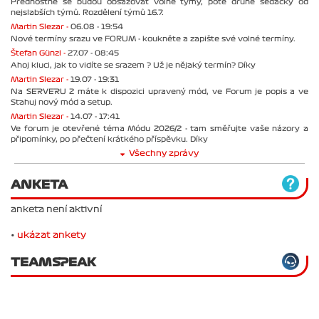
Přednostně se budou obsazovat volné týmy, poté druhé sedačky od
nejslabších týmů. Rozdělení týmů 16.7.
Martin Slezar -
06.08 - 19:54
Nové termíny srazu ve FORUM - koukněte a zapište své volné termíny.
Štefan Günzl -
27.07 - 08:45
Ahoj kluci, jak to vidíte se srazem ? Už je nějaký termín? Díky
Martin Slezar -
19.07 - 19:31
Na SERVERU 2 máte k dispozici upravený mód, ve Forum je popis a ve
Stahuj nový mód a setup.
Martin Slezar -
14.07 - 17:41
Ve forum je otevřené téma Módu 2026/2 - tam směřujte vaše názory a
připomínky, po přečtení krátkého příspěvku. Díky
Všechny zprávy
ANKETA
anketa není aktivní
•
ukázat ankety
TEAMSPEAK