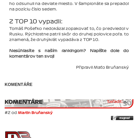
ho odsunuli na deviate miesto. V šampionáte sa prepadol
na pozíciu číslo sedem.
Z TOP 10 vypadli:
Tomáš Pošefko nedokázal zopakovať to, čo predviedol v
Rusku. Rýchlostne patril skôr do druhej polovice poľa. to
znamená, že druhýkrát vypadáva z TOP 10.
Nesúhlasíte s naším rankingom? Napíšte dole do
komentárov ten svoj!
Připravil Maťo Bruňanský
KOMENTÁŘE
KOMENTÁRE
Seřadit:
#2 od
Martin Bruňanský