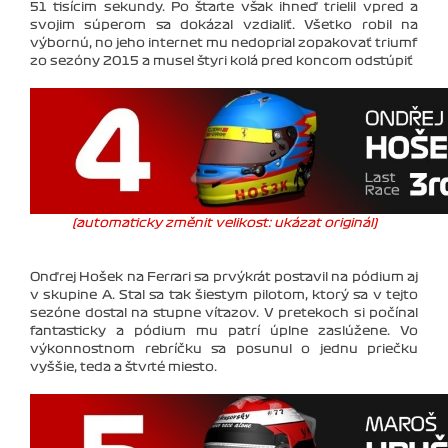
51 tisícim sekundy. Po štarte však ihneď trielil vpred a
svojim súperom sa dokázal vzdialiť. Všetko robil na
výbornú, no jeho internet mu nedoprial zopakovať triumf
zo sezóny 2015 a musel štyri kolá pred koncom odstúpiť
(automaticky změnit velikost: ukázat originál)
Onďrej Hošek na Ferrari sa prvýkrát postavil na pódium aj
v skupine A. Stal sa tak šiestym pilotom, ktorý sa v tejto
sezóne dostal na stupne víťazov. V pretekoch si počínal
fantasticky a pódium mu patrí úplne zaslúžene. Vo
výkonnostnom rebríčku sa posunul o jednu priečku
vyššie, teda a štvrté miesto.