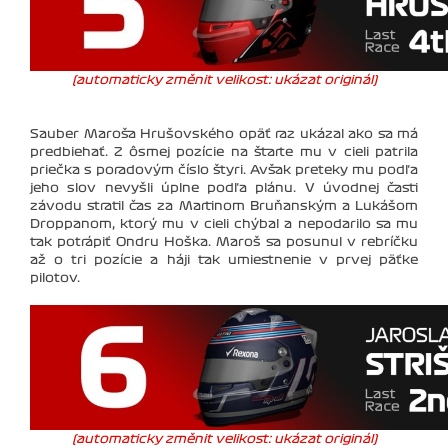
(automaticky změnit velikost: ukázat originál)
Sauber Maroša Hrušovského opäť raz ukázal ako sa má
predbiehať. Z ôsmej pozície na štarte mu v cieli patrila
priečka s poradovým číslo štyri. Avšak preteky mu podľa
jeho slov nevyšli úplne podľa plánu. V úvodnej časti
závodu stratil čas za Martinom Bruňanským a Lukášom
Droppanom, ktorý mu v cieli chýbal a nepodarilo sa mu
tak potrápiť Ondru Hoška. Maroš sa posunul v rebríčku
až o tri pozície a háji tak umiestnenie v prvej päťke
pilotov.
(automaticky změnit velikost: ukázat originál)