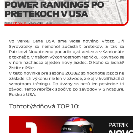
POWER RANKINGS PO
PRETEKOCH V USA
napsal
PP_GDPR
- 25.10.2018 - 15:43
Vo Veľkej Cene USA sme videli nového vítaza. Jiří
Syrovatský sa nemohol zúčastniť pretekov, a tak sa
Patrikovi Novotnému podarilo ujať vedenia v šamionáte
a taktiež aj v našom výkonnostnom rebríčku. Rovnako sa
v ňom nachádza aj jeden nový jazdec. O koho sa jedná?
Zistíte nižšie.
V tejto novinke pre sezónu 2018/2 sa hodnotia jazdci na
základe ich výkonu nie len v závode, ale aj v kvalifikácií či
samotnom tréningu. Do úvahy sa berú len posledné tri
závod. Tento rebríček spočíva zo závodov v Singapure,
Rusku a USA.
Tohtotýždňová TOP 10: