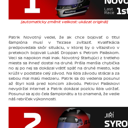
(automaticky změnit velikost: ukázat originál)
Patrik Novotný vedel, že ak chce bojovať o titul
šampióna musí v Texase zvíťaziť. Kvalifikácia
predpovedala skôr situáciu, v ktorej by o víťazstvo v
pretekoch bojovali Lukáš Droppan s Petrom Paláskom.
Veci sa napokon mali inak. Novotný štartujúci z tretieho
miesta sa ihneď dostal na druhé. Prišla menšia chybička
no aj po nej sa dokázal vrátiť späť na druhé miesto, kde
krúžil v podstate celý závod. Na lídra závodu strácal a za
sebou mal malú medzeru. Patrik sa do vedenia posunul
až štyri kolá pred koncom závodu. Petrovi Paláskovi
nevydržal internet a Patrik dokázal pozíciu lídra udržať.
Posunul sa aj do čela šampionátu a to znamená, že vedie
náš rebríček výkonnosti.