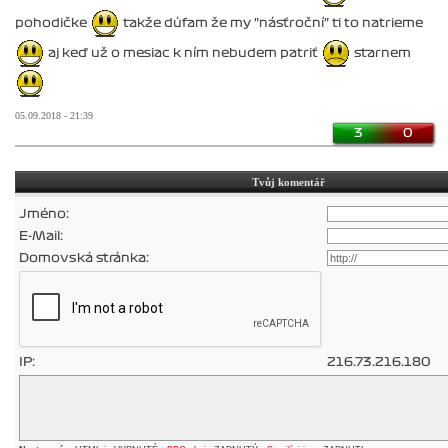
pohodičke
takže dúfam že my "násťroční" ti to natrieme
aj keď už o mesiac k ním nebudem patriť
starnem
05.09.2018 - 21:39
3
0
Tvůj komentář
Jméno:
E-Mail:
Domovská stránka:
IP:
216.73.216.180