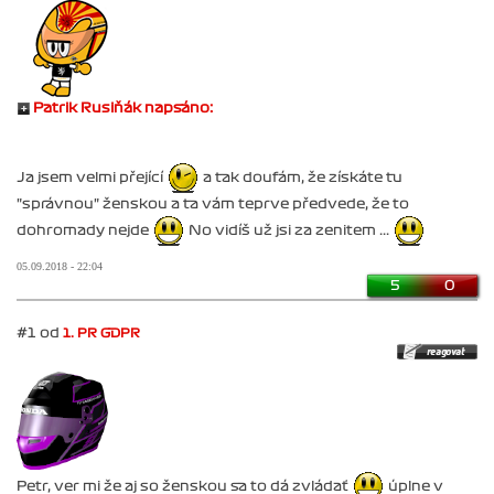
Patrik Rusiňák napsáno:
Ja jsem velmi přející
a tak doufám, že získáte tu
"správnou" ženskou a ta vám teprve předvede, že to
dohromady nejde
No vidíš už jsi za zenitem ...
05.09.2018 - 22:04
5
0
#1 od
1. PR GDPR
Petr, ver mi že aj so ženskou sa to dá zvládať
úplne v