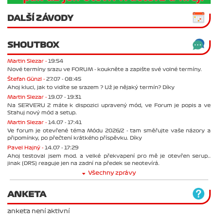
DALŠÍ ZÁVODY
SHOUTBOX
Martin Slezar -
19:54
Nové termíny srazu ve FORUM - koukněte a zapište své volné termíny.
Štefan Günzl -
27.07 - 08:45
Ahoj kluci, jak to vidíte se srazem ? Už je nějaký termín? Díky
Martin Slezar -
19.07 - 19:31
Na SERVERU 2 máte k dispozici upravený mód, ve Forum je popis a ve
Stahuj nový mód a setup.
Martin Slezar -
14.07 - 17:41
Ve forum je otevřené téma Módu 2026/2 - tam směřujte vaše názory a
připomínky, po přečtení krátkého příspěvku. Díky
Pavel Hajný -
14.07 - 17:29
Ahoj testoval jsem mod. a velké překvapení pro mě je otevřen serup..
jinak (DRS) reaguje jen na zadní na předek se neotevírá.
Všechny zprávy
ANKETA
anketa není aktivní