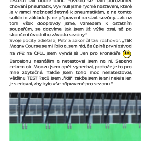
testech tak dobře dařit. Povedlo se nám porozumět
chování pneumatik, vyvinuli jsme rychlé nastavení, které
je v rámci možností šetrné k pneumatikám, a na tomto
solidním základu jsme připraveni na start sezóny. Jak na
tom však doopravdy jsme, vzhledem k ostatním
soupeřům, se dozvíme, jak jsem již výše psal, až po
skončení úvodního závodu sezóny.‘‘
Svoje pocity zdieľal aj Petr a zakončil tak rozhovor.
‚‚Tak
Magny Course se mi líbilo a jsem rád, že úplně první závod
na rF2 na ČF1L jsem vyhrál já! Jen pro kronikáře
Barcelonu nesnáším a netestoval jsem na ní. Sepang
celkem ok. Monzu jsem opět vynechal, protože je to pro
mne zbytečné. Takže jsem toho moc nenatestoval,
většinu TEST Raců jsem „řídil“, takže jsem je ani nejel a jen
je sledoval, aby bylo vše připravené pro sezonu.‘‘