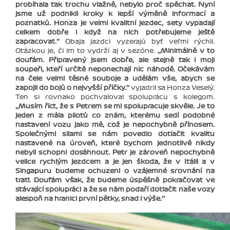
probíhala tak trochu vlažně, nebylo proč spěchat. Nyní
jsme už podnikli kroky k lepší výměně informací a
poznatků. Honza je velmi kvalitní jezdec, sety vypadají
celkem dobře i když na nich potřebujeme ještě
zapracovat.‘‘
Obaja jazdci vyzerajú byť veľmi rýchli.
Otázkou je, či im to vydrží aj v sezóne.
‚‚Minimálně v to
doufám. Připravený jsem dobře, ale stejně tak i moji
soupeři, kteří určitě neponechají nic náhodě. Očekávám
na čele velmi těsné souboje a udělám vše, abych se
zapojil do bojů o nejvyšší příčky.‘‘
vyjadril sa Honza Veselý.
Ten si rovnako pochvaloval spoluprácu s kolegom.
‚‚Musím říct, že s Petrem se mi spolupracuje skvěle. Je to
jeden z mála pilotů co znám, kterému sedí podobné
nastavení vozu jako mě, což je nepochybně přínosem.
Společnými silami se nám povedlo dotlačit kvalitu
nastavené na úroveň, které bychom jednotlivě nikdy
nebyli schopni dosáhnout. Petr je zároveň nepochybně
velice rychlým jezdcem a je jen škoda, že v Itálii a v
Singapuru budeme ochuzeni o vzájemné srovnání na
trati. Doufám však, že budeme úspěšně pokračovat ve
stávající spolupráci a že se nám podaří dotlačit naše vozy
alespoň na hranici první pětky, snad i výše.‘‘