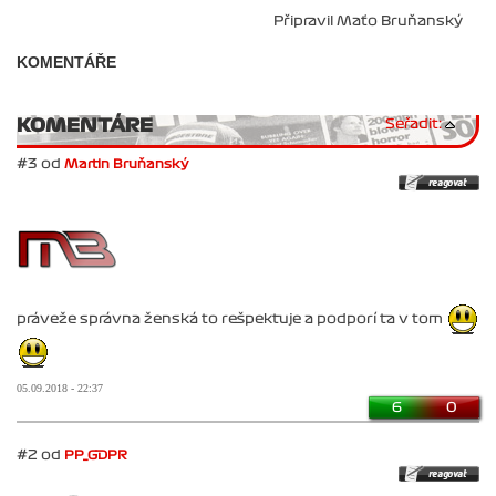
Připravil Maťo Bruňanský
KOMENTÁŘE
KOMENTÁRE
Seřadit:
#3 od
Martin Bruňanský
práveže správna ženská to rešpektuje a podporí ťa v tom
05.09.2018 - 22:37
6
0
#2 od
PP_GDPR