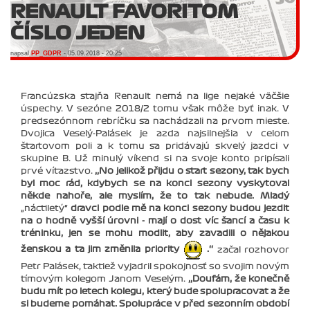
RENAULT FAVORITOM
ČÍSLO JEDEN
napsal
PP_GDPR
- 05.09.2018 - 20:25
Francúzska stajňa Renault nemá na lige nejaké väčšie
úspechy. V sezóne 2018/2 tomu však môže byť inak. V
predsezónnom rebríčku sa nachádzali na prvom mieste.
Dvojica Veselý-Palásek je azda najsilnejšia v celom
štartovom poli a k tomu sa pridávajú skvelý jazdci v
skupine B. Už minulý víkend si na svoje konto pripísali
prvé víťazstvo.
‚‚No jelikož přijdu o start sezony, tak bych
byl moc rád, kdybych se na konci sezony vyskytoval
někde nahoře, ale myslím, že to tak nebude. Mladý
„náctiletý“
dravci podle mě na konci sezony budou jezdit
na o hodně vyšší úrovni - mají o dost víc šancí a času k
tréninku, jen se mohu modlit, aby zavadili o nějakou
ženskou a ta jim změnila priority
.‘‘
začal rozhovor
Petr Palásek, taktiež vyjadril spokojnosť so svojim novým
tímovým kolegom Janom Veselým.
‚‚Doufám, že konečně
budu mít po letech kolegu, který bude spolupracovat a že
si budeme pomáhat. Spolupráce v před sezonním období