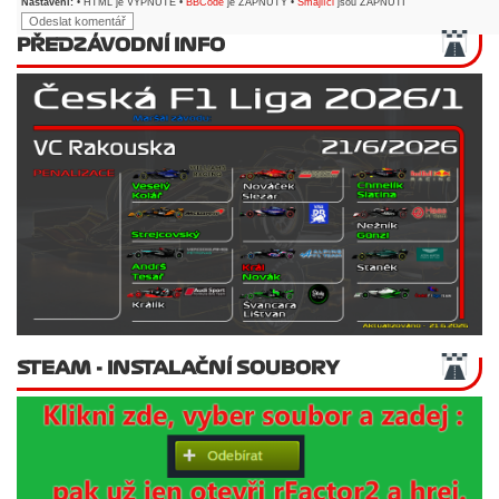
Nastavení:
• HTML je VYPNUTÉ •
BBCode
je ZAPNUTÝ •
Smajlíci
jsou ZAPNUTI
PŘEDZÁVODNÍ INFO
STEAM - INSTALAČNÍ SOUBORY