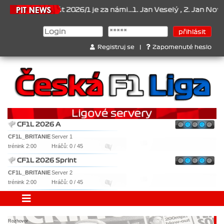
ionát 2026/1 je za námi...1. Jan Veselý , 2. Jan Nováček , 3. Jakub
Registruj se
|
Zapomenuté heslo
CF1L 2026 A
CF1L_BRITANIE
Server 1
trénink 2:00
Hráčů: 0 / 45
CF1L 2026 Sprint
CF1L_BRITANIE
Server 2
trénink 2:00
Hráčů: 0 / 45
Rozhovor