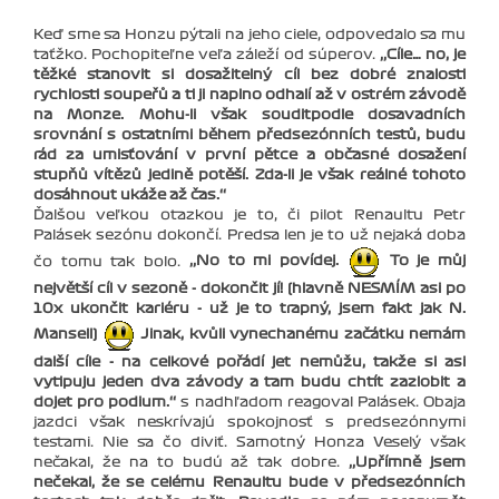
Keď sme sa Honzu pýtali na jeho ciele, odpovedalo sa mu
ťaťžko. Pochopiteľne veľa záleží od súperov.
‚‚Cíle… no, je
těžké stanovit si dosažitelný cíl bez dobré znalosti
rychlosti soupeřů a ti ji naplno odhalí až v ostrém závodě
na Monze. Mohu-li však souditpodle dosavadních
srovnání s ostatními během předsezónních testů, budu
rád za umisťování v první pětce a občasné dosažení
stupňů vítězů jedině potěší. Zda-li je však reálné tohoto
dosáhnout ukáže až čas.‘‘
Ďalšou veľkou otazkou je to, či pilot Renaultu Petr
Palásek sezónu dokončí. Predsa len je to už nejaká doba
čo tomu tak bolo.
‚‚No to mi povídej.
To je můj
největší cíl v sezoně - dokončit jí! (hlavně NESMÍM asi po
10x ukončit kariéru - už je to trapný, jsem fakt jak N.
Mansell)
Jinak, kvůli vynechanému začátku nemám
další cíle - na celkové pořádí jet nemůžu, takže si asi
vytipuju jeden dva závody a tam budu chtít zazlobit a
dojet pro podium.‘‘
s nadhľadom reagoval Palásek. Obaja
jazdci však neskrívajú spokojnosť s predsezónnymi
testami. Nie sa čo diviť. Samotný Honza Veselý však
nečakal, že na to budú až tak dobre.
‚‚Upřímně jsem
nečekal, že se celému Renaultu bude v předsezónních