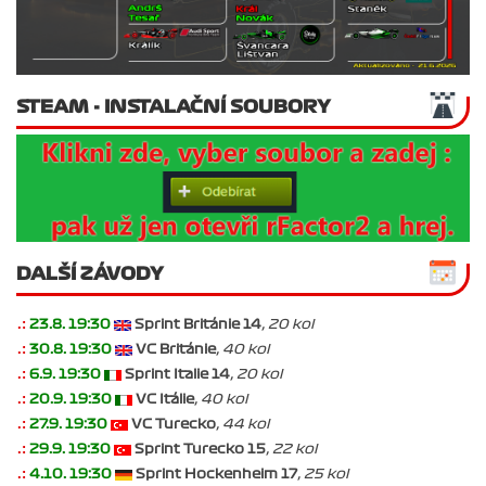
STEAM - INSTALAČNÍ SOUBORY
DALŠÍ ZÁVODY
.:
23.8. 19:30
Sprint Británie 14
, 20 kol
.:
30.8. 19:30
VC Británie
, 40 kol
.:
6.9. 19:30
Sprint Italie 14
, 20 kol
.:
20.9. 19:30
VC Itálie
, 40 kol
.:
27.9. 19:30
VC Turecko
, 44 kol
.:
29.9. 19:30
Sprint Turecko 15
, 22 kol
.:
4.10. 19:30
Sprint Hockenheim 17
, 25 kol