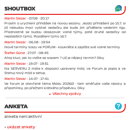
SHOUTBOX
Martin Slezar -
07.08 - 20:17
Prosím o urychlení přihlášek na novou sezonu. Jezdci přihlášení po 15.7. si
již nebudou moci vybírat sedačku ale bude jim přidělena vedením ligy.
Přednostně se budou obsazovat volné týmy, poté druhé sedačky od
nejslabších týmů. Rozdělení týmů 16.7.
Martin Slezar -
06.08 - 19:54
Nové termíny srazu ve FORUM - koukněte a zapište své volné termíny.
Štefan Günzl -
27.07 - 08:45
Ahoj kluci, jak to vidíte se srazem ? Už je nějaký termín? Díky
Martin Slezar -
19.07 - 19:31
Na SERVERU 2 máte k dispozici upravený mód, ve Forum je popis a ve
Stahuj nový mód a setup.
Martin Slezar -
14.07 - 17:41
Ve forum je otevřené téma Módu 2026/2 - tam směřujte vaše názory a
připomínky, po přečtení krátkého příspěvku. Díky
Všechny zprávy
ANKETA
anketa není aktivní
•
ukázat ankety