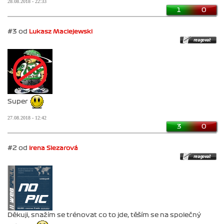
28.08.2018 - 22:33
1
0
#3 od
Lukasz Maciejewski
Super
27.08.2018 - 12:42
3
0
#2 od
Irena Slezarová
Děkuji, snažím se trénovat co to jde, těším se na společný