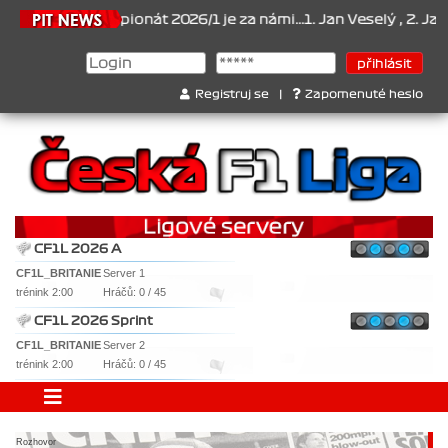
2026
Šampionát 2026/1 je za námi...1. Jan Veselý , 2. Jan Nováček
Registruj se
|
Zapomenuté heslo
CF1L 2026 A
CF1L_BRITANIE
Server 1
trénink 2:00
Hráčů: 0 / 45
CF1L 2026 Sprint
CF1L_BRITANIE
Server 2
trénink 2:00
Hráčů: 0 / 45
Rozhovor