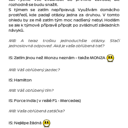
rozhodně se budu snažit.
S týmem se zatím nepřipravuji. Využívám domácího
prostředí, kde padají otázky jedna za druhou. V tomto
ohledu by ze mě zatím tým moc nadšený nebyl. Hodlám
se ale k týmové přípravě připojit po zvládnutí základních
návyků.
MB: A teraz trošku jednoduchšie otázky. Stačí
jednoslovná odpoveď. Aká je vaša obľúbená trať?
IS: Zatím jinou než Monzu neznám – takže MONZA
MB: Váš obľúbený jazdec?
IS: Hamilton
MB: Váš obľúbený tím?
IS: Force India ( v reálé F1 - Mercedes)
MB: Vaša obľúbená zatáčka?
IS: Nejlépe žádná