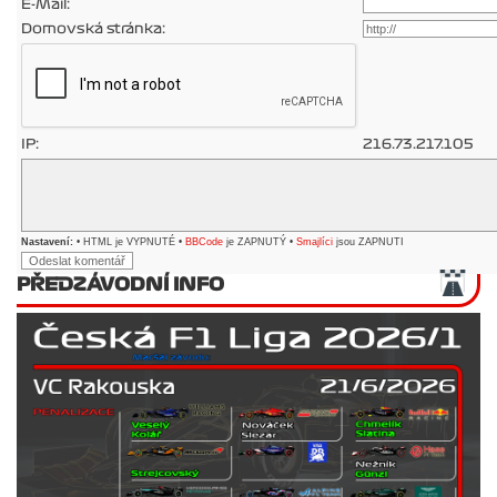
E-Mail:
Domovská stránka:
IP:
216.73.217.105
Nastavení:
• HTML je VYPNUTÉ •
BBCode
je ZAPNUTÝ •
Smajlíci
jsou ZAPNUTI
PŘEDZÁVODNÍ INFO