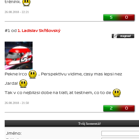
trénink.
26.08.2018 - 22:21
5
0
#1 od
1. Ladislav Skřišovský
Pekne Irco
.. Perspektivu vidime, casy mas lepsi nez
Jarda!
Tak v co nejblizsi dobe na trati, at testnem, co to de
26.08.2018 - 21:50
2
0
Tvůj komentář
Jméno: