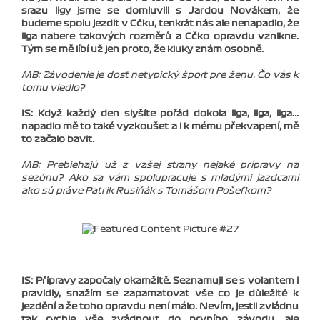
srazu ligy jsme se domluvili s Jardou Novákem, že
budeme spolu jezdit v Cčku, tenkrát nás ale nenapadlo, že
liga nabere takových rozměrů a Cčko opravdu vznikne.
Tým se mě líbí už jen proto, že kluky znám osobně.
MB: Závodenie je dosť netypický šport pre ženu. Čo vás k
tomu viedlo?
IS: Když každý den slyšíte pořád dokola liga, liga, liga...
napadlo mě to také vyzkoušet a i k mému překvapení, mě
to začalo bavit.
MB: Prebiehajú už z vašej strany nejaké prípravy na
sezónu? Ako sa vám spolupracuje s mladými jazdcami
ako sú práve Patrik Rusiňák s Tomášom Pošefkom?
IS: Přípravy započaly okamžitě. Seznamuji se s volantem i
pravidly, snažím se zapamatovat vše co je důležité k
jezdění a že toho opravdu není málo. Nevím, jestli zvládnu
tak rychle vše zvádnout do prvního závodu, ale