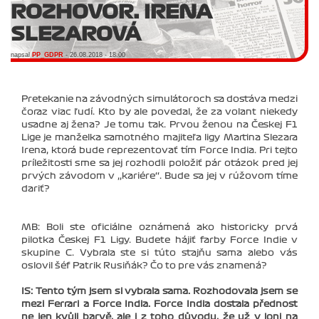
ROZHOVOR: IRENA
SLEZAROVÁ
napsal
PP_GDPR
- 26.08.2018 - 18:00
Pretekanie na závodných simulátoroch sa dostáva medzi
čoraz viac ľudí. Kto by ale povedal, že za volant niekedy
usadne aj žena? Je tomu tak. Prvou ženou na Českej F1
Lige je manželka samotného majiteľa ligy Martina Slezara
Irena, ktorá bude reprezentovať tím Force India. Pri tejto
príležitosti sme sa jej rozhodli položiť pár otázok pred jej
prvých závodom v ‚‚kariére‘‘. Bude sa jej v rúžovom tíme
dariť?
MB: Boli ste oficiálne oznámená ako historicky prvá
pilotka Českej F1 Ligy. Budete hájiť farby Force Indie v
skupine C. Vybrala ste si túto stajňu sama alebo vás
oslovil šéf Patrik Rusiňák? Čo to pre vás znamená?
IS: Tento tým jsem si vybrala sama. Rozhodovala jsem se
mezi Ferrari a Force India. Force India dostala přednost
ne jen kvůli barvě, ale i z toho důvodu, že už v loni na