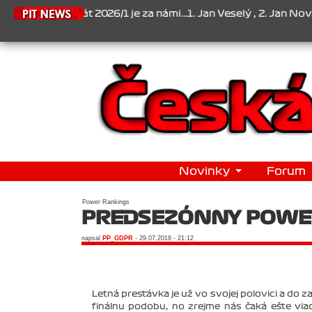
mpionát 2026/1 je za námi...1. Jan Veselý , 2. Jan Nováček , 3. Jak
Novinky
Forum
Power Rankings
PREDSEZÓNNY POWE
napsal
PP_GDPR
- 29.07.2018 - 21:12
Letná prestávka je už vo svojej polovici a do 
finálnu podobu, no zrejme nás čaká ešte via