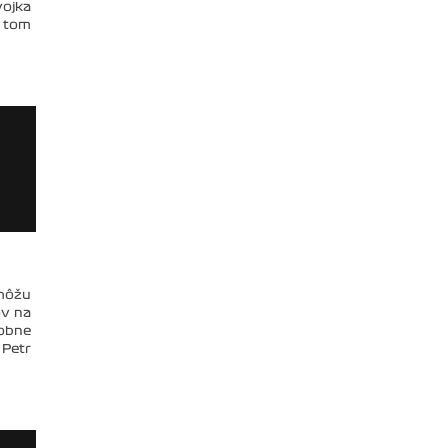
vojka
a tom
 môžu
ov na
dobne
 Petr