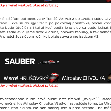
ky změnit velikost: ukázat originál)
ním. Šéfom bol menovaný Tomáš Vejrych a do svojich radov si v
ého. Jirka sa do ligy vracia po polročnej prestávke, počas ktor
ta bude útočiť na titul aj keď podľa jeho slov sa bude jednať 
ša zatiaľ evidujeme skôr v druhej polovici tabuľky, a tak nem
á. V predchádzajúcom ročníku bol ale suverénne jazdcom A2.
ky změnit velikost: ukázat originál)
avdepodobne bude prvé husle hrať tímová ,,dvojka´´. Maro
urenčnej ligy Miroslav Chvojka. Všetko nasvedčuje tomu, že Mir
a stane jeho cieľom. Na trati naozaj lieta a pred sezónou ho m