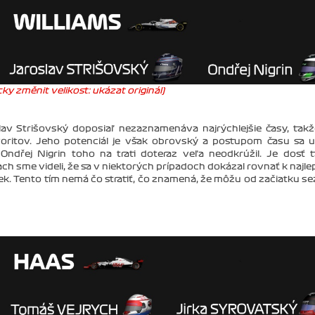
ky změnit velikost: ukázat originál)
lav Strišovský doposiaľ nezaznamenáva najrýchlejšie časy, tak
oritov. Jeho potenciál je však obrovský a postupom času sa u
Ondřej Nigrin toho na trati doteraz veľa neodkrúžil. Je dosť 
 sme videli, že sa v niektorých prípadoch dokázal rovnať k najle
iek. Tento tím nemá čo stratiť, čo znamená, že môžu od začiatku s