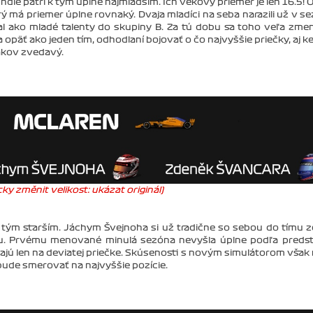
ie patrí k tým úplne najmladším. Ich vekový priemer je len 16.5! O 
ý má priemer úplne rovnaký. Dvaja mladíci na seba narazili už v s
ral ako mladé talenty do skupiny B. Za tú dobu sa toho veľa zmen
a opäť ako jeden tím, odhodlaní bojovať o čo najvyššie priečky, aj k
ákov zvedavý.
ky změnit velikost: ukázat originál)
tým starším. Jáchym Švejnoha si už tradične so sebou do tímu z
ru. Prvému menované minulá sezóna nevyšla úplne podľa preds
ajú len na deviatej priečke. Skúsenosti s novým simulátorom však
bude smerovať na najvyššie pozície.