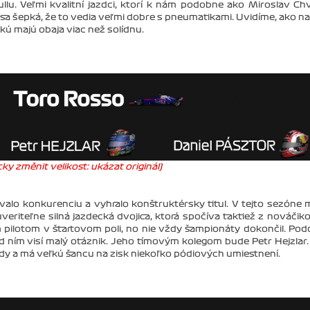
lu. Veľmi kvalitní jazdci, ktorí k nám podobne ako Miroslav Ch
 sa šepká, že to vedia veľmi dobre s pneumatikami. Uvidíme, ako n
kú majú obaja viac než solídnu.
ky změnit velikost: ukázat originál)
alo konkurenciu a vyhralo konštruktérsky titul. V tejto sezóne
riteľne silná jazdecká dvojica, ktorá spočíva taktiež z nováčik
ím pilotom v štartovom poli, no nie vždy šampionáty dokončil. Po
ad ním visí malý otáznik. Jeho tímovým kolegom bude Petr Hejzlar.
ody a má veľkú šancu na zisk niekoľko pódiových umiestnení.