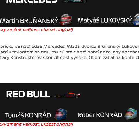
ky změnit velikost: ukázat originál)
bríčku sa nachádza Mercedes. Mladá dvojica Bruňanský-Lukovs
atrí k favoritom na titul, tak sú stále dosť dobrí na to, aby dochádz
oháry Konštruktérov skončiť dosť vysoko. Obom zatiaľ na konte 
ky změnit velikost: ukázat originál)