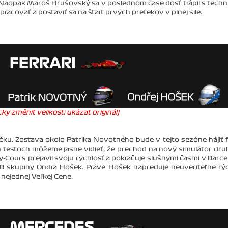
 Naopak Maroš Hrušovský sa v poslednom čase dosť trápil s techn
acovať a postaviť sa na štart prvých pretekov v plnej sile.
ky změnit velikost: ukázat originál)
ku. Zostava okolo Patrika Novotného bude v tejto sezóne hájiť 
 testoch môžeme jasne vidieť, že prechod na nový simulátor dr
Cours prejavil svoju rýchlosť a pokračuje slušnými časmi v Barce
B skupiny Ondra Hošek. Práve Hošek napreduje neuveriteľne rý
nejednej Veľkej Cene.