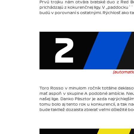
Prvú trojku nám otvára bratské duo z Red Bul
prichádzajú z kokurenčnej ligy. V ,,paddocku´´
budú v porovnaní s ostatnými. Rýchlosť ako ta
(automatic
Toro Rosso v minulom ročník totálne deklasov
mať aspoň v skupine A podobné ambície. Neuve
našej lige. Danko Pásztor je azda najrýchlejš
tomu bolo aj tento rok u konkurencií, a tak n
bude taktiež dozaista zbierať veľmi dôležité b