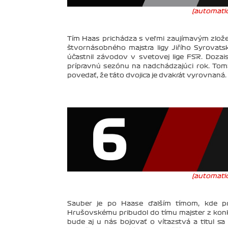
(automatic
Tím Haas prichádza s veľmi zaujímavým zlože
štvornásobného majstra ligy Jiřího Syrovatsk
účastnil závodov v svetovej lige FSR. Dozais
prípravnú sezónu na nadchádzajúci rok. Tomá
povedať, že táto dvojica je dvakrát vyrovnan
(automatic
Sauber je po Haase ďalším tímom, kde pr
Hrušovskému pribudol do tímu majster z konk
bude aj u nás bojovať o víťazstvá a titul s