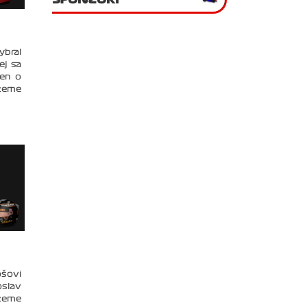
ybral
ej sa
len o
ôžeme
šovi
oslav
ôžeme