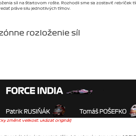
oženia síl na štartovom rošte. Rozhodli sme sa zostaviť rebríček t
dať práve silu jednotlivých tímov.
ónne rozloženie síl
ky změnit velikost: ukázat originál)