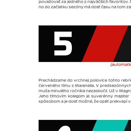
považovať za jedného z najväčších favoritov.
no do začiatku sezóny má dosť času na tom zapr
(automatic
Prechádzame do vrchnej polovice tohto rebríč
červeného tímu z Maranella. V predsezónnych
muža minulého ročníka nezaskočil. Už v Magny-
Jeho tímovím kolegom je suverénny majster 
spôsobom a je dosť možné, že opäť prekvapí v 