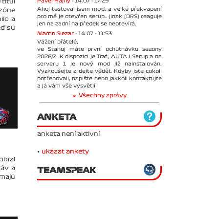
Pavel Hajný -
14.07 - 17:29
titul
Ahoj testoval jsem mod. a velké překvapení
ezóne
pro mě je otevřen serup.. jinak (DRS) reaguje
ilo a
jen na zadní na předek se neotevírá.
eď sú
Martin Slezar -
14.07 - 11:53
Vážení přátelé,
ve Stahuj máte první ochutnávku sezony
2026/2. K dispozici je Trať, AUTA i Setup a na
serveru 1 je nový mod již nainstalován.
Vyzkoušejte a dejte vědět. Kdyby jste cokoli
potřebovali, napište nebo jakkoli kontaktujte
a já vám vše vysvětlí
Všechny zprávy
ANKETA
anketa není aktivní
•
ukázat ankety
obral
táv a
TEAMSPEAK
 majú