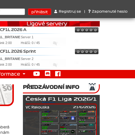
Bull ..... SprintCup - 1. Jan Nováček , 2. Martin Slezar , 3. Roma
Registruj se
|
Zapomenuté heslo
CF1L 2026 A
1L_BRITANIE
Server 1
nink 2:00
Hráčů: 0 / 45
CF1L 2026 Sprint
1L_BRITANIE
Server 2
nink 2:00
Hráčů: 0 / 45
formace
PŘEDZÁVODNÍ INFO
aberá
a nám