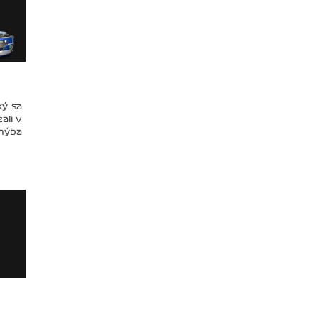
ký sa
ali v
chýba