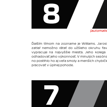
(automatic
Ďalším tímom na zozname je Williams. Jaros
zatiaľ nemožno rátať do užšieho okruhu fav
vypracuje na najvyššie miesta. Jeho kolega 
odhadovať jeho výkonnosť. V minulých sezónach
no postihlo ho aj veľa smoly a menších chybič
pracovať v úplnej pohode.