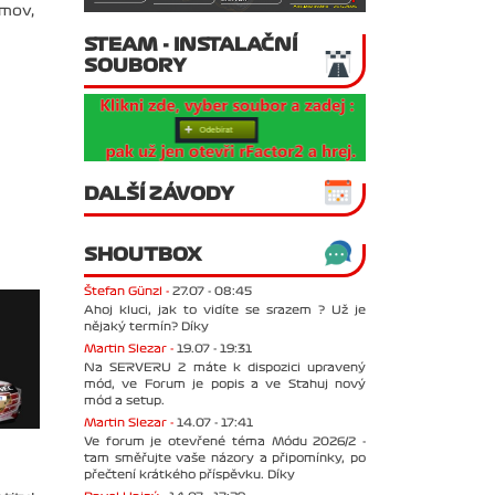
ímov,
STEAM - INSTALAČNÍ
SOUBORY
DALŠÍ ZÁVODY
SHOUTBOX
Štefan Günzl -
27.07 - 08:45
Ahoj kluci, jak to vidíte se srazem ? Už je
nějaký termín? Díky
Martin Slezar -
19.07 - 19:31
Na SERVERU 2 máte k dispozici upravený
mód, ve Forum je popis a ve Stahuj nový
mód a setup.
Martin Slezar -
14.07 - 17:41
Ve forum je otevřené téma Módu 2026/2 -
tam směřujte vaše názory a připomínky, po
přečtení krátkého příspěvku. Díky