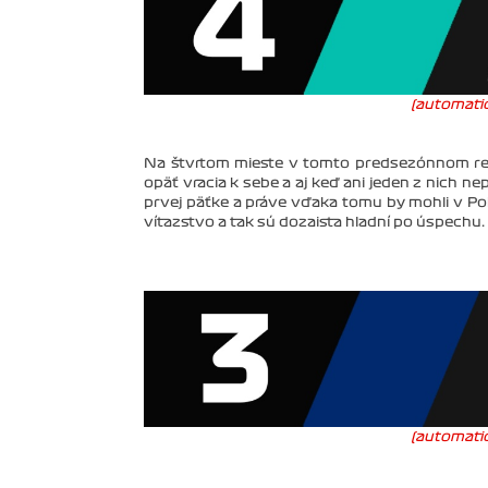
(automatic
Na štvrtom mieste v tomto predsezónnom re
opäť vracia k sebe a aj keď ani jeden z nich nep
prvej päťke a práve vďaka tomu by mohli v P
víťazstvo a tak sú dozaista hladní po úspechu.
(automatic