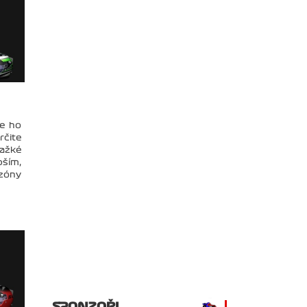
že ho
rčite
ťažké
pším,
ezóny
SPONZOŘI