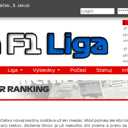
ub Chmelík , Pohár konstruktérů : 1. Ferrari . 2. Williams , 3. Red
CF
tré
CF
tré
Liga
Výsledky
Počasí
Stahuj
In
R RANKING
začiatku novej sezóny zostáva už len mesiac. Mód pomaly ale isto n
cero testov. Zloženie tímov je už niekoľko dní známe a preto s