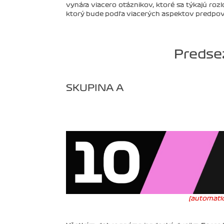
vynára viacero otáznikov, ktoré sa týkajú rozl
ktorý bude podľa viacerých aspektov predpove
Predsez
SKUPINA A
(automatic