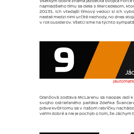
Všetkým dobre známa jazdecká dvojica Force Ind
najmladšieho tímu sa delia s Mercedesom, ktor
2017/1. Ich vtedajší tímový vedúci si ich vyb
nastali medzi nimi určité nezhody, no dnes stoj
v roli ousiderov. Všetci sme na týchto sympať
(automatic
Oranžová zostava McLarenu sa naopak radí k 
svojho ostrieľaného parťáka Zdeňka Švanca
práve kvôli tomu sa v našom rebríčku nachádz
veľmi dobré a nie je pochýb o tom, že Jáchym 