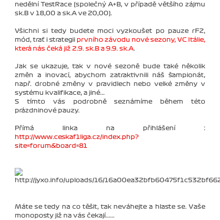
nedělní TestRace (společný A+B, v případě většího zájmu
sk.B v 18,00 a sk.A ve 20,00).
Všichni si tedy budete moci vyzkoušet po pauze rF2,
mód, trať i strategii
prvního závodu nové sezony, VC Itálie,
která nás čeká již 2.9. sk.B a 9.9. sk.A
.
Jak se ukazuje, tak v nové sezoně bude také několik
změn a inovací, abychom zatraktivnili náš šampionát,
např. drobné změny v pravidlech nebo velké změny v
systému kvalifikace, a jiné...
S tímto vás podrobně seznámíme během této
prázdninové pauzy.
Přímá linka na přihlášení :
http://www.ceskaf1liga.cz/index.php?
site=forum&board=81
Máte se tedy na co těšit, tak neváhejte a hlaste se. Vaše
monoposty již na vás čekají......