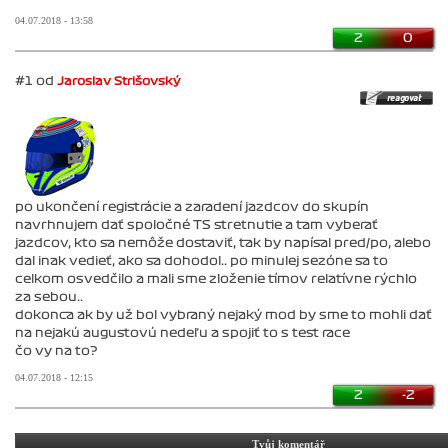
04.07.2018 - 13:58
2
0
#1 od
Jaroslav Strišovský
po ukončení registrácie a zaradení jazdcov do skupín
navrhnujem dať spoločné TS stretnutie a tam vyberať
jazdcov, kto sa nemôže dostaviť, tak by napísal pred/po, alebo
dal inak vedieť, ako sa dohodol.. po minulej sezóne sa to
celkom osvedčilo a mali sme zloženie tímov relatívne rýchlo
za sebou..
dokonca ak by už bol vybraný nejaký mod by sme to mohli dať
na nejakú augustovú nedeľu a spojiť to s test race
čo vy na to?
04.07.2018 - 12:15
2
-2
Tvůj komentář