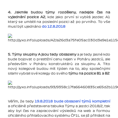
4. Jakmile budou týmy rozděleny, nadejde čas na
vyjednání pozice A2
, kde jako první si vybírá jezdec A1
který se umístil na poslední pozici až po prvního. To vše
musí být ujednáno
do 12.8.2018
5. Týmy skupiny A jsou tedy obsazeny
a je tedy jasné kdo
bude bojovat o prestižní cenu nejen v Poháru jezdců, ale
především v Poháru konstruktérů za skupinu A. Tito
nový kolegové budou mít týden na to, aby společnými
silami vybrali své kolegy do svého
týmu na pozice B1 a B2
Věřím, že tedy
19.8.2018 bude obsazení týmů kompletní
a oficiálně představena tabulka Týmy a jezdci 2018/2, tak
aby byl čas na zapracování výsledků na web a formou
oficiálního přihlašovacího systému ČF1L se již přihlásit na