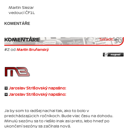
Martin Slezar
vedoucí ČF1L
KOMENTÁŘE
KOMENTÁRE
Seřadit:
#2 od
Martin Bruňanský
Jaroslav Strišovský napsáno:
Jaroslav Strišovský napsáno:
Ja by som to radšej nachal tak, ako to bolo v
predchádzajúcich ročníkoch. Bude viac času na dohodu.
Minulú sezónu sa to riešilo inak asi preto, lebo hneď po
ukončení sezóny sa začínala nová.