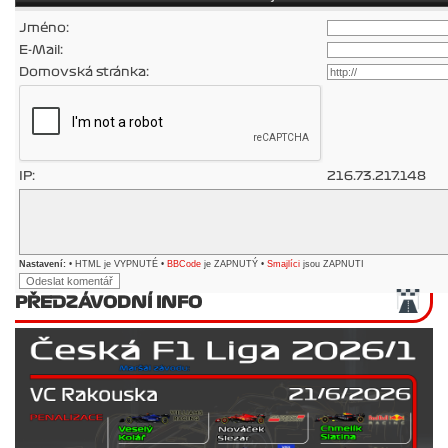
Jméno:
E-Mail:
Domovská stránka:
IP:
216.73.217.148
Nastavení:
• HTML je VYPNUTÉ •
BBCode
je ZAPNUTÝ •
Smajlíci
jsou ZAPNUTI
PŘEDZÁVODNÍ INFO