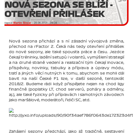
NOVÁ SEZONA SE BLÍŽÍ -
OTEVŘENÍ PŘIHLÁŠEK
napsal
Martin Slezar
- 28.06.2018 - 09:34
Nová sezona přichází a s ní zásadní vývojová změna,
přechod na rFactor 2. Čeká nás tedy otevření přihlášek
do nové sezony, ale také spousta práce a času. Jezdce
čekají tréninky, ladění setupů i volantů, vymýšlení strategií
a na druhé straně vedení a realizační tým čekají inovace,
příspěvky, novinky, tabulky a příprava a úpravy módu,
tratí a jiných věcí nutných k tomu, abychom se mohli dál
bavit na naší České F1 lize, v další sezoně, tentokrát
2018/2. Budeme rádi když přispějete nejen na chod ligy
finančně (poplatky LT, chod serverů, poháry a odměny,
aj.), ale také fyzicky při přípravách i samotných závodech
jako maršálové, moderátoři, řidiči SC, atd.
Zahájení sezony předchází, jako již tradičně, sestavení