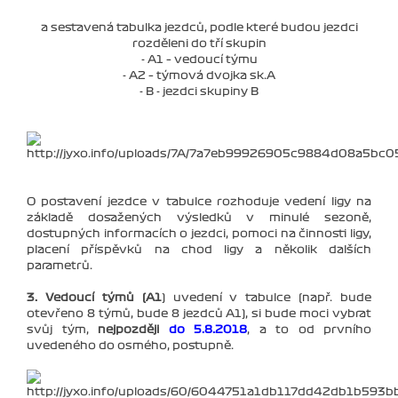
a sestavená tabulka jezdců, podle které budou jezdci
rozděleni do tří skupin
- A1 – vedoucí týmu
- A2 – týmová dvojka sk.A
- B - jezdci skupiny B
O postavení jezdce v tabulce rozhoduje vedení ligy na
základě dosažených výsledků v minulé sezoně,
dostupných informacích o jezdci, pomoci na činnosti ligy,
placení příspěvků na chod ligy a několik dalších
parametrů.
3. Vedoucí týmů (A1
) uvedení v tabulce (např. bude
otevřeno 8 týmů, bude 8 jezdců A1), si bude moci vybrat
svůj tým,
nejpozději
do 5.8.2018
, a to od prvního
uvedeného do osmého, postupně.