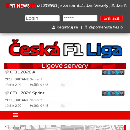
6
Šampionát 2026/1 je za námi...1. Jan Veselý , 2. Jan Nováček , 
Registruj se
|
Zapomenuté heslo
CF1L 2026 A
CF1L_BRITANIE
Server 1
trénink 2:00
Hráčů: 0 / 45
CF1L 2026 Sprint
CF1L_BRITANIE
Server 2
trénink 2:00
Hráčů: 0 / 45
ŘEDITELSKÁ