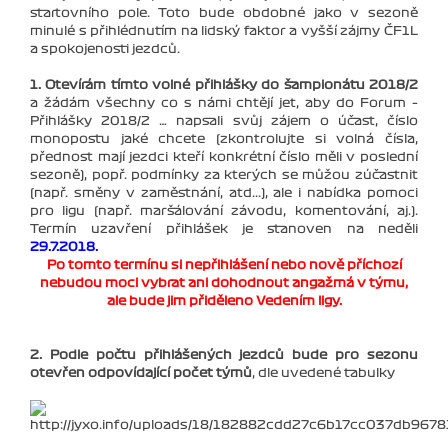
startovního pole. Toto bude obdobné jako v sezoně
minulé s přihlédnutím na lidský faktor a vyšší zájmy ČF1L
a spokojenosti jezdců.
1. Otevírám tímto volné přihlášky do šampionátu 2018/2
a žádám všechny co s námi chtějí jet, aby do Forum –
Přihlášky 2018/2 … napsali svůj zájem o účast, číslo
monopostu jaké chcete (zkontrolujte si volná čísla,
přednost mají jezdci kteří konkrétní číslo měli v poslední
sezoně), popř. podmínky za kterých se můžou zúčastnit
(např. směny v zaměstnání, atd...), ale i nabídka pomoci
pro ligu (např. maršálování závodu, komentování, aj.).
Termín uzavření přihlášek je stanoven na neděli
29.7.2018.
Po tomto termínu si nepřihlášení nebo nově příchozí
nebudou moci vybrat ani dohodnout angažmá v týmu,
ale bude jim přiděleno Vedením ligy.
2. Podle počtu přihlášených jezdců bude pro sezonu
otevřen odpovídající počet týmů
, dle uvedené tabulky