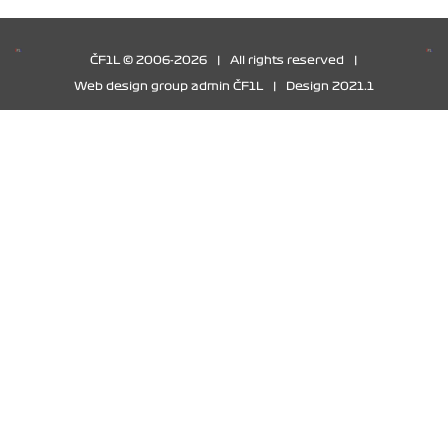
ČF1L © 2006-2026
|
All rights reserved
|
Web design group admin ČF1L
|
Design 2021.1