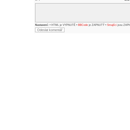
Nastavení:
• HTML je VYPNUTÉ •
BBCode
je ZAPNUTÝ •
Smajlíci
jsou ZAP