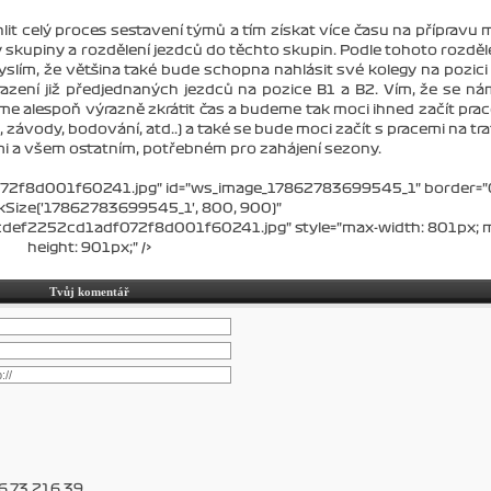
it celý proces sestavení týmů a tím získat více času na přípravu
upiny a rozdělení jezdců do těchto skupin. Podle tohoto rozděle
yslím, že většina také bude schopna nahlásit své kolegy na pozici
sazení již předjednaných jezdců na pozice B1 a B2. Vím, že se ná
eme alespoň výrazně zkrátit čas a budeme tak moci ihned začít pra
ávody, bodování, atd..) a také se bude moci začít s pracemi na trat
i a všem ostatním, potřebném pro zahájení sezony.
2f8d001f60241.jpg" id="ws_image_17862783699545_1" border="
kSize('17862783699545_1', 800, 900)"
e8cdef2252cd1adf072f8d001f60241.jpg" style="max-width: 801px; 
height: 901px;" />
Tvůj komentář
6.73.216.39