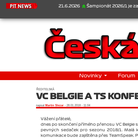
21.6.2026
Šampionát 2026/1 je za námi...1. Ja
Novinky
Forum
ŘEDITELSKÁ
VC BELGIE A TS KON
napsal
Martin Slezar
- 28.01.2018 - 11:04
Vážení přátelé,
dnes po skončení přímého přenosu VC Belgie si
pevných sedaček pro sezonu 2018/1. Malá 
komunikace bude zajištěna přes TeamSpeak. 