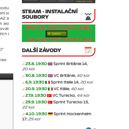
 modu
STEAM - INSTALAČNÍ
ní si
SOUBORY
 A2 a
m asi
covat
ích i
0"
DALŠÍ ZÁVODY
max-
.:
23.8. 19:30
Sprint Británie 14
,
20 kol
.:
30.8. 19:30
VC Británie
, 40 kol
.:
6.9. 19:30
Sprint Italie 14
, 20 kol
.:
20.9. 19:30
VC Itálie
, 40 kol
.:
27.9. 19:30
VC Turecko
, 44 kol
.:
29.9. 19:30
Sprint Turecko 15
,
22 kol
.:
4.10. 19:30
Sprint Hockenheim
17
, 25 kol