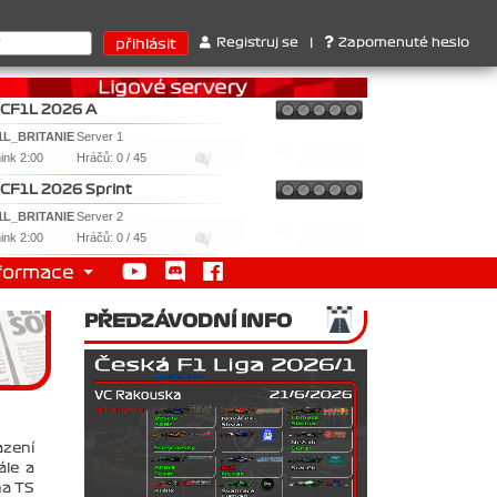
 1. Ferrari . 2. Williams , 3. RedBull ..... SprintCup - 1. Jan Nov
Registruj se
|
Zapomenuté heslo
CF1L 2026 A
1L_BRITANIE
Server 1
nink 2:00
Hráčů: 0 / 45
CF1L 2026 Sprint
1L_BRITANIE
Server 2
nink 2:00
Hráčů: 0 / 45
formace
PŘEDZÁVODNÍ INFO
azení
le a
na TS