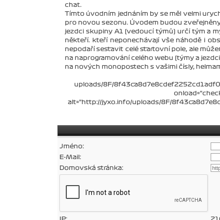
chat.
Tímto úvodním jednáním by se měl velmi urychl
pro novou sezonu. Úvodem budou zveřejněny sk
jezdci skupiny A1 (vedoucí týmů) určí tým a m
někteří. kteří neponechávají vše náhodě i ob
nepodaří sestavit celé startovní pole, ale můž
na naprogramování celého webu (týmy a jezdci, z
na nových monopostech s vašimi čísly, helmam
uploads/8F/8f43ca8d7e8cdef2252cd1adf07
onload="chec
alt="http://jyxo.info/uploads/8F/8f43ca8d7
Jméno:
E-Mail:
Domovská stránka:
IP:
21