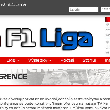
n Veselý , 2. Jan Nováček , 3. Jakub Chmelík , Pohár konstruktérů :
CF
tré
CF
tré
Liga
Výsledky
Počasí
Stahuj
In
FERENCE
 vás dovoluji pozvat na na úvodní jednání o sestavení týmů a obs
konference se bude konat v přímém přenosu na našem TV kaná
Pro ty co dosud nemají možnost mikrofonu, můžou komunikovat 