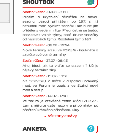
SHOUTBOX
Martin Slezar -
07.08 - 20:17
Prosím o urychlení přihlášek na novou
sezonu. Jezdci přihlášení po 15.7. si již
nebudou moci vybírat sedačku ale bude jim
přidělena vedením ligy. Přednostně se budou
obsazovat volné týmy, poté druhé sedačky
od nejslabších týmů. Rozdělení týmů 16.7.
Martin Slezar -
06.08 - 19:54
Nové termíny srazu ve FORUM - koukněte a
zapište své volné termíny.
Štefan Günzl -
27.07 - 08:45
Ahoj kluci, jak to vidíte se srazem ? Už je
nějaký termín? Díky
Martin Slezar -
19.07 - 19:31
Na SERVERU 2 máte k dispozici upravený
mód, ve Forum je popis a ve Stahuj nový
mód a setup.
Martin Slezar -
14.07 - 17:41
Ve forum je otevřené téma Módu 2026/2 -
tam směřujte vaše názory a připomínky, po
přečtení krátkého příspěvku. Díky
Všechny zprávy
ANKETA