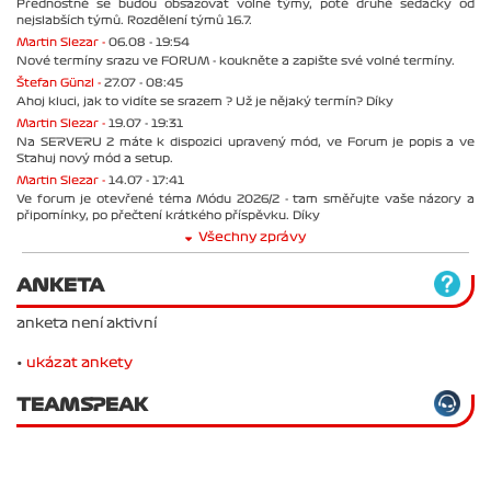
Přednostně se budou obsazovat volné týmy, poté druhé sedačky od
nejslabších týmů. Rozdělení týmů 16.7.
Martin Slezar -
06.08 - 19:54
Nové termíny srazu ve FORUM - koukněte a zapište své volné termíny.
Štefan Günzl -
27.07 - 08:45
Ahoj kluci, jak to vidíte se srazem ? Už je nějaký termín? Díky
Martin Slezar -
19.07 - 19:31
Na SERVERU 2 máte k dispozici upravený mód, ve Forum je popis a ve
Stahuj nový mód a setup.
Martin Slezar -
14.07 - 17:41
Ve forum je otevřené téma Módu 2026/2 - tam směřujte vaše názory a
připomínky, po přečtení krátkého příspěvku. Díky
Všechny zprávy
ANKETA
anketa není aktivní
•
ukázat ankety
TEAMSPEAK