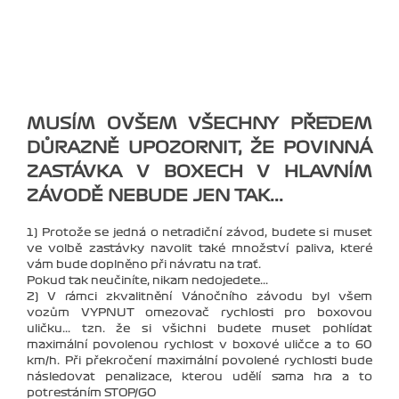
MUSÍM OVŠEM VŠECHNY PŘEDEM
DŮRAZNĚ UPOZORNIT, ŽE POVINNÁ
ZASTÁVKA V BOXECH V HLAVNÍM
ZÁVODĚ NEBUDE JEN TAK...
1) Protože se jedná o netradiční závod, budete si muset
ve volbě zastávky navolit také množství paliva, které
vám bude doplněno při návratu na trať.
Pokud tak neučiníte, nikam nedojedete...
2) V rámci zkvalitnění Vánočního závodu byl všem
vozům VYPNUT omezovač rychlosti pro boxovou
uličku... tzn. že si všichni budete muset pohlídat
maximální povolenou rychlost v boxové uličce a to 60
km/h. Při překročení maximální povolené rychlosti bude
následovat penalizace, kterou udělí sama hra a to
potrestáním STOP/GO