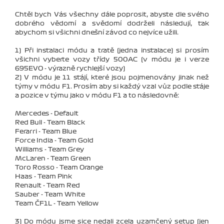
Chtěl bych Vás všechny dále poprosit, abyste dle svého
dobrého vědomí a svědomí dodrželi následují, tak
abychom si všichni dnešní závod co nejvíce užili.
1) Při instalaci módu a tratě (jedna instalace) si prosím
všichni vyberte vozy třídy 500AC (v módu je i verze
695EVO - výrazně rychlejší vozy)
2) V módu je 11 stájí, které jsou pojmenovány jinak než
týmy v módu F1. Prosím aby si každý vzal vůz podle stáje
a pozice v týmu jako v módu F1 a to následovně:
Mercedes - Default
Red Bull - Team Black
Ferarri - Team Blue
Force India - Team Gold
Williams - Team Grey
McLaren - Team Green
Toro Rosso - Team Orange
Haas - Team Pink
Renault - Team Red
Sauber - Team White
Team ČF1L - Team Yellow
3) Do módu jsme sice nedali zcela uzamčený setup (jen