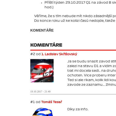
Příští týden 29.10.2017 Q1 na závod B s
hod.)
Věříme, že s tím nebude mít nikdo zásadnější p
Do konce roku už ke kolizi časů nedojde, takž
KOMENTÁŘE
KOMENTÁRE
#2 od
1. Ladislav Skřišovský
Ja se budu snazit zavod stih
zalezi na stavu D1 a vidim z
trat mi docela sedi.. na druh
ochoten. Vice proberu inter
Ted si ale rikam, kolik lidi
zavode ze zaznamu... Zminuji
19.10.2017 - 21:49
#1 od
Tomáš Tesař
Díky za info.