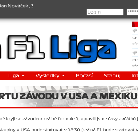
váček , 3. Jakub Chmelík , Pohár konstruktérů : 1. Ferrari . 2. Wil
CF
tré
CF
tré
Liga
Výsledky
Počasí
Stahuj
In
RTU ZÁVODU V USA A MEXIKU
ě kryjí se závodem reálné formule 1, upravili jsme časy začátků j
kupiny v USA bude startovat v 18:30 (reálná F1 bude startovat 