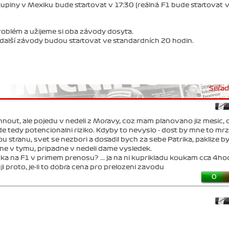
kupiny v Mexiku bude startovat v 17:30 (reálná F1 bude startovat 
roblém a užijeme si oba závody dosyta.
e další závody budou startovat ve standardních 20 hodin.
Seřadi
nout, ale pojedu v nedeli z Moravy, coz mam planovano jiz mesic, ci
de tedy potencionalni riziko. Kdyby to nevyslo - dost by mne to mrz
ou stranu, svet se nezbori a dosadil bych za sebe Patrika, paklize by
ne v tymu, pripadne v nedeli dame vysledek.
 kouka na F1 v primem prenosu? ... ja na ni kuprikladu koukam cca 4ho
 proto, je-li to dobra cena pro prelozeni zavodu
0