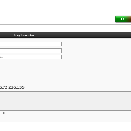
0
Tvůj komentář
6.73.216.139
NUTI