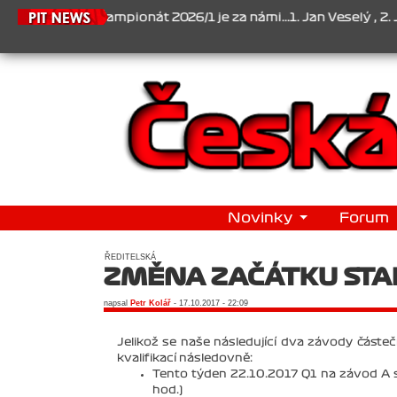
1.6.2026
Šampionát 2026/1 je za námi...1. Jan Veselý , 2. Jan No
Novinky
Forum
ŘEDITELSKÁ
ZMĚNA ZAČÁTKU STA
napsal
Petr Kolář
- 17.10.2017 - 22:09
Jelikož se naše následující dva závody částečn
kvalifikací následovně:
Tento týden 22.10.2017 Q1 na závod A s
hod.)