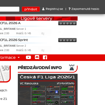
liams , 3. RedBull ..... SprintCup - 1. Jan Nováček , 2. Martin Sle
Registruj se
|
Zapomenuté heslo
CF1L 2026 A
1L_BRITANIE
Server 1
nink 2:00
Hráčů: 0 / 45
CF1L 2026 Sprint
1L_BRITANIE
Server 2
nink 2:00
Hráčů: 0 / 45
formace
PŘEDZÁVODNÍ INFO
ejich
ve 21