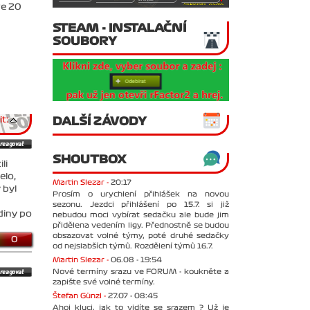
ve 20
STEAM - INSTALAČNÍ
SOUBORY
DALŠÍ ZÁVODY
t:
SHOUTBOX
li
elo,
Martin Slezar -
20:17
 byl
Prosím o urychlení přihlášek na novou
sezonu. Jezdci přihlášení po 15.7. si již
diny po
nebudou moci vybírat sedačku ale bude jim
přidělena vedením ligy. Přednostně se budou
obsazovat volné týmy, poté druhé sedačky
0
od nejslabších týmů. Rozdělení týmů 16.7.
Martin Slezar -
06.08 - 19:54
Nové termíny srazu ve FORUM - koukněte a
zapište své volné termíny.
Štefan Günzl -
27.07 - 08:45
Ahoj kluci, jak to vidíte se srazem ? Už je