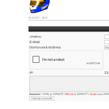
18.10.2017 - 18:25
Jméno:
E-Mail:
Domovská stránka:
IP:
21
Nastavení:
• HTML je VYPNUTÉ •
BBCode
je ZAPNUTÝ •
Smajlíci
jsou ZAP