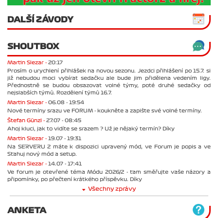
DALŠÍ ZÁVODY
SHOUTBOX
Martin Slezar -
20:17
Prosím o urychlení přihlášek na novou sezonu. Jezdci přihlášení po 15.7. si
již nebudou moci vybírat sedačku ale bude jim přidělena vedením ligy.
Přednostně se budou obsazovat volné týmy, poté druhé sedačky od
nejslabších týmů. Rozdělení týmů 16.7.
Martin Slezar -
06.08 - 19:54
Nové termíny srazu ve FORUM - koukněte a zapište své volné termíny.
Štefan Günzl -
27.07 - 08:45
Ahoj kluci, jak to vidíte se srazem ? Už je nějaký termín? Díky
Martin Slezar -
19.07 - 19:31
Na SERVERU 2 máte k dispozici upravený mód, ve Forum je popis a ve
Stahuj nový mód a setup.
Martin Slezar -
14.07 - 17:41
Ve forum je otevřené téma Módu 2026/2 - tam směřujte vaše názory a
připomínky, po přečtení krátkého příspěvku. Díky
Všechny zprávy
ANKETA