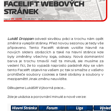
FACELIFT WEBOVÝCH
STRÁNEK
napsal
PP_GDPR
- 22.08.2017 - 18:17
Lukáš Droppan
odvedl skvělou práci a trochu nám opět
změnil a vylepšil stránky. Před novou sezonou je tedy vše
připraveno. Tento Facelift stránek uvidíte hlavně na
nových sliders obrázcích a také na hlavní stránce kde
byly změněny všechny loga, odkazy. Nová dominantní
barva je trochu tmavší než ta minulá, ale musíme za
vedení říci, že to vypadá naprosto parádně! Aby se vám
tento Facelift objevil na vašem pc tak si smažte z vašeho
prohlížeče soubory cookies a také obrázky a soubory v
mezipaměti! Jinak změnu neuvídíte.
Děkujeme Lukáši!!! Výborná prace...
Zde je ukázka a porovnání minulé a nové verze: