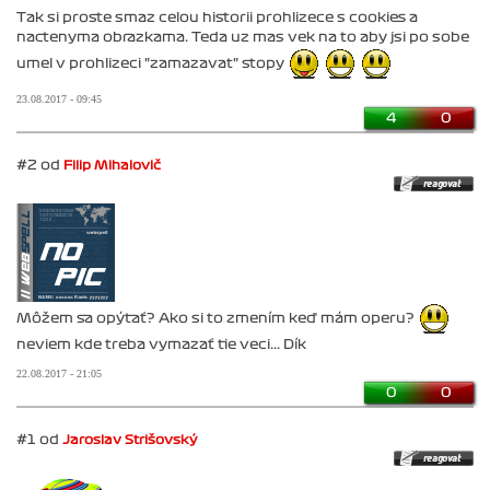
Tak si proste smaz celou historii prohlizece s cookies a
nactenyma obrazkama. Teda uz mas vek na to aby jsi po sobe
umel v prohlizeci "zamazavat" stopy
23.08.2017 - 09:45
4
0
#2 od
Filip Mihalovič
Môžem sa opýtať? Ako si to zmením keď mám operu?
neviem kde treba vymazať tie veci... Dík
22.08.2017 - 21:05
0
0
#1 od
Jaroslav Strišovský