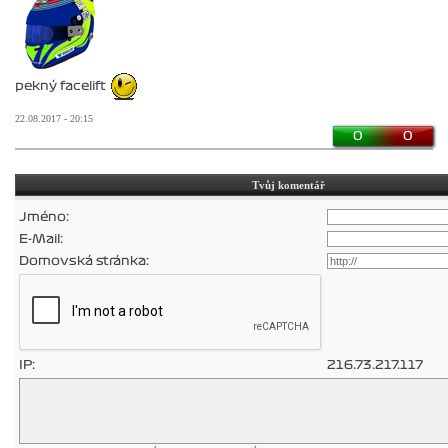
pekný facelift
22.08.2017 - 20:15
0
0
Tvůj komentář
Jméno:
E-Mail:
Domovská stránka:
IP:
216.73.217.117