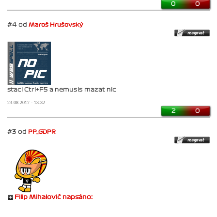
0
0
#4 od
Maroš Hrušovský
staci Ctrl+F5 a nemusis mazat nic
23.08.2017 - 13:32
2
0
#3 od
PP_GDPR
Filip Mihalovič napsáno: