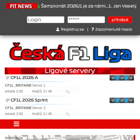
.2026
Šampionát 2026/1 je za námi...1. Jan Veselý , 2. Jan Nováč
Registruj se
|
Zapomenuté heslo
CF1L 2026 A
CF1L_BRITANIE
Server 1
trénink 2:00
Hráčů: 0 / 45
CF1L 2026 Sprint
CF1L_BRITANIE
Server 2
trénink 2:00
Hráčů: 0 / 45
WEBDESIGN