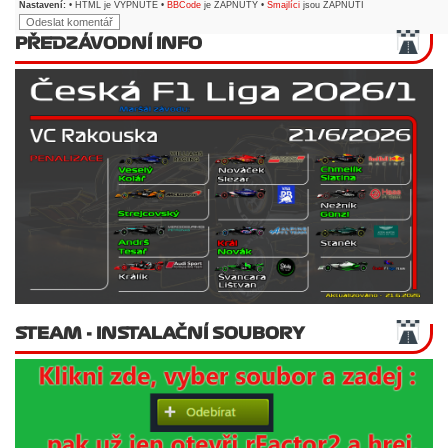
Nastavení:
• HTML je VYPNUTÉ •
BBCode
je ZAPNUTÝ •
Smajlíci
jsou ZAPNUTI
PŘEDZÁVODNÍ INFO
STEAM - INSTALAČNÍ SOUBORY