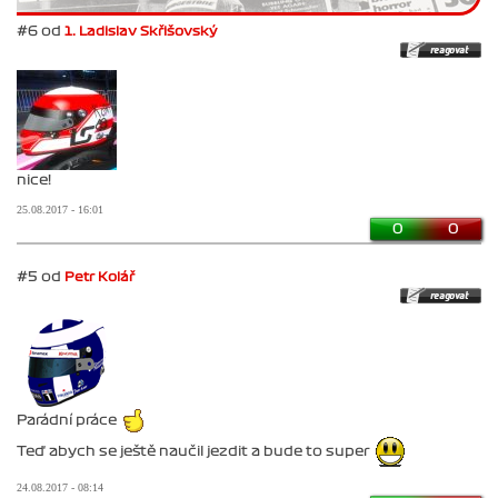
#6 od
1. Ladislav Skřišovský
nice!
25.08.2017 - 16:01
0
0
#5 od
Petr Kolář
Parádní práce
Teď abych se ještě naučil jezdit a bude to super
24.08.2017 - 08:14