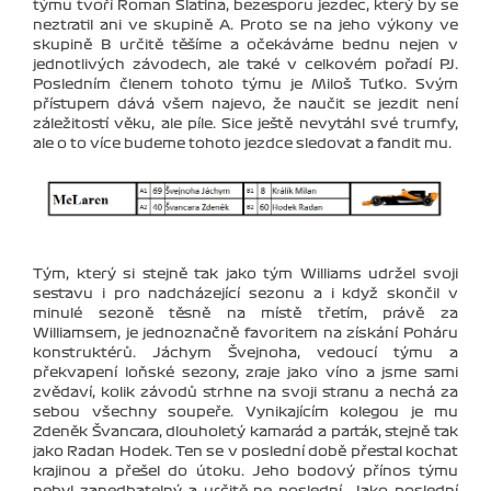
týmu tvoří Roman Slatina, bezesporu jezdec, který by se
neztratil ani ve skupině A. Proto se na jeho výkony ve
skupině B určitě těšíme a očekáváme bednu nejen v
jednotlivých závodech, ale také v celkovém pořadí PJ.
Posledním členem tohoto týmu je Miloš Tuťko. Svým
přístupem dává všem najevo, že naučit se jezdit není
záležitostí věku, ale píle. Sice ještě nevytáhl své trumfy,
ale o to více budeme tohoto jezdce sledovat a fandit mu.
Tým, který si stejně tak jako tým Williams udržel svoji
sestavu i pro nadcházející sezonu a i když skončil v
minulé sezoně těsně na místě třetím, právě za
Williamsem, je jednoznačně favoritem na získání Poháru
konstruktérů. Jáchym Švejnoha, vedoucí týmu a
překvapení loňské sezony, zraje jako víno a jsme sami
zvědaví, kolik závodů strhne na svoji stranu a nechá za
sebou všechny soupeře. Vynikajícím kolegou je mu
Zdeněk Švancara, dlouholetý kamarád a parťák, stejně tak
jako Radan Hodek. Ten se v poslední době přestal kochat
krajinou a přešel do útoku. Jeho bodový přínos týmu