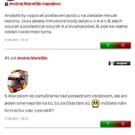
Andrej Marečák napsáno:
Analyticky vypocet postaveni jezdcu na zaklade minule
sezony. Jsou jakesy minusove body jezdcu v A a v B, jejich
soucet a posledni je soucet A a dvojnasobec B, kde se realne
odrazi rozdil mezi tymy.
17.08.2017 - 19:29
2
0
#1 od
Andrej Marečák
S Marošom sa zamýšľame nad posledným obrázkom, ale ani
jeden sme neprišli na to, čo za čísla tam sú
môžete nám
to trochu viac vysvetlť?
17.08.2017 - 19:15
7
0