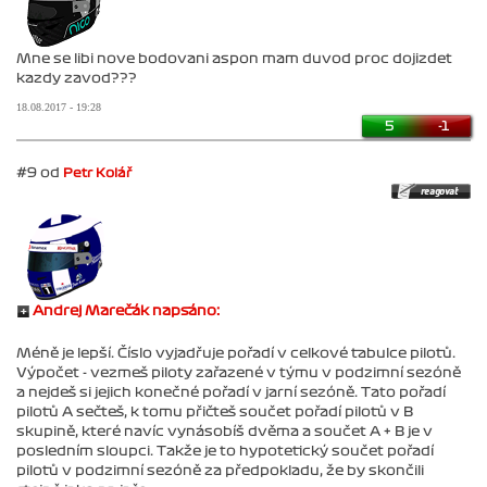
Mne se libi nove bodovani aspon mam duvod proc dojizdet
kazdy zavod???
18.08.2017 - 19:28
5
-1
#9 od
Petr Kolář
Andrej Marečák napsáno:
Méně je lepší. Číslo vyjadřuje pořadí v celkové tabulce pilotů.
Výpočet - vezmeš piloty zařazené v týmu v podzimní sezóně
a nejdeš si jejich konečné pořadí v jarní sezóně. Tato pořadí
pilotů A sečteš, k tomu přičteš součet pořadí pilotů v B
skupině, které navíc vynásobíš dvěma a součet A + B je v
posledním sloupci. Takže je to hypotetický součet pořadí
pilotů v podzimní sezóně za předpokladu, že by skončili