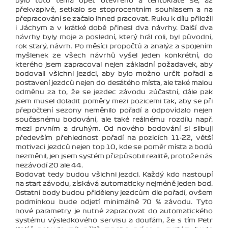
bylo toto téma opět otevřeno a tentokráte se, až
překvapivě, setkalo se stoprocentním souhlasem a na
přepracování se začalo ihned pracovat. Ruku k dílu přiložil
i Jáchym a v krátké době přinesl dva návrhy. Další dva
návrhy byly moje a poslední, který hrál roli, byl původní,
rok starý, návrh. Po měsíci propočtů a analýz a spojením
myšlenek ze všech návrhů vyšel jeden konkrétní, do
kterého jsem zapracoval nejen základní požadavek, aby
bodovali všichni jezdci, aby bylo možno určit pořadí a
postavení jezdců nejen do desátého místa, ale také malou
odměnu za to, že se jezdec závodu zúčastní, dále pak
jsem musel doladit poměry mezi pozicemi tak, aby se při
přepočtení sezony neměnilo pořadí a odpovídalo nejen
současnému bodování, ale také reálnému rozdílu např.
mezi prvním a druhým. Od nového bodování si slibuji
především přehlednost pořadí na pozicích 11-22, větší
motivaci jezdců nejen top 10, kde se poměr místa a bodů
nezměnil, jen jsem systém přizpůsobil realitě, protože nás
nezávodí 20 ale 44.
Bodovat tedy budou všichni jezdci. Každý kdo nastoupí
na start závodu, získává automaticky nejméně jeden bod.
Ostatní body budou přiděleny jezdcům dle pořadí, ovšem
podmínkou bude odjetí minimálně 70 % závodu. Tyto
nové parametry je nutné zapracovat do automatického
systému výsledkového servisu a doufám, že s tím Petr