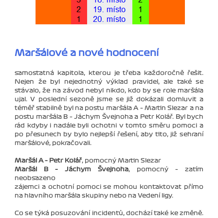
Maršálové a nové hodnocení
samostatná kapitola, kterou je třeba každoročně řešit.
Nejen že byl nejednotný výklad pravidel, ale také se
stávalo, že na závod nebyl nikdo, kdo by se role maršála
ujal. V poslední sezoně jsme se již dokázali domluvit a
téměř stabilně byl na postu maršála A – Martin Slezar a na
postu maršála B – Jáchym Švejnoha a Petr Kolář. Byl bych
rád kdyby i nadále byli ochotni v tomto směru pomoci a
po přesunech by bylo nejlepší řešení, aby tito, již sehraní
maršálové, pokračovali.
Maršál A – Petr Kolář
, pomocný Martin Slezar
Maršál B – Jáchym Švejnoha
, pomocný – zatím
neobsazeno
zájemci a ochotní pomoci se mohou kontaktovat přímo
na hlavního maršála skupiny nebo na Vedení ligy.
Co se týká posuzování incidentů, dochází také ke změně.