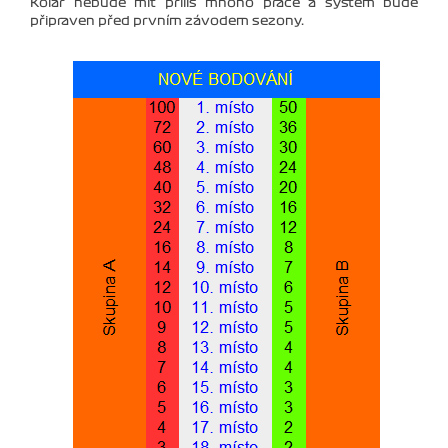
Kolář nebude mít příliš mnoho práce a systém bude
připraven před prvním závodem sezony.