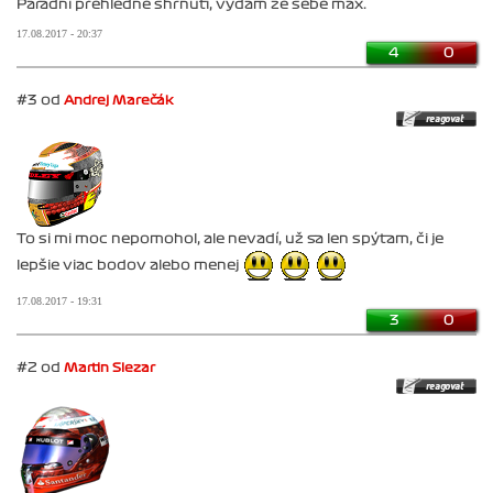
Parádní přehledné shrnutí, vydám ze sebe max.
17.08.2017 - 20:37
4
0
#3 od
Andrej Marečák
To si mi moc nepomohol, ale nevadí, už sa len spýtam, či je
lepšie viac bodov alebo menej
17.08.2017 - 19:31
3
0
#2 od
Martin Slezar