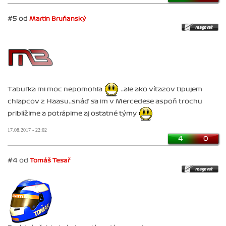
#5 od
Martin Bruňanský
Tabuľka mi moc nepomohla
..ale ako víťazov tipujem
chlapcov z Haasu..snáď sa im v Mercedese aspoň trochu
priblížime a potrápime aj ostatné týmy
17.08.2017 - 22:02
4
0
#4 od
Tomáš Tesař