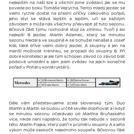
nejlepším na naší lize a všichni jsme zvědaví, jak se mu
povede po boku Tomáše Vejrycha. Tento mladý jezdec se
velmi rychle dostal na přední příčky celkového pořadí,
jeho styl se stává lepším a lepším, učí se každým
závodem a může nás všechny překvapit již tuto sezonu.
Bčková část týmu rozhodně stojí za zmínku. Tvoří ji asi
nejlepší B jezdec Martin Adamec, který se minulou
sezonu hledal a ve skupině A se bohužel nenašel a Josef
Král, také dříve velmi dobrý jezdec A skupiny a jen na
menší možnost tréninku, se propadl do skupiny B. Při
dobré konstelaci je ale tým schopen závod co závod brát
pódiová umístění a sám jsem zvědav na jejich konečné
pořadí v Poháru konstruktérů.
Dále vám představujeme zcela slovenský tým. Duo
Martin a Martin se budou určitě skvěle doplňovat a i když
se minulou sezonu očekávalo od Martina Bruňaského
více, nikde není napsáno, že tomu tak nebude v sezoně
této. Martin Frajka, který patří k průměru skupiny A a jeho
výkon může zaskočit nejednoho soupeře. Bčkovou část