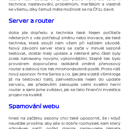
technice, nastavování, problémům, maršálům a vlastně
ke všemu, díky čemuž máte možnost se na ČF1L bavit.
Server a router
doba jde dopředu a technika také. Nejen počítače
některých z vás potřebují změnu nebo inovace, ale také
technika, která slouží nám všem při každém závodě.
Nový závodní server který se začal v minulé sezoně
testovat, dostal malý update a některé jeho části byly
zcela nahrazeny novými, výkonnějšími. Stejně tak bylo
providrem doporučeno radikálně změnit přenosový
router a datový tok tak mnohonásobně posílit. Proto náš
nový sponzor firma Serios s.r.o. (jak jste si jistě všimli loga
již na testovací trati), zainvestovala nejen do update
serveru, ale především zakoupila velmi kvalitní herní
router a sami jsme zvědavi, jak se tato finanční investice
projeví na kvalitě.
Spamování webu
hned na začátku sezony chci také upozornit, že i když
neustále prosíme, aby jste si dobře rozmysleli, kam který
příspěvek patří, pořád dokola zaplavujete témata