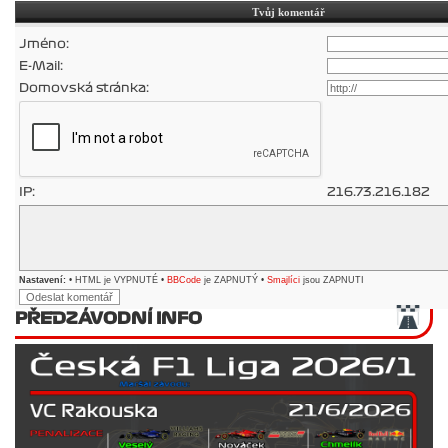
Tvůj komentář
Jméno:
E-Mail:
Domovská stránka:
IP:
216.73.216.182
Nastavení:
• HTML je VYPNUTÉ •
BBCode
je ZAPNUTÝ •
Smajlíci
jsou ZAPNUTI
PŘEDZÁVODNÍ INFO