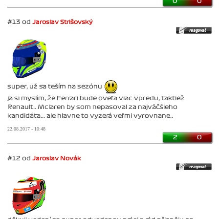
0
0
#13 od
Jaroslav Strišovský
super, už sa teším na sezónu
ja si myslím, že Ferrari bude oveľa viac vpredu, taktiež
Renault.. Mclaren by som nepasoval za najväčšieho
kandidáta... ale hlavne to vyzerá veľmi vyrovnane..
22.08.2017 - 10:48
2
0
#12 od
Jaroslav Novák