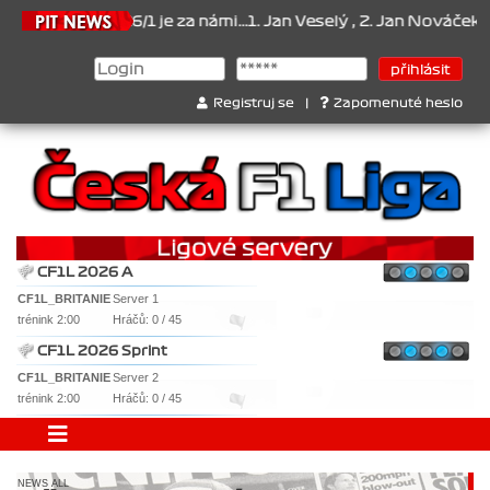
026/1 je za námi...1. Jan Veselý , 2. Jan Nováček , 3. Jakub Chmel
Registruj se
|
Zapomenuté heslo
CF1L 2026 A
CF1L_BRITANIE
Server 1
trénink 2:00
Hráčů: 0 / 45
CF1L 2026 Sprint
CF1L_BRITANIE
Server 2
trénink 2:00
Hráčů: 0 / 45
NEWS ALL