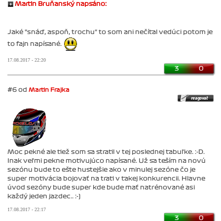
Martin Bruňanský napsáno:
Jaké "snáď, aspoň, trochu" to som ani nečítal vedúci potom je
to fajn napísané.
17.08.2017 - 22:20
3
0
#6 od
Martin Frajka
Moc pekné ale tiež som sa stratil v tej poslednej tabuľke. :-D.
Inak veľmi pekne motivujúco napísané. Už sa teším na novú
sezónu bude to ešte hustejšie ako v minulej sezóne čo je
super motivácia bojovať na trati v takej konkurencii. Hlavne
úvod sezóny bude super kde bude mať natrénované asi
každý jeden jazdec.. :-)
17.08.2017 - 22:17
3
0