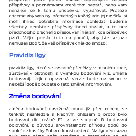
příspěvky a poznámkami které tam nepatří, nebo vám
nenáleží se k tomu příspěvku vyjadřovat. Protože
chceme aby web byl přehledný a každý kdo jej navštíví si
mohl ihned potřebné informace dohledat, budeme
všechny nemístné příspěvky ihned mazat, a to bez
předchozího pracného přesouvání někam, kde příspěvek
patří. Mějte prosím toto na paměti, aby jste se pak
nemuseli zlobit, že váš příspěvek někdo smazal.
Pravidla ligy
pravidla ligy, které se zásadně předělaly v minulém roce,
zůstávají v platnosti, s vyjímkou bodování (viz. Změna
bodování). Jejich opravená verze bude na webu v
nejbližší době a budete o této změně informováni.
Změna bodování
změna bodování, navržená mnou již před rokem, se
tenkrát neshledala s kladným ohlasem a proto bylo
bodování dle reálně F1 a ve skupině B bodování
poloviční, z důvodu srovnatelnosti přínosu bodů do
společné kasičky Poháru konstruktérů. Na ligovém srazu