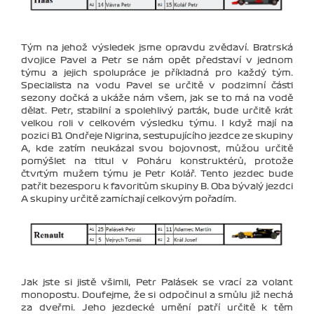
Tým na jehož výsledek jsme opravdu zvědaví. Bratrská
dvojice Pavel a Petr se nám opět představí v jednom
týmu a jejich spolupráce je příkladná pro každý tým.
Specialista na vodu Pavel se určitě v podzimní části
sezony dočká a ukáže nám všem, jak se to má na vodě
dělat. Petr, stabilní a spolehlivý parťák, bude určitě krát
velkou roli v celkovém výsledku týmu. I když mají na
pozici B1 Ondřeje Nigrina, sestupujícího jezdce ze skupiny
A, kde zatím neukázal svou bojovnost, můžou určitě
pomýšlet na titul v Poháru konstruktérů, protože
čtvrtým mužem týmu je Petr Kolář. Tento jezdec bude
patřit bezesporu k favoritům skupiny B. Oba bývalý jezdci
A skupiny určitě zamíchají celkovým pořadím.
Jak jste si jistě všimli, Petr Palásek se vrací za volant
monopostu. Doufejme, že si odpočinul a smůlu již nechá
za dveřmi. Jeho jezdecké umění patří určitě k těm