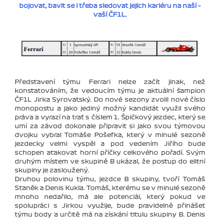
bojovat, bavit se i třeba sledovat jejich kariéru na naší –
vaší ČF1L.
Představení týmu Ferrari nelze začít jinak, než
konstatováním, že vedoucím týmu je aktuální šampion
ČF1L Jirka Syrovatský. Do nové sezony zvolil nové číslo
monopostu a jako jediný možný kandidát využil svého
práva a vyrazí na trať s číslem 1. Špičkový jezdec, který se
umí za závod dokonale připravit si jako svou týmovou
dvojku vybral Tomáše Pošefka, který v minulé sezoně
jezdecky velmi vyspěl a pod vedením Jiřího bude
schopen atakovat horní příčky celkového pořadí. Svým
druhým místem ve skupině B ukázal, že postup do elitní
skupiny je zasloužený.
Druhou polovinu týmu, jezdce B skupiny, tvoří Tomáš
Staněk a Denis Kukla. Tomáš, kterému se v minulé sezoně
mnoho nedařilo, má ale potenciál, který pokud ve
spolupráci s Jirkou využije, bude pravidelně přinášet
týmu body a určitě má na získání titulu skupiny B. Denis