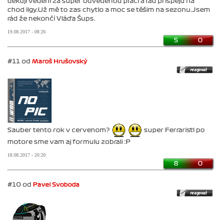
děkuji vedení za super odvedenou práci a rád přispěju na
chod ligy.Už mě to zas chytlo a moc se těšim na sezonu.Jsem
rád že nekončí Vláďa Šups.
19.08.2017 - 08:26
5
0
#11 od
Maroš Hrušovský
Sauber tento rok v cervenom?
super Ferraristi po
motore sme vam aj formulu zobrali :P
18.08.2017 - 20:20
8
0
#10 od
Pavel Svoboda