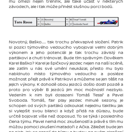
mu omezí nejen trénink, ale také účast v některých
závodech, ale i tak může přinést slušnou porci bodů.
Novotný, Baško..... tak trochu překvapivé složení. Patrik
si pozici týmového vedoucího vybojoval velmi dobrým
výkonem a jeho potenciál je tak trochu závislý na
parťákovi a chuti trénovat. Bude tím správným člověkem
Karel Baško? Karel je špičkový jezdec nejen na naší scéně,
ale zatím u nás své umění neukázal, přesto mu bylo
nabídnuto místo týmového vedoucího a posléze
možnost přejít právě k Patrikovi a můžeme se jen těšit na
jejich výkony. K dohodě obou jezdců došlo dosti pozdě a
proto pro výběr B jezdců jim moc možností nezbylo.
Vedením k nim byli dosazeni Tomáš Tesař a Pavel
Svoboda. Tomáš, fair play jezdec minulé sezony, je
schopen od svých parťáků odkoukat nejednu taktiku jak
si vylepšit svou bilanci a když přidá na důrazu, bude
určitě bojovat víše než doposud. To se týká i posledního
člena týmu. Pavel nemá moc zkušeností a právě s tím mu
můžou pomoci zkušení matadoři z Ačka. Záležet bude jen