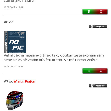
stejně jako na jaře.
18.08.2017 - 19:01
5
0
#8 od
Velmi pěkně napsaný článek, taky doufám že překonám sám
sebe a hlavně vrátím důvěru kterou ve mě Ferrari vložilo.
18.08.2017 - 16:48
4
0
#7 od
Martin Frajka