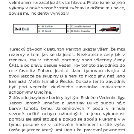
velmi umírnil a začal jezdit více hlavou. Proto jsme na jeho
výkony v nové sezoně velmi zvědavi a držíme mu palce,
aby se mu incidenty vyhýbaly.
Turecký závodník Batuhan Pariltan ukázal všem, že mají
rezervy v tom, jak se dá jezdit. Nezkutečné časy jak v
tréninku, tak v závodě, ohromily snad všechny členy
ČF1L a po právu pasuje Vedení ligy tohoto závodníka do
role favorita Poháru jezdců. Jako týmovou dvojku si
zvolil jezdce ze skupiny B a není to nikdo jiný, než jeho
kamarád Metin Ismail z Řecka. Dokáže tento závodník
být pod vedením zkušeného závodníka konkurence
schopným? Uvidíme.
Z důvodu jazykové bariéry byl tým B složen Vedením ligy.
Jezdci Jaromír Janečka a Branislav Bulko budou hájit
barvy tohoto týmu. Jaromírových 7 bodů v minulé
sezoně určitě nebylo náhodných a jeho výkonnost
pomalu ale jistě stoupá a pokud se spojí s klukama v A
týmu, posune se v celkovém hodnocení určitě výše.
Braňo je jezdec který umí. Bohu žel pracovní povinnosti