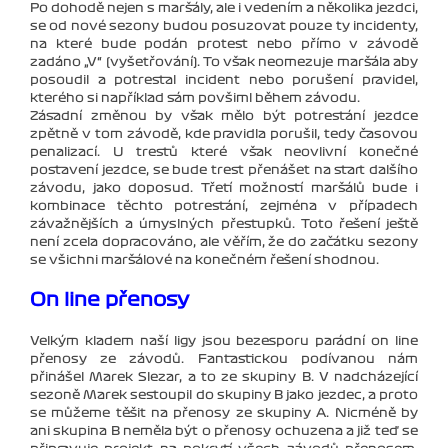
Po dohodě nejen s maršály, ale i vedením a několika jezdci,
se od nové sezony budou posuzovat pouze ty incidenty,
na které bude podán protest nebo přímo v závodě
zadáno „V“ (vyšetřování). To však neomezuje maršála aby
posoudil a potrestal incident nebo porušení pravidel,
kterého si například sám povšiml během závodu.
Zásadní změnou by však mělo být potrestání jezdce
zpětně v tom závodě, kde pravidla porušil, tedy časovou
penalizací. U trestů které však neovlivní konečné
postavení jezdce, se bude trest přenášet na start dalšího
závodu, jako doposud. Třetí možností maršálů bude i
kombinace těchto potrestání, zejména v případech
závažnějších a úmyslných přestupků. Toto řešení ještě
není zcela dopracováno, ale věřím, že do začátku sezony
se všichni maršálové na konečném řešení shodnou.
On line přenosy
Velkým kladem naší ligy jsou bezesporu parádní on line
přenosy ze závodů. Fantastickou podívanou nám
přinášel Marek Slezar, a to ze skupiny B. V nadcházející
sezoně Marek sestoupil do skupiny B jako jezdec, a proto
se můžeme těšit na přenosy ze skupiny A. Nicméně by
ani skupina B neměla být o přenosy ochuzena a již teď se