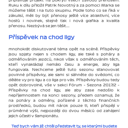
připravuje projekt na pokrytí všech závodů přenosem.
Ruku k dílu přiložil Patrik Novotný a za pomoci Marka se
můžeme těšit i na tuto skupinu. Podle toho co se říká v
zákulisí, měli by být přenosy ještě více atraktivní, více
hostů i novinek, stejně tak i nová grafika a kvalita
přenosu. Nezbývá se jen těšit....
Příspěvek na chod ligy
mnohokrát diskutované téma opět na scéně. Příspěvky
jsou spjaty nejen s chodem ligy, ale také s poháry a
odměňováním jezdců, nikoli však s odměňováním těch,
kteří vynakládají nemálo času a energie, aby liga
fungovala. Nechceme ještě tuto sezonu stanovovat
povinné příspěvky, ale sami si sáhněte do svědomí, co
děláte vy pro ligu a co liga pro vás. Příspěvky budou tedy
opět dobrovolné, vše v sekci Fórum – Sezona 2017/2 –
Příspěvky na chod ligy, ale aby zase nedošlo k
nepříjemnostem na konci sezony, předem oznamuji, že
na poháry a odměny, pořízené z těchto finančních
prostředků, budou mít nárok pouze ti, kteří přispějí v
průměrné výši, nejpozději do dvou měsíců od zahájení
jejich účasti v šampionátu.
Teď bych vám již chtěl představit ty, se kterými budete