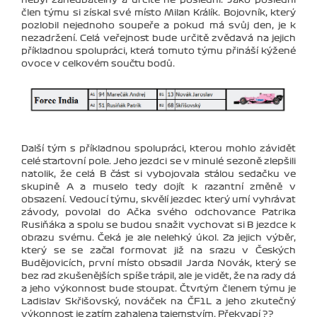
nebyl zanedbatelný a určitě ne poslední. Jako poslední
člen týmu si získal své místo Milan Králík. Bojovník, který
pozlobil nejednoho soupeře a pokud má svůj den, je k
nezadržení. Celá veřejnost bude určitě zvědavá na jejich
příkladnou spolupráci, která tomuto týmu přináší kýžené
ovoce v celkovém součtu bodů.
Další tým s příkladnou spolupráci, kterou mohlo závidět
celé startovní pole. Jeho jezdci se v minulé sezoně zlepšili
natolik, že celá B část si vybojovala stálou sedačku ve
skupině A a muselo tedy dojít k razantní změně v
obsazení. Vedoucí týmu, skvělí jezdec který umí vyhrávat
závody, povolal do Ačka svého odchovance Patrika
Rusiňáka a spolu se budou snažit vychovat si B jezdce k
obrazu svému. Čeká je ale nelehký úkol. Za jejich výběr,
který se se začal formovat již na srazu v Českých
Budějovicích, první místo obsadil Jarda Novák, který se
bez rad zkušenějších spíše trápil, ale je vidět, že na rady dá
a jeho výkonnost bude stoupat. Čtvrtým členem týmu je
Ladislav Skřišovský, nováček na ČF1L a jeho zkutečný
výkonnost je zatím zahalena tajemstvím. Překvapí ??