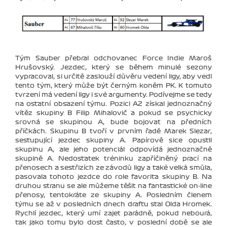
Tým Sauber přebral odchovanec Force Indie Maroš
Hrušovský. Jezdec, který se během minulé sezony
vypracoval, si určitě zaslouží důvěru vedení ligy, aby vedl
tento tým, který může být černým koněm PK. K tomuto
tvrzení má vedení ligy i své argumenty. Podívejme se tedy
na ostatní obsazení týmu. Pozici A2 získal jednoznačný
vítěz skupiny B Filip Mihalovič a pokud se psychicky
srovná se skupinou A, bude bojovat na předních
příčkách. Skupinu B tvoří v prvním řadě Marek Slezar,
sestupující jezdec skupiny A. Papírově sice opustil
skupinu A, ale jeho potenciál odpovídá jednoznačně
skupině A. Nedostatek tréninku zapříčiněný prací na
přenosech a sestřizích ze závodů ligy a také velká smůla,
pasovala tohoto jezdce do role favorita skupiny B. Na
druhou stranu se ale můžeme těšit na fantastické on-line
přenosy, tentokráte ze skupiny A. Posledním členem
týmu se až v posledních dnech draftu stal Olda Hromek.
Rychlí jezdec, který umí zajet parádně, pokud nebourá,
tak jako tomu bylo dost často, v poslední době se ale