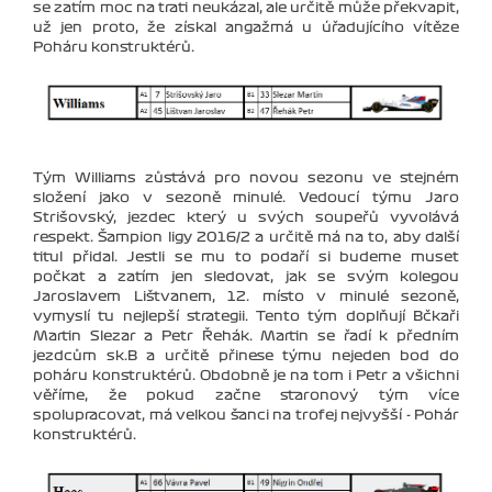
se zatím moc na trati neukázal, ale určitě může překvapit,
už jen proto, že získal angažmá u úřadujícího vítěze
Poháru konstruktérů.
Tým Williams zůstává pro novou sezonu ve stejném
složení jako v sezoně minulé. Vedoucí týmu Jaro
Strišovský, jezdec který u svých soupeřů vyvolává
respekt. Šampion ligy 2016/2 a určitě má na to, aby další
titul přidal. Jestli se mu to podaří si budeme muset
počkat a zatím jen sledovat, jak se svým kolegou
Jaroslavem Lištvanem, 12. místo v minulé sezoně,
vymyslí tu nejlepší strategii. Tento tým doplňují Bčkaři
Martin Slezar a Petr Řehák. Martin se řadí k předním
jezdcům sk.B a určitě přinese týmu nejeden bod do
poháru konstruktérů. Obdobně je na tom i Petr a všichni
věříme, že pokud začne staronový tým více
spolupracovat, má velkou šanci na trofej nejvyšší - Pohár
konstruktérů.