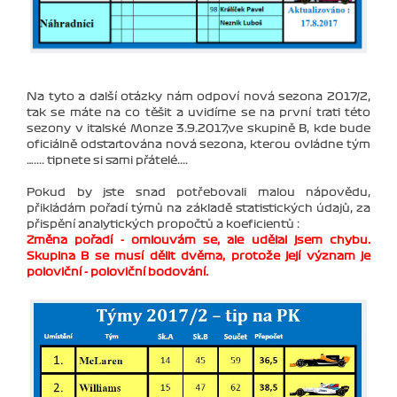
Na tyto a další otázky nám odpoví nová sezona 2017/2,
tak se máte na co těšit a uvidíme se na první trati této
sezony v italské Monze 3.9.2017,ve skupině B, kde bude
oficiálně odstartována nová sezona, kterou ovládne tým
….... tipnete si sami přátelé....
Pokud by jste snad potřebovali malou nápovědu,
přikládám pořadí týmů na základě statistických údajů, za
přispění analytických propočtů a koeficientů :
Změna pořadí - omlouvám se, ale udělal jsem chybu.
Skupina B se musí dělit dvěma, protože její význam je
poloviční - poloviční bodování.