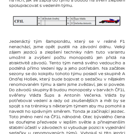
na nich, jak se zapojí do týmu a budou na svém zlepšení
spolupracovat s vedením týmu.
Jedenáctý tým šampionátu, který se v reálné F1
nenachází, jsme opět pustili na závodní dráhu. Velký
zájem jezdců a zlepšení techniky nám tuto variantu
umožnil a zvýšení počtu monopostů jen přidá na
atraktivitě závodů. Tento tým nemá svého vedoucího a
podléhá přímo Vedení ligy a jeho potřebám. Na začátek
sezony se do kokpitu tohoto týmu posadí ve skupině A
Ondřej Hošek, který bude bojovat o sedačku v nějakém
renomovaném týmu a sami jsme zvědaví, jak si povede.
Do závodů skupiny B budou monoposty v barvách ČF1L
svěřeny Vláďa Šups a Antonín Večerka. Vláďa by
potřeboval vedení a rady od zkušenějších a měl by se
spojit s na tréninky s některým týmem aby mu pomohli a
navedli ho správným směrem. Tonda je začínající jezdec.
Toto jméno není na ČF1L náhodné. Otec bývalého člena
se doufejme předvede v lepším světle a přinejmenším
stabilní účastí v závodech si vybuduje pozici k vyjednání
sedačky u renomovaných týmů. Vybojují si tito jezdci