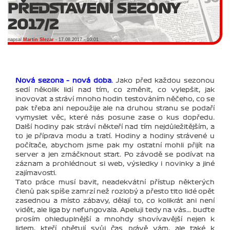
PŘEDSTAVENÍ SEZONY
2017/2
napsal
Martin Slezar
- 17.08.2017 - 10:01
Nová sezona – nová doba
.
Jako před každou sezonou
sedí několik lidí nad tím, co změnit, co vylepšit, jak
inovovat a stráví mnoho hodin testováním něčeho, co se
pak třeba ani nepoužije ale na druhou stranu se podaří
vymyslet věc, které nás posune zase o kus dopředu.
Další hodiny pak stráví někteří nad tím nejdůležitějším, a
to je příprava modu a tratí. Hodiny a hodiny strávené u
počítače, abychom jsme pak my ostatní mohli přijít na
server a jen zmáčknout start. Po závodě se podívat na
záznam a prohlédnout si web, výsledky i novinky a jiné
zajímavosti.
Tato práce musí bavit, neadekvátní přístup některých
členů pak spíše zamrzí než rozlobý a přesto tito lidé opět
zasednou a místo zábavy, dělají to, co kolikrát ani není
vidět, ale liga by nefungovala. Apeluji tedy na vás... buďte
prosím ohleduplnější a mnohdy shovívavější nejen k
lidem, kteří obětují svůj čas právě vám, ale také k