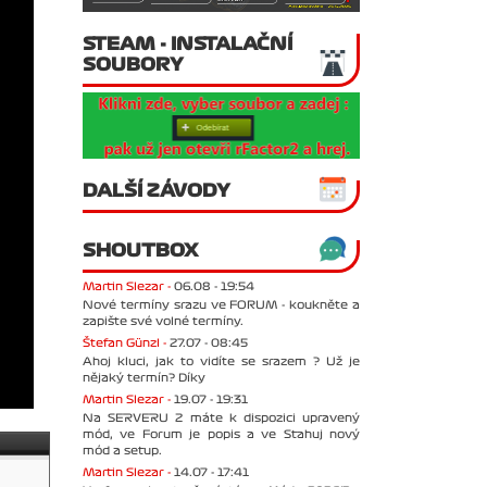
STEAM - INSTALAČNÍ
SOUBORY
DALŠÍ ZÁVODY
SHOUTBOX
Martin Slezar -
06.08 - 19:54
Nové termíny srazu ve FORUM - koukněte a
zapište své volné termíny.
Štefan Günzl -
27.07 - 08:45
Ahoj kluci, jak to vidíte se srazem ? Už je
nějaký termín? Díky
Martin Slezar -
19.07 - 19:31
Na SERVERU 2 máte k dispozici upravený
mód, ve Forum je popis a ve Stahuj nový
mód a setup.
Martin Slezar -
14.07 - 17:41