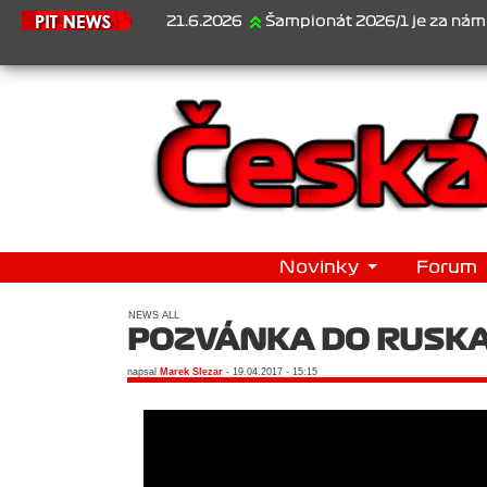
21.6.2026
Šampionát 2026/1 je za námi...1. Jan Ve
Novinky
Forum
NEWS ALL
POZVÁNKA DO RUSK
napsal
Marek Slezar
- 19.04.2017 - 15:15