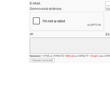
E-Mail:
Domovská stránka:
IP:
21
Nastavení:
• HTML je VYPNUTÉ •
BBCode
je ZAPNUTÝ •
Smajlíci
jsou ZAP