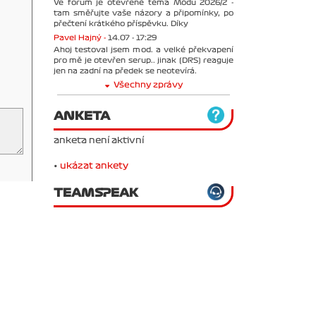
Ve forum je otevřené téma Módu 2026/2 -
tam směřujte vaše názory a připomínky, po
přečtení krátkého příspěvku. Díky
Pavel Hajný -
14.07 - 17:29
Ahoj testoval jsem mod. a velké překvapení
pro mě je otevřen serup.. jinak (DRS) reaguje
jen na zadní na předek se neotevírá.
Všechny zprávy
ANKETA
anketa není aktivní
•
ukázat ankety
TEAMSPEAK