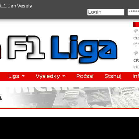
selý , 2. Jan Nováček , 3. Jakub Chmelík , Pohár konstruktérů : 1. 
CF
tré
CF
tré
Liga
Výsledky
Počasí
Stahuj
In
A