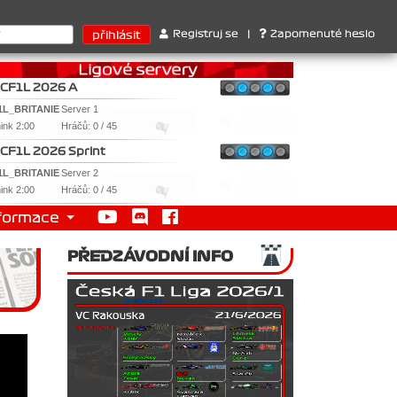
Ferrari . 2. Williams , 3. RedBull ..... SprintCup - 1. Jan Nováče
Registruj se
|
Zapomenuté heslo
CF1L 2026 A
1L_BRITANIE
Server 1
nink 2:00
Hráčů: 0 / 45
CF1L 2026 Sprint
1L_BRITANIE
Server 2
nink 2:00
Hráčů: 0 / 45
formace
PŘEDZÁVODNÍ INFO