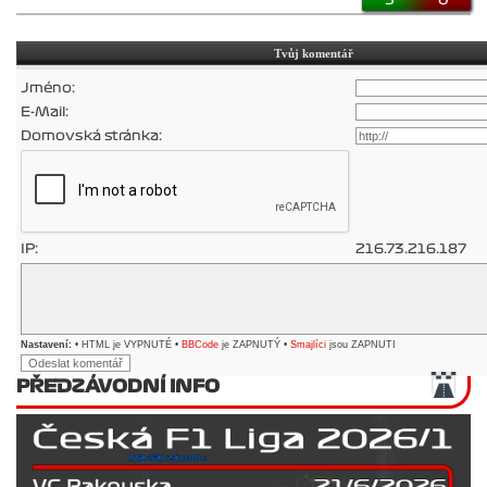
5
0
Tvůj komentář
Jméno:
E-Mail:
Domovská stránka:
IP:
216.73.216.187
Nastavení:
• HTML je VYPNUTÉ •
BBCode
je ZAPNUTÝ •
Smajlíci
jsou ZAPNUTI
PŘEDZÁVODNÍ INFO