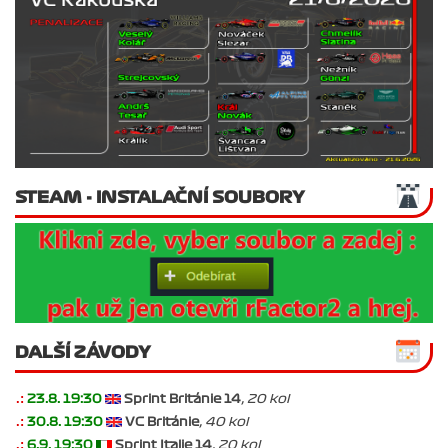
STEAM - INSTALAČNÍ SOUBORY
DALŠÍ ZÁVODY
.:
23.8. 19:30
Sprint Británie 14
, 20 kol
.:
30.8. 19:30
VC Británie
, 40 kol
.:
6.9. 19:30
Sprint Italie 14
, 20 kol