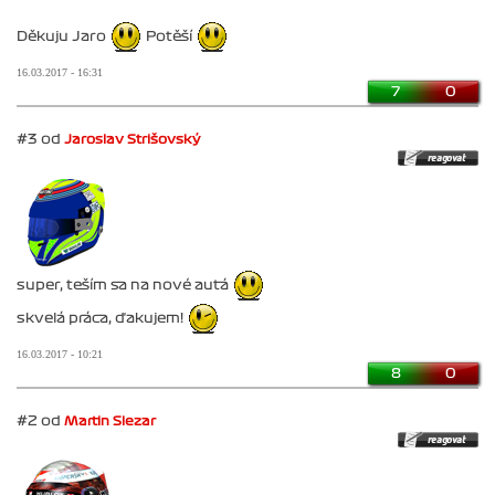
Děkuju Jaro
Potěší
16.03.2017 - 16:31
7
0
#3 od
Jaroslav Strišovský
super, teším sa na nové autá
skvelá práca, ďakujem!
16.03.2017 - 10:21
8
0
#2 od
Martin Slezar