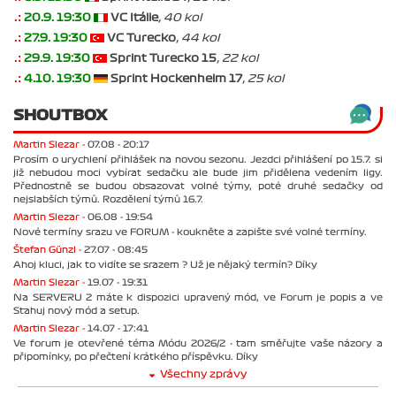
.:
20.9. 19:30
VC Itálie
, 40 kol
.:
27.9. 19:30
VC Turecko
, 44 kol
.:
29.9. 19:30
Sprint Turecko 15
, 22 kol
.:
4.10. 19:30
Sprint Hockenheim 17
, 25 kol
SHOUTBOX
Martin Slezar -
07.08 - 20:17
Prosím o urychlení přihlášek na novou sezonu. Jezdci přihlášení po 15.7. si
již nebudou moci vybírat sedačku ale bude jim přidělena vedením ligy.
Přednostně se budou obsazovat volné týmy, poté druhé sedačky od
nejslabších týmů. Rozdělení týmů 16.7.
Martin Slezar -
06.08 - 19:54
Nové termíny srazu ve FORUM - koukněte a zapište své volné termíny.
Štefan Günzl -
27.07 - 08:45
Ahoj kluci, jak to vidíte se srazem ? Už je nějaký termín? Díky
Martin Slezar -
19.07 - 19:31
Na SERVERU 2 máte k dispozici upravený mód, ve Forum je popis a ve
Stahuj nový mód a setup.
Martin Slezar -
14.07 - 17:41
Ve forum je otevřené téma Módu 2026/2 - tam směřujte vaše názory a
připomínky, po přečtení krátkého příspěvku. Díky
Všechny zprávy