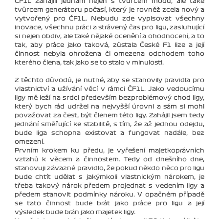
ČF1L zahájili jednání nejen s tvůrcem módu, ale také
tvůrcem generátoru počasí, který je rovněž zcela nový a
vytvořený pro ČF1L. Nebudu zde vypisovat všechny
inovace, všechnu práci a strávený čas pro ligu, zasluhující
si nejen obdiv, ale také nějaké ocenění a ohodnocení, a to
tak, aby práce jako taková, zůstala České F1 lize a její
činnost nebyla ohrožena či omezena odchodem toho
kterého člena, tak jako se to stalo v minulosti.
Z těchto důvodů, je nutné, aby se stanovily pravidla pro
vlastnictví a užívání věcí v rámci ČF1L. Jako vedoucímu
ligy mě leží na srdci především bezproblémový chod ligy,
který bych rád udržel na nejvyšší úrovni a sám si mohl
považovat za čest, být členem této ligy. Zahájil jsem tedy
jednání směřující ke stabilitě, s tím, že až jednou odejdu,
bude liga schopna existovat a fungovat nadále, bez
omezení.
Prvním krokem ku předu, je vyřešení majetkoprávních
vztahů k věcem a činnostem. Tedy od dnešního dne,
stanovuji závazné pravidlo, že pokud někdo něco pro ligu
bude chtít udělat s jakýmkoli vlastnickým nárokem, je
třeba takový nárok předem projednat s vedením ligy a
předem stanovit podmínky nároku. V opačném případě
se tato činnost bude brát jako práce pro ligu a její
výsledek bude brán jako majetek ligy.