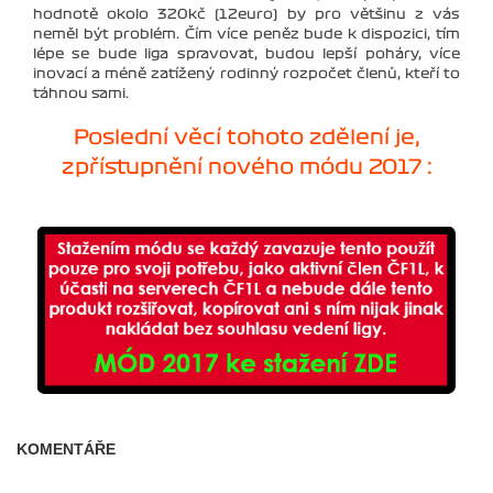
hodnotě okolo 320kč (12euro) by pro většinu z vás
neměl být problém. Čím více peněz bude k dispozici, tím
lépe se bude liga spravovat, budou lepší poháry, více
inovací a méně zatížený rodinný rozpočet členů, kteří to
táhnou sami.
Poslední věcí tohoto zdělení je,
zpřístupnění nového módu 2017 :
KOMENTÁŘE