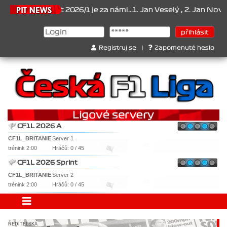
mpionát 2026/1 je za námi...1. Jan Veselý , 2. Jan Nováček , 3. Ja
Registruj se
|
Zapomenuté heslo
CF1L 2026 A
CF1L_BRITANIE
Server 1
trénink 2:00
Hráčů: 0 / 45
CF1L 2026 Sprint
CF1L_BRITANIE
Server 2
trénink 2:00
Hráčů: 0 / 45
ŘEDITELSKÁ