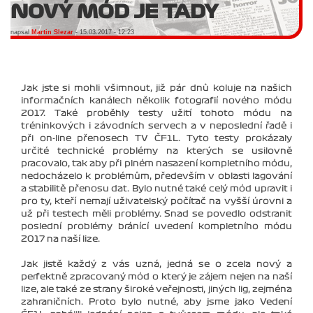
NOVÝ MÓD JE TADY
napsal
Martin Slezar
- 15.03.2017 - 12:23
Jak jste si mohli všimnout, již pár dnů koluje na našich
informačních kanálech několik fotografií nového módu
2017. Také proběhly testy užití tohoto módu na
tréninkových i závodních servech a v neposlední řadě i
při on-line přenosech TV ČF1L. Tyto testy prokázaly
určité technické problémy na kterých se usilovně
pracovalo, tak aby při plném nasazení kompletního módu,
nedocházelo k problémům, především v oblasti lagování
a stabilitě přenosu dat. Bylo nutné také celý mód upravit i
pro ty, kteří nemají uživatelský počítač na vyšší úrovni a
už při testech měli problémy. Snad se povedlo odstranit
poslední problémy bránící uvedení kompletního módu
2017 na naší lize.
Jak jistě každý z vás uzná, jedná se o zcela nový a
perfektně zpracovaný mód o který je zájem nejen na naší
lize, ale také ze strany široké veřejnosti, jiných lig, zejména
zahraničních. Proto bylo nutné, aby jsme jako Vedení