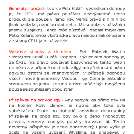
Generátor počas
í - tvůrce Petr Kolář - výsledkem dohody
je, že ČF1L má právo používat bezvýhradně tento
produkt, ale pouze v rámci ligy. Nemá právo s ním nijak
jinak nakládat, např. prodat nebo dát souhlas s užíváním
jinému subjektu. Tento mód zůstává i nadále majetkem
Petra Koláře, jehož vlastnická práva nejsou nijak omezena
ze strany ČF1L jako uživatele.
Webové stránky a doména
- Petr Palásek, Martin
Slezar,Petr Kolář, Lukáš Droppan - výsledkem dohody je,
že ČF1L má právo používat bezvýhradně tento web i
doménu a v případě odchodu z ligy, má přednostní právo
odkupu ostatní ze jmenovaných, v případě odchodu
všech, nově jmenovaný Vedoucí ligy. Cena je aktuálně
stanovena na jednu korunu a tato může být navýšena
pouze se souhlasem obou stran.
Příspěvek na provoz ligy -
Aby nebyla liga přímo závislá
na kterém koliv členovi, je nutné, aby také byla
soběstačná. Proto po dohodě zavádíme dobrovolný
Příspěvek na chod ligy, aby bylo z čeho financovat
provoz, servery, energie, poháry, inovace, aj. Tento
nevratný příspěvek je zcela dobrovolný, i jeho výše je
zcela na vašem uvážení. Myslíme, že příspěvek v