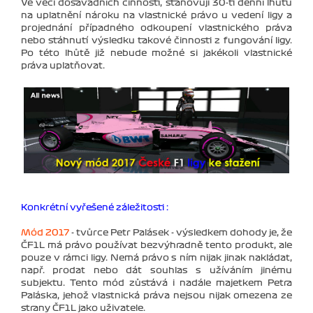
Ve věci dosavadních činností, stanovuji 30-ti denní lhůtu
na uplatnění nároku na vlastnické právo u vedení ligy a
projednání případného odkoupení vlastnického práva
nebo stáhnutí výsledku takové činnosti z fungování ligy.
Po této lhůtě již nebude možné si jakékoli vlastnické
práva uplatňovat.
Konkrétní vyřešené záležitosti :
Mód 2017
- tvůrce Petr Palásek - výsledkem dohody je, že
ČF1L má právo používat bezvýhradně tento produkt, ale
pouze v rámci ligy. Nemá právo s ním nijak jinak nakládat,
např. prodat nebo dát souhlas s užíváním jinému
subjektu. Tento mód zůstává i nadále majetkem Petra
Paláska, jehož vlastnická práva nejsou nijak omezena ze
strany ČF1L jako uživatele.