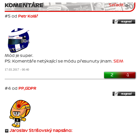
KOMENTÁRE
Seřadit:
#5 od
Petr Kolář
Mód je super.
PS: Komentáře netýkající se módu přesunuty jinam.
SEM
17.03.2017 - 00:40
2
-1
#4 od
PP_GDPR
Jaroslav Strišovský napsáno: