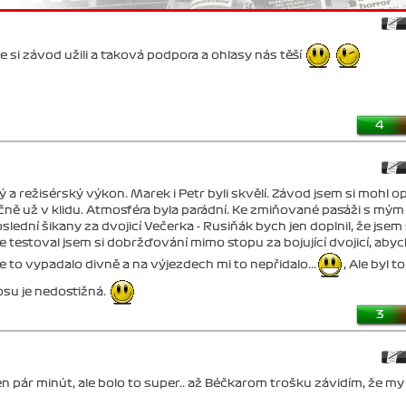
 si závod užili a taková podpora a ohlasy nás těší
4
a režisérský výkon. Marek i Petr byli skvělí. Závod jsem si mohl o
ečně už v klidu. Atmosféra byla parádní. Ke zmiňované pasáži s mým
ední šikany za dvojicí Večerka - Rusiňák bych jen doplnil, že jsem
 ale testoval jsem si dobržďování mimo stopu za bojující dvojicí, aby
e to vypadalo divně a na výjezdech mi to nepřidalo...
, Ale byl to
osu je nedostižná.
3
len pár minút, ale bolo to super.. až Béčkarom trošku závidím, že my