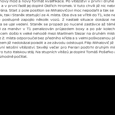
nový mód a nový formát kvalifikace. Po vítězství v první i druhé 
č a v první řadě jej doplnil Oldřich Hromek. V tuto chvíli již nic nebr
vána. Start z pole position se Mihalovičovi moc nepodařil a tak se
, tak i Staněk startující ze 4. místa. Oba dva se vřítili do T1, kde n
 postupně zapojilo několik vozů. Z nastalé situace dokázal ne
va se ujal vedení. Staněk se propadl po nucené zastávce až tém
 byl za manévr v T1 penalizován průjezdem boxy a po pár kolec
oncem došlo k velké nehodě mezi Martinem Slezar na druhém míst
z 2. místa odporoučel bez předního křídla a s velmi poškozenou p
 již nedokázal poradit a ze závodu odstoupil. Filip Mihalovič již
vní letošní vítězství. Skvělý večer pro Ferrari podtrhl druhým m
ro tuto italskou stáj. Na stupních vítězů je doplnil Tomáš Pošefko 
ozhodně počítat.