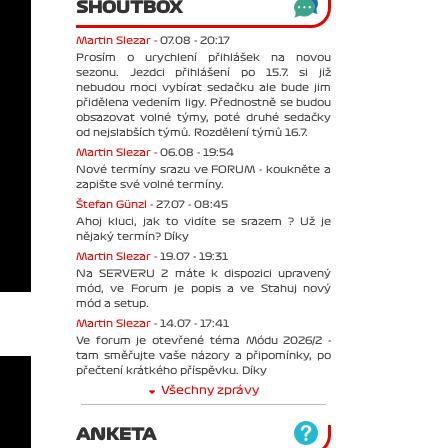
SHOUTBOX
Martin Slezar -
07.08 - 20:17
Prosím o urychlení přihlášek na novou
sezonu. Jezdci přihlášení po 15.7. si již
nebudou moci vybírat sedačku ale bude jim
přidělena vedením ligy. Přednostně se budou
obsazovat volné týmy, poté druhé sedačky
od nejslabších týmů. Rozdělení týmů 16.7.
Martin Slezar -
06.08 - 19:54
Nové termíny srazu ve FORUM - koukněte a
zapište své volné termíny.
Štefan Günzl -
27.07 - 08:45
Ahoj kluci, jak to vidíte se srazem ? Už je
nějaký termín? Díky
Martin Slezar -
19.07 - 19:31
Na SERVERU 2 máte k dispozici upravený
mód, ve Forum je popis a ve Stahuj nový
mód a setup.
Martin Slezar -
14.07 - 17:41
Ve forum je otevřené téma Módu 2026/2 -
tam směřujte vaše názory a připomínky, po
přečtení krátkého příspěvku. Díky
Všechny zprávy
ANKETA