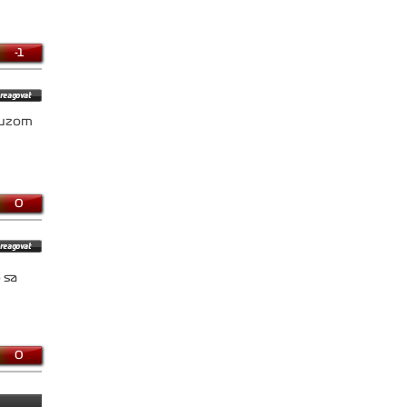
-1
rouzom
0
 sa
0