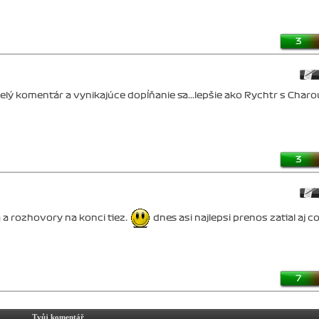
3
kvelý komentár a vynikajúce dopĺňanie sa...lepšie ako Rychtr s Cha
3
a a rozhovory na konci tiez.
dnes asi najlepsi prenos zatial aj co
7
Tvůj komentář