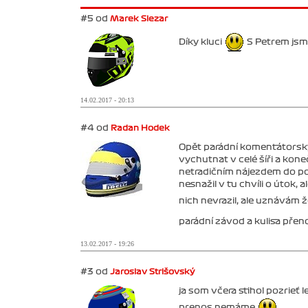
#5 od
Marek Slezar
Díky kluci
S Petrem jsme
14.02.2017 - 20:13
#4 od
Radan Hodek
Opět parádní komentátorský 
vychutnat v celé šíři a kon
netradičním nájezdem do posl
nesnažil v tu chvíli o útok,
nich nevrazil, ale uznávám ž
parádní závod a kulisa přen
13.02.2017 - 19:26
#3 od
Jaroslav Strišovský
ja som včera stihol pozrieť 
prenos nemáme