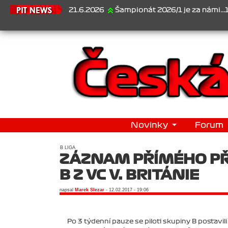
21.6.2026
Šampionát 2026/1 je za námi...1. Jan Veselý 
Novinky
Forum
B LIGA
ZÁZNAM PŘÍMÉHO PŘ
B Z VC V. BRITÁNIE
napsal
Marek Slezar
- 12.02.2017 - 19:06
Po 3 týdenní pauze se piloti skupiny B postavi