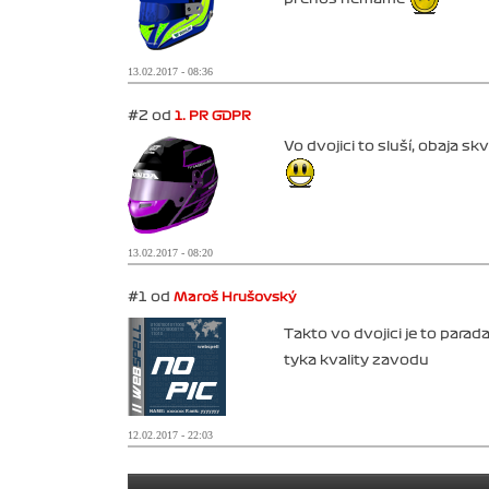
13.02.2017 - 08:36
#2 od
1. PR GDPR
Vo dvojici to sluší, obaja s
13.02.2017 - 08:20
#1 od
Maroš Hrušovský
Takto vo dvojici je to parad
tyka kvality zavodu
12.02.2017 - 22:03