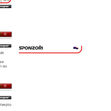
0
SPONZOŘI
pět
 se
ch do
0
 takýto