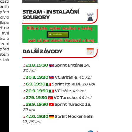
části
ánilo
STEAM - INSTALAČNÍ
 před
SOUBORY
ebylo
jlépe
ěř na
h své
ě a o
řední
 před
DALŠÍ ZÁVODY
ístem
a tak
.:
23.8. 19:30
Sprint Británie 14
,
20 kol
.:
30.8. 19:30
VC Británie
, 40 kol
.:
6.9. 19:30
Sprint Italie 14
, 20 kol
.:
20.9. 19:30
VC Itálie
, 40 kol
.:
27.9. 19:30
VC Turecko
, 44 kol
.:
29.9. 19:30
Sprint Turecko 15
,
22 kol
.:
4.10. 19:30
Sprint Hockenheim
17
, 25 kol