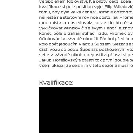
ve Spojeném Království. Na piloty čekal zcela 
kvalifikace si pole position vyjel Filip Mihalovi
tomu, aby byla Velká cena V. Británie odstarto
něj ještě na startovní rovince dostal jak Hromek
moc místa a následovala kolize do které se
vykličkovat Mihalovič se svým Ferrari a zno
konec pole a zahájil stíhací jízdu. Hromek
účinkování v závodě ukončil. Pár kol před k
kolo zpět jedoucím Vláďou Šupsem. Slezar se 
částí vozu do boxu. Šups si s poškozeným vozem
sebe v závodě nikoho nepustil a připsal si pr
Jakub Horešovský a zajistil tak první double p
všem ukázal, že se s ním v této sezóně musí r
Kvalifikace: