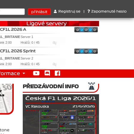
ari . 2. Williams , 3. RedBull ..... SprintCup - 1. Jan Nováček , 2
Registruj se
|
Zapomenuté heslo
CF1L 2026 A
1L_BRITANIE
Server 1
nink 2:00
Hráčů: 0 / 45
CF1L 2026 Sprint
1L_BRITANIE
Server 2
nink 2:00
Hráčů: 0 / 45
formace
PŘEDZÁVODNÍ INFO
.
stone