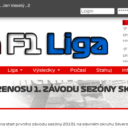
, 2. Jan Nováček , 3. Jakub Chmelík , Pohár konstruktérů : 1. Ferr
CF
tré
CF
tré
Liga
Výsledky
Počasí
Stahuj
In
ENOSU 1. ZÁVODU SEZÓNY SK
li na start prvního závodu sezóny 2017/1 na slavném okruhu Silver