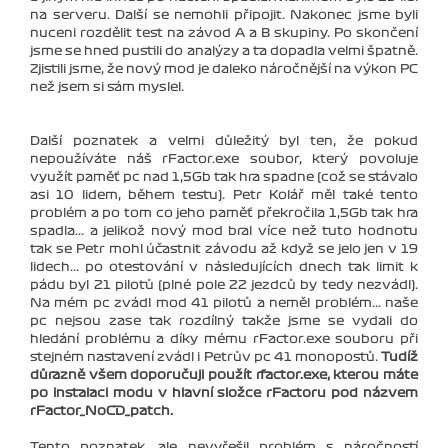
na serveru. Další se nemohli připojit. Nakonec jsme byli
nuceni rozdělit test na závod A a B skupiny. Po skončení
jsme se hned pustili do analýzy a ta dopadla velmi špatně.
Zjistili jsme, že nový mod je daleko náročnější na výkon PC
než jsem si sám myslel.
Další poznatek a velmi důležitý byl ten, že pokud
nepoužíváte náš rFactor.exe soubor, který povoluje
využít paměť pc nad 1,5Gb tak hra spadne (což se stávalo
asi 10 lidem, během testu). Petr Kolář měl také tento
problém a po tom co jeho paměť překročila 1,5Gb tak hra
spadla... a jelikož nový mod bral více než tuto hodnotu
tak se Petr mohl účastnit závodu až když se jelo jen v 19
lidech... po otestování v následujících dnech tak limit k
pádu byl 21 pilotů (plné pole 22 jezdců by tedy nezvádl).
Na mém pc zvádl mod 41 pilotů a neměl problém... naše
pc nejsou zase tak rozdílný takže jsme se vydali do
hledání problému a díky mému rFactor.exe souboru při
stejném nastavení zvádl i Petrův pc 41 monopostů.
Tudíž
důrazně všem doporučuji použít rfactor.exe, kterou máte
po instalaci modu v hlavní složce rFactoru pod názvem
rFactor_NoCD_patch.
Tento poznatek, ale nevyřešil problém s náročností