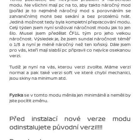
modu. Ne všichni mají pc na to, aby takto náročný mod
(pořád je to nejméně náročný mod s porovnáním se
zahraničními) mohli bez sekání a bez problémů hrát.
Jediná možnost tedy byla kompletní přepracování modu.
Celý týden jsem nyní snižoval náročnost modu jak to jen
šlo. Musel jsem předělat ČF1L tým pro jeho velkou
náročnost. Výsledek je, že jsem sundal náročnost téměř
o 1/3 a nyní je méně náročný než ten loňský. Dále jsem
pro vás, kteří mají slabší pc připravil co nejvíce osekanou
verzi.
Tudíž je nyní na vás, kterou verzi zvolíte. Máme verzi
normal a pak také verzi soft ve které chybí mechanici,
jsou skiny na minimum atd.
Fyzika
se v tomto modu měnila jen minimálně a neměli by
jste pocítit změnu.
Před instalací nové verze modu
odinstalujete původní verzi!!!!