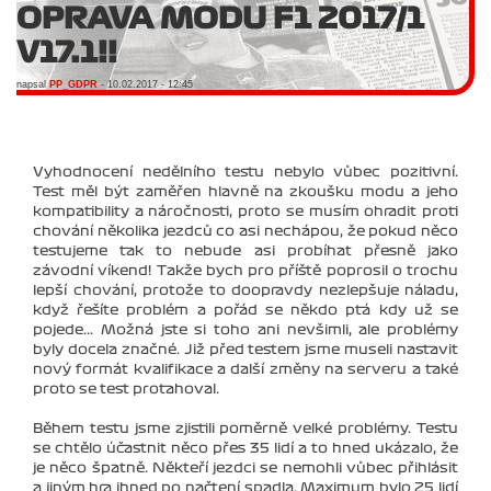
OPRAVA MODU F1 2017/1
V17.1!!
napsal
PP_GDPR
- 10.02.2017 - 12:45
Vyhodnocení nedělního testu nebylo vůbec pozitivní.
Test měl být zaměřen hlavně na zkoušku modu a jeho
kompatibility a náročnosti, proto se musím ohradit proti
chování několika jezdců co asi nechápou, že pokud něco
testujeme tak to nebude asi probíhat přesně jako
závodní víkend! Takže bych pro příště poprosil o trochu
lepší chování, protože to doopravdy nezlepšuje náladu,
když řešíte problém a pořád se někdo ptá kdy už se
pojede... Možná jste si toho ani nevšimli, ale problémy
byly docela značné. Již před testem jsme museli nastavit
nový formát kvalifikace a další změny na serveru a také
proto se test protahoval.
Během testu jsme zjistili poměrně velké problémy. Testu
se chtělo účastnit něco přes 35 lidí a to hned ukázalo, že
je něco špatně. Někteří jezdci se nemohli vůbec přihlásit
a jiným hra ihned po načtení spadla. Maximum bylo 25 lidí