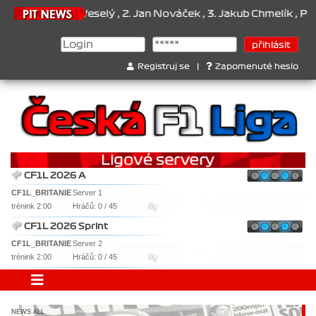
...1. Jan Veselý , 2. Jan Nováček , 3. Jakub Chmelík , Pohár konst
Registruj se
|
Zapomenuté heslo
CF1L 2026 A
CF1L_BRITANIE
Server 1
trénink 2:00
Hráčů: 0 / 45
CF1L 2026 Sprint
CF1L_BRITANIE
Server 2
trénink 2:00
Hráčů: 0 / 45
NEWS ALL