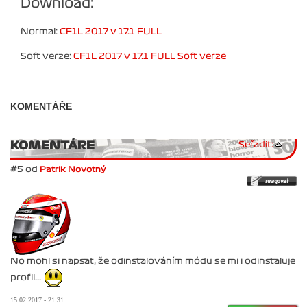
Download:
Normal:
CF1L 2017 v 17.1 FULL
Soft verze:
CF1L 2017 v 17.1 FULL Soft verze
KOMENTÁŘE
KOMENTÁRE
Seřadit:
#5 od
Patrik Novotný
No mohl si napsat, že odinstalováním módu se mi i odinstaluje
profil...
15.02.2017 - 21:31