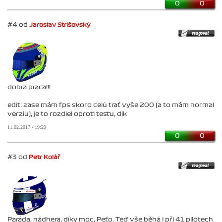
0
0
#4 od
Jaroslav Strišovský
dobra praca!!!
edit: zase mám fps skoro celú trať vyše 200 (a to mám normal
verziu), je to rozdiel oproti testu, dik
11.02.2017 - 19:29
0
0
#3 od
Petr Kolář
Paráda, nádhera, díky moc, Peťo. Teď vše běhá i při 41 pilotech