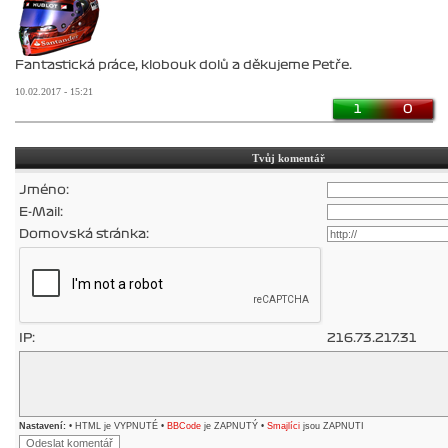
Fantastická práce, klobouk dolů a děkujeme Petře.
10.02.2017 - 15:21
1
0
Tvůj komentář
Jméno:
E-Mail:
Domovská stránka:
IP:
216.73.217.31
Nastavení:
• HTML je VYPNUTÉ •
BBCode
je ZAPNUTÝ •
Smajlíci
jsou ZAPNUTI