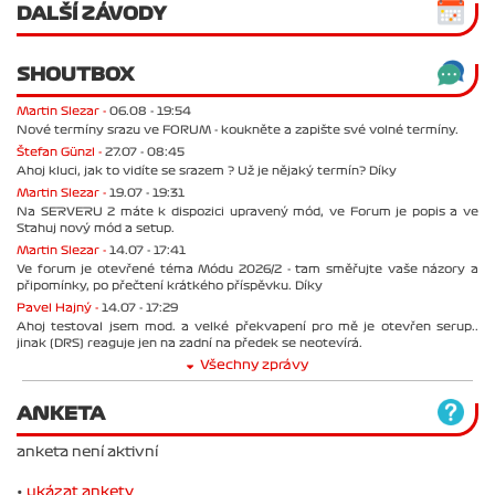
DALŠÍ ZÁVODY
SHOUTBOX
Martin Slezar -
06.08 - 19:54
Nové termíny srazu ve FORUM - koukněte a zapište své volné termíny.
Štefan Günzl -
27.07 - 08:45
Ahoj kluci, jak to vidíte se srazem ? Už je nějaký termín? Díky
Martin Slezar -
19.07 - 19:31
Na SERVERU 2 máte k dispozici upravený mód, ve Forum je popis a ve
Stahuj nový mód a setup.
Martin Slezar -
14.07 - 17:41
Ve forum je otevřené téma Módu 2026/2 - tam směřujte vaše názory a
připomínky, po přečtení krátkého příspěvku. Díky
Pavel Hajný -
14.07 - 17:29
Ahoj testoval jsem mod. a velké překvapení pro mě je otevřen serup..
jinak (DRS) reaguje jen na zadní na předek se neotevírá.
Všechny zprávy
ANKETA
anketa není aktivní
•
ukázat ankety