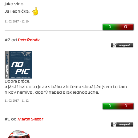
jako víno.
Jsi jednička.
11.02.2017 - 12:10
1
0
#2 od
Petr Řehák
Dobrá práce,
a já si říkal co to je za složku a k čemu slouží, že jsem to tam
nikdy nemíval, dobrý nápad a jak jednoduché.
11.02.2017 - 11:12
1
-1
#1 od
Martin Slezar