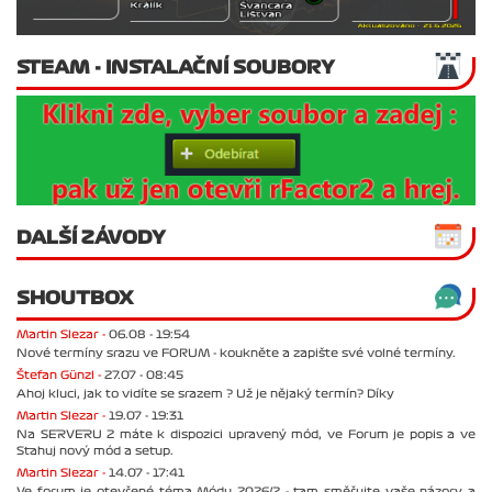
STEAM - INSTALAČNÍ SOUBORY
DALŠÍ ZÁVODY
SHOUTBOX
Martin Slezar -
06.08 - 19:54
Nové termíny srazu ve FORUM - koukněte a zapište své volné termíny.
Štefan Günzl -
27.07 - 08:45
Ahoj kluci, jak to vidíte se srazem ? Už je nějaký termín? Díky
Martin Slezar -
19.07 - 19:31
Na SERVERU 2 máte k dispozici upravený mód, ve Forum je popis a ve
Stahuj nový mód a setup.
Martin Slezar -
14.07 - 17:41
Ve forum je otevřené téma Módu 2026/2 - tam směřujte vaše názory a