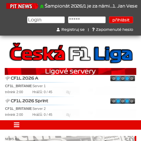
21.6.2026
Šampionát 2026/1 je za námi...1. Jan Veselý , 2.
Registruj se
|
Zapomenuté heslo
CF1L 2026 A
CF1L_BRITANIE
Server 1
trénink 2:00
Hráčů: 0 / 45
CF1L 2026 Sprint
CF1L_BRITANIE
Server 2
trénink 2:00
Hráčů: 0 / 45
NEWS ALL