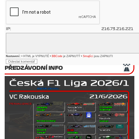
IP:
216.73.216.221
Nastavení:
• HTML je VYPNUTÉ •
BBCode
je ZAPNUTÝ •
Smajlíci
jsou ZAPNUTI
PŘEDZÁVODNÍ INFO