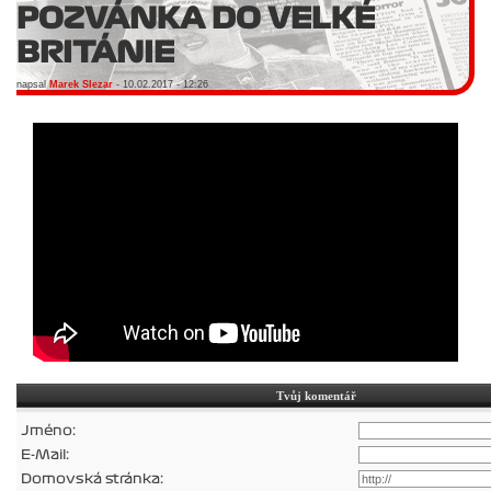
POZVÁNKA DO VELKÉ
BRITÁNIE
napsal
Marek Slezar
- 10.02.2017 - 12:26
Tvůj komentář
Jméno:
E-Mail:
Domovská stránka: