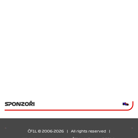
SPONZOŘI
ČF1L © 2006-2026
|
All rights reserved
|