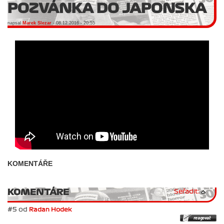
POZVÁNKA DO JAPONSKA
napsal
Marek Slezar
- 08.12.2016 - 20:55
KOMENTÁŘE
KOMENTÁRE
Seřadit:
#5 od
Radan Hodek