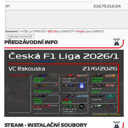
IP:
216.73.216.64
Nastavení:
• HTML je VYPNUTÉ •
BBCode
je ZAPNUTÝ •
Smajlíci
jsou ZAPNUTI
PŘEDZÁVODNÍ INFO
STEAM - INSTALAČNÍ SOUBORY