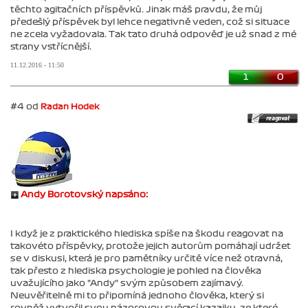
těchto agitačních příspěvků. Jinak máš pravdu, že můj
předešlý příspěvek byl lehce negativně veden, což si situace
ne zcela vyžadovala. Tak tato druhá odpověď je už snad z mé
strany vstřícnější.
11.12.2016 - 11:50
1
0
#4 od
Radan Hodek
Andy Borotovský napsáno:
I když je z praktického hlediska spíše na škodu reagovat na
takovéto příspěvky, protože jejich autorům pomáhají udržet
se v diskusi, která je pro pamětníky určitě více než otravná,
tak přesto z hlediska psychologie je pohled na člověka
uvažujícího jako "Andy" svým způsobem zajímavý.
Neuvěřitelně mi to připomíná jednoho člověka, který si
rovněž vytvořil svou názorovou svěrací kazajku, ze které