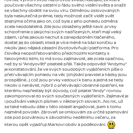
poučoval všechny ostatní o řádu svého vidění světa a snažil
se všechny obrátit na svou víru. Odměnou oslovovaných
byla neskutečná prémie, tedy možnost začít vidět svět
stejnýma očima jako on, což byla z jeho pohledu odměna
zcela neodolatelná. Zde jsou obsaženy ještě navíc prvky
schizofrenie o jakýchsi svých nadřízených, kteří mají velký
zájem, i přes jakousi nechuť a zaneprázdnění tlačeného,
dostat jej do oblasti, která je více méně na bázi koníčku a
nikoliv jako nějaká zásadní životovlivňující platforma. Pro
člověka neopotřebovaného předchozími kontakty s
takovýmito lidmi, to má svou zajímavost, ale zcela opačnou,
než by si "Andyovští" pisatelé přáli. Takže odpovědí "Andymu"
je konstatování, že ve svých soudobých vyjádřeních píše o
přetrvávajícím pohledu na věc (ohýbání pravidel a hádky jsou
prospěšné...) což jsou prvky vedoucí k banu a jedná se tedy
nikoliv o nenávist, nýbrž o přetvávající obranné opatření, ke
kterému nepřestaly být důvody, což pisatel "Andy" rovnou
zakomponoval do svých současných vyjádřeních. Zajímavé je
i používání velkých písmen v některých slovech...No nic, už
se také nebudu dále v této oblasti angažovat, jsem k tomu
nejméně povolán. Zároveň se omlouvám za určité spamování
zde pod pozvánkou k závodnímu nedělnímu večeru, za
kterou opět vyjadřuji Markovi obdiv a poděkování.