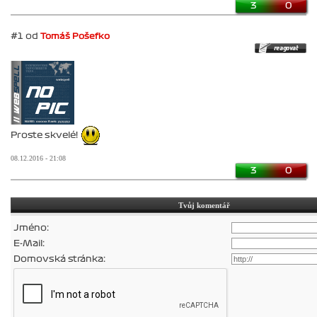
3
0
#1 od
Tomáš Pošefko
Proste skvelé!
08.12.2016 - 21:08
3
0
Tvůj komentář
Jméno:
E-Mail:
Domovská stránka: