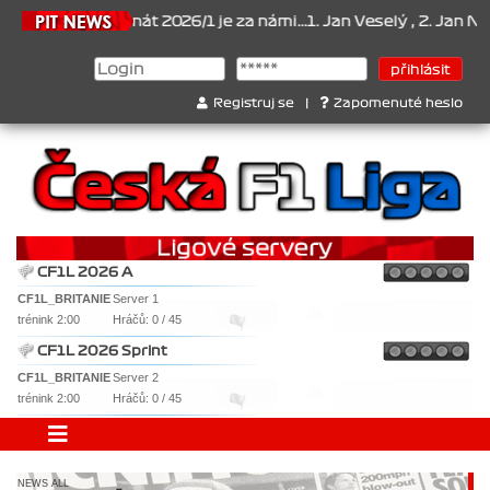
6
Šampionát 2026/1 je za námi...1. Jan Veselý , 2. Jan Nováček , 3
Registruj se
|
Zapomenuté heslo
CF1L 2026 A
CF1L_BRITANIE
Server 1
trénink 2:00
Hráčů: 0 / 45
CF1L 2026 Sprint
CF1L_BRITANIE
Server 2
trénink 2:00
Hráčů: 0 / 45
NEWS ALL