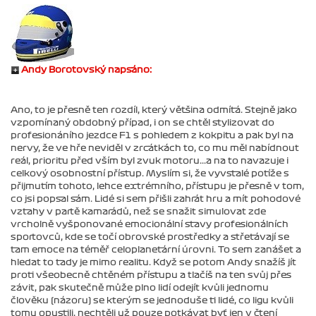
Andy Borotovský napsáno:
Ano, to je přesně ten rozdíl, který většina odmítá. Stejně jako
vzpomínaný obdobný případ, i on se chtěl stylizovat do
profesionáního jezdce F1 s pohledem z kokpitu a pak byl na
nervy, že ve hře neviděl v zrcátkách to, co mu měl nabídnout
reál, prioritu před vším byl zvuk motoru...a na to navazuje i
celkový osobnostní přístup. Myslím si, že vyvstalé potíže s
přijmutím tohoto, lehce extrémního, přístupu je přesně v tom,
co jsi popsal sám. Lidé si sem přišli zahrát hru a mít pohodové
vztahy v partě kamarádů, než se snažit simulovat zde
vrcholně vyšponované emocionální stavy profesionálních
sportovců, kde se točí obrovské prostředky a střetávají se
tam emoce na téměř celoplanetární úrovni. To sem zanášet a
hledat to tady je mimo realitu. Když se potom Andy snažíš jít
proti všeobecně chtěném přístupu a tlačíš na ten svůj přes
závit, pak skutečně může plno lidí odejít kvůli jednomu
člověku (názoru) se kterým se jednoduše ti lidé, co ligu kvůli
tomu opustili, nechtěli už pouze potkávat byť jen v čtení