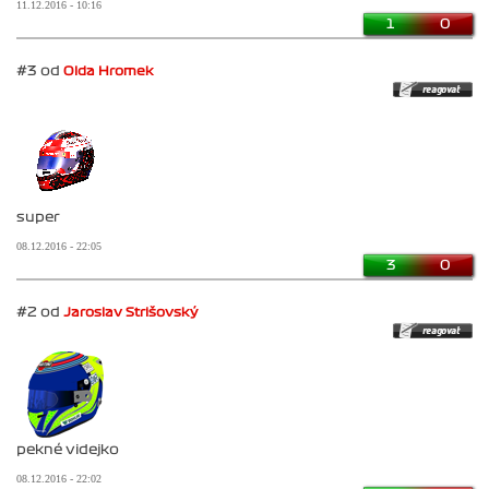
11.12.2016 - 10:16
1
0
#3 od
Olda Hromek
super
08.12.2016 - 22:05
3
0
#2 od
Jaroslav Strišovský
pekné videjko
08.12.2016 - 22:02