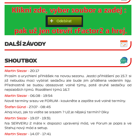
DALŠÍ ZÁVODY
SHOUTBOX
Martin Slezar -
20:17
Prosím o urychlení přihlášek na novou sezonu. Jezdci přihlášení po 15.7. si
již nebudou moci vybírat sedačku ale bude jim přidělena vedením ligy.
Přednostně se budou obsazovat volné týmy, poté druhé sedačky od
nejslabších týmů. Rozdělení týmů 16.7.
Martin Slezar -
06.08 - 19:54
Nové termíny srazu ve FORUM - koukněte a zapište své volné termíny.
Štefan Günzl -
27.07 - 08:45
Ahoj kluci, jak to vidíte se srazem ? Už je nějaký termín? Díky
Martin Slezar -
19.07 - 19:31
Na SERVERU 2 máte k dispozici upravený mód, ve Forum je popis a ve
Stahuj nový mód a setup.
Martin Slezar -
14.07 - 17:41