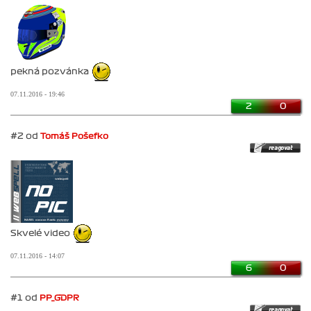
pekná pozvánka
07.11.2016 - 19:46
2
0
#2 od
Tomáš Pošefko
Skvelé video
07.11.2016 - 14:07
6
0
#1 od
PP_GDPR