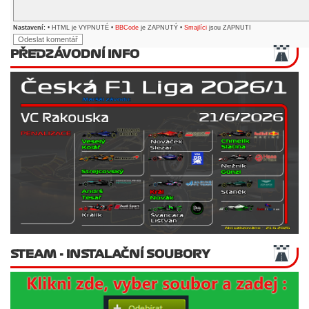
Nastavení:
• HTML je VYPNUTÉ •
BBCode
je ZAPNUTÝ •
Smajlíci
jsou ZAPNUTI
PŘEDZÁVODNÍ INFO
STEAM - INSTALAČNÍ SOUBORY