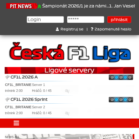
1.6.2026
Šampionát 2026/1 je za námi...1. Jan Veselý , 2. Jan No
Registruj se
|
Zapomenuté heslo
CF1L 2026 A
CF1L_BRITANIE
Server 1
trénink 2:00
Hráčů: 0 / 45
CF1L 2026 Sprint
CF1L_BRITANIE
Server 2
trénink 2:00
Hráčů: 0 / 45
NEWS ALL