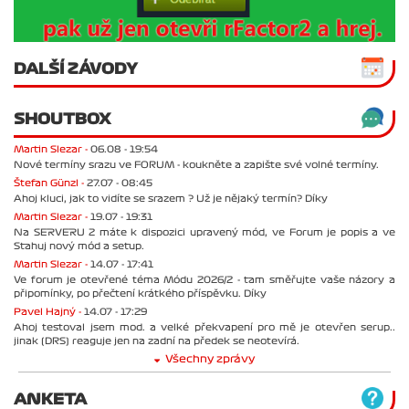
DALŠÍ ZÁVODY
SHOUTBOX
Martin Slezar -
06.08 - 19:54
Nové termíny srazu ve FORUM - koukněte a zapište své volné termíny.
Štefan Günzl -
27.07 - 08:45
Ahoj kluci, jak to vidíte se srazem ? Už je nějaký termín? Díky
Martin Slezar -
19.07 - 19:31
Na SERVERU 2 máte k dispozici upravený mód, ve Forum je popis a ve
Stahuj nový mód a setup.
Martin Slezar -
14.07 - 17:41
Ve forum je otevřené téma Módu 2026/2 - tam směřujte vaše názory a
připomínky, po přečtení krátkého příspěvku. Díky
Pavel Hajný -
14.07 - 17:29
Ahoj testoval jsem mod. a velké překvapení pro mě je otevřen serup..
jinak (DRS) reaguje jen na zadní na předek se neotevírá.
Všechny zprávy
ANKETA