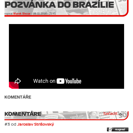
POZVÁNKA DO BRAZÍLIE
napsal
Marek Slezar
- 06.11.2016 - 22:41
KOMENTÁŘE
KOMENTÁRE
Seřadit:
#3 od
Jaroslav Strišovský