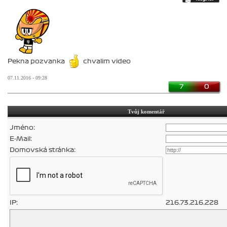
Pekna pozvanka
chvalim video
07.11.2016 - 09:28
7
0
Tvůj komentář
Jméno:
E-Mail:
Domovská stránka:
IP:
216.73.216.228